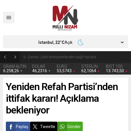
İstanbul,
22
°C
Açık
İran 2 ülkeyi birden vurdu
GRAM ALTIN
DOLAR
EURO
STERLİN
BIST 100
6.258,26
46,2316
53,5743
62,1064
13.743,50
Yeniden Refah Partisi’nden
ittifak kararı! Açıklama
bekleniyor
Paylaş
Tweetle
Gönder