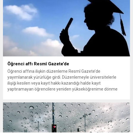
Öğrenci affı Resmî Gazete’de
Öğrenci affına ilişkin düzenleme Resmî Gazete’de
yayımlanarak yürürlüğe girdi. Düzenlemeyle üniversitelerle
ilişiği kesilen veya kayıt hakkı kazandığı halde kayıt
yaptıramayan öğrencilere yeniden yükseköğrenime dönme
imkânı tanındı. Peki öğrenci affından kimler yararlanabilecek,
başvurular ne zaman ve nereye yapılacak? Üniversitelerle ilişiği
kesilen öğrencilere yeniden öğrenim hakkı tanıyan “öğrenci
affı” düzenlemesi böylece resmen...