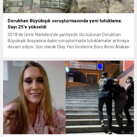
Dorukhan Büyükışık soruşturmasında yeni tutuklama:
Sayı 25’e yükseldi
2018’de İzmir Narlıdere’de şantiyede ölü bulunan Dorukhan
Büyükışık dosyasına ilişkin soruşturmada tutuklamalar artmaya
devam ediyor. Son olarak Olay Yeri İnceleme Büro Amiri Atakan
Kaçar’ın da tutuklanmasıyla dosyadaki tutuklu sayısı 25’e
yükseldi. İzmir’in Narlıdere ilçesinde 2018 yılında şantiyede ölü
bulunan Dorukhan Büyükışık’a ilişkin yeniden açılan
soruşturmada tutuklamalar genişliyor. Son olarak dönemin...