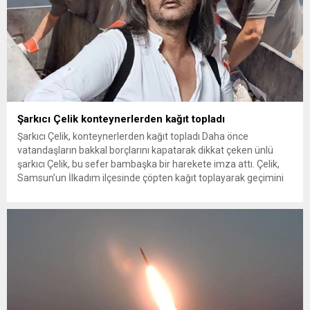
Şarkıcı Çelik konteynerlerden kağıt topladı
Şarkıcı Çelik, konteynerlerden kağıt topladı Daha önce
vatandaşların bakkal borçlarını kapatarak dikkat çeken ünlü
şarkıcı Çelik, bu sefer bambaşka bir harekete imza attı. Çelik,
Samsun’un İlkadım ilçesinde çöpten kağıt toplayarak geçimini
sağlayan Serpil Hanım’a destek oldu. Çelik, sokaklardaki
konteynerlerden kağıt topladı. Ünlü şarkıcı Çelik, Samsun’un
İlkadım ilçesinde çöpten kağıt toplayarak...