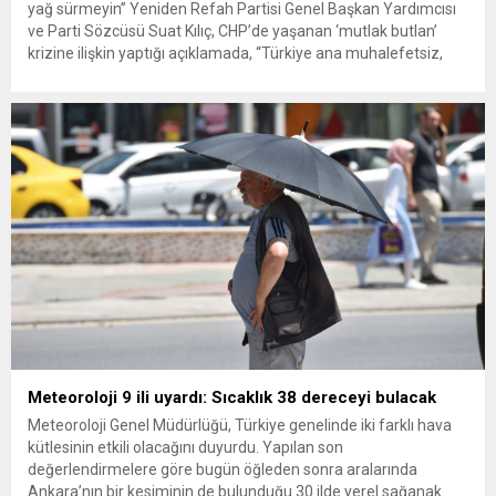
yağ sürmeyin” Yeniden Refah Partisi Genel Başkan Yardımcısı
ve Parti Sözcüsü Suat Kılıç, CHP’de yaşanan ‘mutlak butlan’
krizine ilişkin yaptığı açıklamada, “Türkiye ana muhalefetsiz,
ana muhalefet gündemsiz kalmamalıdır. Bir an önce anlaşın,
kurultay kararı alın, sorunun kaynağı değil, çözümün adresi
olun. Türkiye’yi...
Meteoroloji 9 ili uyardı: Sıcaklık 38 dereceyi bulacak
Meteoroloji Genel Müdürlüğü, Türkiye genelinde iki farklı hava
kütlesinin etkili olacağını duyurdu. Yapılan son
değerlendirmelere göre bugün öğleden sonra aralarında
Ankara’nın bir kesiminin de bulunduğu 30 ilde yerel sağanak