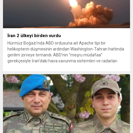
İran 2 ülkeyi birden vurdu
Hürmüz Boğazı’nda ABD ordusuna ait Apache tipi bir
helikopterin düşmesinin ardından Washington-Tahran hattında
gerilim zirveye tırmandı. ABD’nin “meşru müdafaa”
gerekçesiyle İran’daki hava savunma sistemleri ve radarları
vurmasına, İran Devrim Muhafızları Bahreyn ve Ürdün’deki
Amerikan askeri üslerini hedef alarak sert karşılık verdi. Tahran,
yeni bir ABD saldırısına anında yanıt verileceğini duyurdu....