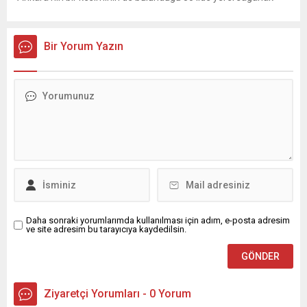
yağış geçişleri beklenirken; Ege ve Güneydoğu Anadolu
bölgelerindeki 9 ilde ise hava sıcaklıkları mevsim normallerinin
üzerine çıkarak yaz değerlerine ulaşacak. Ayrıca...
Bir Yorum Yazın
Daha sonraki yorumlarımda kullanılması için adım, e-posta adresim
ve site adresim bu tarayıcıya kaydedilsin.
Ziyaretçi Yorumları - 0 Yorum