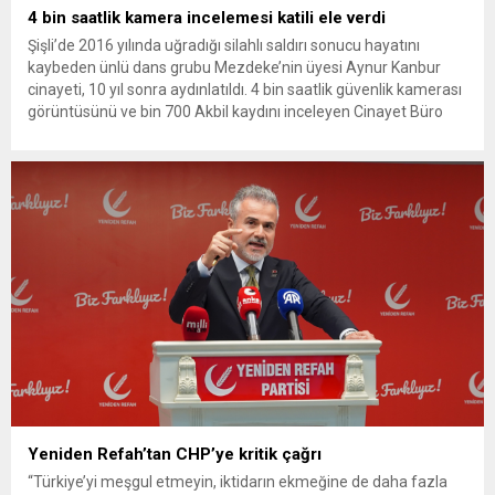
4 bin saatlik kamera incelemesi katili ele verdi
Şişli’de 2016 yılında uğradığı silahlı saldırı sonucu hayatını
kaybeden ünlü dans grubu Mezdeke’nin üyesi Aynur Kanbur
cinayeti, 10 yıl sonra aydınlatıldı. 4 bin saatlik güvenlik kamerası
görüntüsünü ve bin 700 Akbil kaydını inceleyen Cinayet Büro
ekipleri, cinayeti işlediğini itiraf eden maktulün akrabası Bülent
G. ile azmettirici olduğu öne sürülen 2...
Yeniden Refah’tan CHP’ye kritik çağrı
“Türkiye’yi meşgul etmeyin, iktidarın ekmeğine de daha fazla