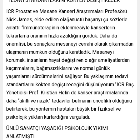
“TEDAVİ STANDARTLARINI KÖKTEN DEĞİŞTİRECEK”
ICR Prostat ve Mesane Kanseri Araştırmaları Profesörü
Nick James, elde edilen olağanüstü başarıyı şu sözlerle
anlattı: “İmmünoterapinin eklenmesiyle kanserlerin
tekrarlama oranının hızla azaldığını gördük. Daha da
önemlisi, bu sonuçlara mesaneyi cerrahi olarak çıkarmadan
ulaşmanın mümkün olduğunu kanıtladık. Mesaneyi
korumak, insanların hayat değiştiren o ağır ameliyatlardan
kaçınmalarını, bağımsızlıklarını ve normal günlük
yaşamlarını sürdürmelerini sağlıyor. Bu yaklaşımın tedavi
standartlarını kökten değiştireceğini düşünüyorum.”ICR Baş
Yöneticisi Prof. Kristian Helin de kanser araştırmalarında
daha “akıllı ve nazik” tedaviler bulmanın öncelikli olduğunu
belirterek, bu yöntemin hastaları büyük bir fiziksel ve
psikolojik yükten kurtardığını vurguladı.
ÜNLÜ SANATÇI YAŞADIĞI PSİKOLOJİK YIKIMI
ANLATMIŞTI