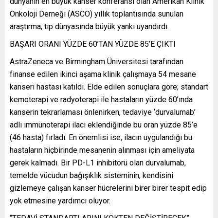
dünyanın en büyük kanser konferansı olan Amerikan Klinik
Onkoloji Derneği (ASCO) yıllık toplantısında sunulan
araştırma, tıp dünyasında büyük yankı uyandırdı.
BAŞARI ORANI YÜZDE 60’TAN YÜZDE 85’E ÇIKTI
AstraZeneca ve Birmingham Üniversitesi tarafından
finanse edilen ikinci aşama klinik çalışmaya 54 mesane
kanseri hastası katıldı. Elde edilen sonuçlara göre; standart
kemoterapi ve radyoterapi ile hastaların yüzde 60’ında
kanserin tekrarlaması önlenirken, tedaviye ‘durvalumab’
adlı immünoterapi ilacı eklendiğinde bu oran yüzde 85’e
(46 hasta) fırladı. En önemlisi ise, ilacın uygulandığı bu
hastaların hiçbirinde mesanenin alınması için ameliyata
gerek kalmadı. Bir PD-L1 inhibitörü olan durvalumab,
temelde vücudun bağışıklık sisteminin, kendisini
gizlemeye çalışan kanser hücrelerini birer birer tespit edip
yok etmesine yardımcı oluyor.