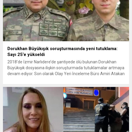
Dorukhan Büyükışık soruşturmasında yeni tutuklama:
Sayı 25’e yükseldi
2018’de İzmir Narlıdere’de şantiyede ölü bulunan Dorukhan
Büyükışık dosyasına ilişkin soruşturmada tutuklamalar artmaya
devam ediyor. Son olarak Olay Yeri İnceleme Büro Amiri Atakan
Kaçar’ın da tutuklanmasıyla dosyadaki tutuklu sayısı 25’e
yükseldi. İzmir’in Narlıdere ilçesinde 2018 yılında şantiyede ölü
bulunan Dorukhan Büyükışık’a ilişkin yeniden açılan
soruşturmada tutuklamalar genişliyor. Son olarak dönemin...