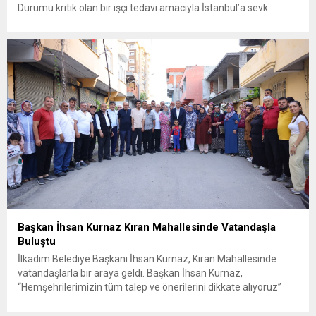
Durumu kritik olan bir işçi tedavi amacıyla İstanbul’a sevk
edilirken, bölgede AFAD ve KBRN ekipleri tarafından geniş çaplı
güvenlik ve sızıntı incelemesi başlatıldı. Tekirdağ’ın Ergene
ilçesine...
Başkan İhsan Kurnaz Kıran Mahallesinde Vatandaşla
Buluştu
İlkadım Belediye Başkanı İhsan Kurnaz, Kıran Mahallesinde
vatandaşlarla bir araya geldi. Başkan İhsan Kurnaz,
“Hemşehrilerimizin tüm talep ve önerilerini dikkate alıyoruz”
dedi. İlkadım Belediye Başkanı İhsan Kurnaz, mahalle ziyaretleri
kapsamında Kıran Mahallesini ziyaret etti. Mahalle sakinleriyle