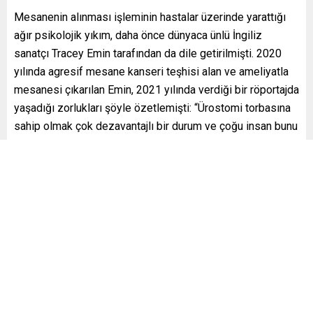
Mesanenin alınması işleminin hastalar üzerinde yarattığı
ağır psikolojik yıkım, daha önce dünyaca ünlü İngiliz
sanatçı Tracey Emin tarafından da dile getirilmişti. 2020
yılında agresif mesane kanseri teşhisi alan ve ameliyatla
mesanesi çıkarılan Emin, 2021 yılında verdiği bir röportajda
yaşadığı zorlukları şöyle özetlemişti: “Ürostomi torbasına
sahip olmak çok dezavantajlı bir durum ve çoğu insan bunu
gizli tutmak ister. Bu çok özel bir şey çünkü temelde vücut
fonksiyonlarınızın bir kısmı vücudunuzun dışında
gerçekleşiyor. Sızıntı olabiliyor. Dışarıda, halka açık bir
yerde olsam bile bu başıma gelebiliyor ve insanlar altıma
kaçırdığımı ya da sarhoş olduğumu düşünebiliyorlar.”
SADECE DAHA UZUN DEĞİL, “DAHA KALİTELİ” BİR
YAŞAM
Araştırmaya dahil olmayan bağımsız kurumlardan da
çalışmaya övgü yağdı. Cancer Research UK CEO’su