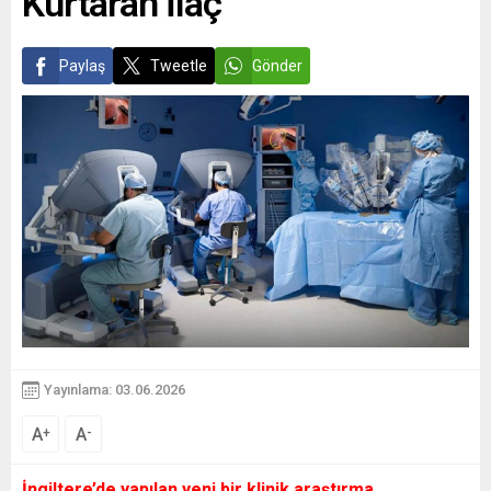
Kurtaran İlaç
Paylaş
Tweetle
Gönder
Yayınlama: 03.06.2026
A
A
+
-
İngiltere’de yapılan yeni bir klinik araştırma,