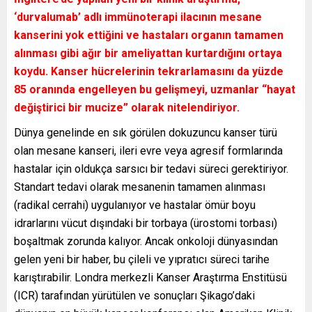
‘durvalumab’ adlı immünoterapi ilacının mesane
kanserini yok ettiğini ve hastaları organın tamamen
alınması gibi ağır bir ameliyattan kurtardığını ortaya
koydu. Kanser hücrelerinin tekrarlamasını da yüzde
85 oranında engelleyen bu gelişmeyi, uzmanlar “hayat
değiştirici bir mucize” olarak nitelendiriyor.
Dünya genelinde en sık görülen dokuzuncu kanser türü
olan mesane kanseri, ileri evre veya agresif formlarında
hastalar için oldukça sarsıcı bir tedavi süreci gerektiriyor.
Standart tedavi olarak mesanenin tamamen alınması
(radikal cerrahi) uygulanıyor ve hastalar ömür boyu
idrarlarını vücut dışındaki bir torbaya (ürostomi torbası)
boşaltmak zorunda kalıyor. Ancak onkoloji dünyasından
gelen yeni bir haber, bu çileli ve yıpratıcı süreci tarihe
karıştırabilir. Londra merkezli Kanser Araştırma Enstitüsü
(ICR) tarafından yürütülen ve sonuçları Şikago’daki