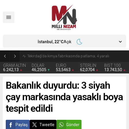
İstanbul,
22
°C
Açık
Başkan İhsan Kurnaz Kıran Mahallesinde Vatandaşla Buluştu
GRAM ALTIN
DOLAR
EURO
STERLİN
BIST 100
6.242,13
46,2505
53,5463
62,0704
13.743,50
Bakanlık duyurdu: 3 siyah
çay markasında yasaklı boya
tespit edildi
Paylaş
Tweetle
Gönder