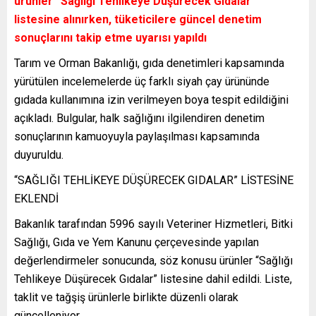
ürünler “Sağlığı Tehlikeye Düşürecek Gıdalar”
listesine alınırken, tüketicilere güncel denetim
sonuçlarını takip etme uyarısı yapıldı
Tarım ve Orman Bakanlığı, gıda denetimleri kapsamında
yürütülen incelemelerde üç farklı siyah çay ürününde
gıdada kullanımına izin verilmeyen boya tespit edildiğini
açıkladı. Bulgular, halk sağlığını ilgilendiren denetim
sonuçlarının kamuoyuyla paylaşılması kapsamında
duyuruldu.
“SAĞLIĞI TEHLİKEYE DÜŞÜRECEK GIDALAR” LİSTESİNE
EKLENDİ
Bakanlık tarafından 5996 sayılı Veteriner Hizmetleri, Bitki
Sağlığı, Gıda ve Yem Kanunu çerçevesinde yapılan
değerlendirmeler sonucunda, söz konusu ürünler “Sağlığı
Tehlikeye Düşürecek Gıdalar” listesine dahil edildi. Liste,
taklit ve tağşiş ürünlerle birlikte düzenli olarak
güncelleniyor.