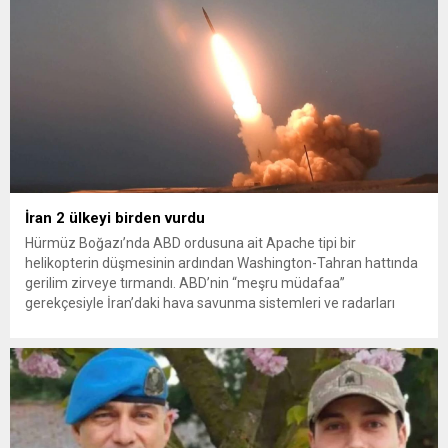
İran 2 ülkeyi birden vurdu
Hürmüz Boğazı’nda ABD ordusuna ait Apache tipi bir
helikopterin düşmesinin ardından Washington-Tahran hattında
gerilim zirveye tırmandı. ABD’nin “meşru müdafaa”
gerekçesiyle İran’daki hava savunma sistemleri ve radarları
vurmasına, İran Devrim Muhafızları Bahreyn ve Ürdün’deki
Amerikan askeri üslerini hedef alarak sert karşılık verdi. Tahran,
yeni bir ABD saldırısına anında yanıt verileceğini duyurdu....