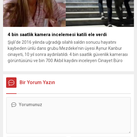
4 bin saatlik kamera incelemesi katili ele verdi
Şişli’de 2016 yılında uğradığı silahlı saldırı sonucu hayatını
kaybeden ünlü dans grubu Mezdeke’nin üyesi Aynur Kanbur
cinayeti, 10 yıl sonra aydınlatıldı. 4 bin saatlik güvenlik kamerası
görüntüsünü ve bin 700 Akbil kaydını inceleyen Cinayet Büro
ekipleri, cinayeti işlediğini itiraf eden maktulün akrabası Bülent
G. ile azmettirici olduğu öne sürülen 2...
Bir Yorum Yazın