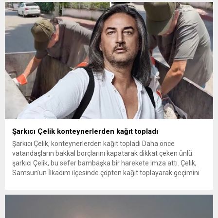
sohbet eden, onların talep ve önerileri dinleyen Başkan İhsan
Kurnaz, gelen taleplerin çözümü için...
Şarkıcı Çelik konteynerlerden kağıt topladı
Şarkıcı Çelik, konteynerlerden kağıt topladı Daha önce
vatandaşların bakkal borçlarını kapatarak dikkat çeken ünlü
şarkıcı Çelik, bu sefer bambaşka bir harekete imza attı. Çelik,
Samsun’un İlkadım ilçesinde çöpten kağıt toplayarak geçimini
sağlayan Serpil Hanım’a destek oldu. Çelik, sokaklardaki
konteynerlerden kağıt topladı. Ünlü şarkıcı Çelik, Samsun’un
İlkadım ilçesinde çöpten kağıt toplayarak...