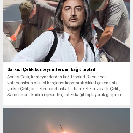
Kurnaz, gelen taleplerin çözümü için...
Şarkıcı Çelik konteynerlerden kağıt topladı
Şarkıcı Çelik, konteynerlerden kağıt topladı Daha önce
vatandaşların bakkal borçlarını kapatarak dikkat çeken ünlü
şarkıcı Çelik, bu sefer bambaşka bir harekete imza attı. Çelik,
Samsun’un İlkadım ilçesinde çöpten kağıt toplayarak geçimini
sağlayan Serpil Hanım’a destek oldu. Çelik, sokaklardaki
konteynerlerden kağıt topladı. Ünlü şarkıcı Çelik, Samsun’un
İlkadım ilçesinde çöpten kağıt toplayarak...