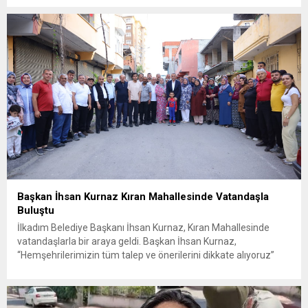
güvenlik ve sızıntı incelemesi başlatıldı. Tekirdağ’ın Ergene
ilçesine...
Başkan İhsan Kurnaz Kıran Mahallesinde Vatandaşla
Buluştu
İlkadım Belediye Başkanı İhsan Kurnaz, Kıran Mahallesinde
vatandaşlarla bir araya geldi. Başkan İhsan Kurnaz,
“Hemşehrilerimizin tüm talep ve önerilerini dikkate alıyoruz”
dedi. İlkadım Belediye Başkanı İhsan Kurnaz, mahalle ziyaretleri
kapsamında Kıran Mahallesini ziyaret etti. Mahalle sakinleriyle
sohbet eden, onların talep ve önerileri dinleyen Başkan İhsan