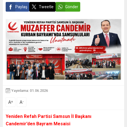
Paylaş
Tweetle
Gönder
Yayınlama: 01.06.2026
A
A
+
-
Yeniden Refah Partisi Samsun İl Başkanı
Candemir’den Bayram Mesaisi