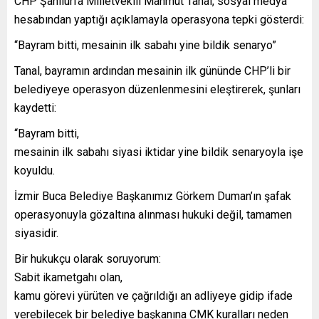
CHP Şanlıurfa Milletvekili Mahmut Tanal, sosyal medya
hesabından yaptığı açıklamayla operasyona tepki gösterdi:
“Bayram bitti, mesainin ilk sabahı yine bildik senaryo”
Tanal, bayramın ardından mesainin ilk gününde CHP’li bir
belediyeye operasyon düzenlenmesini eleştirerek, şunları
kaydetti:
“Bayram bitti,
mesainin ilk sabahı siyasi iktidar yine bildik senaryoyla işe
koyuldu.
İzmir Buca Belediye Başkanımız Görkem Duman’ın şafak
operasyonuyla gözaltına alınması hukuki değil, tamamen
siyasidir.
Bir hukukçu olarak soruyorum:
Sabit ikametgahı olan,
kamu görevi yürüten ve çağrıldığı an adliyeye gidip ifade
verebilecek bir belediye başkanına CMK kuralları neden