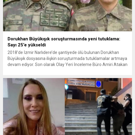
Dorukhan Büyükışık soruşturmasında yeni tutuklama:
Sayı 25’e yükseldi
2018’de İzmir Narlıdere’de şantiyede ölü bulunan Dorukhan
Büyükışık dosyasına ilişkin soruşturmada tutuklamalar artmaya
devam ediyor. Son olarak Olay Yeri İnceleme Büro Amiri Atakan
Kaçar’ın da tutuklanmasıyla dosyadaki tutuklu sayısı 25’e
yükseldi. İzmir’in Narlıdere ilçesinde 2018 yılında şantiyede ölü
bulunan Dorukhan Büyükışık’a ilişkin yeniden açılan
soruşturmada tutuklamalar genişliyor. Son olarak dönemin...