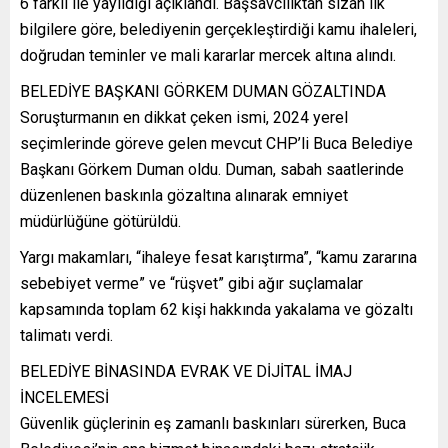
6 farklı ile yayıldığı açıklandı. Başsavcılıktan sızan ilk
bilgilere göre, belediyenin gerçekleştirdiği kamu ihaleleri,
doğrudan teminler ve mali kararlar mercek altına alındı.
BELEDİYE BAŞKANI GÖRKEM DUMAN GÖZALTINDA
Soruşturmanın en dikkat çeken ismi, 2024 yerel
seçimlerinde göreve gelen mevcut CHP’li Buca Belediye
Başkanı Görkem Duman oldu. Duman, sabah saatlerinde
düzenlenen baskınla gözaltına alınarak emniyet
müdürlüğüne götürüldü.
Yargı makamları, “ihaleye fesat karıştırma”, “kamu zararına
sebebiyet verme” ve “rüşvet” gibi ağır suçlamalar
kapsamında toplam 62 kişi hakkında yakalama ve gözaltı
talimatı verdi.
BELEDİYE BİNASINDA EVRAK VE DİJİTAL İMAJ
İNCELEMESİ
Güvenlik güçlerinin eş zamanlı baskınları sürerken, Buca