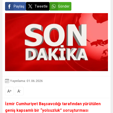
Paylaş
Tweetle
Gönder
Yayınlama: 01.06.2026
A
A
+
-
İzmir Cumhuriyet Başsavcılığı tarafından yürütülen
geniş kapsamlı bir “yolsuzluk” soruşturması