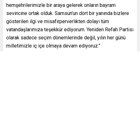
hemşehrilerimizle bir araya gelerek onların bayram
sevincine ortak olduk. Samsun’un dört bir yanında bizlere
gösterilen ilgi ve misafirperverlikten dolayı tüm
vatandaşlarımıza teşekkür ediyorum. Yeniden Refah Partisi
olarak sadece seçim dönemlerinde değil, yılın her günü
milletimizle iç içe olmaya devam ediyoruz.”
Samsun’un Her Noktasında Bayram Coşkusu