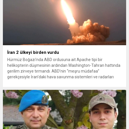
İran 2 ülkeyi birden vurdu
Hürmüz Boğazı’nda ABD ordusuna ait Apache tipi bir
helikopterin düşmesinin ardından Washington-Tahran hattında
gerilim zirveye tırmandı. ABD’nin “meşru müdafaa”
gerekçesiyle İran’daki hava savunma sistemleri ve radarları
vurmasına, İran Devrim Muhafızları Bahreyn ve Ürdün’deki
Amerikan askeri üslerini hedef alarak sert karşılık verdi. Tahran,
yeni bir ABD saldırısına anında yanıt verileceğini duyurdu....