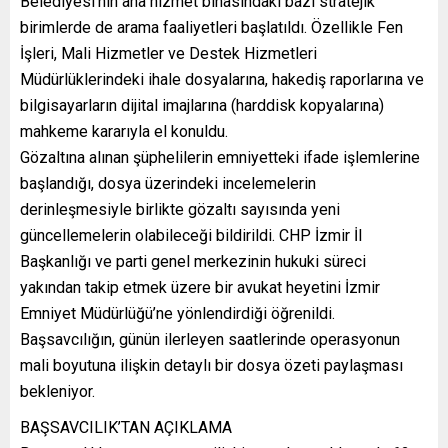
Belediyesi’nin ana hizmet binasındaki bazı stratejik
birimlerde de arama faaliyetleri başlatıldı. Özellikle Fen
İşleri, Mali Hizmetler ve Destek Hizmetleri
Müdürlüklerindeki ihale dosyalarına, hakediş raporlarına ve
bilgisayarların dijital imajlarına (harddisk kopyalarına)
mahkeme kararıyla el konuldu.
Gözaltına alınan şüphelilerin emniyetteki ifade işlemlerine
başlandığı, dosya üzerindeki incelemelerin
derinleşmesiyle birlikte gözaltı sayısında yeni
güncellemelerin olabileceği bildirildi. CHP İzmir İl
Başkanlığı ve parti genel merkezinin hukuki süreci
yakından takip etmek üzere bir avukat heyetini İzmir
Emniyet Müdürlüğü’ne yönlendirdiği öğrenildi.
Başsavcılığın, günün ilerleyen saatlerinde operasyonun
mali boyutuna ilişkin detaylı bir dosya özeti paylaşması
bekleniyor.
BAŞSAVCILIK’TAN AÇIKLAMA