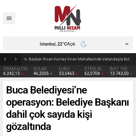
İstanbul,
22
°C
Açık
Başkan İhsan Kurnaz Kıran Mahallesinde Vatandaşla Buluştu
GRAM ALTIN
DOLAR
EURO
STERLİN
BIST 100
6.242,13
46,2505
53,5463
62,0704
13.743,50
Buca Belediyesi’ne
operasyon: Belediye Başkanı
dahil çok sayıda kişi
gözaltında