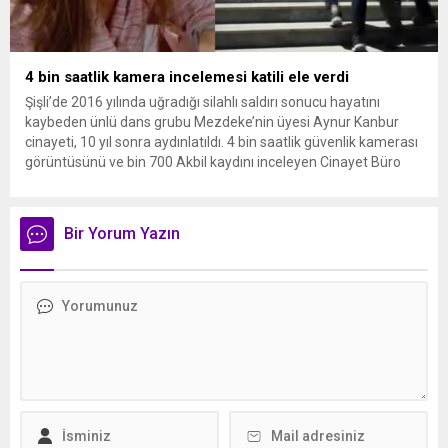
4 bin saatlik kamera incelemesi katili ele verdi
Şişli’de 2016 yılında uğradığı silahlı saldırı sonucu hayatını
kaybeden ünlü dans grubu Mezdeke’nin üyesi Aynur Kanbur
cinayeti, 10 yıl sonra aydınlatıldı. 4 bin saatlik güvenlik kamerası
görüntüsünü ve bin 700 Akbil kaydını inceleyen Cinayet Büro
ekipleri, cinayeti işlediğini itiraf eden maktulün akrabası Bülent
G. ile azmettirici olduğu öne sürülen 2...
Bir Yorum Yazın