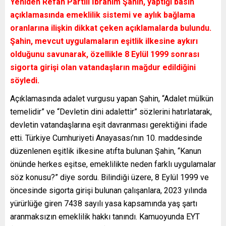
Yeniden Refah Partili İbrahim Şahin, yaptığı basın
açıklamasında emeklilik sistemi ve aylık bağlama
oranlarına ilişkin dikkat çeken açıklamalarda bulundu.
Şahin, mevcut uygulamaların eşitlik ilkesine aykırı
olduğunu savunarak, özellikle 8 Eylül 1999 sonrası
sigorta girişi olan vatandaşların mağdur edildiğini
söyledi.
Açıklamasında adalet vurgusu yapan Şahin, “Adalet mülkün
temelidir” ve “Devletin dini adalettir” sözlerini hatırlatarak,
devletin vatandaşlarına eşit davranması gerektiğini ifade
etti. Türkiye Cumhuriyeti Anayasası’nın 10. maddesinde
düzenlenen eşitlik ilkesine atıfta bulunan Şahin, “Kanun
önünde herkes eşitse, emeklilikte neden farklı uygulamalar
söz konusu?” diye sordu. Bilindiği üzere, 8 Eylül 1999 ve
öncesinde sigorta girişi bulunan çalışanlara, 2023 yılında
yürürlüğe giren 7438 sayılı yasa kapsamında yaş şartı
aranmaksızın emeklilik hakkı tanındı. Kamuoyunda EYT