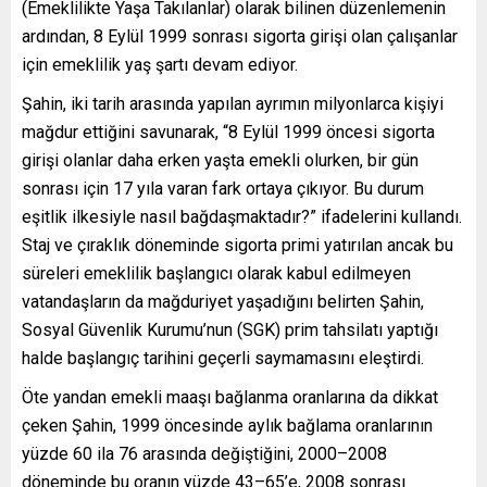
(Emeklilikte Yaşa Takılanlar) olarak bilinen düzenlemenin
ardından, 8 Eylül 1999 sonrası sigorta girişi olan çalışanlar
için emeklilik yaş şartı devam ediyor.
Şahin, iki tarih arasında yapılan ayrımın milyonlarca kişiyi
mağdur ettiğini savunarak, “8 Eylül 1999 öncesi sigorta
girişi olanlar daha erken yaşta emekli olurken, bir gün
sonrası için 17 yıla varan fark ortaya çıkıyor. Bu durum
eşitlik ilkesiyle nasıl bağdaşmaktadır?” ifadelerini kullandı.
Staj ve çıraklık döneminde sigorta primi yatırılan ancak bu
süreleri emeklilik başlangıcı olarak kabul edilmeyen
vatandaşların da mağduriyet yaşadığını belirten Şahin,
Sosyal Güvenlik Kurumu’nun (SGK) prim tahsilatı yaptığı
halde başlangıç tarihini geçerli saymamasını eleştirdi.
Öte yandan emekli maaşı bağlanma oranlarına da dikkat
çeken Şahin, 1999 öncesinde aylık bağlama oranlarının
yüzde 60 ila 76 arasında değiştiğini, 2000–2008
döneminde bu oranın yüzde 43–65’e, 2008 sonrası