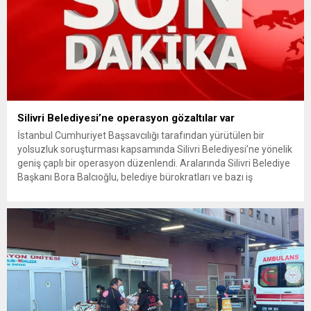
Silivri Belediyesi’ne operasyon gözaltılar var
İstanbul Cumhuriyet Başsavcılığı tarafından yürütülen bir
yolsuzluk soruşturması kapsamında Silivri Belediyesi’ne yönelik
geniş çaplı bir operasyon düzenlendi. Aralarında Silivri Belediye
Başkanı Bora Balcıoğlu, belediye bürokratları ve bazı iş
insanlarının da bulunduğu çok sayıda kişi hakkında gözaltı kararı
uygulandı. Emniyet güçlerinin belediye binasındaki teknik
inceleme ve arama çalışmaları devam ediyor. İstanbul’da...