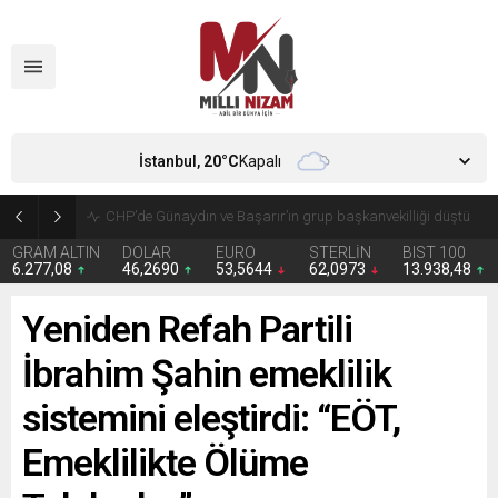
İstanbul,
20
°C
Kapalı
CHP’de Günaydın ve Başarır’ın grup başkanvekilliği düştü
GRAM ALTIN
DOLAR
EURO
STERLİN
BIST 100
6.277,08
46,2690
53,5644
62,0973
13.938,48
Yeniden Refah Partili
İbrahim Şahin emeklilik
sistemini eleştirdi: “EÖT,
Emeklilikte Ölüme