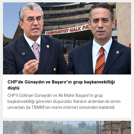
fiyatlarına ilişkin yazılı bir açıklama yaptı. Bayramoğlu, açıklanan
fiyatların çiftçinin artan maliyetlerini karşılamaktan uzak
olduğunu savunarak fiyatların yeniden değerlendirilmesi
çağrısında...
CHP’de Günaydın ve Başarır’ın grup başkanvekilliği
düştü
CHP’li Gökhan Günaydın ve Ali Mahir Başarır’ın grup
başkanvekilliği görevleri düşürüldü. Kararın ardından iki ismin
unvanları da TBMM’nin resmi internet sitesinden kaldırıldı.
Günaydın, ilk açıklamasında “Olmayan MYK’nın verdiği
hukuksuz bir karardır” dedi. CHP’den tedbirli olarak kesin
çıkarma cezası uygulanmak üzere Yüksek Disiplin Kurulu’na
(YDK) sevk edilen ve partideki tüm görevlerinden...