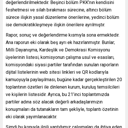
değerlendirilmektedir. Beşinci bölüm PKK’nın kendisini
feshetmesi ve silah bırakması sürecine, altıncı bölüm
sürece ilişkin yasal düzenleme önerilerine, yedinci bölüm
ise demokratikleşmeye ilişkin önerilere ayrılmıştır.
Rapor, sonuç ve değerlendirme kısmıyla sona ermektedir.
Ana raporun eki olarak beş ayrı ek hazırlanmıştır. Bunlar;
Milli Dayanışma, Kardeşlik ve Demokrasi Komisyonu
üyelerinin listesi, komisyonun çalışma usul ve esasları,
komisyondaki siyasi partiler tarafından sunulan raporların
dijital listelerinin web sitesi linkleri ve QR kodlarıyla
kamuoyuyla paylaşılması, bugüne kadar gerçekleştirilen 20
toplantının özetleri ile dinlenen kurum, kuruluş temsilcileri
ve kişilerin listesidir. Ayrıca, bu 21’inci toplantımızda
partiler adına söz alacak değerli arkadaşlarımızın
konuşmaları da tutanakların tam şekliyle, toplantı özetinin
eki olarak yayımlanacaktır.
Şimdi bu konuyla ilgili yaptığımız çalışmaları da ihtiva eden