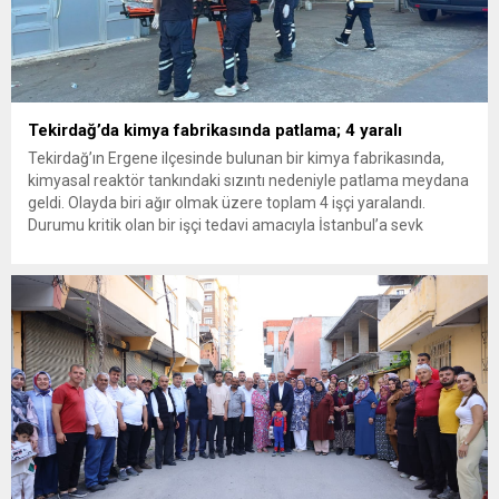
Tekirdağ’da kimya fabrikasında patlama; 4 yaralı
Tekirdağ’ın Ergene ilçesinde bulunan bir kimya fabrikasında,
kimyasal reaktör tankındaki sızıntı nedeniyle patlama meydana
geldi. Olayda biri ağır olmak üzere toplam 4 işçi yaralandı.
Durumu kritik olan bir işçi tedavi amacıyla İstanbul’a sevk
edilirken, bölgede AFAD ve KBRN ekipleri tarafından geniş çaplı
güvenlik ve sızıntı incelemesi başlatıldı. Tekirdağ’ın Ergene
ilçesine...