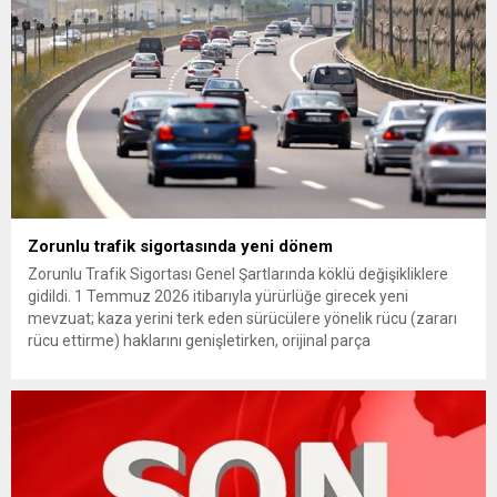
Zorunlu trafik sigortasında yeni dönem
Zorunlu Trafik Sigortası Genel Şartlarında köklü değişikliklere
gidildi. 1 Temmuz 2026 itibarıyla yürürlüğe girecek yeni
mevzuat; kaza yerini terk eden sürücülere yönelik rücu (zararı
rücu ettirme) haklarını genişletirken, orijinal parça
kullanımındaki yaş sınırını kaldırıyor ve değer kaybı
ödemelerinde hak sahibinin başvuru şartını otomatik hale
getiriyor. Hazine Müsteşarlığına bağlı ilgili kurumlarca...