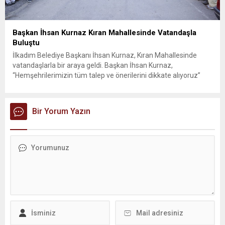
Başkan İhsan Kurnaz Kıran Mahallesinde Vatandaşla
Buluştu
İlkadım Belediye Başkanı İhsan Kurnaz, Kıran Mahallesinde
vatandaşlarla bir araya geldi. Başkan İhsan Kurnaz,
“Hemşehrilerimizin tüm talep ve önerilerini dikkate alıyoruz”
dedi. İlkadım Belediye Başkanı İhsan Kurnaz, mahalle ziyaretleri
kapsamında Kıran Mahallesini ziyaret etti. Mahalle sakinleriyle
sohbet eden, onların talep ve önerileri dinleyen Başkan İhsan
Bir Yorum Yazın
Kurnaz, gelen taleplerin çözümü için...