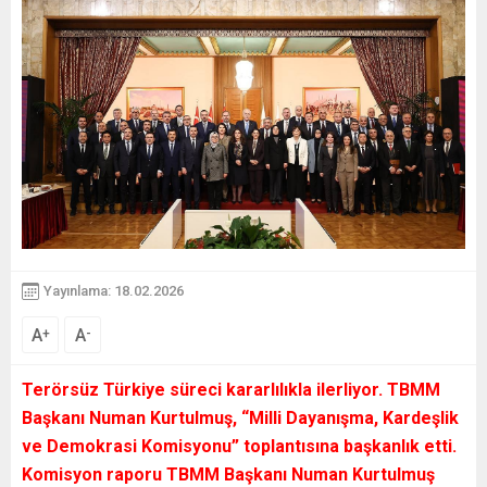
Yayınlama: 18.02.2026
A
A
+
-
Terörsüz Türkiye süreci kararlılıkla ilerliyor. TBMM
Başkanı Numan Kurtulmuş,
“Milli Dayanışma, Kardeşlik
ve Demokrasi Komisyonu”
toplantısına başkanlık etti.
Komisyon raporu TBMM Başkanı Numan Kurtulmuş