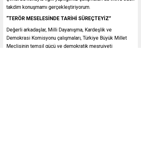
takdim konuşmamı gerçekleştiriyorum.
“TERÖR MESELESİNDE TARİHİ SÜREÇTEYİZ”
Değerli arkadaşlar, Milli Dayanışma, Kardeşlik ve
Demokrasi Komisyonu çalışmaları, Türkiye Büyük Millet
Meclisinin temsil gücü ve demokratik meşruiyeti
içerisinde yürütülen toplumsal barışın, birliğin ve milli
dayanışmanın güçlendirilmesine yönelik tarihî
sorumluluğun bir yansıması ve ifadesidir. Halkımızın uzun
yıllar boyunca ağır bedeller ödeyerek karşı karşıya kaldığı
sorunlar, Gazi Meclisimizin yasa yapıcı ve denetleyici
niteliğiyle ele alındığında kalıcı bir çözüm ufku
kazanmaktadır. Bugün terör meselesinde tarihî bir
dönemden geçiyoruz. Bu süreçte millî iradenin tecelligâhı
olan Gazi Meclisimiz, üzerine düşen vazifeyi tereddütsüz
bir biçimde üstlenmiştir.
On yıllardır ülkemizin enerjisini ve kaynaklarını tüketen ve