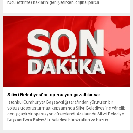
rücu ettirme) haklarını genişletirken, orijinal parça
kullanımındaki yaş sınırını kaldırıyor ve değer kaybı
ödemelerinde hak sahibinin başvuru şartını otomatik hale
getiriyor. Hazine Müsteşarlığına bağlı ilgili kurumlarca...
Silivri Belediyesi’ne operasyon gözaltılar var
İstanbul Cumhuriyet Başsavcılığı tarafından yürütülen bir
yolsuzluk soruşturması kapsamında Silivri Belediyesi’ne yönelik
geniş çaplı bir operasyon düzenlendi. Aralarında Silivri Belediye
Başkanı Bora Balcıoğlu, belediye bürokratları ve bazı iş
insanlarının da bulunduğu çok sayıda kişi hakkında gözaltı kararı
uygulandı. Emniyet güçlerinin belediye binasındaki teknik