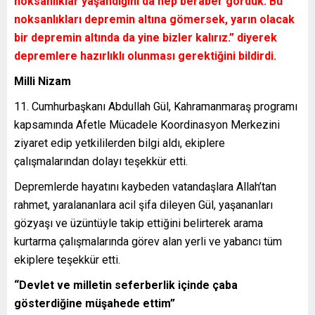
noksanlıklar yaşandığını da hep beraber gördük. Bu
noksanlıkları depremin altına gömersek, yarın olacak
bir depremin altında da yine bizler kalırız.” diyerek
depremlere hazırlıklı olunması gerektiğini bildirdi.
Milli Nizam
11. Cumhurbaşkanı Abdullah Gül, Kahramanmaraş programı
kapsamında Afetle Mücadele Koordinasyon Merkezini
ziyaret edip yetkililerden bilgi aldı, ekiplere
çalışmalarından dolayı teşekkür etti.
Depremlerde hayatını kaybeden vatandaşlara Allah’tan
rahmet, yaralananlara acil şifa dileyen Gül, yaşananları
gözyaşı ve üzüntüyle takip ettiğini belirterek arama
kurtarma çalışmalarında görev alan yerli ve yabancı tüm
ekiplere teşekkür etti.
“Devlet ve milletin seferberlik içinde çaba
gösterdiğine müşahede ettim”