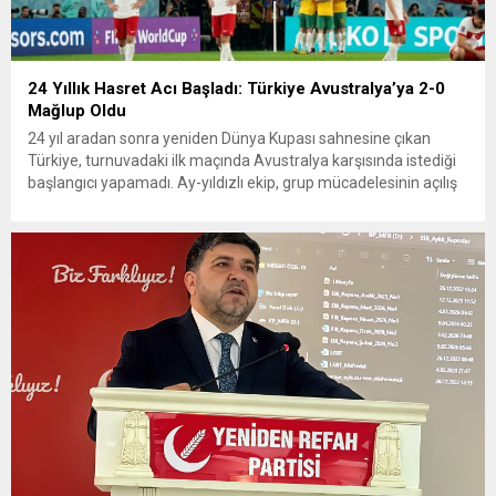
24 Yıllık Hasret Acı Başladı: Türkiye Avustralya’ya 2-0
Mağlup Oldu
24 yıl aradan sonra yeniden Dünya Kupası sahnesine çıkan
Türkiye, turnuvadaki ilk maçında Avustralya karşısında istediği
başlangıcı yapamadı. Ay-yıldızlı ekip, grup mücadelesinin açılış
karşılaşmasında rakibine 2-0 mağlup olarak Dünya Kupası
serüvenine puansız başladı. Karşılaşmanın ilk dakikalarından
itibaren iki takım da kontrollü bir oyun sergilerken, Avustralya
özellikle hızlı hücumlarla etkili olmaya...