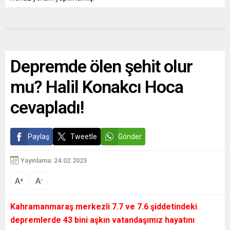
Depremde ölen şehit olur
mu? Halil Konakcı Hoca
cevapladı!
Paylaş
Tweetle
Gönder
Yayınlama: 24.02.2023
A
A
+
-
Kahramanmaraş merkezli 7.7 ve 7.6 şiddetindeki
depremlerde 43 bini aşkın vatandaşımız hayatını