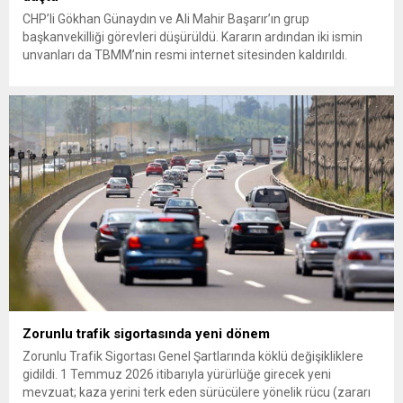
CHP’li Gökhan Günaydın ve Ali Mahir Başarır’ın grup
başkanvekilliği görevleri düşürüldü. Kararın ardından iki ismin
unvanları da TBMM’nin resmi internet sitesinden kaldırıldı.
Günaydın, ilk açıklamasında “Olmayan MYK’nın verdiği
hukuksuz bir karardır” dedi. CHP’den tedbirli olarak kesin
çıkarma cezası uygulanmak üzere Yüksek Disiplin Kurulu’na
(YDK) sevk edilen ve partideki tüm görevlerinden...
Zorunlu trafik sigortasında yeni dönem
Zorunlu Trafik Sigortası Genel Şartlarında köklü değişikliklere
gidildi. 1 Temmuz 2026 itibarıyla yürürlüğe girecek yeni
mevzuat; kaza yerini terk eden sürücülere yönelik rücu (zararı