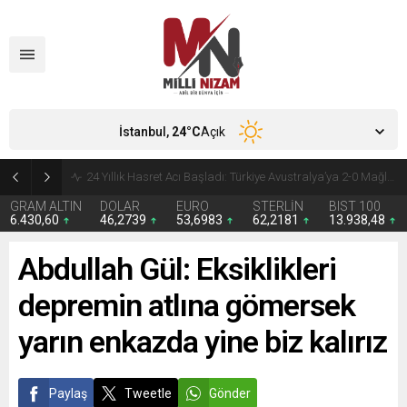
İstanbul,
24
°C
Açık
24 Yıllık Hasret Acı Başladı: Türkiye Avustralya’ya 2-0 Mağlup Oldu
GRAM ALTIN
DOLAR
EURO
STERLİN
BIST 100
6.430,60
46,2739
53,6983
62,2181
13.938,48
Abdullah Gül: Eksiklikleri
depremin atlına gömersek
yarın enkazda yine biz kalırız
Paylaş
Tweetle
Gönder