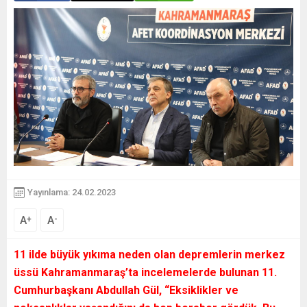
Yayınlama: 24.02.2023
A
A
+
-
11 ilde büyük yıkıma neden olan depremlerin merkez
üssü Kahramanmaraş’ta incelemelerde bulunan 11.
Cumhurbaşkanı Abdullah Gül, “Eksiklikler ve