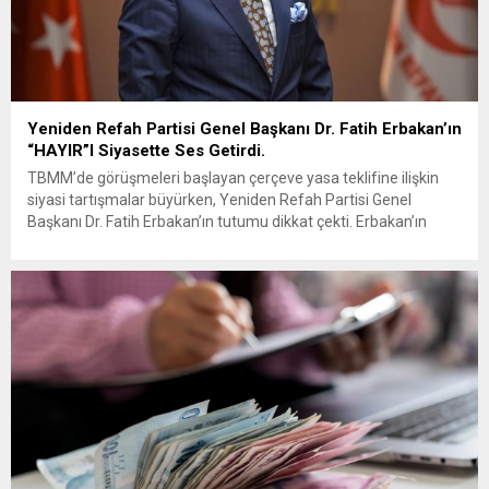
Yeniden Refah Partisi Genel Başkanı Dr. Fatih Erbakan’ın
“HAYIR”I Siyasette Ses Getirdi.
TBMM’de görüşmeleri başlayan çerçeve yasa teklifine ilişkin
siyasi tartışmalar büyürken, Yeniden Refah Partisi Genel
Başkanı Dr. Fatih Erbakan’ın tutumu dikkat çekti. Erbakan’ın
terör örgütü elebaşı Abdullah Öcalan’a “umut hakkı”
tartışmaları ve çerçeve yasa konusundaki karşı duruşuna Zafer
Partisi Genel Başkanı Ümit Özdağ’dan dikkat çeken destek
geldi. Türkiye Büyük Millet Meclisi’nde...