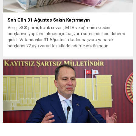
Son Gün 31 Ağustos Sakın Kaçırmayın
Vergi, SGK primi, trafik cezası, MTV ve öğrenim kredisi
borçlarının yapılandırılması için başvuru süresinde son döneme
girildi. Vatandaşlar 31 Ağustos’a kadar başvuru yaparak
borçlarını 72 aya varan taksitlerle ödeme imkânından
yararlanabilecek. Kamu alacaklarının yeniden
yapılandırılmasına olanak tanıyan düzenleme kapsamında
başvurular 31 Ağustos tarihinde sona eriyor. Hak sahiplerine 72
aya varan...