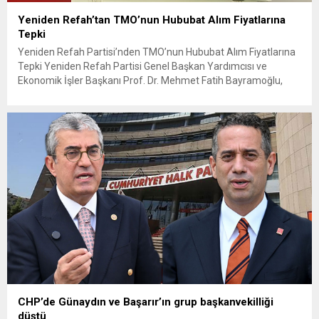
Yeniden Refah’tan TMO’nun Hububat Alım Fiyatlarına
Tepki
Yeniden Refah Partisi’nden TMO’nun Hububat Alım Fiyatlarına
Tepki Yeniden Refah Partisi Genel Başkan Yardımcısı ve
Ekonomik İşler Başkanı Prof. Dr. Mehmet Fatih Bayramoğlu,
Toprak Mahsulleri Ofisi’nin (TMO) açıkladığı hububat alım
fiyatlarına ilişkin yazılı bir açıklama yaptı. Bayramoğlu, açıklanan
fiyatların çiftçinin artan maliyetlerini karşılamaktan uzak
olduğunu savunarak fiyatların yeniden değerlendirilmesi
çağrısında...
CHP’de Günaydın ve Başarır’ın grup başkanvekilliği
düştü