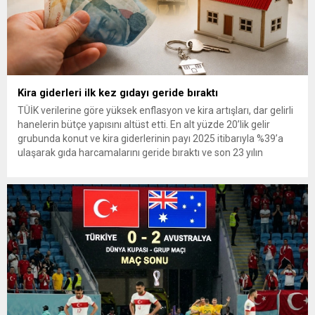
Kira giderleri ilk kez gıdayı geride bıraktı
TÜİK verilerine göre yüksek enflasyon ve kira artışları, dar gelirli
hanelerin bütçe yapısını altüst etti. En alt yüzde 20’lik gelir
grubunda konut ve kira giderlerinin payı 2025 itibarıyla %39’a
ulaşarak gıda harcamalarını geride bıraktı ve son 23 yılın
zirvesine çıktı. Türkiye’de yaşanan yüksek enflasyon ve hız
kazanan kira artışları, düşük...