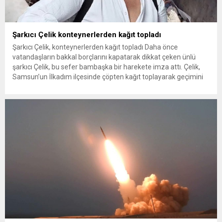
Şarkıcı Çelik konteynerlerden kağıt topladı
Şarkıcı Çelik, konteynerlerden kağıt topladı Daha önce
vatandaşların bakkal borçlarını kapatarak dikkat çeken ünlü
şarkıcı Çelik, bu sefer bambaşka bir harekete imza attı. Çelik,
Samsun’un İlkadım ilçesinde çöpten kağıt toplayarak geçimini
sağlayan Serpil Hanım’a destek oldu. Çelik, sokaklardaki
konteynerlerden kağıt topladı. Ünlü şarkıcı Çelik, Samsun’un
İlkadım ilçesinde çöpten kağıt toplayarak...