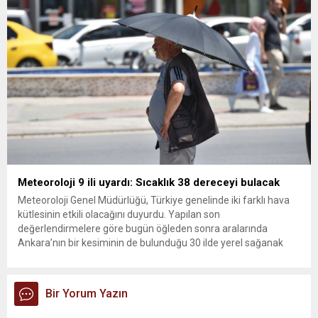
olun. Türkiye’yi...
Meteoroloji 9 ili uyardı: Sıcaklık 38 dereceyi bulacak
Meteoroloji Genel Müdürlüğü, Türkiye genelinde iki farklı hava
kütlesinin etkili olacağını duyurdu. Yapılan son
değerlendirmelere göre bugün öğleden sonra aralarında
Ankara’nın bir kesiminin de bulunduğu 30 ilde yerel sağanak
yağış geçişleri beklenirken; Ege ve Güneydoğu Anadolu
bölgelerindeki 9 ilde ise hava sıcaklıkları mevsim normallerinin
üzerine çıkarak yaz değerlerine ulaşacak. Ayrıca...
Bir Yorum Yazın