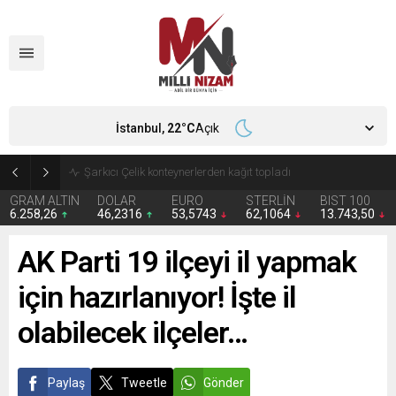
İstanbul,
22
°C
Açık
İran 2 ülkeyi birden vurdu
GRAM ALTIN
DOLAR
EURO
STERLİN
BIST 100
6.258,26
46,2316
53,5743
62,1064
13.743,50
AK Parti 19 ilçeyi il yapmak
için hazırlanıyor! İşte il
olabilecek ilçeler…
Paylaş
Tweetle
Gönder