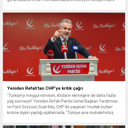
ekipleri, cinayeti işlediğini itiraf eden maktulün akrabası Bülent
G. ile azmettirici olduğu öne sürülen 2...
Yeniden Refah’tan CHP’ye kritik çağrı
“Türkiye’yi meşgul etmeyin, iktidarın ekmeğine de daha fazla
yağ sürmeyin” Yeniden Refah Partisi Genel Başkan Yardımcısı
ve Parti Sözcüsü Suat Kılıç, CHP’de yaşanan ‘mutlak butlan’
krizine ilişkin yaptığı açıklamada, “Türkiye ana muhalefetsiz,
ana muhalefet gündemsiz kalmamalıdır. Bir an önce anlaşın,
kurultay kararı alın, sorunun kaynağı değil, çözümün adresi