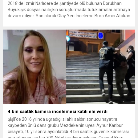
2018’de İzmir Narlıdere’de şantiyede ölü bulunan Dorukhan
Büyükışık dosyasına ilişkin soruşturmada tutuklamalar artmaya
devam ediyor. Son olarak Olay Yeri İnceleme Büro Amiri Atakan
Kaçar’ın da tutuklanmasıyla dosyadaki tutuklu sayısı 25’e
yükseldi. İzmir’in Narlıdere ilçesinde 2018 yılında şantiyede ölü
bulunan Dorukhan Büyükışık’a ilişkin yeniden açılan
soruşturmada tutuklamalar genişliyor. Son olarak dönemin...
4 bin saatlik kamera incelemesi katili ele verdi
Şişli’de 2016 yılında uğradığı silahlı saldırı sonucu hayatını
kaybeden ünlü dans grubu Mezdeke’nin üyesi Aynur Kanbur
cinayeti, 10 yıl sonra aydınlatıldı. 4 bin saatlik güvenlik kamerası
görüntüsünü ve bin 700 Akbil kaydını inceleyen Cinayet Büro