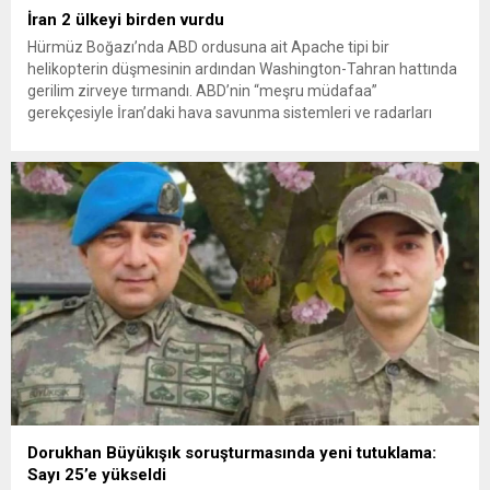
İran 2 ülkeyi birden vurdu
Hürmüz Boğazı’nda ABD ordusuna ait Apache tipi bir
helikopterin düşmesinin ardından Washington-Tahran hattında
gerilim zirveye tırmandı. ABD’nin “meşru müdafaa”
gerekçesiyle İran’daki hava savunma sistemleri ve radarları
vurmasına, İran Devrim Muhafızları Bahreyn ve Ürdün’deki
Amerikan askeri üslerini hedef alarak sert karşılık verdi. Tahran,
yeni bir ABD saldırısına anında yanıt verileceğini duyurdu....
Dorukhan Büyükışık soruşturmasında yeni tutuklama:
Sayı 25’e yükseldi