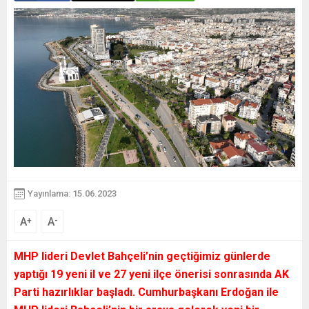
Yayınlama: 15.06.2023
A
A
+
-
MHP lideri Devlet Bahçeli’nin geçtiğimiz günlerde
yaptığı 19 yeni il ve 27 yeni ilçe önerisi sonrasında AK
Parti hazırlıklar başladı. Cumhurbaşkanı Erdoğan ile