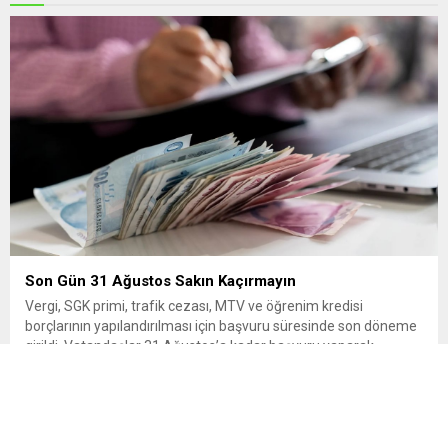
Son Gün 31 Ağustos Sakın Kaçırmayın
Vergi, SGK primi, trafik cezası, MTV ve öğrenim kredisi
borçlarının yapılandırılması için başvuru süresinde son döneme
girildi. Vatandaşlar 31 Ağustos’a kadar başvuru yaparak
borçlarını 72 aya varan taksitlerle ödeme imkânından
yararlanabilecek. Kamu alacaklarının yeniden
yapılandırılmasına olanak tanıyan düzenleme kapsamında
başvurular 31 Ağustos tarihinde sona eriyor. Hak sahiplerine 72
aya varan...