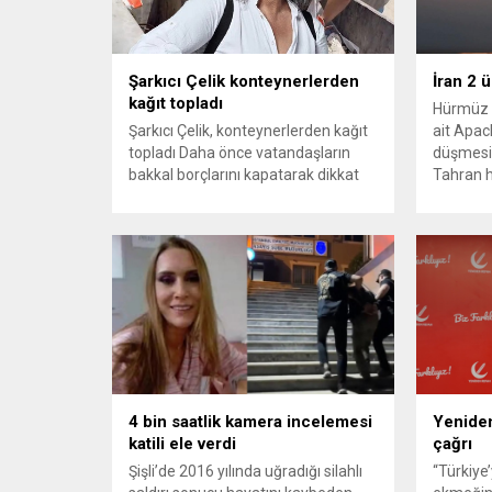
Şarkıcı Çelik konteynerlerden
İran 2 
kağıt topladı
Hürmüz 
Şarkıcı Çelik, konteynerlerden kağıt
ait Apach
topladı Daha önce vatandaşların
düşmesi
bakkal borçlarını kapatarak dikkat
Tahran h
çeken ünlü şarkıcı Çelik, bu sefer
tırmand
bambaşka bir harekete imza attı.
gerekçes
Çelik, Samsun’un İlkadım ilçesinde
savunma 
çöpten kağıt toplayarak geçimini
vurmasın
sağlayan Serpil Hanım’a destek
Bahreyn
oldu. Çelik, sokaklardaki
askeri üs
konteynerlerden kağıt topladı. Ünlü
karşılık 
şarkıcı Çelik, Samsun’un İlkadım
saldırısı
ilçesinde çöpten kağıt toplayarak...
duyurdu..
4 bin saatlik kamera incelemesi
Yeniden
katili ele verdi
çağrı
Şişli’de 2016 yılında uğradığı silahlı
“Türkiye