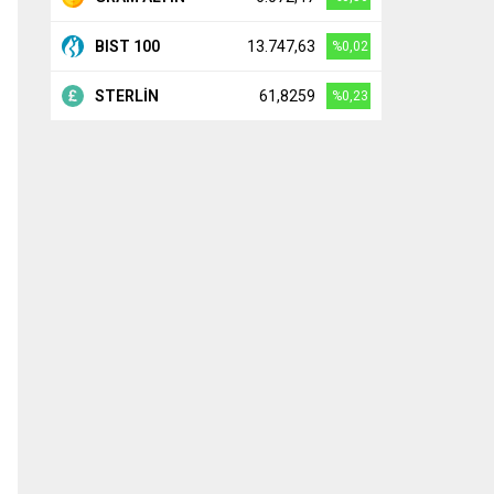
BIST 100
13.747,63
%0,02
STERLİN
61,8259
%0,23