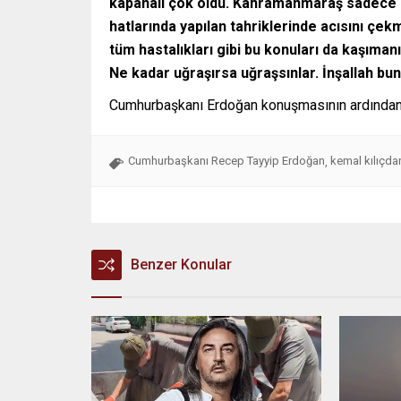
kapanalı çok oldu. Kahramanmaraş sadece de
hatlarında yapılan tahriklerinde acısını çekmi
tüm hastalıkları gibi bu konuları da kaşıma
Ne kadar uğraşırsa uğraşsınlar. İnşallah bu
Cumhurbaşkanı Erdoğan konuşmasının ardından 
Cumhurbaşkanı Recep Tayyip Erdoğan
kemal kılıçda
,
Benzer Konular