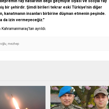
premin fay hatlarının değil geçmişte siyasi ve sosyal fay
ş bir şehirdir. Şimdi birileri tekrar eski Türkiye’nin diğer
nın, kanatmanın insanları birbirine düşman etmenin peşinde.
na da izin vermeyeceğiz.”
Kahramanmaraş’tan ayrıldı.
roğlu
mezhep
,