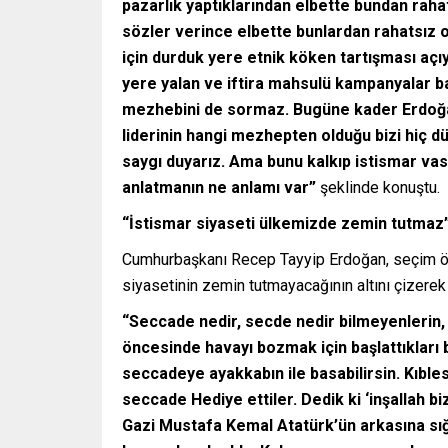
pazarlık yaptıklarından elbette bundan raha
sözler verince elbette bunlardan rahatsız o
için durduk yere etnik köken tartışması açı
yere yalan ve iftira mahsulü kampanyalar b
mezhebini de sormaz. Bugüne kader Erdoğa
liderinin hangi mezhepten olduğu bizi hiç 
saygı duyarız. Ama bunu kalkıp istismar va
anlatmanın ne anlamı var”
şeklinde konuştu.
“İstismar siyaseti ülkemizde zemin tutmaz
Cumhurbaşkanı Recep Tayyip Erdoğan, seçim ön
siyasetinin zemin tutmayacağının altını çizerek 
“Seccade nedir, secde nedir bilmeyenlerin, 
öncesinde havayı bozmak için başlattıkları
seccadeye ayakkabın ile basabilirsin. Kıble
seccade Hediye ettiler. Dedik ki ‘inşallah 
Gazi Mustafa Kemal Atatürk’ün arkasına sığı