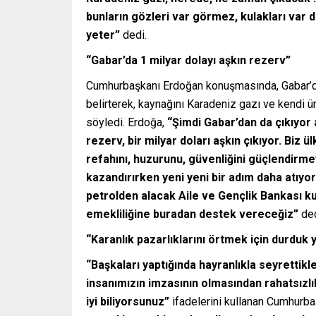
bunların gözleri var görmez, kulakları var 
yeter”
dedi.
“Gabar’da 1 milyar dolayı aşkın rezerv”
Cumhurbaşkanı Erdoğan konuşmasında, Gabar’da
belirterek, kaynağını Karadeniz gazı ve kendi ü
söyledi. Erdoğa,
“Şimdi Gabar’dan da çıkıyor 
rezerv, bir milyar doları aşkın çıkıyor. Biz 
refahını, huzurunu, güvenliğini güçlendirm
kazandırırken yeni yeni bir adım daha atıyo
petrolden alacak Aile ve Gençlik Bankası kur
emekliliğine buradan destek vereceğiz”
ded
“Karanlık pazarlıklarını örtmek için durduk 
“Başkaları yaptığında hayranlıkla seyrettikl
insanımızın imzasının olmasından rahatsızlık 
iyi biliyorsunuz”
ifadelerini kullanan Cumhurb