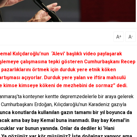
A
A
+
-
 Kemal Kıılçdaroğlu’nun
‘Alevi’
başlıklı video paylaşarak
 ateşlemeye çalışmasına tepki gösteren Cumhurbaşkanı Recep
 pazarlıklarını örtmek için durduk yere etnik köken
rtışması açıyorlar. Durduk yere yalan ve iftira mahsulü
ede kimse kimseye kökeni de mezhebini de sormaz”
dedi.
maraş’ta konteyner kentte depremzedelerle bir araya gelerek
Cumhurbaşkanı Erdoğan, Kılıçdaroğlu’nun Karadeniz gazıyla
yunca konutlarda kullanılan gazın tamamı bir yıl boyunca da
lacak ama bay bay Kemal buna inanmadı. Bay bay Kemal’in
cuklar var bunun yanında. Onlar da dediler ki ‘Hani
. Ya gözünüz var kör müsünüz? İşte doğalgaz yanıyor ama