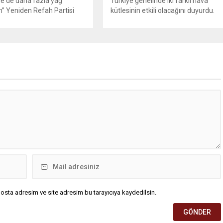
e de daha fazla yağ
Türkiye genelinde iki farklı hava
” Yeniden Refah Partisi
kütlesinin etkili olacağını duyurdu.
şkan Yardımcısı ve Parti
Yapılan son değerlendirmelere göre
Suat Kılıç, CHP’de yaşanan
bugün öğleden sonra aralarında
utlan’ krizine ilişkin yaptığı
Ankara’nın bir kesiminin de
da, “Türkiye ana
bulunduğu 30 ilde yerel sağanak
etsiz, ana muhalefet
yağış geçişleri beklenirken; Ege ve
z kalmamalıdır. Bir an
Güneydoğu Anadolu bölgelerindeki
şın, kurultay kararı alın,
9 ilde ise hava sıcaklıkları mevsim
kaynağı değil, çözümün
normallerinin üzerine çıkarak yaz
un. Türkiye’yi...
değerlerine ulaşacak. Ayrıca...
osta adresim ve site adresim bu tarayıcıya kaydedilsin.