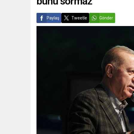
bunu sormaz’
Paylaş
Tweetle
Gönder