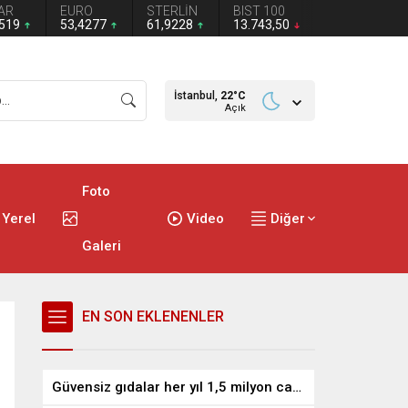
AR
EURO
STERLİN
BIST 100
1519
53,4277
61,9228
13.743,50
İstanbul,
22
°C
Açık
Foto
Yerel
Video
Diğer
Galeri
EN SON EKLENENLER
Güvensiz gıdalar her yıl 1,5 milyon can alıyor