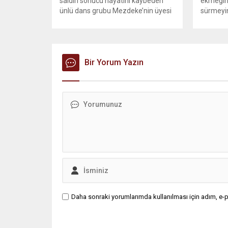
saldırı sonucu hayatını kaybeden
ekmeğin
ünlü dans grubu Mezdeke’nin üyesi
sürmeyin
Aynur Kanbur cinayeti, 10 yıl sonra
Genel Ba
aydınlatıldı. 4 bin saatlik güvenlik
Sözcüsü 
kamerası görüntüsünü ve bin 700
‘mutlak b
Akbil kaydını inceleyen Cinayet Büro
açıklama
ekipleri, cinayeti işlediğini itiraf eden
Bir Yorum Yazın
muhalef
maktulün akrabası Bülent G. ile
gündemsi
azmettirici olduğu öne sürülen 2...
önce anla
sorunun 
adresi ol
Daha sonraki yorumlarımda kullanılması için adım, e-p