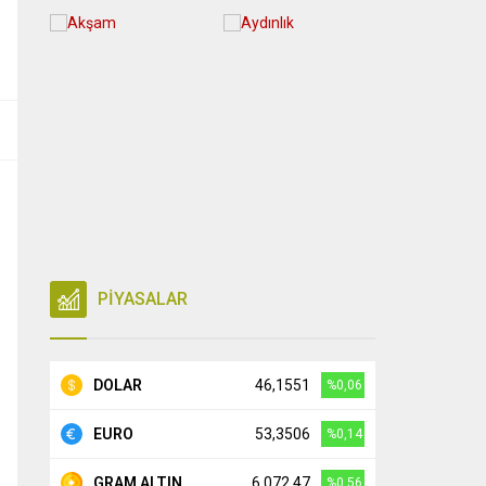
PİYASALAR
DOLAR
46,1551
%0,06
EURO
53,3506
%0,14
GRAM ALTIN
6.072,47
%0,56