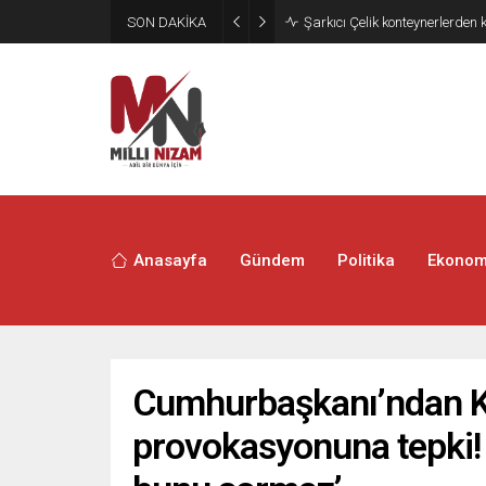
SON DAKİKA
İran 2 ülkeyi birden vurdu
Anasayfa
Gündem
Politika
Ekonom
Cumhurbaşkanı’ndan Kı
provokasyonuna tepki!