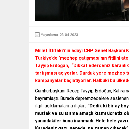
Yayınlama: 23.04.2023
Millet İttifakı’nın adayı CHP Genel Başkanı
Türkiye’de ‘mezhep çatışması’nın fitilini
Tayyip Erdoğan,
“Dikkat ederseniz karanlık
tartışması açıyorlar. Durduk yere mezhep ta
kampanyalar başlatıyorlar. Halbuki bu ülk
Cumhurbaşkanı Recep Tayyip Erdoğan, Kahraman
bayramlaştı. Burada depremzedelere seslenen 
ilgili açıklamalarına ilişkin,
“Dedik ki bir ay bo
mutfak ve su ısıtma amaçlı kısmı ücretiz o
yanındakiler buna inanmadı. Hele hele yavru
Karadeniz gazı, nerede, ne zaman çıkacak’