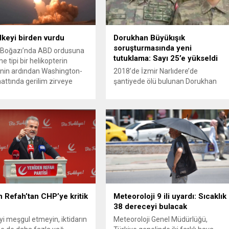
ülkeyi birden vurdu
Dorukhan Büyükışık
soruşturmasında yeni
Boğazı’nda ABD ordusuna
tutuklama: Sayı 25’e yükseldi
e tipi bir helikopterin
nin ardından Washington-
2018’de İzmir Narlıdere’de
attında gerilim zirveye
şantiyede ölü bulunan Dorukhan
ı. ABD’nin “meşru müdafaa”
Büyükışık dosyasına ilişkin
iyle İran’daki hava
soruşturmada tutuklamalar
sistemleri ve radarları
artmaya devam ediyor. Son olarak
a, İran Devrim Muhafızları
Olay Yeri İnceleme Büro Amiri
 ve Ürdün’deki Amerikan
Atakan Kaçar’ın da tutuklanmasıyla
lerini hedef alarak sert
dosyadaki tutuklu sayısı 25’e
verdi. Tahran, yeni bir ABD
yükseldi. İzmir’in Narlıdere ilçesinde
na anında yanıt verileceğini
2018 yılında şantiyede ölü bulunan
..
Dorukhan Büyükışık’a ilişkin yeniden
açılan soruşturmada tutuklamalar
genişliyor. Son olarak dönemin...
 Refah’tan CHP’ye kritik
Meteoroloji 9 ili uyardı: Sıcaklık
38 dereceyi bulacak
’yi meşgul etmeyin, iktidarın
Meteoroloji Genel Müdürlüğü,