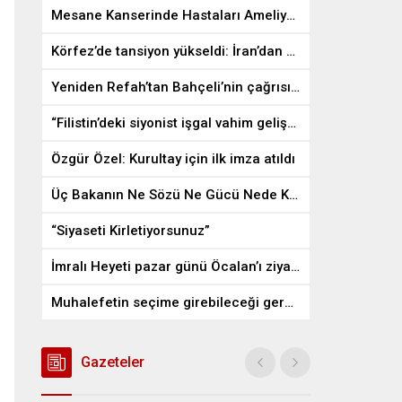
Mesane Kanserinde Hastaları Ameliyattan Kurtaran İlaç
Körfez’de tansiyon yükseldi: İran’dan ABD üslerine misilleme
Yeniden Refah’tan Bahçeli’nin çağrısına destek
“Filistin’deki siyonist işgal vahim gelişmelere gebe”
Özgür Özel: Kurultay için ilk imza atıldı
Üç Bakanın Ne Sözü Ne Gücü Nede Kudreti Yetmedi
“Siyaseti Kirletiyorsunuz”
İmralı Heyeti pazar günü Öcalan’ı ziyaret edecek
Muhalefetin seçime girebileceği gerçek bir alan kalmayabilir
Gazeteler