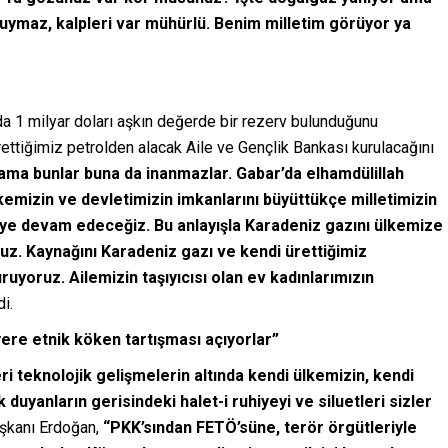
duymaz, kalpleri var mühürlü. Benim milletim görüyor ya
 1 milyar doları aşkın değerde bir rezerv bulunduğunu
rettiğimiz petrolden alacak Aile ve Gençlik Bankası kurulacağını
ama bunlar buna da inanmazlar. Gabar’da elhamdülillah
ülkemizin ve devletimizin imkanlarını büyüttükçe milletimizin
eye devam edeceğiz. Bu anlayışla Karadeniz gazını ülkemize
ruz. Kaynağını Karadeniz gazı ve kendi ürettiğimiz
uyoruz. Ailemizin taşıyıcısı olan ev kadınlarımızın
i.
yere etnik köken tartışması açıyorlar”
eri teknolojik gelişmelerin altında kendi ülkemizin, kendi
duyanların gerisindeki halet-i ruhiyeyi ve siluetleri sizler
aşkanı Erdoğan,
“PKK’sından FETÖ’süne, terör örgütleriyle