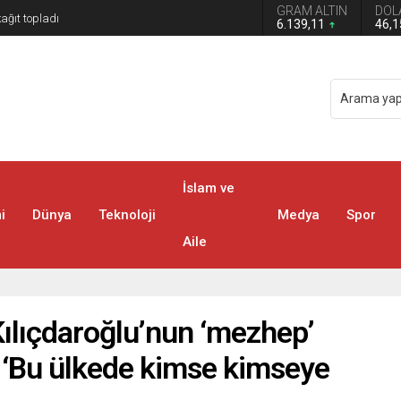
GRAM ALTIN
DOL
6.139,11
46,
İslam ve
i
Dünya
Teknoloji
Medya
Spor
Aile
lıçdaroğlu’nun ‘mezhep’
 ‘Bu ülkede kimse kimseye