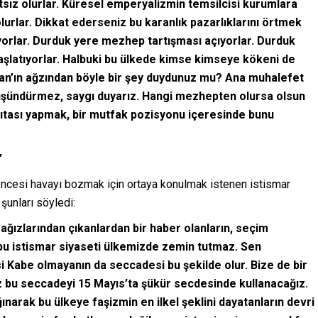
tsız olurlar. Küresel emperyalizmin temsilcisi kurumlara
lurlar. Dikkat ederseniz bu karanlık pazarlıklarını örtmek
yorlar. Durduk yere mezhep tartışması açıyorlar. Durduk
aşlatıyorlar. Halbuki bu ülkede kimse kimseye kökeni de
n’ın ağzından böyle bir şey duydunuz mu? Ana muhalefet
düşündürmez, saygı duyarız. Hangi mezhepten olursa olsun
sıtası yapmak, bir mutfak pozisyonu içeresinde bunu
”
cesi havayı bozmak için ortaya konulmak istenen istismar
şunları söyledi:
ağızlarından çıkanlardan bir haber olanların, seçim
 bu istismar siyaseti ülkemizde zemin tutmaz. Sen
si Kabe olmayanın da seccadesi bu şekilde olur. Bize de bir
biz bu seccadeyi 15 Mayıs’ta şükür secdesinde kullanacağız.
narak bu ülkeye faşizmin en ilkel şeklini dayatanların devri