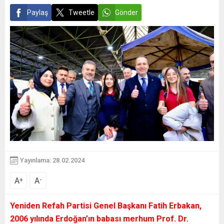
Paylaş
Tweetle
Gönder
Yayınlama: 28.02.2024
A
A
+
-
Yeniden Refah Partisi Genel Başkanı Fatih Erbakan,
2006 yılında Erdoğan’ın babası merhum Prof. Dr.