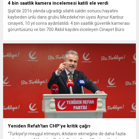
4 bin saatlik kamera incelemesi katili ele verdi
Şişli’de 2016 yılında uğradığı silahlı saldırı sonucu hayatını
kaybeden ünlü dans grubu Mezdeke’nin üyesi Aynur Kanbur
cinayeti, 10 yıl sonra aydınlatıldı. 4 bin saatlik güvenlik kamerası
görüntüsünü ve bin 700 Akbil kaydını inceleyen Cinayet Büro
ekipleri, cinayeti işlediğini itiraf eden maktulün akrabası Bülent
G. ile azmettirici olduğu öne sürülen 2...
Yeniden Refah’tan CHP’ye kritik çağrı
“Türkiye’yi meşgul etmeyin, iktidarın ekmeğine de daha fazla