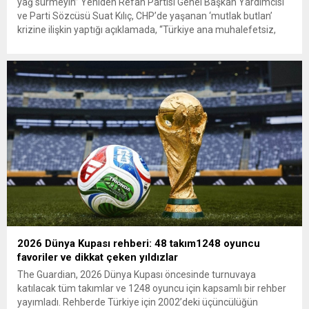
yağ sürmeyin” Yeniden Refah Partisi Genel Başkan Yardımcısı
ve Parti Sözcüsü Suat Kılıç, CHP’de yaşanan ‘mutlak butlan’
krizine ilişkin yaptığı açıklamada, “Türkiye ana muhalefetsiz,
ana muhalefet gündemsiz kalmamalıdır. Bir an önce anlaşın,
kurultay kararı alın, sorunun kaynağı değil, çözümün adresi
olun. Türkiye’yi...
2026 Dünya Kupası rehberi: 48 takım1248 oyuncu
favoriler ve dikkat çeken yıldızlar
The Guardian, 2026 Dünya Kupası öncesinde turnuvaya
katılacak tüm takımlar ve 1248 oyuncu için kapsamlı bir rehber
yayımladı. Rehberde Türkiye için 2002’deki üçüncülüğün