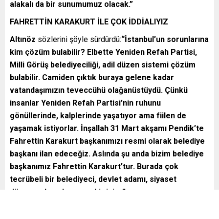
alakalı da bir sunumumuz olacak.”
FAHRETTİN KARAKURT İLE ÇOK İDDİALIYIZ
Altınöz
sözlerini şöyle sürdürdü:
“İstanbul’un sorunlarına
kim çözüm bulabilir? Elbette Yeniden Refah Partisi,
Milli Görüş belediyeciliği, adil düzen sistemi çözüm
bulabilir. Camiden çıktık buraya gelene kadar
vatandaşımızın teveccühü olağanüstüydü. Çünkü
insanlar Yeniden Refah Partisi’nin ruhunu
gönüllerinde, kalplerinde yaşatıyor ama fiilen de
yaşamak istiyorlar. İnşallah 31 Mart akşamı Pendik’te
Fahrettin Karakurt başkanımızı resmi olarak belediye
başkanı ilan edeceğiz. Aslında şu anda bizim belediye
başkanımız Fahrettin Karakurt’tur. Burada çok
tecrübeli bir belediyeci, devlet adamı, siyaset
dünyasında çok saygın bir isim.”
TEŞEKKÜRLER İSTANBUL DEYİP, BELEDİYE