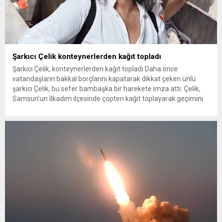
Şarkıcı Çelik konteynerlerden kağıt topladı
Şarkıcı Çelik, konteynerlerden kağıt topladı Daha önce
vatandaşların bakkal borçlarını kapatarak dikkat çeken ünlü
şarkıcı Çelik, bu sefer bambaşka bir harekete imza attı. Çelik,
Samsun’un İlkadım ilçesinde çöpten kağıt toplayarak geçimini
sağlayan Serpil Hanım’a destek oldu. Çelik, sokaklardaki
konteynerlerden kağıt topladı. Ünlü şarkıcı Çelik, Samsun’un
İlkadım ilçesinde çöpten kağıt toplayarak...