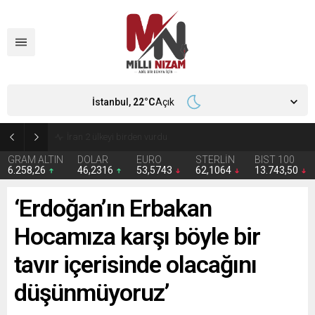
İstanbul,
22
°C
Açık
İran 2 ülkeyi birden vurdu
GRAM ALTIN
DOLAR
EURO
STERLİN
BIST 100
6.258,26
46,2316
53,5743
62,1064
13.743,50
‘Erdoğan’ın Erbakan
Hocamıza karşı böyle bir
tavır içerisinde olacağını
düşünmüyoruz’