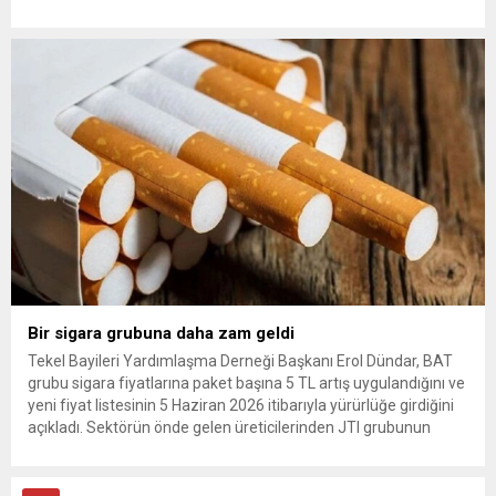
ardından 22 yıl sonra Dünya Kupası’na dönüş vurgusu
yapılırken, Vincenzo Montella’nın takımı “dünya sahnesinde etki
yaratmaya hazır” olarak değerlendirildi. A Milli Takım’ın yıldızı
Arda Güler gösterildi. The...
Bir sigara grubuna daha zam geldi
Tekel Bayileri Yardımlaşma Derneği Başkanı Erol Dündar, BAT
grubu sigara fiyatlarına paket başına 5 TL artış uygulandığını ve
yeni fiyat listesinin 5 Haziran 2026 itibarıyla yürürlüğe girdiğini
açıkladı. Sektörün önde gelen üreticilerinden JTI grubunun
gerçekleştirdiği fiyat ayarlamasının hemen ardından, British
American Tobacco (BAT) da zam kararı aldı. Tekel Bayileri
Yardımlaşma...