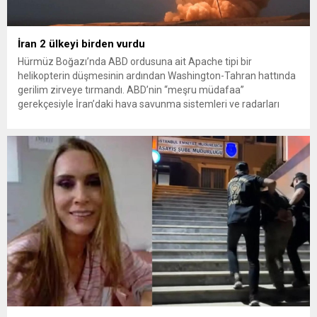
İran 2 ülkeyi birden vurdu
Hürmüz Boğazı’nda ABD ordusuna ait Apache tipi bir
helikopterin düşmesinin ardından Washington-Tahran hattında
gerilim zirveye tırmandı. ABD’nin “meşru müdafaa”
gerekçesiyle İran’daki hava savunma sistemleri ve radarları
vurmasına, İran Devrim Muhafızları Bahreyn ve Ürdün’deki
Amerikan askeri üslerini hedef alarak sert karşılık verdi. Tahran,
yeni bir ABD saldırısına anında yanıt verileceğini duyurdu....