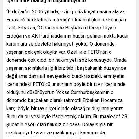
içerisinde olacağını düşünmüyoruz’
“Erdoğan’ın, 2006 yılında, evini polis kuşatmasına alarak
Erbakan’ı tutuklatmak istediği” iddiası ilişkin de konuşan
Fatih Erbakan, “O dönemde Başbakan Recep Tayyip
Erdoğan ve AK Parti iktidarının bugün gelinen nokta kadar
kurumlara ve devlete hakimiyeti yoktu. O dönemde
yaşanan pek çok olaylar var. Özellikle FETÖ’nün o
dönemde çok ciddi bir hakimiyeti söz konusuydu. Orada
yaşanan sıkıntılarla ilgili biz tabii başbakanlık düzeyinde
değil ama daha alt seviyedeki bürokrasideki, emniyetin
içerisindeki FETÖ’cü unsurların böyle bir tavır içerisinde
olduğunu düşünüyoruz. Yoksa Cumhurbaşkanının o
dönemde başbakan olarak rahmetli Erbakan Hocamıza
karşı böyle bir tavır içerisinde olacağını düşünmüyoruz.
Bunu da bu vesileyle ifade etmiş olalım. Bu maalesef 28
Şubat’ın eseri olan haksız bir dava. Dolayısıyla bir
mahkumiyet kararı ve mahkumiyet kararının da