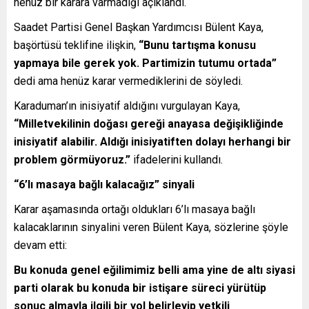
henüz bir karara varmadığı açıklandı.
Saadet Partisi Genel Başkan Yardımcısı Bülent Kaya,
başörtüsü teklifine ilişkin,
“Bunu tartışma konusu
yapmaya bile gerek yok. Partimizin tutumu ortada”
dedi ama henüz karar vermediklerini de söyledi.
Karaduman’ın inisiyatif aldığını vurgulayan Kaya,
“Milletvekilinin doğası gereği anayasa değişikliğinde
inisiyatif alabilir. Aldığı inisiyatiften dolayı herhangi bir
problem görmüyoruz.”
ifadelerini kullandı.
“6’lı masaya bağlı kalacağız” sinyali
Karar aşamasında ortağı oldukları 6’lı masaya bağlı
kalacaklarının sinyalini veren Bülent Kaya, sözlerine şöyle
devam etti:
Bu konuda genel eğilimimiz belli ama yine de altı siyasi
parti olarak bu konuda bir istişare süreci yürütüp
sonuç almayla ilgili bir yol belirleyip yetkili