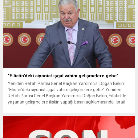
“Filistin’deki siyonist işgal vahim gelişmelere gebe”
Yeniden Refah Partisi Genel Başkan Yardımcısı Doğan Bekin:
“Filistin’deki siyonist işgal vahim gelişmelere gebe” Yeniden
Refah Partisi Genel Başkan Yardımcısı Doğan Bekin, Filistin’de
yaşanan gelişmelere ilişkin yaptığı basın açıklamasında, İsrail
Başbakanı Netanyahu’nun son açıklamalarının Gazze’deki
işgalin genişletilmesine yönelik planları ortaya koyduğunu
belirtti. Gazze’de işgalin genişletildiği iddiası Bekin,
Netanyahu’nun Kanal 12...