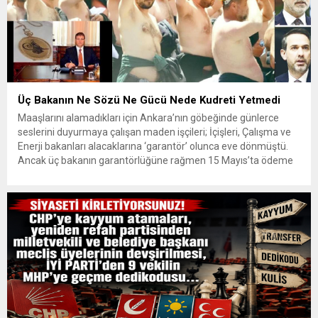
Üç Bakanın Ne Sözü Ne Gücü Nede Kudreti Yetmedi
Maaşlarını alamadıkları için Ankara’nın göbeğinde günlerce
seslerini duyurmaya çalışan maden işçileri; İçişleri, Çalışma ve
Enerji bakanları alacaklarına ‘garantör’ olunca eve dönmüştü.
Ancak üç bakanın garantörlüğüne rağmen 15 Mayıs’ta ödeme
sözü veren patron sözünü tutmadı. İşçiler haklarını almak için
yeniden eylem yapma kararı aldı. Yıldızlar SSS Holding
bünyesindeki Doruk Madencilik’te çalışan...