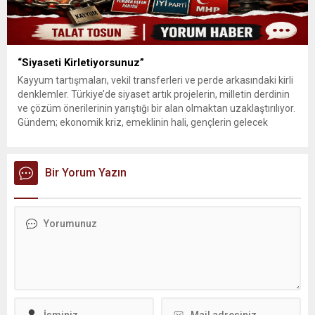
“Siyaseti Kirletiyorsunuz”
Kayyum tartışmaları, vekil transferleri ve perde arkasındaki kirli
denklemler. Türkiye’de siyaset artık projelerin, milletin derdinin
ve çözüm önerilerinin yarıştığı bir alan olmaktan uzaklaştırılıyor.
Gündem; ekonomik kriz, emeklinin hali, gençlerin gelecek
kaygısı ya da üretim politikaları yerine “kim hangi partiye
geçecek”, “kime kayyum atanacak”, “hangi belediye hangi
operasyonla anılacak” başlıklarına sıkıştırılıyor....
Bir Yorum Yazın