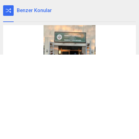
Benzer Konular
Gamze Özçelik’ten “Alesta” Paylaşımı
Gerçek Hayattaki Afrika Bağını Ekranlara Taşıyor Gamze
Özçelik, yeni dizisi “Alesta”nın setinden bir fotoğraf paylaştı.
Aksiyon ve gerilim dozu yüksek bir konuya sahip olan “Alesta”,
Afrika’daki bir ülkede yaşanan askeri darbenin ardından