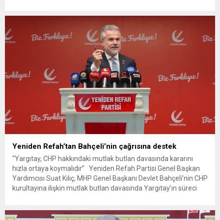
hava saldırısına misilleme yapan İran Devrim Muhafızları
Ordusu, Kuveyt ve Bahreyn’de Amerikan askerlerinin konuşlu
olduğu stratejik üsleri ve ABD 5. Filo Karargâhı’nu füze ve
kamikaze insansız hava...
Yeniden Refah’tan Bahçeli’nin çağrısına destek
“Yargıtay, CHP hakkındaki mutlak butlan davasında kararını
hızla ortaya koymalıdır” Yeniden Refah Partisi Genel Başkan
Yardımcısı Suat Kılıç, MHP Genel Başkanı Devlet Bahçeli’nin CHP
kurultayına ilişkin mutlak butlan davasında Yargıtay’ın süreci
hızlandırması yönündeki çağrısına destek vererek, “Yargıtay,
CHP hakkındaki mutlak butlan davasında kararını hızla ortaya
koymalıdır. Son nokta neyse...