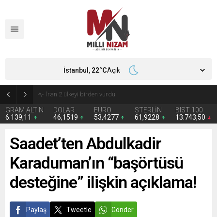
İstanbul,
22
°C
Açık
İran 2 ülkeyi birden vurdu
GRAM ALTIN
DOLAR
EURO
STERLİN
BIST 100
6.139,11
46,1519
53,4277
61,9228
13.743,50
Saadet’ten Abdulkadir
Karaduman’ın “başörtüsü
desteğine” ilişkin açıklama!
Paylaş
Tweetle
Gönder