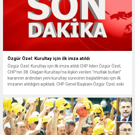
Özgür Özel: Kurultay için ilk imza atıldı
Özgür Özel: Kurultay için ilk imza atıldı CHP lideri Özgür Özel,
CHP’nin 38. Olağan Kurultayı’na ilişkin verilen “mutlak butlan”
kararının ardından yeni kurultay sürecinin başlatılması için ilk
imzanın atıldığını açıkladı. CHP Genel Başkanı Özgür Özel, eski
CHP Mersin Milletvekili Yusuf Fevzi Arıcı için TBMM’de
düzenlenen cenaze töreninin ardından yaptığı açıklamada,...