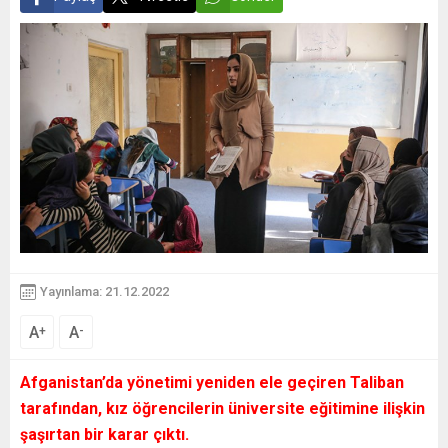
Yayınlama: 21.12.2022
A
A
+
-
Afganistan’da yönetimi yeniden ele geçiren Taliban
tarafından, kız öğrencilerin üniversite eğitimine ilişkin
şaşırtan bir karar çıktı.