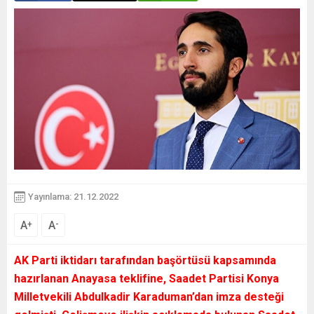
Yayınlama: 21.12.2022
A
A
+
-
AK Parti iktidarı tarafından başörtüsü kapsamında
hazırlanan Anayasa teklifine, Saadet Partisi Konya
Milletvekili Abdulkadir Karaduman’dan imza desteği