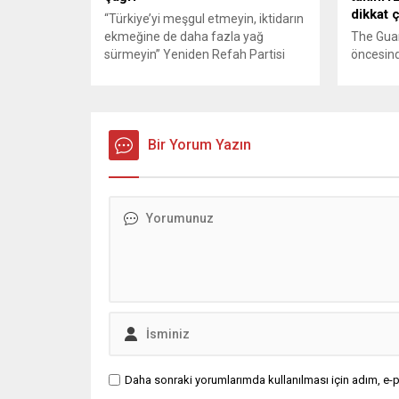
dikkat 
“Türkiye’yi meşgul etmeyin, iktidarın
ekmeğine de daha fazla yağ
The Gua
sürmeyin” Yeniden Refah Partisi
öncesind
Genel Başkan Yardımcısı ve Parti
takımlar
Sözcüsü Suat Kılıç, CHP’de yaşanan
kapsamlı
‘mutlak butlan’ krizine ilişkin yaptığı
Rehberde
açıklamada, “Türkiye ana
üçüncülü
muhalefetsiz, ana muhalefet
Bir Yorum Yazın
Dünya K
gündemsiz kalmamalıdır. Bir an
yapılırk
önce anlaşın, kurultay kararı alın,
takımı “
sorunun kaynağı değil, çözümün
yaratmay
adresi olun. Türkiye’yi...
değerlend
Arda Güle
Daha sonraki yorumlarımda kullanılması için adım, e-p