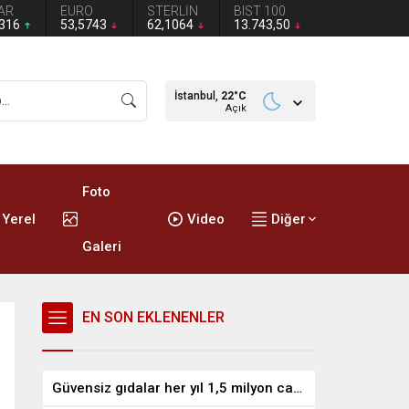
AR
EURO
STERLİN
BIST 100
2316
53,5743
62,1064
13.743,50
İstanbul,
22
°C
Açık
Foto
Yerel
Video
Diğer
Galeri
EN SON EKLENENLER
Güvensiz gıdalar her yıl 1,5 milyon can alıyor