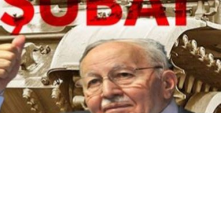
A
A
+
-