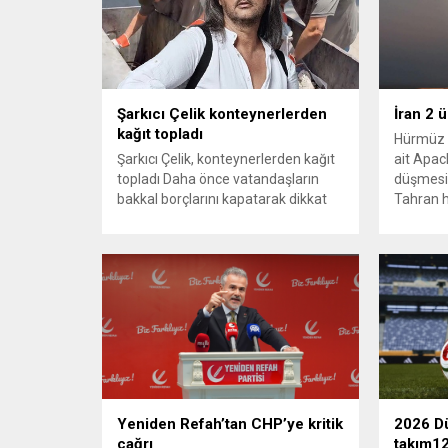
Şarkıcı Çelik konteynerlerden
İran 2 
kağıt topladı
Hürmüz 
Şarkıcı Çelik, konteynerlerden kağıt
ait Apach
topladı Daha önce vatandaşların
düşmesi
bakkal borçlarını kapatarak dikkat
Tahran h
çeken ünlü şarkıcı Çelik, bu sefer
tırmand
bambaşka bir harekete imza attı.
gerekçes
Çelik, Samsun’un İlkadım ilçesinde
savunma 
çöpten kağıt toplayarak geçimini
vurmasın
sağlayan Serpil Hanım’a destek
Bahreyn
oldu. Çelik, sokaklardaki
askeri üs
konteynerlerden kağıt topladı. Ünlü
karşılık 
şarkıcı Çelik, Samsun’un İlkadım
saldırısı
ilçesinde çöpten kağıt toplayarak...
duyurdu..
Yeniden Refah’tan CHP’ye kritik
2026 Dü
çağrı
takım12