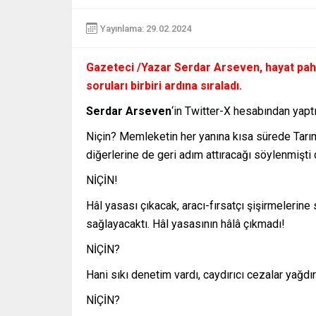
Yayınlama: 29.02.2024
Gazeteci /Yazar
Serdar Arseven
, hayat pah
soruları birbiri ardına sıraladı.
Serdar Arseven
‘in Twitter-X hesabından yapt
Niçin? Memleketin her yanına kısa sürede Tarım K
diğerlerine de geri adım attıracağı söylenmişti 
NİÇİN!
Hâl yasası çıkacak, aracı-fırsatçı şişirmelerin
sağlayacaktı. Hâl yasasının hâlâ çıkmadı!
NİÇİN?
Hani sıkı denetim vardı, caydırıcı cezalar yağdır
NİÇİN?