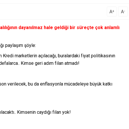
A
A
+
-
alılığının dayanılmaz hale geldiği bir süreçte çok anlamlı
ığı paylaşım şöyle:
redi marketlerin açılacağı, buralardaki fiyat politikasının
defalarca.. Kimse geri adım filan atmadı!
e son verilecek, bu da enflasyonla mücadeleye büyük katkı
ılacaktı.. Kimsenin caydığı filan yok!