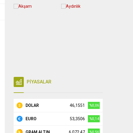
PİYASALAR
DOLAR
46,1551
%0,06
EURO
53,3506
%0,14
GRAM ALTIN
6.072,47
%0,56