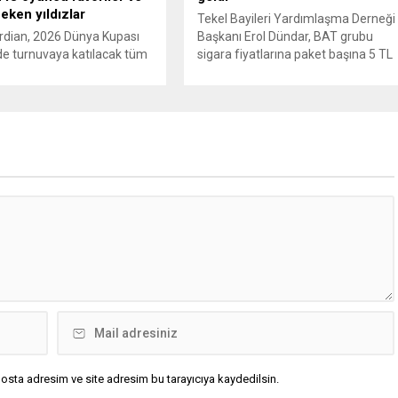
çeken yıldızlar
Tekel Bayileri Yardımlaşma Derneği
rdian, 2026 Dünya Kupası
Başkanı Erol Dündar, BAT grubu
e turnuvaya katılacak tüm
sigara fiyatlarına paket başına 5 TL
 ve 1248 oyuncu için
artış uygulandığını ve yeni fiyat
 bir rehber yayımladı.
listesinin 5 Haziran 2026 itibarıyla
 Türkiye için 2002’deki
yürürlüğe girdiğini açıkladı. Sektörü
ğün ardından 22 yıl sonra
önde gelen üreticilerinden JTI
upası’na dönüş vurgusu
grubunun gerçekleştirdiği fiyat
en, Vincenzo Montella’nın
ayarlamasının hemen ardından,
dünya sahnesinde etki
British American Tobacco (BAT) da
a hazır” olarak
zam kararı aldı. Tekel Bayileri
irildi. A Milli Takım’ın yıldızı
Yardımlaşma...
r gösterildi. The...
osta adresim ve site adresim bu tarayıcıya kaydedilsin.