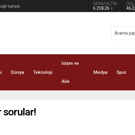
GRAM ALTIN
DOL
6.258,26
46,
İslam ve
i
Dünya
Teknoloji
Medya
Spor
Aile
 sorular!