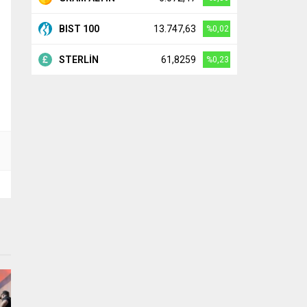
BIST 100
13.747,63
%0,02
STERLİN
61,8259
%0,23