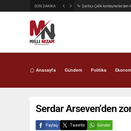
SON DAKİKA
İran 2 ülkeyi birden vurdu
Anasayfa
Gündem
Politika
Ekonom
Serdar Arseven’den zor
Paylaş
Tweetle
Gönder