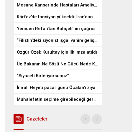
Mesane Kanserinde Hastaları Ameliyattan Kurtaran İlaç
Körfez’de tansiyon yükseldi: İran’dan ABD üslerine misilleme
Yeniden Refah’tan Bahçeli’nin çağrısına destek
“Filistin’deki siyonist işgal vahim gelişmelere gebe”
Özgür Özel: Kurultay için ilk imza atıldı
Üç Bakanın Ne Sözü Ne Gücü Nede Kudreti Yetmedi
“Siyaseti Kirletiyorsunuz”
İmralı Heyeti pazar günü Öcalan’ı ziyaret edecek
Muhalefetin seçime girebileceği gerçek bir alan kalmayabilir
Gazeteler