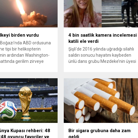
ülkeyi birden vurdu
4 bin saatlik kamera incelemesi
katili ele verdi
Boğazı’nda ABD ordusuna
e tipi bir helikopterin
Şişli’de 2016 yılında uğradığı silahlı
nin ardından Washington-
saldırı sonucu hayatını kaybeden
attında gerilim zirveye
ünlü dans grubu Mezdeke’nin üyesi
ı. ABD’nin “meşru müdafaa”
Aynur Kanbur cinayeti, 10 yıl sonra
iyle İran’daki hava
aydınlatıldı. 4 bin saatlik güvenlik
sistemleri ve radarları
kamerası görüntüsünü ve bin 700
a, İran Devrim Muhafızları
Akbil kaydını inceleyen Cinayet Büro
 ve Ürdün’deki Amerikan
ekipleri, cinayeti işlediğini itiraf eden
lerini hedef alarak sert
maktulün akrabası Bülent G. ile
verdi. Tahran, yeni bir ABD
azmettirici olduğu öne sürülen 2...
na anında yanıt verileceğini
..
nya Kupası rehberi: 48
Bir sigara grubuna daha zam
48 oyuncu favoriler ve
geldi