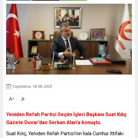
Yayınlama: 18.08.2023
A
A
+
-
Yeniden Refah Partisi Seçim İşleri Başkanı Suat Kılıç
Gazete Duvar’dan Serkan Alan’a konuştu.
Suat Kılıç, Yeniden Refah Partisi’nin hala Cumhur İttifakı