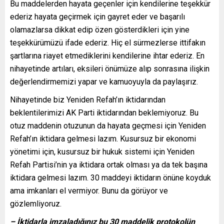
Bu maddelerden hayata geçenler için kendilerine teşekkür
ederiz hayata geçirmek için gayret eder ve başarılı
olamazlarsa dikkat edip özen gösterdikleri için yine
teşekkürümüzü ifade ederiz. Hiç el sürmezlerse ittifakın
şartlarına riayet etmediklerini kendilerine ihtar ederiz. En
nihayetinde artıları, eksileri önümüze alıp sonrasına ilişkin
değerlendirmemizi yapar ve kamuoyuyla da paylaşırız.
Nihayetinde biz Yeniden Refah’ın iktidarından
beklentilerimizi AK Parti iktidarından beklemiyoruz. Bu
otuz maddenin otuzunun da hayata geçmesi için Yeniden
Refah’ın iktidara gelmesi lazım. Kusursuz bir ekonomi
yönetimi için, kusursuz bir hukuk sistemi için Yeniden
Refah Partisi’nin ya iktidara ortak olması ya da tek başına
iktidara gelmesi lazım. 30 maddeyi iktidarın önüne koyduk
ama imkanları el vermiyor. Bunu da görüyor ve
gözlemliyoruz.
– İktidarla imzaladığınız bu 30 maddelik protokolün