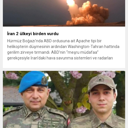
İran 2 ülkeyi birden vurdu
Hürmüz Boğazı’nda ABD ordusuna ait Apache tipi bir
helikopterin düşmesinin ardından Washington-Tahran hattında
gerilim zirveye tırmandı. ABD’nin “meşru müdafaa”
gerekçesiyle İran’daki hava savunma sistemleri ve radarları
vurmasına, İran Devrim Muhafızları Bahreyn ve Ürdün’deki
Amerikan askeri üslerini hedef alarak sert karşılık verdi. Tahran,
yeni bir ABD saldırısına anında yanıt verileceğini duyurdu....