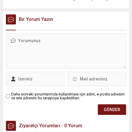
yağış geçişleri beklenirken; Ege ve Güneydoğu Anadolu
bölgelerindeki 9 ilde ise hava sıcaklıkları mevsim normallerinin
üzerine çıkarak yaz değerlerine ulaşacak. Ayrıca...
Bir Yorum Yazın
Daha sonraki yorumlarımda kullanılması için adım, e-posta adresim
ve site adresim bu tarayıcıya kaydedilsin.
Ziyaretçi Yorumları - 0 Yorum