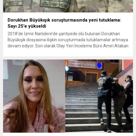
Dorukhan Büyükışık soruşturmasında yeni tutuklama:
Sayı 25’e yükseldi
2018’de İzmir Narlıdere’de şantiyede ölü bulunan Dorukhan
Büyükışık dosyasına ilişkin soruşturmada tutuklamalar artmaya
devam ediyor. Son olarak Olay Yeri İnceleme Büro Amiri Atakan
Kaçar’ın da tutuklanmasıyla dosyadaki tutuklu sayısı 25’e
yükseldi. İzmir’in Narlıdere ilçesinde 2018 yılında şantiyede ölü
bulunan Dorukhan Büyükışık’a ilişkin yeniden açılan
soruşturmada tutuklamalar genişliyor. Son olarak dönemin...