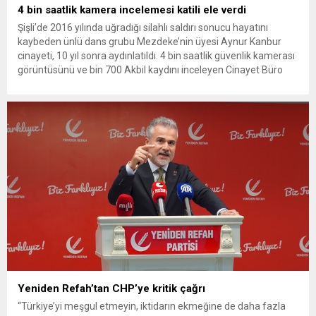
4 bin saatlik kamera incelemesi katili ele verdi
Şişli’de 2016 yılında uğradığı silahlı saldırı sonucu hayatını
kaybeden ünlü dans grubu Mezdeke’nin üyesi Aynur Kanbur
cinayeti, 10 yıl sonra aydınlatıldı. 4 bin saatlik güvenlik kamerası
görüntüsünü ve bin 700 Akbil kaydını inceleyen Cinayet Büro
ekipleri, cinayeti işlediğini itiraf eden maktulün akrabası Bülent
G. ile azmettirici olduğu öne sürülen 2...
Yeniden Refah’tan CHP’ye kritik çağrı
“Türkiye’yi meşgul etmeyin, iktidarın ekmeğine de daha fazla