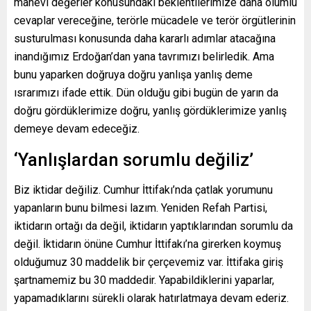
manevi değerler konusundaki beklentilerimize daha olumlu
cevaplar vereceğine, terörle mücadele ve terör örgütlerinin
susturulması konusunda daha kararlı adımlar atacağına
inandığımız Erdoğan’dan yana tavrımızı belirledik. Ama
bunu yaparken doğruya doğru yanlışa yanlış deme
ısrarımızı ifade ettik. Dün olduğu gibi bugün de yarın da
doğru gördüklerimize doğru, yanlış gördüklerimize yanlış
demeye devam edeceğiz.
‘Yanlışlardan sorumlu değiliz’
Biz iktidar değiliz. Cumhur İttifakı’nda çatlak yorumunu
yapanların bunu bilmesi lazım. Yeniden Refah Partisi,
iktidarın ortağı da değil, iktidarın yaptıklarından sorumlu da
değil. İktidarın önüne Cumhur İttifakı’na girerken koymuş
olduğumuz 30 maddelik bir çerçevemiz var. İttifaka giriş
şartnamemiz bu 30 maddedir. Yapabildiklerini yaparlar,
yapamadıklarını sürekli olarak hatırlatmaya devam ederiz.