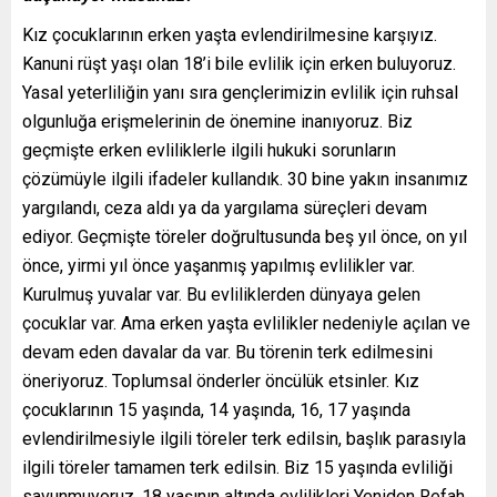
Kız çocuklarının erken yaşta evlendirilmesine karşıyız.
Kanuni rüşt yaşı olan 18’i bile evlilik için erken buluyoruz.
Yasal yeterliliğin yanı sıra gençlerimizin evlilik için ruhsal
olgunluğa erişmelerinin de önemine inanıyoruz. Biz
geçmişte erken evliliklerle ilgili hukuki sorunların
çözümüyle ilgili ifadeler kullandık. 30 bine yakın insanımız
yargılandı, ceza aldı ya da yargılama süreçleri devam
ediyor. Geçmişte töreler doğrultusunda beş yıl önce, on yıl
önce, yirmi yıl önce yaşanmış yapılmış evlilikler var.
Kurulmuş yuvalar var. Bu evliliklerden dünyaya gelen
çocuklar var. Ama erken yaşta evlilikler nedeniyle açılan ve
devam eden davalar da var. Bu törenin terk edilmesini
öneriyoruz. Toplumsal önderler öncülük etsinler. Kız
çocuklarının 15 yaşında, 14 yaşında, 16, 17 yaşında
evlendirilmesiyle ilgili töreler terk edilsin, başlık parasıyla
ilgili töreler tamamen terk edilsin. Biz 15 yaşında evliliği
savunmuyoruz. 18 yaşının altında evlilikleri Yeniden Refah