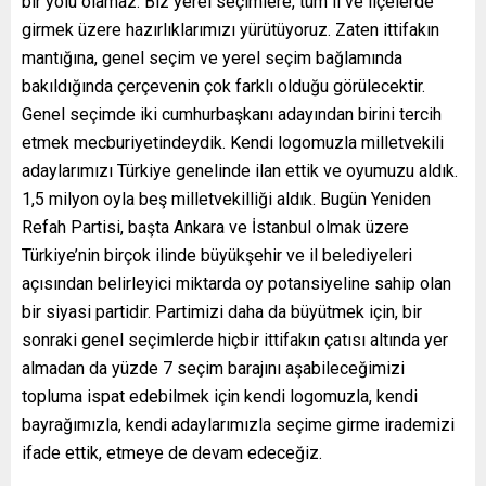
bir yolu olamaz. Biz yerel seçimlere, tüm il ve ilçelerde
girmek üzere hazırlıklarımızı yürütüyoruz. Zaten ittifakın
mantığına, genel seçim ve yerel seçim bağlamında
bakıldığında çerçevenin çok farklı olduğu görülecektir.
Genel seçimde iki cumhurbaşkanı adayından birini tercih
etmek mecburiyetindeydik. Kendi logomuzla milletvekili
adaylarımızı Türkiye genelinde ilan ettik ve oyumuzu aldık.
1,5 milyon oyla beş milletvekilliği aldık. Bugün Yeniden
Refah Partisi, başta Ankara ve İstanbul olmak üzere
Türkiye’nin birçok ilinde büyükşehir ve il belediyeleri
açısından belirleyici miktarda oy potansiyeline sahip olan
bir siyasi partidir. Partimizi daha da büyütmek için, bir
sonraki genel seçimlerde hiçbir ittifakın çatısı altında yer
almadan da yüzde 7 seçim barajını aşabileceğimizi
topluma ispat edebilmek için kendi logomuzla, kendi
bayrağımızla, kendi adaylarımızla seçime girme irademizi
ifade ettik, etmeye de devam edeceğiz.