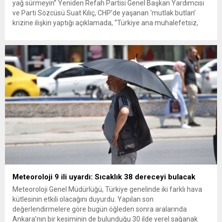
yağ sürmeyin” Yeniden Refah Partisi Genel Başkan Yardımcısı
ve Parti Sözcüsü Suat Kılıç, CHP’de yaşanan ‘mutlak butlan’
krizine ilişkin yaptığı açıklamada, “Türkiye ana muhalefetsiz,
ana muhalefet gündemsiz kalmamalıdır. Bir an önce anlaşın,
kurultay kararı alın, sorunun kaynağı değil, çözümün adresi
olun. Türkiye’yi...
Meteoroloji 9 ili uyardı: Sıcaklık 38 dereceyi bulacak
Meteoroloji Genel Müdürlüğü, Türkiye genelinde iki farklı hava
kütlesinin etkili olacağını duyurdu. Yapılan son
değerlendirmelere göre bugün öğleden sonra aralarında
Ankara’nın bir kesiminin de bulunduğu 30 ilde yerel sağanak