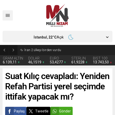
İstanbul,
22
°C
Açık
İran 2 ülkeyi birden vurdu
GRAM ALTIN
DOLAR
EURO
STERLİN
BIST 100
6.139,11
46,1519
53,4277
61,9228
13.743,50
Suat Kılıç cevapladı: Yeniden
Refah Partisi yerel seçimde
ittifak yapacak mı?
Paylaş
Tweetle
Gönder