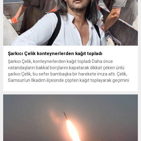
Şarkıcı Çelik konteynerlerden kağıt topladı
Şarkıcı Çelik, konteynerlerden kağıt topladı Daha önce
vatandaşların bakkal borçlarını kapatarak dikkat çeken ünlü
şarkıcı Çelik, bu sefer bambaşka bir harekete imza attı. Çelik,
Samsun’un İlkadım ilçesinde çöpten kağıt toplayarak geçimini
sağlayan Serpil Hanım’a destek oldu. Çelik, sokaklardaki
konteynerlerden kağıt topladı. Ünlü şarkıcı Çelik, Samsun’un
İlkadım ilçesinde çöpten kağıt toplayarak...