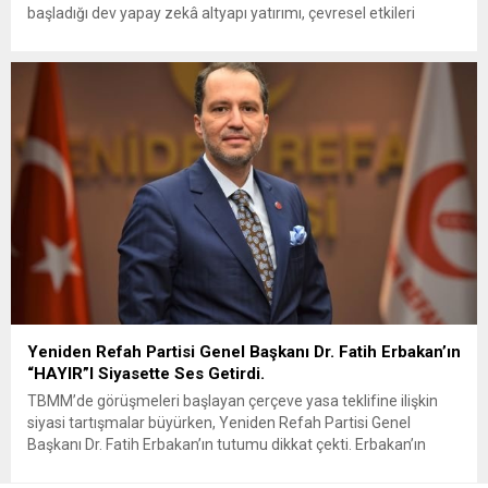
başladığı dev yapay zekâ altyapı yatırımı, çevresel etkileri
nedeniyle tartışmaların odağına yerleşti. Şirketin
Visakhapatnam’da kuracağı AI merkezi için planlanan yaklaşık
15 milyar dolarlık yatırım, Google’ın Hindistan’daki bugüne
kadarki en büyük yatırımı niteliğinde. Google, projeyi...
Yeniden Refah Partisi Genel Başkanı Dr. Fatih Erbakan’ın
“HAYIR”I Siyasette Ses Getirdi.
TBMM’de görüşmeleri başlayan çerçeve yasa teklifine ilişkin
siyasi tartışmalar büyürken, Yeniden Refah Partisi Genel
Başkanı Dr. Fatih Erbakan’ın tutumu dikkat çekti. Erbakan’ın
terör örgütü elebaşı Abdullah Öcalan’a “umut hakkı”