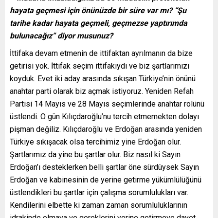
hayata geçmesi için önünüzde bir süre var mı? “Şu
tarihe kadar hayata geçmeli, geçmezse yaptırımda
bulunacağız” diyor musunuz?
İttifaka devam etmenin de ittifaktan ayrılmanın da bize
getirisi yok. İttifak seçim ittifakıydı ve biz şartlarımızı
koyduk. Evet iki aday arasında sıkışan Türkiye’nin önünü
anahtar parti olarak biz açmak istiyoruz. Yeniden Refah
Partisi 14 Mayıs ve 28 Mayıs seçimlerinde anahtar rolünü
üstlendi. O gün Kılıçdaroğlu’nu tercih etmemekten dolayı
pişman değiliz. Kılıçdaroğlu ve Erdoğan arasında yeniden
Türkiye sıkışacak olsa tercihimiz yine Erdoğan olur.
Şartlarımız da yine bu şartlar olur. Biz nasıl ki Sayın
Erdoğan’ı desteklerken belli şartlar öne sürdüysek Sayın
Erdoğan ve kabinesinin de yerine getirme yükümlülüğünü
üstlendikleri bu şartlar için çalışma sorumlulukları var.
Kendilerini elbette ki zaman zaman sorumluluklarının
idrakinde olmaya ve gereklerini yerine getirmeye davet