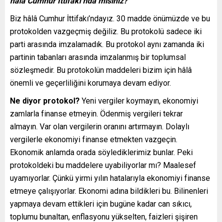
hâlâ Cumhur İttifakı’nda mısınız?
Biz hâlâ Cumhur İttifakı’ndayız. 30 madde önümüzde ve bu
protokolden vazgeçmiş değiliz. Bu protokolü sadece iki
parti arasında imzalamadık. Bu protokol aynı zamanda iki
partinin tabanları arasında imzalanmış bir toplumsal
sözleşmedir. Bu protokolün maddeleri bizim için hâlâ
önemli ve geçerliliğini korumaya devam ediyor.
Ne diyor protokol?
Yeni vergiler koymayın, ekonomiyi
zamlarla finanse etmeyin. Ödenmiş vergileri tekrar
almayın. Var olan vergilerin oranını artırmayın. Dolaylı
vergilerle ekonomiyi finanse etmekten vazgeçin.
Ekonomik anlamda orada söylediklerimiz bunlar. Peki
protokoldeki bu maddelere uyabiliyorlar mı? Maalesef
uyamıyorlar. Çünkü yirmi yılın hatalarıyla ekonomiyi finanse
etmeye çalışıyorlar. Ekonomi adına bildikleri bu. Bilinenleri
yapmaya devam ettikleri için bugüne kadar can sıkıcı,
toplumu bunaltan, enflasyonu yükselten, faizleri şişiren