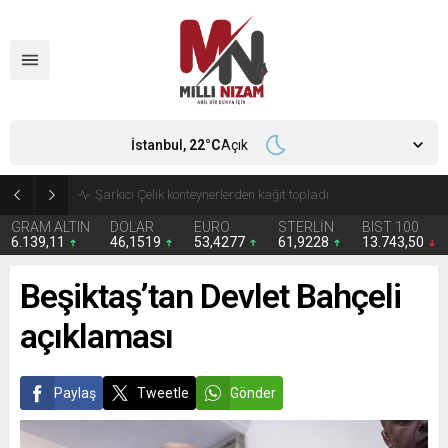
İstanbul,
22
°C
Açık
İran 2 ülkeyi birden vurdu
GRAM ALTIN
DOLAR
EURO
STERLİN
BIST 100
6.139,11
46,1519
53,4277
61,9228
13.743,50
Beşiktaş’tan Devlet Bahçeli
açıklaması
Paylaş
Tweetle
Gönder