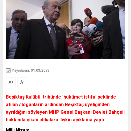
Yayınlama: 01.03.2023
A
A
+
-
Beşiktaş Kulübü, tribünde
‘hükümet istifa’
şeklinde
atılan sloganların ardından Beşiktaş üyeliğinden
ayrıldığını söyleyen MHP Genel Başkanı Devlet Bahçeli
hakkında çıkan iddialara ilişkin açıklama yaptı.
Milli Nizam