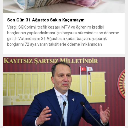
Son Gün 31 Ağustos Sakın Kaçırmayın
Vergi, SGK primi, trafik cezası, MTV ve öğrenim kredisi
borçlarının yapılandırılması için başvuru süresinde son döneme
girildi. Vatandaşlar 31 Ağustos’a kadar başvuru yaparak
borçlarını 72 aya varan taksitlerle ödeme imkânından
yararlanabilecek. Kamu alacaklarının yeniden
yapılandırılmasına olanak tanıyan düzenleme kapsamında
başvurular 31 Ağustos tarihinde sona eriyor. Hak sahiplerine 72
aya varan...