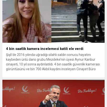
4 bin saatlik kamera incelemesi katili ele verdi
Şişli’de 2016 yılında uğradığı silahlı saldırı sonucu hayatını
kaybeden ünlü dans grubu Mezdeke’nin üyesi Aynur Kanbur
cinayeti, 10 yıl sonra aydınlatıldı. 4 bin saatlik güvenlik kamerası
görüntüsünü ve bin 700 Akbil kaydını inceleyen Cinayet Büro
ekipleri, cinayeti işlediğini itiraf eden maktulün akrabası Bülent
G. ile azmettirici olduğu öne sürülen 2...