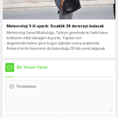
Meteoroloji 9 ili uyardı: Sıcaklık 38 dereceyi bulacak
Meteoroloji Genel Müdürlüğü, Türkiye genelinde iki farklı hava
kütlesinin etkili olacağını duyurdu. Yapılan son
değerlendirmelere göre bugün öğleden sonra aralarında
Ankara’nın bir kesiminin de bulunduğu 30 ilde yerel sağanak
yağış geçişleri beklenirken; Ege ve Güneydoğu Anadolu
bölgelerindeki 9 ilde ise hava sıcaklıkları mevsim normallerinin
üzerine çıkarak yaz değerlerine ulaşacak. Ayrıca...
Bir Yorum Yazın