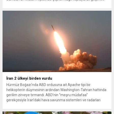
sağlayan Serpil Hanım’a destek oldu. Çelik, sokaklardaki
konteynerlerden kağıt topladı. Ünlü şarkıcı Çelik, Samsun’un
İlkadım ilçesinde çöpten kağıt toplayarak...
İran 2 ülkeyi birden vurdu
Hürmüz Boğazı’nda ABD ordusuna ait Apache tipi bir
helikopterin düşmesinin ardından Washington-Tahran hattında
gerilim zirveye tırmandı. ABD’nin “meşru müdafaa”
gerekçesiyle İran’daki hava savunma sistemleri ve radarları
vurmasına, İran Devrim Muhafızları Bahreyn ve Ürdün’deki
Amerikan askeri üslerini hedef alarak sert karşılık verdi. Tahran,