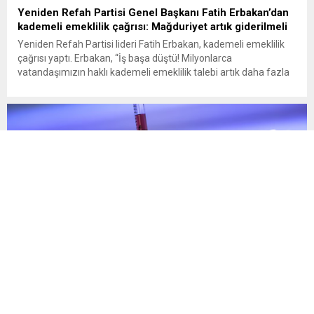
Yeniden Refah Partisi Genel Başkanı Fatih Erbakan’dan
kademeli emeklilik çağrısı: Mağduriyet artık giderilmeli
Yeniden Refah Partisi lideri Fatih Erbakan, kademeli emeklilik
çağrısı yaptı. Erbakan, “İş başa düştü! Milyonlarca
vatandaşımızın haklı kademeli emeklilik talebi artık daha fazla
ertelenmemelidir” dedi Yeniden Refah Partisi Genel Başkanı
Fatih Erbakan, milyonlarca vatandaşın kademeli emeklilik
talebinin daha fazla ertelenmemesi gerektiğini belirterek, “Bir
günlük fark nedeniyle oluşan 17 yıllık emeklilik...
İspanya’da erken teşhis başarısı
İspanya’da yapılan bir araştırma, Bask Bölgesi’nde