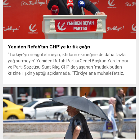
Yeniden Refah’tan CHP’ye kritik çağrı
“Türkiye’yi meşgul etmeyin, iktidarın ekmeğine de daha fazla
yağ sürmeyin” Yeniden Refah Partisi Genel Başkan Yardımcısı
ve Parti Sözcüsü Suat Kılıç, CHP’de yaşanan ‘mutlak butlan’
krizine ilişkin yaptığı açıklamada, “Türkiye ana muhalefetsiz,
ana muhalefet gündemsiz kalmamalıdır. Bir an önce anlaşın,
kurultay kararı alın, sorunun kaynağı değil, çözümün adresi
olun. Türkiye’yi...