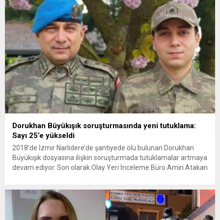
yeni bir ABD saldırısına anında yanıt verileceğini duyurdu....
Dorukhan Büyükışık soruşturmasında yeni tutuklama:
Sayı 25’e yükseldi
2018’de İzmir Narlıdere’de şantiyede ölü bulunan Dorukhan
Büyükışık dosyasına ilişkin soruşturmada tutuklamalar artmaya
devam ediyor. Son olarak Olay Yeri İnceleme Büro Amiri Atakan
Kaçar’ın da tutuklanmasıyla dosyadaki tutuklu sayısı 25’e
yükseldi. İzmir’in Narlıdere ilçesinde 2018 yılında şantiyede ölü
bulunan Dorukhan Büyükışık’a ilişkin yeniden açılan
soruşturmada tutuklamalar genişliyor. Son olarak dönemin...