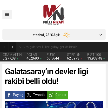
İstanbul,
23
°C
Açık
24 Yıllık Hasret Acı Başladı: Türkiye Avustralya’ya 2-0 Mağlup Oldu
GRAM ALTIN
DOLAR
EURO
STERLİN
BIST 100
6.277,08
46,2690
53,5644
62,0973
13.938,48
Galatasaray’ın devler ligi
rakibi belli oldu!
Paylaş
Tweetle
Gönder