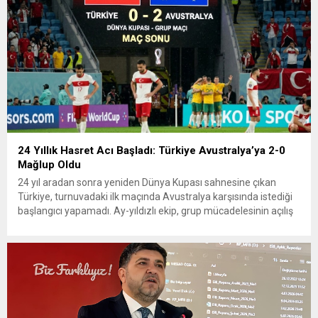
24 Yıllık Hasret Acı Başladı: Türkiye Avustralya’ya 2-0
Mağlup Oldu
24 yıl aradan sonra yeniden Dünya Kupası sahnesine çıkan
Türkiye, turnuvadaki ilk maçında Avustralya karşısında istediği
başlangıcı yapamadı. Ay-yıldızlı ekip, grup mücadelesinin açılış
karşılaşmasında rakibine 2-0 mağlup olarak Dünya Kupası
serüvenine puansız başladı. Karşılaşmanın ilk dakikalarından
itibaren iki takım da kontrollü bir oyun sergilerken, Avustralya
özellikle hızlı hücumlarla etkili olmaya...