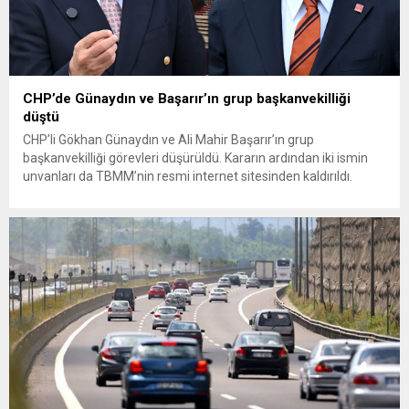
CHP’de Günaydın ve Başarır’ın grup başkanvekilliği
düştü
CHP’li Gökhan Günaydın ve Ali Mahir Başarır’ın grup
başkanvekilliği görevleri düşürüldü. Kararın ardından iki ismin
unvanları da TBMM’nin resmi internet sitesinden kaldırıldı.
Günaydın, ilk açıklamasında “Olmayan MYK’nın verdiği
hukuksuz bir karardır” dedi. CHP’den tedbirli olarak kesin
çıkarma cezası uygulanmak üzere Yüksek Disiplin Kurulu’na
(YDK) sevk edilen ve partideki tüm görevlerinden...