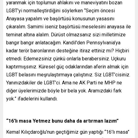
yaranmak için toplumun ahlakını ve maneviyatını bozan
LGBT’yi normalleştirdiğini söylerken “Seçim öncesi
Anayasa yapalım ve başörtüsü konusunun yasasını
çıkaralım. Samimi iseniz başörtüsü meselesini anayasa ile
teminat altına alalım. Dürüst olmazsanız sizi milletimize
bangır bangır anlatacağım. Kandil’den Pennsylvania’ya
kadar terör baronlarının desteğine itiraz ettiniz mi? Hiçbiri
etmedi. Edemezsiniz çünkü onlarla berabersiniz. Uçkuru
kaptırmışsınız. Küresel güç odaklarından aferin almak için
LGBT belasını meşrulaştırmaya çalıştınız. Siz LGBT’cisiniz.
Yanınızdakiler de LGBT’ci. Ama ne AK Parti ne MHP ne
diğer üyelerimizde böyle bir bela yok. Aramızdaki fark
yok.” ifadelerini kullandı.
“16’lı masa Yetmez bunu daha da artırman lazım”
Kemal Kılıçdaroğlu’nun geçtiğimiz gün yaptığı “16’lı masa”