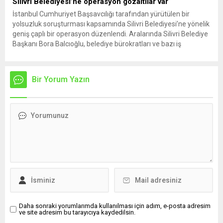
Silivri Belediyesi’ne operasyon gözaltılar var
İstanbul Cumhuriyet Başsavcılığı tarafından yürütülen bir
yolsuzluk soruşturması kapsamında Silivri Belediyesi’ne yönelik
geniş çaplı bir operasyon düzenlendi. Aralarında Silivri Belediye
Başkanı Bora Balcıoğlu, belediye bürokratları ve bazı iş
insanlarının da bulunduğu çok sayıda kişi hakkında gözaltı kararı
uygulandı. Emniyet güçlerinin belediye binasındaki teknik
inceleme ve arama çalışmaları devam ediyor. İstanbul’da...
Bir Yorum Yazın
Daha sonraki yorumlarımda kullanılması için adım, e-posta adresim
ve site adresim bu tarayıcıya kaydedilsin.