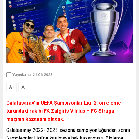
Yayınlama: 21.06.2023
A
A
+
-
Galatasaray’ın UEFA Şampiyonlar Ligi 2. ön eleme
turundaki rakibi FK Zalgiris Vilnius – FC Struga
maçının kazananı olacak.
Galatasaray 2022- 2023 sezonu şampiyonluğundan sonra
Şampiyonlar Ligi’ne katılmaya hak kazanmıştı. Binlerce