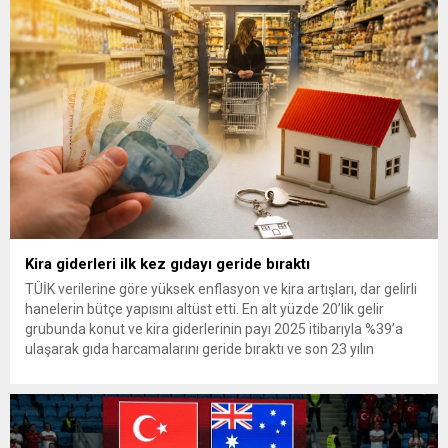
Kira giderleri ilk kez gıdayı geride bıraktı
TÜİK verilerine göre yüksek enflasyon ve kira artışları, dar gelirli
hanelerin bütçe yapısını altüst etti. En alt yüzde 20’lik gelir
grubunda konut ve kira giderlerinin payı 2025 itibarıyla %39’a
ulaşarak gıda harcamalarını geride bıraktı ve son 23 yılın
zirvesine çıktı. Türkiye’de yaşanan yüksek enflasyon ve hız
kazanan kira artışları, düşük...