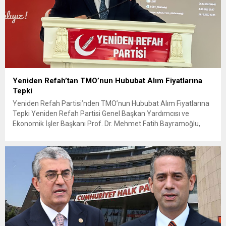
Yeniden Refah’tan TMO’nun Hububat Alım Fiyatlarına
Tepki
Yeniden Refah Partisi’nden TMO’nun Hububat Alım Fiyatlarına
Tepki Yeniden Refah Partisi Genel Başkan Yardımcısı ve
Ekonomik İşler Başkanı Prof. Dr. Mehmet Fatih Bayramoğlu,
Toprak Mahsulleri Ofisi’nin (TMO) açıkladığı hububat alım
fiyatlarına ilişkin yazılı bir açıklama yaptı. Bayramoğlu, açıklanan
fiyatların çiftçinin artan maliyetlerini karşılamaktan uzak
olduğunu savunarak fiyatların yeniden değerlendirilmesi
çağrısında...