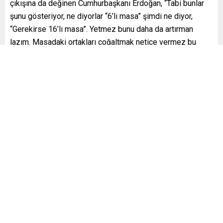
çıkışına da değinen Cumhurbaşkanı Erdoğan, “Tabi bunlar
şunu gösteriyor, ne diyorlar “6’lı masa” şimdi ne diyor,
“Gerekirse 16’lı masa”. Yetmez bunu daha da artırman
lazım. Masadaki ortakları çoğaltmak netice vermez bu
millet eser ister hizmet ister. Yalanla dolanla bir yere
varılmaz.
Nasıl istiklal harbimizde milyonlar milletimizle kenetlendi
ise aynı kader ortaklığı 28 Mayıs seçimlerinde de
sergilendi. Kardeşlerimiz ellerini semaya bizler için
kaldırdı. Dostlarımız aynı sevinçle kutladı. Zorlu seçim
sürecini geride bıraktık. En kritik seçimlerden birini
yaşadık. Milletimizin maziden atiye uzanan kutlu
yolculuğunda neye tekabül ettiği zamanla anlaşılacak.”
dedi.
Cumhurbaşkanı Recep Tayyip Erdoğan
Gündem
kemal kılıçdaroğlu
,
,
Politika
,