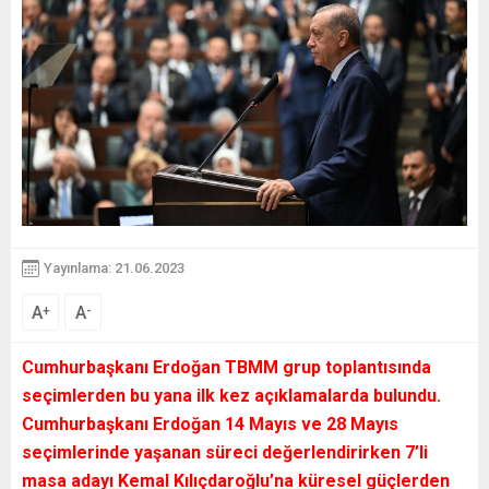
Yayınlama: 21.06.2023
A
A
+
-
Cumhurbaşkanı Erdoğan TBMM grup toplantısında
seçimlerden bu yana ilk kez açıklamalarda bulundu.
Cumhurbaşkanı Erdoğan 14 Mayıs ve 28 Mayıs
seçimlerinde yaşanan süreci değerlendirirken 7’li
masa adayı Kemal Kılıçdaroğlu’na küresel güçlerden