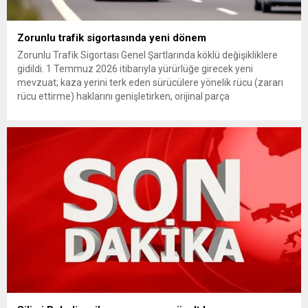
Zorunlu trafik sigortasında yeni dönem
Zorunlu Trafik Sigortası Genel Şartlarında köklü değişikliklere
gidildi. 1 Temmuz 2026 itibarıyla yürürlüğe girecek yeni
mevzuat; kaza yerini terk eden sürücülere yönelik rücu (zararı
rücu ettirme) haklarını genişletirken, orijinal parça
kullanımındaki yaş sınırını kaldırıyor ve değer kaybı
ödemelerinde hak sahibinin başvuru şartını otomatik hale
getiriyor. Hazine Müsteşarlığına bağlı ilgili kurumlarca...