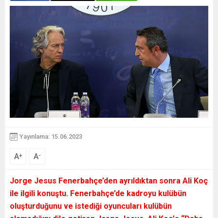
Yayınlama: 15.06.2023
A
A
+
-
Jorge Jesus Fenerbahçe’den ayrıldıktan sonra Ali Koç
ile ilgili konuştu. Fenerbahçe’de kadroyu kulübün
oluşturduğunu ve istediği oyuncuları kulübün