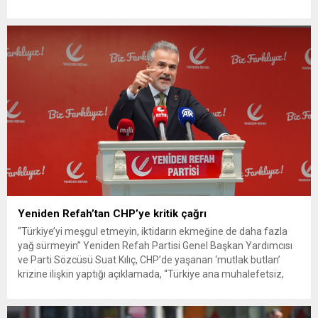
ekipleri, cinayeti işlediğini itiraf eden maktulün akrabası Bülent
G. ile azmettirici olduğu öne sürülen 2...
Yeniden Refah’tan CHP’ye kritik çağrı
“Türkiye’yi meşgul etmeyin, iktidarın ekmeğine de daha fazla
yağ sürmeyin” Yeniden Refah Partisi Genel Başkan Yardımcısı
ve Parti Sözcüsü Suat Kılıç, CHP’de yaşanan ‘mutlak butlan’
krizine ilişkin yaptığı açıklamada, “Türkiye ana muhalefetsiz,
ana muhalefet gündemsiz kalmamalıdır. Bir an önce anlaşın,
kurultay kararı alın, sorunun kaynağı değil, çözümün adresi
olun. Türkiye’yi...