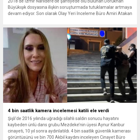
2018’de İzmir Narlıdere’de şantiyede ölü bulunan Dorukhan
Büyükışık dosyasına ilişkin soruşturmada tutuklamalar artmaya
devam ediyor. Son olarak Olay Yeri İnceleme Büro Amiri Atakan
Kaçar’ın da tutuklanmasıyla dosyadaki tutuklu sayısı 25’e
yükseldi. İzmir’in Narlıdere ilçesinde 2018 yılında şantiyede ölü
bulunan Dorukhan Büyükışık’a ilişkin yeniden açılan
soruşturmada tutuklamalar genişliyor. Son olarak dönemin...
4 bin saatlik kamera incelemesi katili ele verdi
Şişli’de 2016 yılında uğradığı silahlı saldırı sonucu hayatını
kaybeden ünlü dans grubu Mezdeke’nin üyesi Aynur Kanbur
cinayeti, 10 yıl sonra aydınlatıldı. 4 bin saatlik güvenlik kamerası
görüntüsünü ve bin 700 Akbil kaydını inceleyen Cinayet Büro