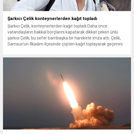
Şarkıcı Çelik konteynerlerden kağıt topladı
Şarkıcı Çelik, konteynerlerden kağıt topladı Daha önce
vatandaşların bakkal borçlarını kapatarak dikkat çeken ünlü
şarkıcı Çelik, bu sefer bambaşka bir harekete imza attı. Çelik,
Samsun’un İlkadım ilçesinde çöpten kağıt toplayarak geçimini
sağlayan Serpil Hanım’a destek oldu. Çelik, sokaklardaki
konteynerlerden kağıt topladı. Ünlü şarkıcı Çelik, Samsun’un
İlkadım ilçesinde çöpten kağıt toplayarak...