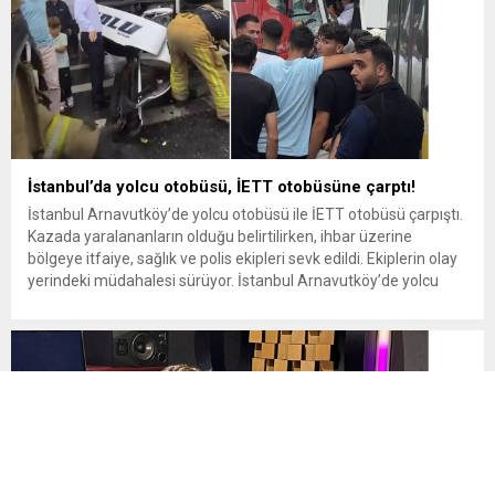
İstanbul’da yolcu otobüsü, İETT otobüsüne çarptı!
İstanbul Arnavutköy’de yolcu otobüsü ile İETT otobüsü çarpıştı.
Kazada yaralananların olduğu belirtilirken, ihbar üzerine
bölgeye itfaiye, sağlık ve polis ekipleri sevk edildi. Ekiplerin olay
yerindeki müdahalesi sürüyor. İstanbul Arnavutköy’de yolcu
otobüsü ile İETT otobüsü çarpıştı. Kazada yaralananların
olduğu belirtilirken, ihbar üzerine bölgeye itfaiye, sağlık ve polis
ekipleri sevk edildi. Ekiplerin...