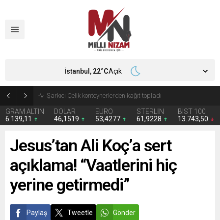
İstanbul,
22
°C
Açık
İran 2 ülkeyi birden vurdu
GRAM ALTIN
DOLAR
EURO
STERLİN
BIST 100
6.139,11
46,1519
53,4277
61,9228
13.743,50
Jesus’tan Ali Koç’a sert
açıklama! “Vaatlerini hiç
yerine getirmedi”
Paylaş
Tweetle
Gönder