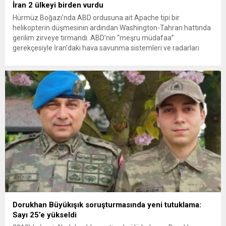
İran 2 ülkeyi birden vurdu
Hürmüz Boğazı’nda ABD ordusuna ait Apache tipi bir
helikopterin düşmesinin ardından Washington-Tahran hattında
gerilim zirveye tırmandı. ABD’nin “meşru müdafaa”
gerekçesiyle İran’daki hava savunma sistemleri ve radarları
vurmasına, İran Devrim Muhafızları Bahreyn ve Ürdün’deki
Amerikan askeri üslerini hedef alarak sert karşılık verdi. Tahran,
yeni bir ABD saldırısına anında yanıt verileceğini duyurdu....
Dorukhan Büyükışık soruşturmasında yeni tutuklama:
Sayı 25’e yükseldi