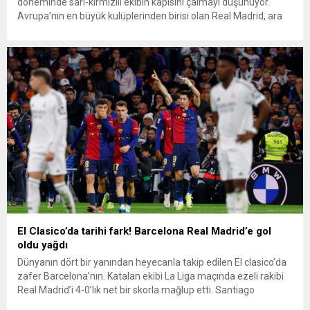
döneminde sarı-kırmızılı ekibin kapısını çalmayı düşünüyor.
Avrupa’nın en büyük kulüplerinden birisi olan Real Madrid, ara
transfer döneminde kadrosuna güçlü isimleri katmak istiyor.
Madrid ekibinde Brezilyalı stoper yıldız Militao’nun sakatlanması
sebebiyle gözünü stoper transferine diken eflatun-beyazlılar,...
El Clasico’da tarihi fark! Barcelona Real Madrid’e gol
oldu yağdı
Dünyanın dört bir yanından heyecanla takip edilen El clasico’da
zafer Barcelona’nın. Katalan ekibi La Liga maçında ezeli rakibi
Real Madrid’i 4-0’lık net bir skorla mağlup etti. Santiago
Bernabeu Stadı’nda 80 bin taraftarının önünde oynanan El