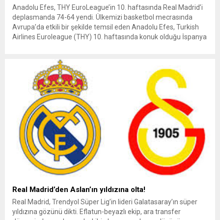
Anadolu Efes, THY EuroLeague’in 10. haftasında Real Madrid’i
deplasmanda 74-64 yendi. Ülkemizi basketbol mecrasında
Avrupa’da etkili bir şekilde temsil eden Anadolu Efes, Turkish
Airlines Euroleague (THY) 10. haftasında konuk olduğu İspanya
ekibi Real Madrid’i 74-64 mağlup etti. Bu sonuçla birlikte
acivert-beyazlılar, 5’i deplasmanda olmak üzere 6. galibiyetini
elde ederken, Real...
Real Madrid’den Aslan’ın yıldızına olta!
Real Madrid, Trendyol Süper Lig’in lideri Galatasaray’ın süper
yıldızına gözünü dikti. Eflatun-beyazlı ekip, ara transfer