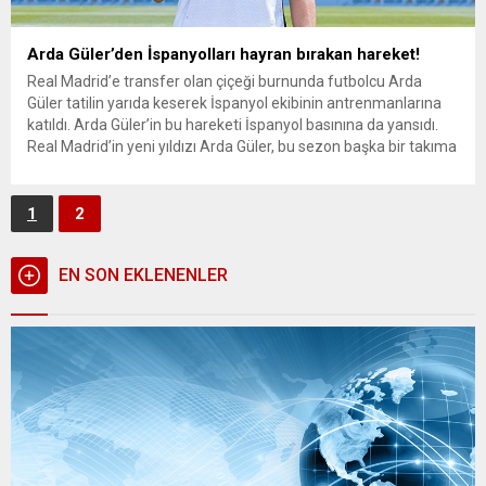
Arda Güler’den İspanyolları hayran bırakan hareket!
Real Madrid’e transfer olan çiçeği burnunda futbolcu Arda
Güler tatilin yarıda keserek İspanyol ekibinin antrenmanlarına
katıldı. Arda Güler’in bu hareketi İspanyol basınına da yansıdı.
Real Madrid’in yeni yıldızı Arda Güler, bu sezon başka bir takıma
kiralık gitmemeye kararlı ve bu niyetini göstermek için tatilini
yarıda bıraktı. Tesislere ilk o...
1
2
EN SON EKLENENLER