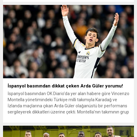
Clasico’nun ilk yarısı golsüz sona erdi. Barcelona’nın defansını
çok önde kurmasından hızlı oyuncularıyla rakip kale...
İspanyol basınından dikkat çeken Arda Güler yorumu!
İspanyol basınından OK Diario’da yer alan habere göre Vincenzo
Montella yönetimindeki Türkiye milli takımıyla Karadağ ve
İzlanda maçlarına çıkan Arda Güler olağanüstü bir performans
sergileyerek dikkatleri üzerine çekti. Montella’nın takımının grup
aşamasında kazandığı iki galibiyete bir gol ve iki harika
performansla katkıda bulundu. Güler’in sezon başında istediği
kadar dakika geçiremediği...