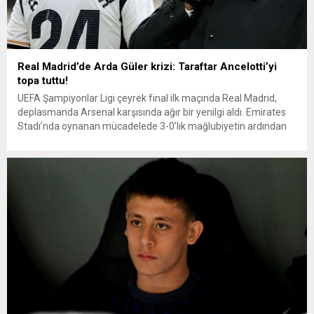
Real Madrid’de Arda Güler krizi: Taraftar Ancelotti’yi
topa tuttu!
UEFA Şampiyonlar Ligi çeyrek final ilk maçında Real Madrid,
deplasmanda Arsenal karşısında ağır bir yenilgi aldı. Emirates
Stadı’nda oynanan mücadelede 3-0’lık mağlubiyetin ardından
teknik direktör Carlo Ancelotti, özellikle Arda Güler’e süre
vermemesi nedeniyle taraftarların hedefi haline geldi.
Karşılaşmanın ilk yarısı golsüz geçerken, Arsenal ikinci yarıda
vites artırdı. 58. dakikada Declan...