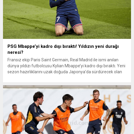
PSG Mbappe’yi kadro dışı bıraktı! Yıldızın yeni durağı
neresi?
Fransız ekip Paris Saint Germain, Real Madrid ile ismi anılan
dünya yıldızı futbolcusu Kylian Mbappe’yi kadro dışı bıraktı. Yeni
sezon hazırlıklarını uzak doğuda Japonya’da sürdürecek olan
PSG’nin 29 kişilik kamp kadrosu açıklandı. Yeni teknik direktör
Luis Enrique yönetiminde 29 kişilik kamp kadrosunda Kylian
Mbappe yer almadı. Real Madrid ile...