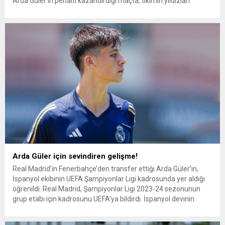
Arda Güler’in penaltı kazandırdığı maçta, tıkımın yıldızları
Vinicius ve Bellingham oldu. LaLiga 24. hafta mücadelesinde
Girona’yı ağırlayan Real Madrid, şampiyonluk yarışındaki rakibini
4-0 yenerek zirvedeki yerini perçinledi. Milli...
Arda Güler için sevindiren gelişme!
Real Madrid’in Fenerbahçe’den transfer ettiği Arda Güler’in,
İspanyol ekibinin UEFA Şampiyonlar Ligi kadrosunda yer aldığı
öğrenildi. Real Madrid, Şampiyonlar Ligi 2023-24 sezonunun
grup etabı için kadrosunu UEFA’ya bildirdi. İspanyol devinin
UEFA’ya bildirdiği 24 kişilik kadroda yaz transfer döneminde
Fenerbahçe’den transfer edilen ve sakatlığı sebebiyle yeni