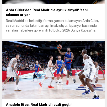
Arda Güler’den Real Madrid’e ayrılık sinyali! Yeni
takımını arıyor
Real Madrid’de beklediği forma şansını bulamayan Arda Güler,
sezon sonunda takımdan ayrılmak istiyor. İspanyol basınında
yer alan haberlere göre, milli futbolcu 2026 Dünya Kupası’na
hazır girmek için daha fazla oynayabileceği bir takıma gitmeye
sıcak bakıyor. Arda Güler, sezon sonunda kiralık olarak Real
Madrid’den ayrılmayı planlıyor. Genç yıldız, daha fazla süre...
Anadolu Efes, Real Madrid’i ezdi geçti!