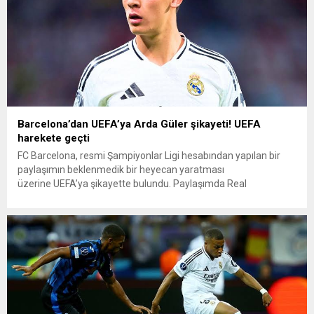
Barcelona’dan UEFA’ya Arda Güler şikayeti! UEFA
harekete geçti
FC Barcelona, resmi Şampiyonlar Ligi hesabından yapılan bir
paylaşımın beklenmedik bir heyecan yaratması
üzerine UEFA’ya şikayette bulundu. Paylaşımda Real
Madrid’li Arda Güler’in bir fotoğrafı ve “Şampiyonlar Ligi’nin en
iyi genç oyuncusu” şeklinde bir mesaj yer alıyordu.
Barcelona’nın hoşuna gitmedi Bu yorum, Lamine Yamal’ın en iyi
genç yetenek olduğuna inanan Barcelona Başkanı Joan
Laporta’nın hoşuna gitmedi. Henüz 16 yaşında...