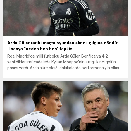
Arda Güler tarihi maçta oyundan alındı, çılgına döndü:
Hocaya “neden hep ben” tepkisi
Real Madrid’de milli futbolcu Arda Güler, Benfica’ya 4-2
yenildikleri mücadelede Kylian Mbappe’nin attığı ikinci golün
pasını verdi. Arda süre aldığı dakikalarda performansıyla alkış
aldı. Ancak Benfica, kaleci Anatoliy Trubin’in 90+8. dakikada
attığı golün ardından averajla ilk 24’e girmeyi başardı. Real
Madrid ise ilk 8 dışında kaldı. Arda Güler isyan etti...