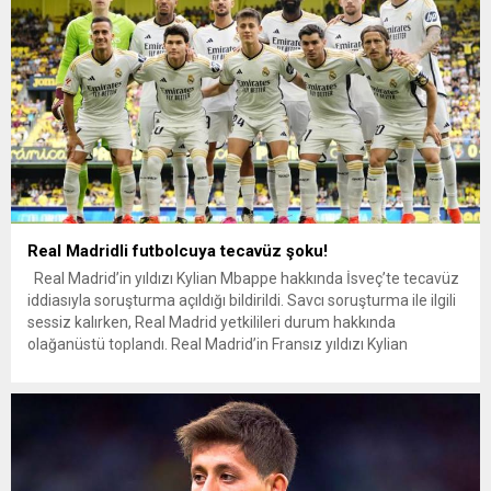
Real Madridli futbolcuya tecavüz şoku!
Real Madrid’in yıldızı Kylian Mbappe hakkında İsveç’te tecavüz
iddiasıyla soruşturma açıldığı bildirildi. Savcı soruşturma ile ilgili
sessiz kalırken, Real Madrid yetkilileri durum hakkında
olağanüstü toplandı. Real Madrid’in Fransız yıldızı Kylian
Mbappe, tecavüz iddialarıyla sarsıldı. İsveç basınında yer alan
haberlere göre, Stockholm’de bir gece kulübü ziyaretinin
ardından Mbappe ve arkadaşları...