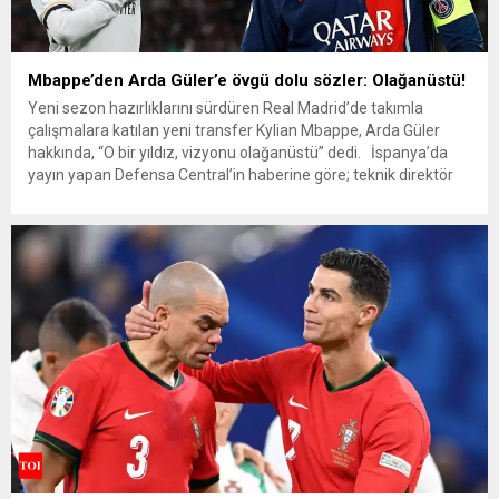
Mbappe’den Arda Güler’e övgü dolu sözler: Olağanüstü!
Yeni sezon hazırlıklarını sürdüren Real Madrid’de takımla
çalışmalara katılan yeni transfer Kylian Mbappe, Arda Güler
hakkında, “O bir yıldız, vizyonu olağanüstü” dedi. İspanya’da
yayın yapan Defensa Central’in haberine göre; teknik direktör
Carlo Ancelotti, dün yapılan antrenmanda Arda Güler – Vinicius
Junior – Kylian Mbappe üçlüsünü ileri uçta denedi. Haberde...