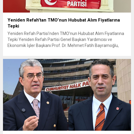
Yeniden Refah’tan TMO’nun Hububat Alım Fiyatlarına
Tepki
Yeniden Refah Partisi’nden TMO’nun Hububat Alım Fiyatlarına
Tepki Yeniden Refah Partisi Genel Başkan Yardımcısı ve
Ekonomik İşler Başkanı Prof. Dr. Mehmet Fatih Bayramoğlu,
Toprak Mahsulleri Ofisi’nin (TMO) açıkladığı hububat alım
fiyatlarına ilişkin yazılı bir açıklama yaptı. Bayramoğlu, açıklanan
fiyatların çiftçinin artan maliyetlerini karşılamaktan uzak
olduğunu savunarak fiyatların yeniden değerlendirilmesi
çağrısında...