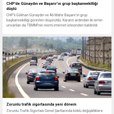
CHP’de Günaydın ve Başarır’ın grup başkanvekilliği
düştü
CHP’li Gökhan Günaydın ve Ali Mahir Başarır’ın grup
başkanvekilliği görevleri düşürüldü. Kararın ardından iki ismin
unvanları da TBMM’nin resmi internet sitesinden kaldırıldı.
Günaydın, ilk açıklamasında “Olmayan MYK’nın verdiği
hukuksuz bir karardır” dedi. CHP’den tedbirli olarak kesin
çıkarma cezası uygulanmak üzere Yüksek Disiplin Kurulu’na
(YDK) sevk edilen ve partideki tüm görevlerinden...
Zorunlu trafik sigortasında yeni dönem
Zorunlu Trafik Sigortası Genel Şartlarında köklü değişikliklere