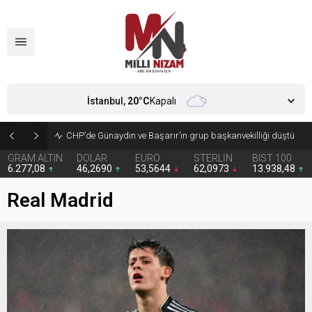
İstanbul,
20
°C
Kapalı
CHP’de Günaydın ve Başarır’ın grup başkanvekilliği düştü
GRAM ALTIN
DOLAR
EURO
STERLİN
BIST 100
6.277,08
46,2690
53,5644
62,0973
13.938,48
Real Madrid