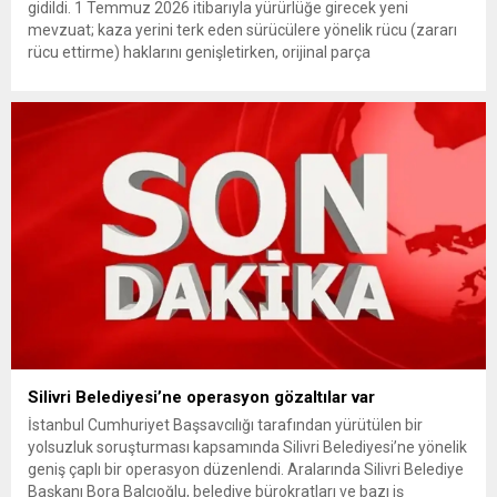
gidildi. 1 Temmuz 2026 itibarıyla yürürlüğe girecek yeni
mevzuat; kaza yerini terk eden sürücülere yönelik rücu (zararı
rücu ettirme) haklarını genişletirken, orijinal parça
kullanımındaki yaş sınırını kaldırıyor ve değer kaybı
ödemelerinde hak sahibinin başvuru şartını otomatik hale
getiriyor. Hazine Müsteşarlığına bağlı ilgili kurumlarca...
Silivri Belediyesi’ne operasyon gözaltılar var
İstanbul Cumhuriyet Başsavcılığı tarafından yürütülen bir
yolsuzluk soruşturması kapsamında Silivri Belediyesi’ne yönelik
geniş çaplı bir operasyon düzenlendi. Aralarında Silivri Belediye
Başkanı Bora Balcıoğlu, belediye bürokratları ve bazı iş