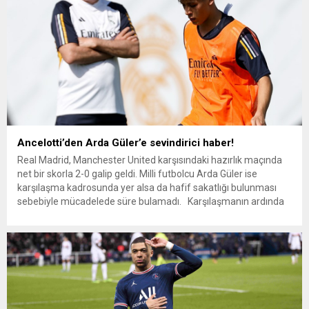
Ancelotti’den Arda Güler’e sevindirici haber!
Real Madrid, Manchester United karşısındaki hazırlık maçında
net bir skorla 2-0 galip geldi. Milli futbolcu Arda Güler ise
karşılaşma kadrosunda yer alsa da hafif sakatlığı bulunması
sebebiyle mücadelede süre bulamadı. Karşılaşmanın ardında
tecrübeli teknik adam Carlo Ancelotti maçı, “İyi bir oyun oldu.
Özellikle ilk yarı iyi oynadık. İlk maça...