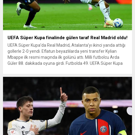
UEFA Süper Kupa finalinde gülen taraf Real Madrid oldu!
UEFA Süper Kupa’da Real Madrid, Atalanta’yı ikinci yarıda attığı
gollerle 2-0 yendi. Eflatun beyazlılarda yeni transfer Kylian
Mbappe ilk resmi maçında ilk golünü attı. Milli futbolcu Arda
Güler 88. dakikada oyuna girdi. Futbolda 49. UEFA Süper Kupa
finalinde İspanya ekibi Real Madrid ile İtalya temsilcisi Atalanta
karşı karşıya geldi. Polonya’nın...