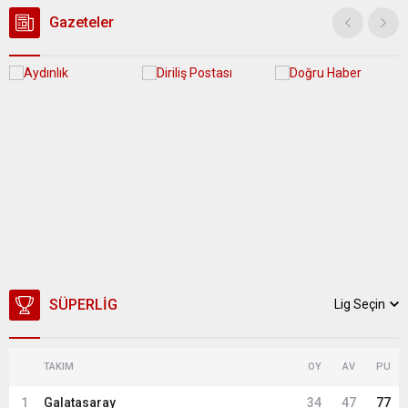
ilçesine...
Gazeteler
SÜPERLIG
Lig Seçin
TAKIM
OY
AV
PU
1
Galatasaray
34
47
77