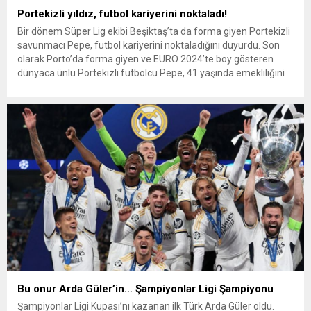
Portekizli yıldız, futbol kariyerini noktaladı!
Bir dönem Süper Lig ekibi Beşiktaş’ta da forma giyen Portekizli
savunmacı Pepe, futbol kariyerini noktaladığını duyurdu. Son
olarak Porto’da forma giyen ve EURO 2024’te boy gösteren
dünyaca ünlü Portekizli futbolcu Pepe, 41 yaşında emekliliğini
ilan etti. Portekizli defans oyuncusu Pepe, 23 yıllık profesyonel
kariyerinin ardından futbolu bıraktığını duyurdu.
Bu onur Arda Güler’in… Şampiyonlar Ligi Şampiyonu
Şampiyonlar Ligi Kupası’nı kazanan ilk Türk Arda Güler oldu.