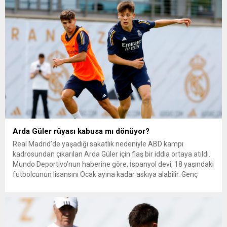
takımıyla henüz maça çıkamayan Arda...
Arda Güler rüyası kabusa mı dönüyor?
Real Madrid’de yaşadığı sakatlık nedeniyle ABD kampı
kadrosundan çıkarılan Arda Güler için flaş bir iddia ortaya atıldı.
Mundo Deportivo’nun haberine göre, İspanyol devi, 18 yaşındaki
futbolcunun lisansını Ocak ayına kadar askıya alabilir. Genç
yeteneğin antrenmanda yaşadığı sakatlık nedeniyle 5 ay
sahalardan uzak kalması halinde lisansı iptal olabilir. Kulüpten
yapılan açıklamada,...