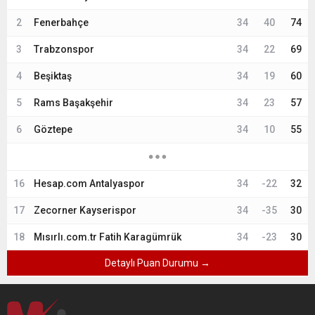
2
Fenerbahçe
34
40
74
3
Trabzonspor
34
22
69
4
Beşiktaş
34
19
60
5
Rams Başakşehir
34
23
57
6
Göztepe
34
10
55
16
Hesap.com Antalyaspor
34
-22
32
17
Zecorner Kayserispor
34
-35
30
18
Mısırlı.com.tr Fatih Karagümrük
34
-23
30
Detaylı Puan Durumu →