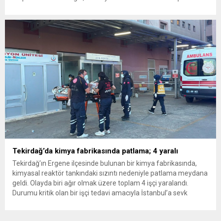
insanlarının da bulunduğu çok sayıda kişi hakkında gözaltı kararı
uygulandı. Emniyet güçlerinin belediye binasındaki teknik
inceleme ve arama çalışmaları devam ediyor. İstanbul’da...
Tekirdağ’da kimya fabrikasında patlama; 4 yaralı
Tekirdağ’ın Ergene ilçesinde bulunan bir kimya fabrikasında,
kimyasal reaktör tankındaki sızıntı nedeniyle patlama meydana
geldi. Olayda biri ağır olmak üzere toplam 4 işçi yaralandı.
Durumu kritik olan bir işçi tedavi amacıyla İstanbul’a sevk
edilirken, bölgede AFAD ve KBRN ekipleri tarafından geniş çaplı
güvenlik ve sızıntı incelemesi başlatıldı. Tekirdağ’ın Ergene