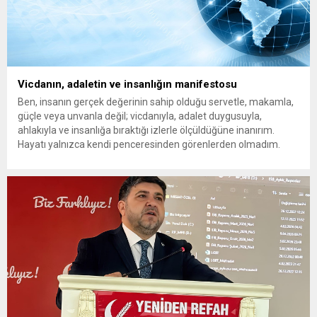
Vicdanın, adaletin ve insanlığın manifestosu
Ben, insanın gerçek değerinin sahip olduğu servetle, makamla,
güçle veya unvanla değil; vicdanıyla, adalet duygusuyla,
ahlakıyla ve insanlığa bıraktığı izlerle ölçüldüğüne inanırım.
Hayatı yalnızca kendi penceresinden görenlerden olmadım.
Çünkü biliyorum ki dünyanın herhangi bir köşesinde yaşanan
acı, insanlığın ortak vicdanında açılmış bir yaradır. Bir çocuğun
gözyaşı da, bir annenin umudu...