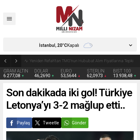
İstanbul,
20
°C
Kapalı
CHP’de Günaydın ve Başarır’ın grup başkanvekilliği düştü
GRAM ALTIN
DOLAR
EURO
STERLİN
BIST 100
6.277,08
46,2690
53,5644
62,0973
13.938,48
Son dakikada iki gol! Türkiye
Letonya’yı 3-2 mağlup etti..
Paylaş
Tweetle
Gönder