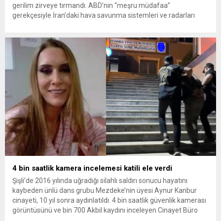
gerilim zirveye tırmandı. ABD’nin “meşru müdafaa”
gerekçesiyle İran’daki hava savunma sistemleri ve radarları
vurmasına, İran Devrim Muhafızları Bahreyn ve Ürdün’deki
Amerikan askeri üslerini hedef alarak sert karşılık verdi. Tahran,
yeni bir ABD saldırısına anında yanıt verileceğini duyurdu....
4 bin saatlik kamera incelemesi katili ele verdi
Şişli’de 2016 yılında uğradığı silahlı saldırı sonucu hayatını
kaybeden ünlü dans grubu Mezdeke’nin üyesi Aynur Kanbur
cinayeti, 10 yıl sonra aydınlatıldı. 4 bin saatlik güvenlik kamerası
görüntüsünü ve bin 700 Akbil kaydını inceleyen Cinayet Büro
ekipleri, cinayeti işlediğini itiraf eden maktulün akrabası Bülent