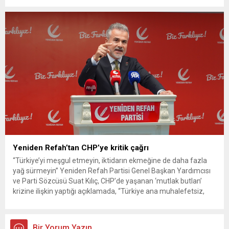
G. ile azmettirici olduğu öne sürülen 2...
Yeniden Refah’tan CHP’ye kritik çağrı
“Türkiye’yi meşgul etmeyin, iktidarın ekmeğine de daha fazla
yağ sürmeyin” Yeniden Refah Partisi Genel Başkan Yardımcısı
ve Parti Sözcüsü Suat Kılıç, CHP’de yaşanan ‘mutlak butlan’
krizine ilişkin yaptığı açıklamada, “Türkiye ana muhalefetsiz,
ana muhalefet gündemsiz kalmamalıdır. Bir an önce anlaşın,
kurultay kararı alın, sorunun kaynağı değil, çözümün adresi
olun. Türkiye’yi...
Bir Yorum Yazın