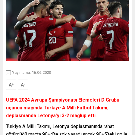
Yayınlama: 16.06.2023
A
A
+
-
UEFA 2024 Avrupa Şampiyonası Elemeleri D Grubu
üçüncü maçında Türkiye A Milli Futbol Takımı,
deplasmanda Letonya’yı 3-2 mağlup etti.
Türkiye A Milli Takımı, Letonya deplasmanında rahat
götürdüğü maçta 90+4’te şok yaşadı ancak 90+5’teki golle