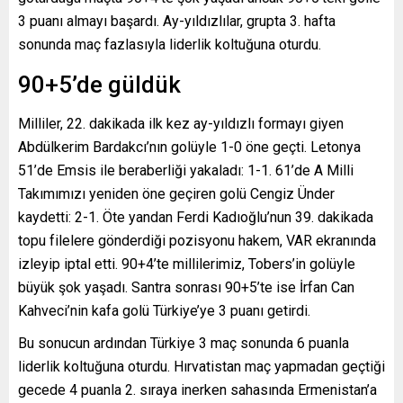
3 puanı almayı başardı. Ay-yıldızlılar, grupta 3. hafta
sonunda maç fazlasıyla liderlik koltuğuna oturdu.
90+5’de güldük
Milliler, 22. dakikada ilk kez ay-yıldızlı formayı giyen
Abdülkerim Bardakcı’nın golüyle 1-0 öne geçti. Letonya
51’de Emsis ile beraberliği yakaladı: 1-1. 61’de A Milli
Takımımızı yeniden öne geçiren golü Cengiz Ünder
kaydetti: 2-1. Öte yandan Ferdi Kadıoğlu’nun 39. dakikada
topu filelere gönderdiği pozisyonu hakem, VAR ekranında
izleyip iptal etti. 90+4’te millilerimiz, Tobers’in golüyle
büyük şok yaşadı. Santra sonrası 90+5’te ise İrfan Can
Kahveci’nin kafa golü Türkiye’ye 3 puanı getirdi.
Bu sonucun ardından Türkiye 3 maç sonunda 6 puanla
liderlik koltuğuna oturdu. Hırvatistan maç yapmadan geçtiği
gecede 4 puanla 2. sıraya inerken sahasında Ermenistan’a