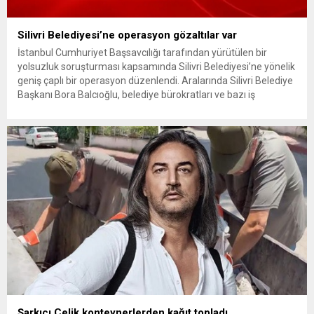
Silivri Belediyesi’ne operasyon gözaltılar var
İstanbul Cumhuriyet Başsavcılığı tarafından yürütülen bir
yolsuzluk soruşturması kapsamında Silivri Belediyesi’ne yönelik
geniş çaplı bir operasyon düzenlendi. Aralarında Silivri Belediye
Başkanı Bora Balcıoğlu, belediye bürokratları ve bazı iş
insanlarının da bulunduğu çok sayıda kişi hakkında gözaltı kararı
uygulandı. Emniyet güçlerinin belediye binasındaki teknik
inceleme ve arama çalışmaları devam ediyor. İstanbul’da...
Şarkıcı Çelik konteynerlerden kağıt topladı