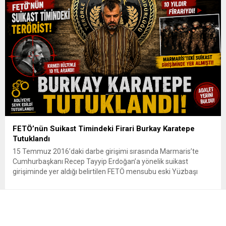
başvurular 31 Ağustos tarihinde sona eriyor. Hak sahiplerine 72
aya varan...
FETÖ’nün Suikast Timindeki Firari Burkay Karatepe
Tutuklandı
15 Temmuz 2016’daki darbe girişimi sırasında Marmaris’te
Cumhurbaşkanı Recep Tayyip Erdoğan’a yönelik suikast
girişiminde yer aldığı belirtilen FETÖ mensubu eski Yüzbaşı
Burkay Karatepe, çıkarıldığı mahkemece tutuklandı. Yaklaşık 10
yıldır firari olan ve kırmızı bültenle aranan Karatepe, geçtiğimiz
günlerde Afyonkarahisar’da düzenlenen operasyonla
yakalanmıştı. Emniyet Genel Müdürlüğü İstihbarat Başkanlığı
koordinasyonunda yürütülen çalışmalar...