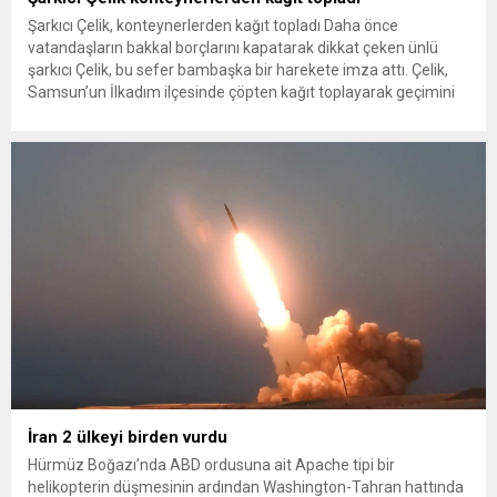
Şarkıcı Çelik, konteynerlerden kağıt topladı Daha önce
vatandaşların bakkal borçlarını kapatarak dikkat çeken ünlü
şarkıcı Çelik, bu sefer bambaşka bir harekete imza attı. Çelik,
Samsun’un İlkadım ilçesinde çöpten kağıt toplayarak geçimini
sağlayan Serpil Hanım’a destek oldu. Çelik, sokaklardaki
konteynerlerden kağıt topladı. Ünlü şarkıcı Çelik, Samsun’un
İlkadım ilçesinde çöpten kağıt toplayarak...
İran 2 ülkeyi birden vurdu
Hürmüz Boğazı’nda ABD ordusuna ait Apache tipi bir
helikopterin düşmesinin ardından Washington-Tahran hattında