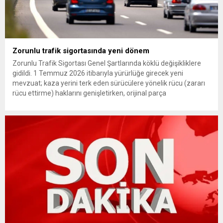
Zorunlu trafik sigortasında yeni dönem
Zorunlu Trafik Sigortası Genel Şartlarında köklü değişikliklere
gidildi. 1 Temmuz 2026 itibarıyla yürürlüğe girecek yeni
mevzuat; kaza yerini terk eden sürücülere yönelik rücu (zararı
rücu ettirme) haklarını genişletirken, orijinal parça
kullanımındaki yaş sınırını kaldırıyor ve değer kaybı
ödemelerinde hak sahibinin başvuru şartını otomatik hale
getiriyor. Hazine Müsteşarlığına bağlı ilgili kurumlarca...