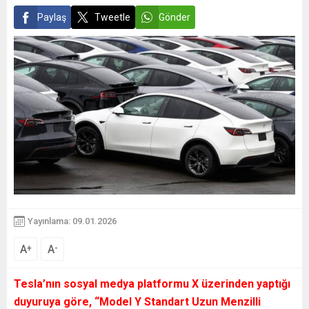
Paylaş
Tweetle
Gönder
Yayınlama: 09.01.2026
A
A
+
-
Tesla’nın sosyal medya platformu X üzerinden yaptığı
duyuruya göre, “Model Y Standart Uzun Menzilli