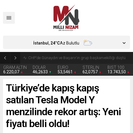
İstanbul,
24
°C
Az Bulutlu
Zorunlu trafik sigortasında yeni dönem
GRAM ALTIN
DOLAR
EURO
STERLİN
BIST 100
6.220,07
46,2633
53,5461
62,0757
13.743,50
Türkiye’de kapış kapış
satılan Tesla Model Y
menzilinde rekor artış: Yeni
fiyatı belli oldu!