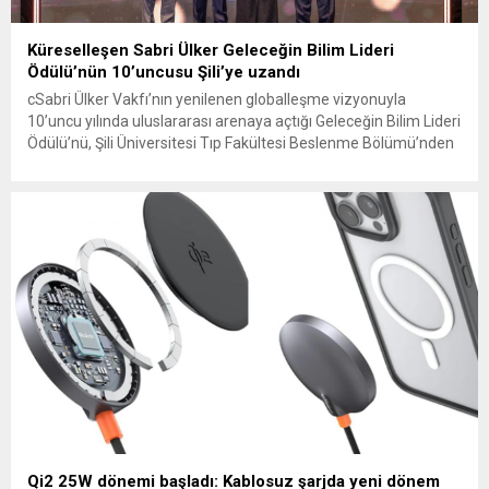
Küreselleşen Sabri Ülker Geleceğin Bilim Lideri
Ödülü’nün 10’uncusu Şili’ye uzandı
cSabri Ülker Vakfı’nın yenilenen globalleşme vizyonuyla
10’uncu yılında uluslararası arenaya açtığı Geleceğin Bilim Lideri
Ödülü’nü, Şili Üniversitesi Tıp Fakültesi Beslenme Bölümü’nden
biyokimyager Maria Elsa Pando San Martin kazandı.
Qi2 25W dönemi başladı: Kablosuz şarjda yeni dönem