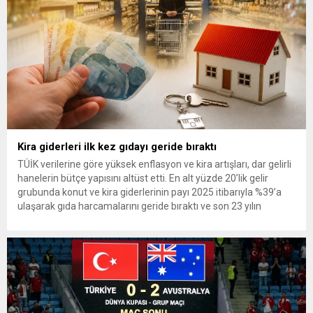
Kira giderleri ilk kez gıdayı geride bıraktı
TÜİK verilerine göre yüksek enflasyon ve kira artışları, dar gelirli
hanelerin bütçe yapısını altüst etti. En alt yüzde 20’lik gelir
grubunda konut ve kira giderlerinin payı 2025 itibarıyla %39’a
ulaşarak gıda harcamalarını geride bıraktı ve son 23 yılın
zirvesine çıktı. Türkiye’de yaşanan yüksek enflasyon ve hız
kazanan kira artışları, düşük...