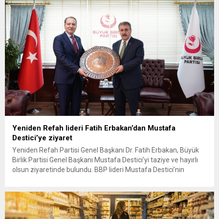
Kars ve Van olmak üzere toplam 12 ilde yerel...
Yeniden Refah lideri Fatih Erbakan’dan Mustafa
Destici’ye ziyaret
Yeniden Refah Partisi Genel Başkanı Dr. Fatih Erbakan, Büyük
Birlik Partisi Genel Başkanı Mustafa Destici’yi taziye ve hayırlı
olsun ziyaretinde bulundu. BBP lideri Mustafa Destici’nin
geçtiğimiz günlerde vefat eden ağabeyi dolayısıyla başsağlığı
ve partisinin 13’üncü Olağan Kurultayı’nda yeniden genel
başkan seçilmesi nedeniyle hayırlı olsun ziyaretinde bulunan
Erbakan’a, Genel Başkan Yardımcıları...