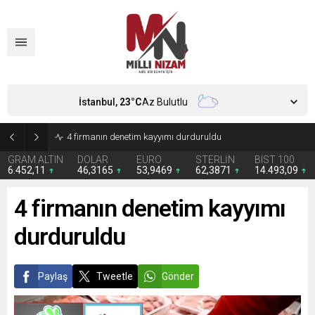
İstanbul,
23
°C
Az Bulutlu
4 firmanın denetim kayyımı durduruldu
GRAM ALTIN
DOLAR
EURO
STERLİN
BIST 100
6.452,11
46,3165
53,9469
62,3871
14.493,09
4 firmanın denetim kayyımı
durduruldu
Paylaş
Tweetle
Gönder