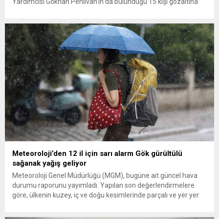
Yardımcısı Gökhan Pehlivan’ın da bulunduğu 15 kişi gözaltına
alındı. Son dakika haberinin ayrıntıları hazırlanıyor…
Meteoroloji’den 12 il için sarı alarm Gök gürültülü
sağanak yağış geliyor
Meteoroloji Genel Müdürlüğü (MGM), bugüne ait güncel hava
durumu raporunu yayımladı. Yapılan son değerlendirmelere
göre, ülkenin kuzey, iç ve doğu kesimlerinde parçalı ve yer yer
çok bulutlu bir hava hakim olacak. Muğla, Antalya, Burdur,
Eskişehir, Bolu, Kastamonu, Giresun, Trabzon, Rize, Erzurum,