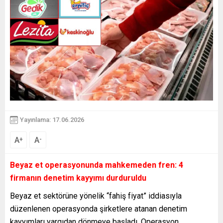
Yayınlama: 17.06.2026
A
A
+
-
Beyaz et operasyonunda mahkemeden fren: 4
firmanın denetim kayyımı durduruldu
Beyaz et sektörüne yönelik “fahiş fiyat” iddiasıyla
düzenlenen operasyonda şirketlere atanan denetim
kayyımları yargıdan dönmeye başladı. Operasyon