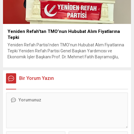
Yeniden Refah’tan TMO’nun Hububat Alım Fiyatlarına
Tepki
Yeniden Refah Partisi’nden TMO’nun Hububat Alım Fiyatlarına
Tepki Yeniden Refah Partisi Genel Başkan Yardımcısı ve
Ekonomik İşler Başkanı Prof. Dr. Mehmet Fatih Bayramoğlu,
Toprak Mahsulleri Ofisi’nin (TMO) açıkladığı hububat alım
fiyatlarına ilişkin yazılı bir açıklama yaptı. Bayramoğlu, açıklanan
fiyatların çiftçinin artan maliyetlerini karşılamaktan uzak
Bir Yorum Yazın
olduğunu savunarak fiyatların yeniden değerlendirilmesi
çağrısında...