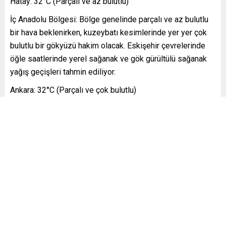
Hatay: 32°C (Parçalı ve az bulutlu)
İç Anadolu Bölgesi: Bölge genelinde parçalı ve az bulutlu
bir hava beklenirken, kuzeybatı kesimlerinde yer yer çok
bulutlu bir gökyüzü hakim olacak. Eskişehir çevrelerinde
öğle saatlerinde yerel sağanak ve gök gürültülü sağanak
yağış geçişleri tahmin ediliyor.
Ankara: 32°C (Parçalı ve çok bulutlu)
Çankırı: 32°C (Parçalı ve çok bulutlu)
Eskişehir: 33°C (Öğle saatlerinde sağanak ve gök gürültülü
sağanak yağışlı)
Konya: 32°C (Parçalı ve az bulutlu)
Batı Karadeniz Bölgesi: Parçalı ve az bulutlu havanın yanı
sıra iç kesimlerde yer yer çok bulutlu bir gökyüzü
görülecek. Bölgenin iç kesimlerinde yerel sağanak ve gök
gürültülü sağanak yağış bekleniyor.