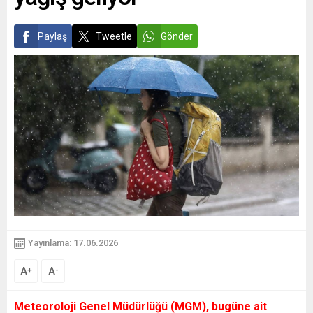
Paylaş
Tweetle
Gönder
Yayınlama: 17.06.2026
A
A
+
-
Meteoroloji Genel Müdürlüğü (MGM), bugüne ait