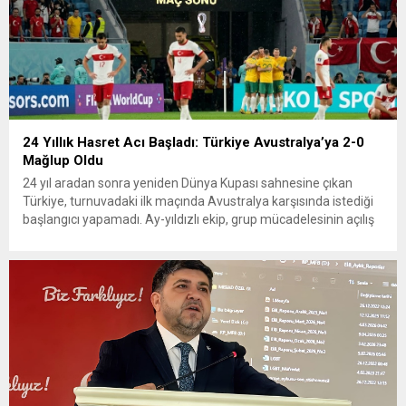
24 Yıllık Hasret Acı Başladı: Türkiye Avustralya’ya 2-0
Mağlup Oldu
24 yıl aradan sonra yeniden Dünya Kupası sahnesine çıkan
Türkiye, turnuvadaki ilk maçında Avustralya karşısında istediği
başlangıcı yapamadı. Ay-yıldızlı ekip, grup mücadelesinin açılış
karşılaşmasında rakibine 2-0 mağlup olarak Dünya Kupası
serüvenine puansız başladı. Karşılaşmanın ilk dakikalarından
itibaren iki takım da kontrollü bir oyun sergilerken, Avustralya
özellikle hızlı hücumlarla etkili olmaya...