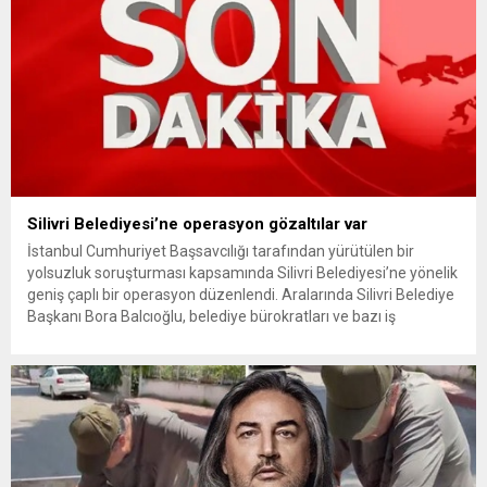
Silivri Belediyesi’ne operasyon gözaltılar var
İstanbul Cumhuriyet Başsavcılığı tarafından yürütülen bir
yolsuzluk soruşturması kapsamında Silivri Belediyesi’ne yönelik
geniş çaplı bir operasyon düzenlendi. Aralarında Silivri Belediye
Başkanı Bora Balcıoğlu, belediye bürokratları ve bazı iş
insanlarının da bulunduğu çok sayıda kişi hakkında gözaltı kararı
uygulandı. Emniyet güçlerinin belediye binasındaki teknik
inceleme ve arama çalışmaları devam ediyor. İstanbul’da...