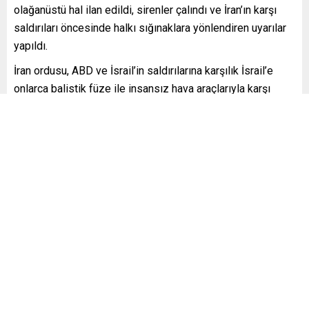
olağanüstü hal ilan edildi, sirenler çalındı ve İran’ın karşı
saldırıları öncesinde halkı sığınaklara yönlendiren uyarılar
yapıldı.
İran ordusu, ABD ve İsrail’in saldırılarına karşılık İsrail’e
onlarca balistik füze ile insansız hava araçlarıyla karşı
saldırılar başlattığını duyurdu.
abd
bahreyn
Bahreyn’deki ABD donanması üssü
İran
israil
,
,
,
,
,
saldırılar
Benzer Konular