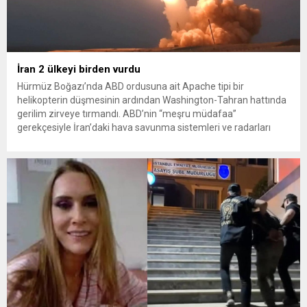
İran 2 ülkeyi birden vurdu
Hürmüz Boğazı’nda ABD ordusuna ait Apache tipi bir
helikopterin düşmesinin ardından Washington-Tahran hattında
gerilim zirveye tırmandı. ABD’nin “meşru müdafaa”
gerekçesiyle İran’daki hava savunma sistemleri ve radarları
vurmasına, İran Devrim Muhafızları Bahreyn ve Ürdün’deki
Amerikan askeri üslerini hedef alarak sert karşılık verdi. Tahran,
yeni bir ABD saldırısına anında yanıt verileceğini duyurdu....