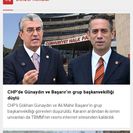
CHP’de Günaydın ve Başarır’ın grup başkanvekilliği
düştü
CHP’li Gökhan Günaydın ve Ali Mahir Başarır’ın grup
başkanvekilliği görevleri düşürüldü. Kararın ardından iki ismin
unvanları da TBMM’nin resmi internet sitesinden kaldırıldı.
Günaydın, ilk açıklamasında “Olmayan MYK’nın verdiği
hukuksuz bir karardır” dedi. CHP’den tedbirli olarak kesin