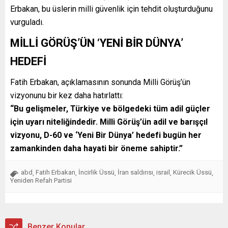
Erbakan, bu üslerin milli güvenlik için tehdit oluşturduğunu
vurguladı.
MİLLİ GÖRÜŞ’ÜN ‘YENİ BİR DÜNYA’
HEDEFİ
Fatih Erbakan, açıklamasının sonunda Milli Görüş’ün
vizyonunu bir kez daha hatırlattı:
“Bu gelişmeler, Türkiye ve bölgedeki tüm adil güçler
için uyarı niteliğindedir. Milli Görüş’ün adil ve barışçıl
vizyonu, D-60 ve ‘Yeni Bir Dünya’ hedefi bugün her
zamankinden daha hayati bir öneme sahiptir.”
abd
Fatih Erbakan
İncirlik Üssü
İran saldırısı
israil
Kürecik Üssü
,
,
,
,
,
,
Yeniden Refah Partisi
Benzer Konular