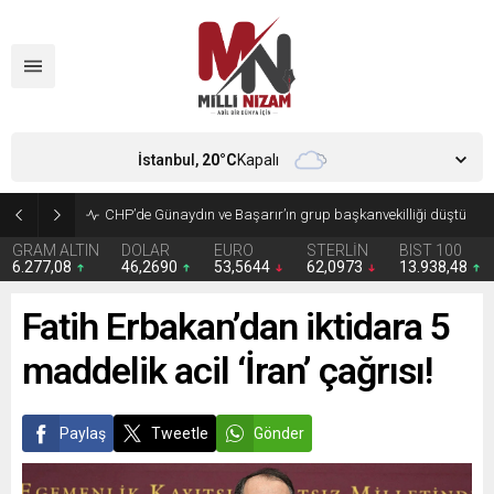
İstanbul,
20
°C
Kapalı
CHP’de Günaydın ve Başarır’ın grup başkanvekilliği düştü
GRAM ALTIN
DOLAR
EURO
STERLİN
BIST 100
6.277,08
46,2690
53,5644
62,0973
13.938,48
Fatih Erbakan’dan iktidara 5
maddelik acil ‘İran’ çağrısı!
Paylaş
Tweetle
Gönder