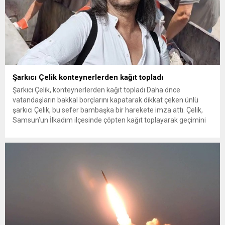
Şarkıcı Çelik konteynerlerden kağıt topladı
Şarkıcı Çelik, konteynerlerden kağıt topladı Daha önce
vatandaşların bakkal borçlarını kapatarak dikkat çeken ünlü
şarkıcı Çelik, bu sefer bambaşka bir harekete imza attı. Çelik,
Samsun’un İlkadım ilçesinde çöpten kağıt toplayarak geçimini
sağlayan Serpil Hanım’a destek oldu. Çelik, sokaklardaki
konteynerlerden kağıt topladı. Ünlü şarkıcı Çelik, Samsun’un
İlkadım ilçesinde çöpten kağıt toplayarak...