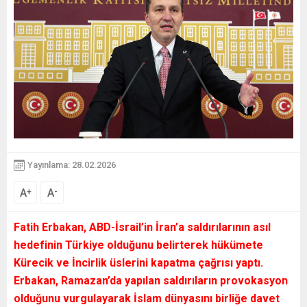
Yayınlama: 28.02.2026
A
A
+
-
Fatih Erbakan, ABD-İsrail’in İran’a saldırılarının asıl
hedefinin Türkiye olduğunu belirterek hükümete
Kürecik ve İncirlik üslerini kapatma çağrısı yaptı.
Erbakan, Ramazan’da yapılan saldırıların provokasyon
olduğunu vurgulayarak İslam dünyasını birliğe davet