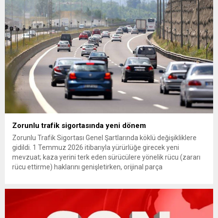
çıkarma cezası uygulanmak üzere Yüksek Disiplin Kurulu’na
(YDK) sevk edilen ve partideki tüm görevlerinden...
Zorunlu trafik sigortasında yeni dönem
Zorunlu Trafik Sigortası Genel Şartlarında köklü değişikliklere
gidildi. 1 Temmuz 2026 itibarıyla yürürlüğe girecek yeni
mevzuat; kaza yerini terk eden sürücülere yönelik rücu (zararı
rücu ettirme) haklarını genişletirken, orijinal parça
kullanımındaki yaş sınırını kaldırıyor ve değer kaybı
ödemelerinde hak sahibinin başvuru şartını otomatik hale
getiriyor. Hazine Müsteşarlığına bağlı ilgili kurumlarca...