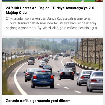
24 Yıllık Hasret Acı Başladı: Türkiye Avustralya’ya 2-0
Mağlup Oldu
24 yıl aradan sonra yeniden Dünya Kupası sahnesine çıkan
Türkiye, turnuvadaki ilk maçında Avustralya karşısında istediği
başlangıcı yapamadı. Ay-yıldızlı ekip, grup mücadelesinin açılış
karşılaşmasında rakibine 2-0 mağlup olarak Dünya Kupası
serüvenine puansız başladı. Karşılaşmanın ilk dakikalarından
itibaren iki takım da kontrollü bir oyun sergilerken, Avustralya
özellikle hızlı hücumlarla etkili olmaya...
Zorunlu trafik sigortasında yeni dönem