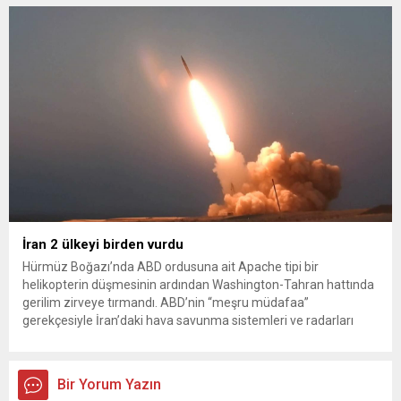
konteynerlerden kağıt topladı. Ünlü şarkıcı Çelik, Samsun’un
İlkadım ilçesinde çöpten kağıt toplayarak...
İran 2 ülkeyi birden vurdu
Hürmüz Boğazı’nda ABD ordusuna ait Apache tipi bir
helikopterin düşmesinin ardından Washington-Tahran hattında
gerilim zirveye tırmandı. ABD’nin “meşru müdafaa”
gerekçesiyle İran’daki hava savunma sistemleri ve radarları
vurmasına, İran Devrim Muhafızları Bahreyn ve Ürdün’deki
Amerikan askeri üslerini hedef alarak sert karşılık verdi. Tahran,
yeni bir ABD saldırısına anında yanıt verileceğini duyurdu....
Bir Yorum Yazın