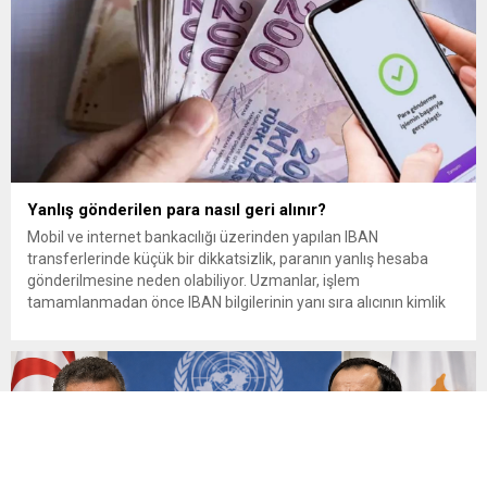
Yanlış gönderilen para nasıl geri alınır?
Mobil ve internet bankacılığı üzerinden yapılan IBAN
transferlerinde küçük bir dikkatsizlik, paranın yanlış hesaba
gönderilmesine neden olabiliyor. Uzmanlar, işlem
tamamlanmadan önce IBAN bilgilerinin yanı sıra alıcının kimlik
bilgilerinin de mutlaka kontrol edilmesini öneriyor. Günlük
bankacılık işlemlerinin önemli bir bölümünü oluşturan para
transferlerinde, özellikle IBAN’ın yanlış yazılması veya alıcı
bilgilerinin kontrol...