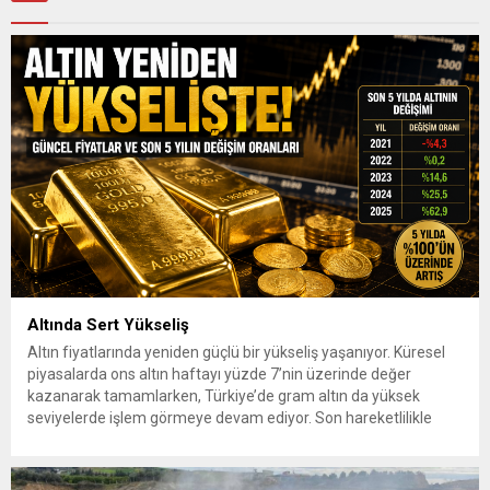
Altında Sert Yükseliş
Altın fiyatlarında yeniden güçlü bir yükseliş yaşanıyor. Küresel
piyasalarda ons altın haftayı yüzde 7’nin üzerinde değer
kazanarak tamamlarken, Türkiye’de gram altın da yüksek
seviyelerde işlem görmeye devam ediyor. Son hareketlilikle
birlikte yatırımcıların gözü yeniden güvenli liman olarak görülen
altına çevrildi. 7 Ağustos 2026’da spot altın yüzde 2,3
yükselerek 4 bin...