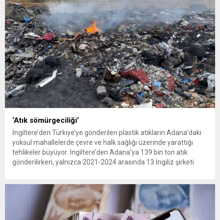
‘Atık sömürgeciliği’
İngiltere’den Türkiye’ye gönderilen plastik atıkların Adana’daki
yoksul mahallelerde çevre ve halk sağlığı üzerinde yarattığı
tehlikeler büyüyor. İngiltere’den Adana’ya 139 bin ton atık
gönderilirken, yalnızca 2021-2024 arasında 13 İngiliz şirketi
Kemal Deniz geri dönüşüm bölgesine 545 sevkiyatla 52 bin ton
plastik atık taşıdı. Sulama kanallarında mikroplastik tespit
edilirken çiftçiler hava, su...