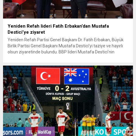
Yeniden Refah lideri Fatih Erbakan’dan Mustafa
Destici’ye ziyaret
Yeniden Refah Partisi Genel Başkanı Dr. Fatih Erbakan, Büyük
Birlik Partisi Genel Başkanı Mustafa Destici’yi taziye ve hayırlı
olsun ziyaretinde bulundu. BBP lideri Mustafa Destici’nin
geçtiğimiz günlerde vefat eden ağabeyi dolayısıyla başsağlığı
ve partisinin 13’üncü Olağan Kurultayı’nda yeniden genel
başkan seçilmesi nedeniyle hayırlı olsun ziyaretinde bulunan
Erbakan’a, Genel Başkan Yardımcıları...