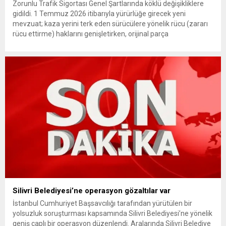
Zorunlu Trafik Sigortası Genel Şartlarında köklü değişikliklere
gidildi. 1 Temmuz 2026 itibarıyla yürürlüğe girecek yeni
mevzuat; kaza yerini terk eden sürücülere yönelik rücu (zararı
rücu ettirme) haklarını genişletirken, orijinal parça
kullanımındaki yaş sınırını kaldırıyor ve değer kaybı
ödemelerinde hak sahibinin başvuru şartını otomatik hale
getiriyor. Hazine Müsteşarlığına bağlı ilgili kurumlarca...
Silivri Belediyesi’ne operasyon gözaltılar var
İstanbul Cumhuriyet Başsavcılığı tarafından yürütülen bir
yolsuzluk soruşturması kapsamında Silivri Belediyesi’ne yönelik
geniş çaplı bir operasyon düzenlendi. Aralarında Silivri Belediye