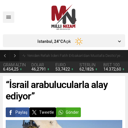
İstanbul,
24
°C
Açık
Kira giderleri ilk kez gıdayı geride bıraktı
GRAM ALTIN
DOLAR
EURO
STERLİN
BIST 100
6.454,25
46,2791
53,7422
62,1826
14.372,60
“İsrail arabulucularla alay
ediyor”
Paylaş
Tweetle
Gönder