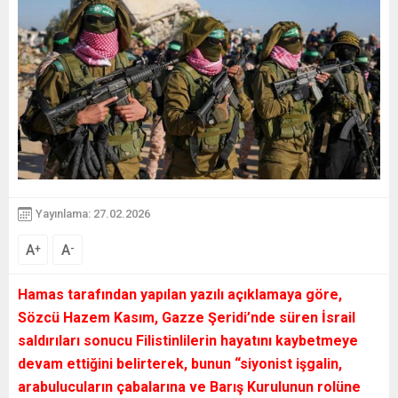
Yayınlama: 27.02.2026
A
A
+
-
Hamas tarafından yapılan yazılı açıklamaya göre,
Sözcü Hazem Kasım, Gazze Şeridi’nde süren İsrail
saldırıları sonucu Filistinlilerin hayatını kaybetmeye
devam ettiğini belirterek, bunun “siyonist işgalin,
arabulucuların çabalarına ve Barış Kurulunun rolüne