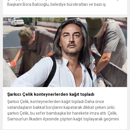
Başkanı Bora Balcıoğlu, belediye bürokratları ve bazı iş
insanlarının da bulunduğu çok sayıda kişi hakkında gözaltı kararı
uygulandı. Emniyet güçlerinin belediye binasındaki teknik
inceleme ve arama çalışmaları devam ediyor. İstanbul’da...
Şarkıcı Çelik konteynerlerden kağıt topladı
Şarkıcı Çelik, konteynerlerden kağıt topladı Daha önce
vatandaşların bakkal borçlarını kapatarak dikkat çeken ünlü
şarkıcı Çelik, bu sefer bambaşka bir harekete imza attı. Çelik,
Samsun’un İlkadım ilçesinde çöpten kağıt toplayarak geçimini
sağlayan Serpil Hanım’a destek oldu. Çelik, sokaklardaki