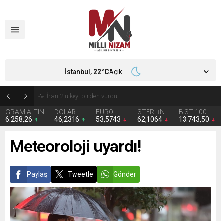
İstanbul,
22
°C
Açık
İran 2 ülkeyi birden vurdu
GRAM ALTIN
DOLAR
EURO
STERLİN
BIST 100
6.258,26
46,2316
53,5743
62,1064
13.743,50
Meteoroloji uyardı!
Paylaş
Tweetle
Gönder