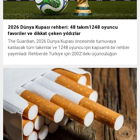
2026 Dünya Kupası rehberi: 48 takım1248 oyuncu
favoriler ve dikkat çeken yıldızlar
The Guardian, 2026 Dünya Kupası öncesinde turnuvaya
katılacak tüm takımlar ve 1248 oyuncu için kapsamlı bir rehber
yayımladı. Rehberde Türkiye için 2002’deki üçüncülüğün
ardından 22 yıl sonra Dünya Kupası’na dönüş vurgusu
yapılırken, Vincenzo Montella’nın takımı “dünya sahnesinde etki
yaratmaya hazır” olarak değerlendirildi. A Milli Takım’ın yıldızı
Arda Güler gösterildi. The...