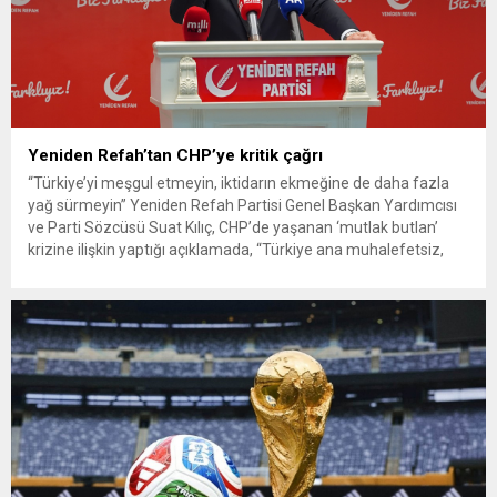
Yeniden Refah’tan CHP’ye kritik çağrı
“Türkiye’yi meşgul etmeyin, iktidarın ekmeğine de daha fazla
yağ sürmeyin” Yeniden Refah Partisi Genel Başkan Yardımcısı
ve Parti Sözcüsü Suat Kılıç, CHP’de yaşanan ‘mutlak butlan’
krizine ilişkin yaptığı açıklamada, “Türkiye ana muhalefetsiz,
ana muhalefet gündemsiz kalmamalıdır. Bir an önce anlaşın,
kurultay kararı alın, sorunun kaynağı değil, çözümün adresi
olun. Türkiye’yi...