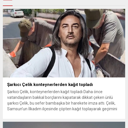
Şarkıcı Çelik konteynerlerden kağıt topladı
Şarkıcı Çelik, konteynerlerden kağıt topladı Daha önce
vatandaşların bakkal borçlarını kapatarak dikkat çeken ünlü
şarkıcı Çelik, bu sefer bambaşka bir harekete imza attı. Çelik,
Samsun’un İlkadım ilçesinde çöpten kağıt toplayarak geçimini
sağlayan Serpil Hanım’a destek oldu. Çelik, sokaklardaki
konteynerlerden kağıt topladı. Ünlü şarkıcı Çelik, Samsun’un
İlkadım ilçesinde çöpten kağıt toplayarak...