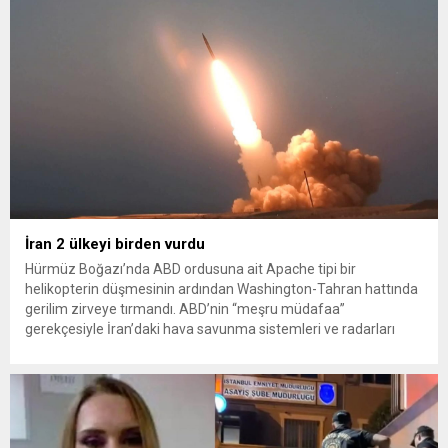
İran 2 ülkeyi birden vurdu
Hürmüz Boğazı’nda ABD ordusuna ait Apache tipi bir
helikopterin düşmesinin ardından Washington-Tahran hattında
gerilim zirveye tırmandı. ABD’nin “meşru müdafaa”
gerekçesiyle İran’daki hava savunma sistemleri ve radarları
vurmasına, İran Devrim Muhafızları Bahreyn ve Ürdün’deki
Amerikan askeri üslerini hedef alarak sert karşılık verdi. Tahran,
yeni bir ABD saldırısına anında yanıt verileceğini duyurdu....