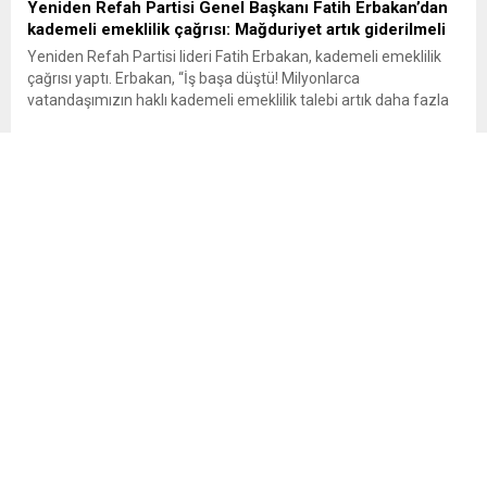
Yeniden Refah Partisi Genel Başkanı Fatih Erbakan’dan
kademeli emeklilik çağrısı: Mağduriyet artık giderilmeli
Yeniden Refah Partisi lideri Fatih Erbakan, kademeli emeklilik
çağrısı yaptı. Erbakan, “İş başa düştü! Milyonlarca
vatandaşımızın haklı kademeli emeklilik talebi artık daha fazla
ertelenmemelidir” dedi Yeniden Refah Partisi Genel Başkanı
Fatih Erbakan, milyonlarca vatandaşın kademeli emeklilik
talebinin daha fazla ertelenmemesi gerektiğini belirterek, “Bir
günlük fark nedeniyle oluşan 17 yıllık emeklilik...
İspanya’da erken teşhis başarısı
İspanya’da yapılan bir araştırma, Bask Bölgesi’nde
uygulamaya konulan kolorektal (kalın bağırsak) kanseri tarama