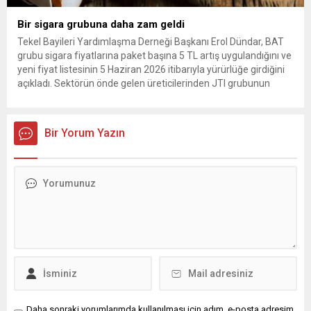
Bir sigara grubuna daha zam geldi
Tekel Bayileri Yardımlaşma Derneği Başkanı Erol Dündar, BAT
grubu sigara fiyatlarına paket başına 5 TL artış uygulandığını ve
yeni fiyat listesinin 5 Haziran 2026 itibarıyla yürürlüğe girdiğini
açıkladı. Sektörün önde gelen üreticilerinden JTI grubunun
gerçekleştirdiği fiyat ayarlamasının hemen ardından, British
American Tobacco (BAT) da zam kararı aldı. Tekel Bayileri
Yardımlaşma...
Bir Yorum Yazın
Daha sonraki yorumlarımda kullanılması için adım, e-posta adresim