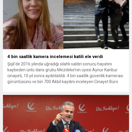
4 bin saatlik kamera incelemesi katili ele verdi
Şişli’de 2016 yılında uğradığı silahlı saldırı sonucu hayatını
kaybeden ünlü dans grubu Mezdeke’nin üyesi Aynur Kanbur
cinayeti, 10 yıl sonra aydınlatıldı. 4 bin saatlik güvenlik kamerası
görüntüsünü ve bin 700 Akbil kaydını inceleyen Cinayet Büro
ekipleri, cinayeti işlediğini itiraf eden maktulün akrabası Bülent
G. ile azmettirici olduğu öne sürülen 2...