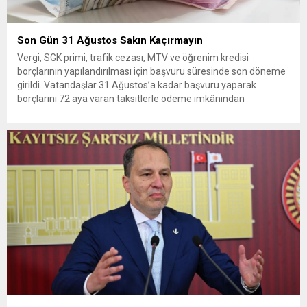
Son Gün 31 Ağustos Sakın Kaçırmayın
Vergi, SGK primi, trafik cezası, MTV ve öğrenim kredisi
borçlarının yapılandırılması için başvuru süresinde son döneme
girildi. Vatandaşlar 31 Ağustos’a kadar başvuru yaparak
borçlarını 72 aya varan taksitlerle ödeme imkânından
yararlanabilecek. Kamu alacaklarının yeniden
yapılandırılmasına olanak tanıyan düzenleme kapsamında
başvurular 31 Ağustos tarihinde sona eriyor. Hak sahiplerine 72
aya varan...