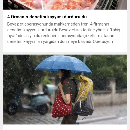
4 firmanın denetim kayyımı durduruldu
Beyaz et operasyonunda mahkemeden fren: 4 firmanın
denetim kayyımı durduruldu Beyaz et sektörüne yönelik “fahiş
fiyat” iddiasıyla düzenlenen operasyonda şirketlere atanan
denetim kayyımları yargıdan dönmeye başladı. Operasyon
kapsamındaki 13 firmadan Gedik Piliç, Erpiliç, Lezita ve
Keskinoğlu’nun başvuruları üzerine mahkeme, denetim kayyımı
atamasının durdurulmasına karar verdi. Türkiye’nin önde gelen
beyaz et...