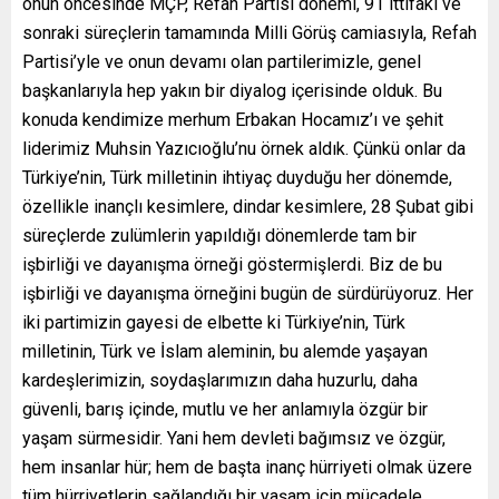
onun öncesinde MÇP, Refah Partisi dönemi, 91 ittifakı ve
sonraki süreçlerin tamamında Milli Görüş camiasıyla, Refah
Partisi’yle ve onun devamı olan partilerimizle, genel
başkanlarıyla hep yakın bir diyalog içerisinde olduk. Bu
konuda kendimize merhum Erbakan Hocamız’ı ve şehit
liderimiz Muhsin Yazıcıoğlu’nu örnek aldık. Çünkü onlar da
Türkiye’nin, Türk milletinin ihtiyaç duyduğu her dönemde,
özellikle inançlı kesimlere, dindar kesimlere, 28 Şubat gibi
süreçlerde zulümlerin yapıldığı dönemlerde tam bir
işbirliği ve dayanışma örneği göstermişlerdi. Biz de bu
işbirliği ve dayanışma örneğini bugün de sürdürüyoruz. Her
iki partimizin gayesi de elbette ki Türkiye’nin, Türk
milletinin, Türk ve İslam aleminin, bu alemde yaşayan
kardeşlerimizin, soydaşlarımızın daha huzurlu, daha
güvenli, barış içinde, mutlu ve her anlamıyla özgür bir
yaşam sürmesidir. Yani hem devleti bağımsız ve özgür,
hem insanlar hür; hem de başta inanç hürriyeti olmak üzere
tüm hürriyetlerin sağlandığı bir yaşam için mücadele