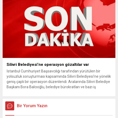
Silivri Belediyesi’ne operasyon gözaltılar var
İstanbul Cumhuriyet Başsavcılığı tarafından yürütülen bir
yolsuzluk soruşturması kapsamında Silivri Belediyesi’ne yönelik
geniş çaplı bir operasyon düzenlendi. Aralarında Silivri Belediye
Başkanı Bora Balcıoğlu, belediye bürokratları ve bazı iş
insanlarının da bulunduğu çok sayıda kişi hakkında gözaltı kararı
uygulandı. Emniyet güçlerinin belediye binasındaki teknik
inceleme ve arama çalışmaları devam ediyor. İstanbul’da...
Bir Yorum Yazın