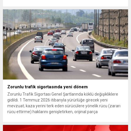
Günaydın, ilk açıklamasında “Olmayan MYK’nın verdiği
hukuksuz bir karardır” dedi. CHP’den tedbirli olarak kesin
çıkarma cezası uygulanmak üzere Yüksek Disiplin Kurulu’na
(YDK) sevk edilen ve partideki tüm görevlerinden...
Zorunlu trafik sigortasında yeni dönem
Zorunlu Trafik Sigortası Genel Şartlarında köklü değişikliklere
gidildi. 1 Temmuz 2026 itibarıyla yürürlüğe girecek yeni
mevzuat; kaza yerini terk eden sürücülere yönelik rücu (zararı
rücu ettirme) haklarını genişletirken, orijinal parça
kullanımındaki yaş sınırını kaldırıyor ve değer kaybı
ödemelerinde hak sahibinin başvuru şartını otomatik hale
getiriyor. Hazine Müsteşarlığına bağlı ilgili kurumlarca...