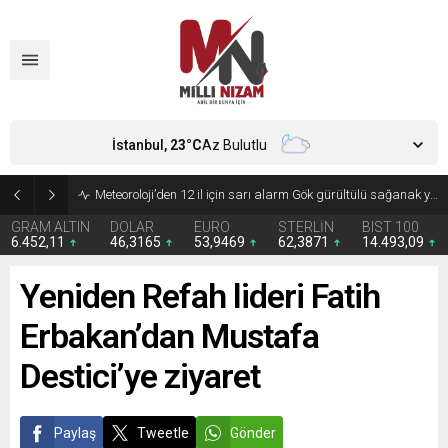
İstanbul,
23
°C
Az Bulutlu
Meteoroloji’den 12 il için sarı alarm Gök gürültülü sağanak yağış geliyor
GRAM ALTIN
DOLAR
EURO
STERLİN
BIST 100
6.452,11
46,3165
53,9469
62,3871
14.493,09
Yeniden Refah lideri Fatih
Erbakan’dan Mustafa
Destici’ye ziyaret
Paylaş
Tweetle
Gönder