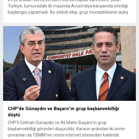
Türkiye, turnuvadaki ilk maçında Avustralya karşısında istediği
başlangıcı yapamadı. Ay-yıldızlı ekip, grup mücadelesinin açılış
karşılaşmasında rakibine 2-0 mağlup olarak Dünya Kupası
serüvenine puansız başladı. Karşılaşmanın ilk dakikalarından
itibaren iki takım da kontrollü bir oyun sergilerken, Avustralya
özellikle hızlı hücumlarla etkili olmaya...
CHP’de Günaydın ve Başarır’ın grup başkanvekilliği
düştü
CHP’li Gökhan Günaydın ve Ali Mahir Başarır’ın grup
başkanvekilliği görevleri düşürüldü. Kararın ardından iki ismin
unvanları da TBMM’nin resmi internet sitesinden kaldırıldı.