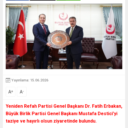
Yayınlama: 15.06.2026
A
A
+
-
Yeniden Refah Partisi Genel Başkanı Dr. Fatih Erbakan,
Büyük Birlik Partisi Genel Başkanı Mustafa Destici’yi
taziye ve hayırlı olsun ziyaretinde bulundu.