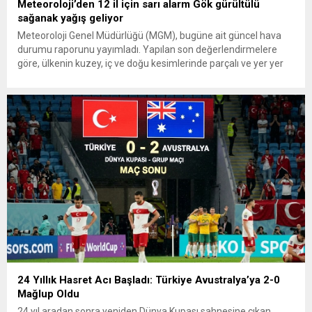
Meteoroloji’den 12 il için sarı alarm Gök gürültülü
sağanak yağış geliyor
Meteoroloji Genel Müdürlüğü (MGM), bugüne ait güncel hava
durumu raporunu yayımladı. Yapılan son değerlendirmelere
göre, ülkenin kuzey, iç ve doğu kesimlerinde parçalı ve yer yer
çok bulutlu bir hava hakim olacak. Muğla, Antalya, Burdur,
Eskişehir, Bolu, Kastamonu, Giresun, Trabzon, Rize, Erzurum,
Kars ve Van olmak üzere toplam 12 ilde yerel...
24 Yıllık Hasret Acı Başladı: Türkiye Avustralya’ya 2-0
Mağlup Oldu
24 yıl aradan sonra yeniden Dünya Kupası sahnesine çıkan