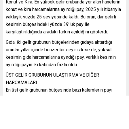
Konut ve Kira: En yüksek gelir grubunda yer alan hanelerin
konut ve kira harcamalarına ayırdığı pay, 2025 yılı itibarıyla
yaklaşık yüzde 25 seviyesinde kaldı. Bu oran, dar gelirli
kesimin bütçesindeki yüzde 39’luk pay ile
karşılaştırıldığında aradaki farkın açıldığını gösterdi.
Gıda: İki gelir grubunun bütçelerinden gıdaya aktardığı
oranlar yıllar içinde benzer bir seyir izlese de, yoksul
kesimin gıda harcamalarına ayırdığı pay, varlıklı kesimin
ayırdığı payın iki katından fazla oldu.
ÜST GELİR GRUBUNUN ULAŞTIRMA VE DİĞER
HARCAMALARI
En üst gelir grubunun bütçesinde bazı kalemlerin payı
geçen 23 yıllık süreçte artış gösterdi. Bu grupta payını
artıran harcamalar konut, ulaştırma, lokanta ve oteller ile
eğitim kalemleri oldu.
Ulaştırma: Üst gelir grubunun ulaştırmaya ayırdığı payda