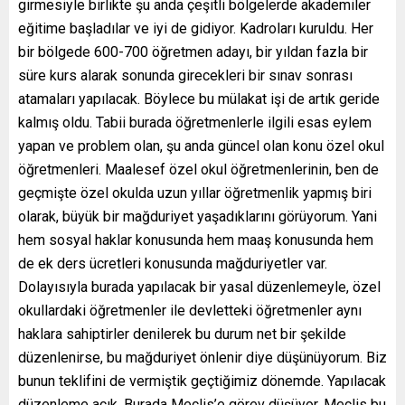
girmesiyle birlikte şu anda çeşitli bölgelerde akademiler
eğitime başladılar ve iyi de gidiyor. Kadroları kuruldu. Her
bir bölgede 600-700 öğretmen adayı, bir yıldan fazla bir
süre kurs alarak sonunda girecekleri bir sınav sonrası
atamaları yapılacak. Böylece bu mülakat işi de artık geride
kalmış oldu. Tabii burada öğretmenlerle ilgili esas eylem
yapan ve problem olan, şu anda güncel olan konu özel okul
öğretmenleri. Maalesef özel okul öğretmenlerinin, ben de
geçmişte özel okulda uzun yıllar öğretmenlik yapmış biri
olarak, büyük bir mağduriyet yaşadıklarını görüyorum. Yani
hem sosyal haklar konusunda hem maaş konusunda hem
de ek ders ücretleri konusunda mağduriyetler var.
Dolayısıyla burada yapılacak bir yasal düzenlemeyle, özel
okullardaki öğretmenler ile devletteki öğretmenler aynı
haklara sahiptirler denilerek bu durum net bir şekilde
düzenlenirse, bu mağduriyet önlenir diye düşünüyorum. Biz
bunun teklifini de vermiştik geçtiğimiz dönemde. Yapılacak
düzenleme açık. Burada Meclis’e görev düşüyor. Meclis bu