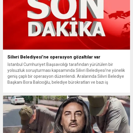
Silivri Belediyesi’ne operasyon gözaltılar var
İstanbul Cumhuriyet Başsavcılığı tarafından yürütülen bir
yolsuzluk soruşturması kapsamında Silivri Belediyesi’ne yönelik
geniş çaplı bir operasyon düzenlendi. Aralarında Silivri Belediye
Başkanı Bora Balcıoğlu, belediye bürokratları ve bazı iş
insanlarının da bulunduğu çok sayıda kişi hakkında gözaltı kararı
uygulandı. Emniyet güçlerinin belediye binasındaki teknik
inceleme ve arama çalışmaları devam ediyor. İstanbul’da...