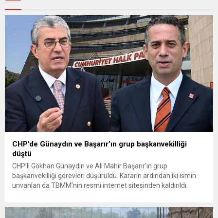
CHP’de Günaydın ve Başarır’ın grup başkanvekilliği
düştü
CHP’li Gökhan Günaydın ve Ali Mahir Başarır’ın grup
başkanvekilliği görevleri düşürüldü. Kararın ardından iki ismin
unvanları da TBMM’nin resmi internet sitesinden kaldırıldı.
Günaydın, ilk açıklamasında “Olmayan MYK’nın verdiği
hukuksuz bir karardır” dedi. CHP’den tedbirli olarak kesin
çıkarma cezası uygulanmak üzere Yüksek Disiplin Kurulu’na