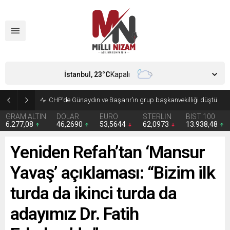
İstanbul,
23
°C
Kapalı
CHP’de Günaydın ve Başarır’ın grup başkanvekilliği düştü
GRAM ALTIN
DOLAR
EURO
STERLİN
BIST 100
6.277,08
46,2690
53,5644
62,0973
13.938,48
Yeniden Refah’tan ‘Mansur
Yavaş’ açıklaması: “Bizim ilk
turda da ikinci turda da
adayımız Dr. Fatih