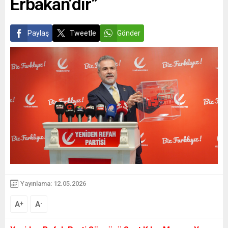
Erbakan’dır”
Paylaş
Tweetle
Gönder
Yayınlama: 12.05.2026
A
A
+
-