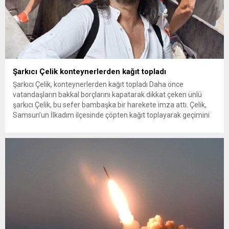
Şarkıcı Çelik konteynerlerden kağıt topladı
Şarkıcı Çelik, konteynerlerden kağıt topladı Daha önce
vatandaşların bakkal borçlarını kapatarak dikkat çeken ünlü
şarkıcı Çelik, bu sefer bambaşka bir harekete imza attı. Çelik,
Samsun’un İlkadım ilçesinde çöpten kağıt toplayarak geçimini
sağlayan Serpil Hanım’a destek oldu. Çelik, sokaklardaki
konteynerlerden kağıt topladı. Ünlü şarkıcı Çelik, Samsun’un
İlkadım ilçesinde çöpten kağıt toplayarak...