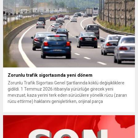
(YDK) sevk edilen ve partideki tüm görevlerinden...
Zorunlu trafik sigortasında yeni dönem
Zorunlu Trafik Sigortası Genel Şartlarında köklü değişikliklere
gidildi. 1 Temmuz 2026 itibarıyla yürürlüğe girecek yeni
mevzuat; kaza yerini terk eden sürücülere yönelik rücu (zararı
rücu ettirme) haklarını genişletirken, orijinal parça
kullanımındaki yaş sınırını kaldırıyor ve değer kaybı
ödemelerinde hak sahibinin başvuru şartını otomatik hale
getiriyor. Hazine Müsteşarlığına bağlı ilgili kurumlarca...