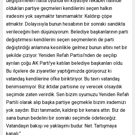
değiştirmeleri hatta oyunda en kıyasiye rekabet halinde
oldukları partiye geçmeleri kendilerini seçen halkın
iradesini yok saymaktır tanımamaktır. Kaldırıp çöpe
atmaktır. Dolayısıyla bunun hesabının bir sonraki sandıkta
verileceğini ben düşünüyorum. Belediye başkanlarının parti
değiştirmesi kendilerini seçen seçmenlerin de parti
değiştirdiği anlamına kesinlikle gelmez bunun altını net bir
şekilde çiziyor. Yeniden Refah Partisi’nden de seçilip
ayrılan çoğu AK Parti’ye katılan belediye başkanları oldu.
Bu ilçelere de ziyaretler yaptığımızda görüyoruz ki
vatandaş kendilerine öfke biriktiriyor. Bu tavrı vatandaş
benimsemiyor. Biz iktidar partisine oy verecek olsaydık
seçimde zaten verirdik. Sen bizim oyumuzu Yeniden Refah
Partili olarak alıp başka partiye geçmekle bizim irademizi
yok saydın. Bizi tanımadın, kaldırıp bir kenara attın. Biz de
sana bunun bedelini bir sonraki seçimde ödeteceğiz.
Vatandaşın bakışı ve yaklaşımı budur. Net. Tartışmaya
kapalı.”