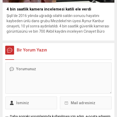
4 bin saatlik kamera incelemesi katili ele verdi
Şişli’de 2016 yılında uğradığı silahlı saldırı sonucu hayatını
kaybeden ünlü dans grubu Mezdeke’nin üyesi Aynur Kanbur
cinayeti, 10 yıl sonra aydınlatıldı. 4 bin saatlik güvenlik kamerası
görüntüsünü ve bin 700 Akbil kaydını inceleyen Cinayet Büro
ekipleri, cinayeti işlediğini itiraf eden maktulün akrabası Bülent
G. ile azmettirici olduğu öne sürülen 2...
Bir Yorum Yazın
Daha sonraki yorumlarımda kullanılması için adım, e-posta adresim