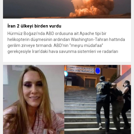
İran 2 ülkeyi birden vurdu
Hürmüz Boğazı’nda ABD ordusuna ait Apache tipi bir
helikopterin düşmesinin ardından Washington-Tahran hattında
gerilim zirveye tırmandı. ABD’nin “meşru müdafaa”
gerekçesiyle İran’daki hava savunma sistemleri ve radarları
vurmasına, İran Devrim Muhafızları Bahreyn ve Ürdün’deki
Amerikan askeri üslerini hedef alarak sert karşılık verdi. Tahran,
yeni bir ABD saldırısına anında yanıt verileceğini duyurdu....