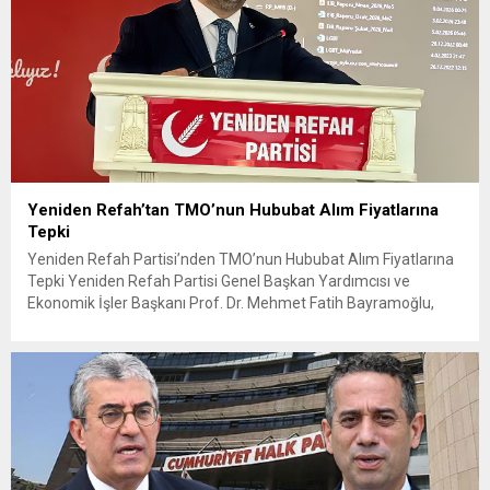
Yeniden Refah’tan TMO’nun Hububat Alım Fiyatlarına
Tepki
Yeniden Refah Partisi’nden TMO’nun Hububat Alım Fiyatlarına
Tepki Yeniden Refah Partisi Genel Başkan Yardımcısı ve
Ekonomik İşler Başkanı Prof. Dr. Mehmet Fatih Bayramoğlu,
Toprak Mahsulleri Ofisi’nin (TMO) açıkladığı hububat alım
fiyatlarına ilişkin yazılı bir açıklama yaptı. Bayramoğlu, açıklanan
fiyatların çiftçinin artan maliyetlerini karşılamaktan uzak
olduğunu savunarak fiyatların yeniden değerlendirilmesi
çağrısında...