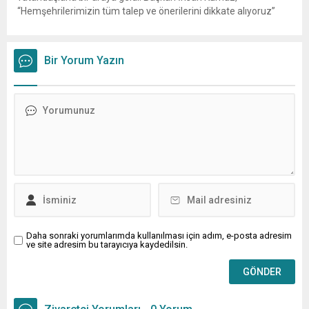
“Hemşehrilerimizin tüm talep ve önerilerini dikkate alıyoruz”
dedi. İlkadım Belediye Başkanı İhsan Kurnaz, mahalle ziyaretleri
kapsamında Kıran Mahallesini ziyaret etti. Mahalle sakinleriyle
sohbet eden, onların talep ve önerileri dinleyen Başkan İhsan
Bir Yorum Yazın
Kurnaz, gelen taleplerin çözümü için...
Daha sonraki yorumlarımda kullanılması için adım, e-posta adresim
ve site adresim bu tarayıcıya kaydedilsin.