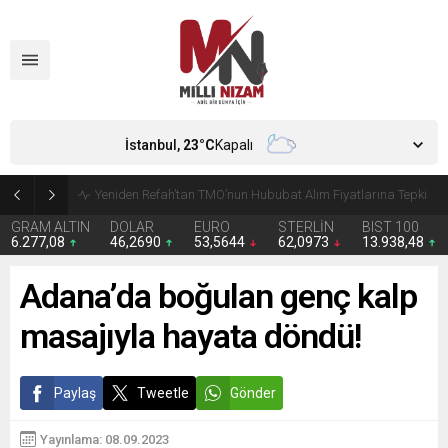
İstanbul,
23
°C
Kapalı
CHP’de Günaydın ve Başarır’ın grup başkanvekilliği düştü
GRAM ALTIN
DOLAR
EURO
STERLİN
BIST 100
6.277,08
46,2690
53,5644
62,0973
13.938,48
Adana’da boğulan genç kalp
masajıyla hayata döndü!
Paylaş
Tweetle
Gönder
Yayınlama: 08.09.2023