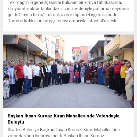
Tekirdağ’ın Ergene ilçesinde bulunan bir kimya fabrikasında,
kimyasal reaktör tankındaki sızıntı nedeniyle patlama meydana
geldi. Olayda biri ağır olmak üzere toplam 4 işçi yaralandı.
Durumu kritik olan bir işçi tedavi amacıyla İstanbul’a sevk
edilirken, bölgede AFAD ve KBRN ekipleri tarafından geniş çaplı
güvenlik ve sızıntı incelemesi başlatıldı. Tekirdağ’ın Ergene
ilçesine...
Başkan İhsan Kurnaz Kıran Mahallesinde Vatandaşla
Buluştu
İlkadım Belediye Başkanı İhsan Kurnaz, Kıran Mahallesinde
vatandaşlarla bir araya geldi. Başkan İhsan Kurnaz,