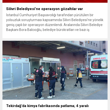
Silivri Belediyesi’ne operasyon gözaltılar var
İstanbul Cumhuriyet Başsavcılığı tarafından yürütülen bir
yolsuzluk soruşturması kapsamında Silivri Belediyesi’ne yönelik
geniş çaplı bir operasyon düzenlendi. Aralarında Silivri Belediye
Başkanı Bora Balcıoğlu, belediye bürokratları ve bazı iş
insanlarının da bulunduğu çok sayıda kişi hakkında gözaltı kararı
uygulandı. Emniyet güçlerinin belediye binasındaki teknik
inceleme ve arama çalışmaları devam ediyor. İstanbul’da...
Tekirdağ’da kimya fabrikasında patlama; 4 yaralı