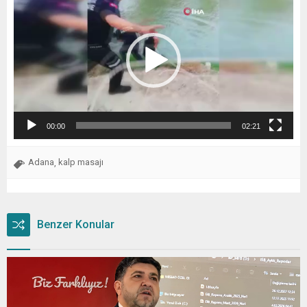
oynatıcı
00:00
02:21
Adana
kalp masajı
,
Benzer Konular