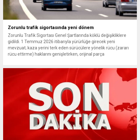
Zorunlu trafik sigortasında yeni dönem
Zorunlu Trafik Sigortası Genel Şartlarında köklü değişikliklere
gidildi. 1 Temmuz 2026 itibarıyla yürürlüğe girecek yeni
mevzuat; kaza yerini terk eden sürücülere yönelik rücu (zararı
rücu ettirme) haklarını genişletirken, orijinal parça
kullanımındaki yaş sınırını kaldırıyor ve değer kaybı
ödemelerinde hak sahibinin başvuru şartını otomatik hale
getiriyor. Hazine Müsteşarlığına bağlı ilgili kurumlarca...