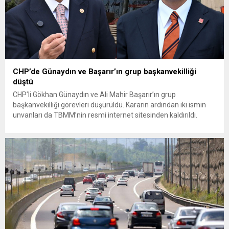
CHP’de Günaydın ve Başarır’ın grup başkanvekilliği
düştü
CHP’li Gökhan Günaydın ve Ali Mahir Başarır’ın grup
başkanvekilliği görevleri düşürüldü. Kararın ardından iki ismin
unvanları da TBMM’nin resmi internet sitesinden kaldırıldı.
Günaydın, ilk açıklamasında “Olmayan MYK’nın verdiği
hukuksuz bir karardır” dedi. CHP’den tedbirli olarak kesin
çıkarma cezası uygulanmak üzere Yüksek Disiplin Kurulu’na
(YDK) sevk edilen ve partideki tüm görevlerinden...