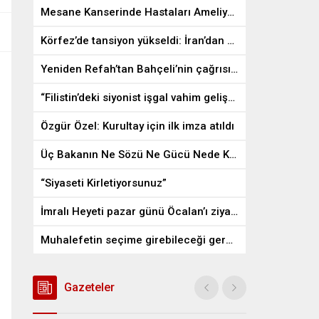
Mesane Kanserinde Hastaları Ameliyattan Kurtaran İlaç
Körfez’de tansiyon yükseldi: İran’dan ABD üslerine misilleme
Yeniden Refah’tan Bahçeli’nin çağrısına destek
“Filistin’deki siyonist işgal vahim gelişmelere gebe”
Özgür Özel: Kurultay için ilk imza atıldı
Üç Bakanın Ne Sözü Ne Gücü Nede Kudreti Yetmedi
“Siyaseti Kirletiyorsunuz”
İmralı Heyeti pazar günü Öcalan’ı ziyaret edecek
Muhalefetin seçime girebileceği gerçek bir alan kalmayabilir
Gazeteler