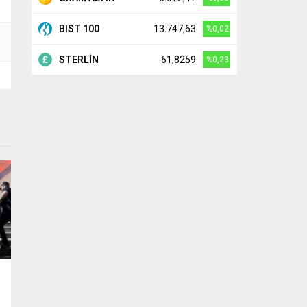
BIST 100
13.747,63
%0,02
STERLİN
61,8259
%0,23