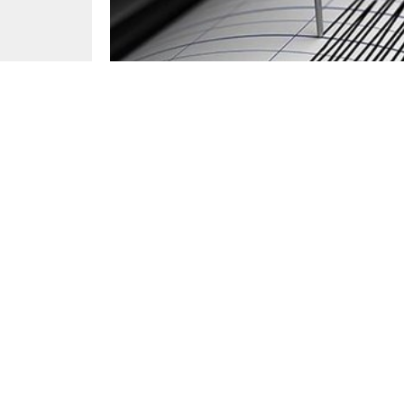
Yayınlama: 04.10.2023
Hatay’ın Samandağ ilçesinde yaşanan 4 şidde
Merkez üssü Samandağ ilçesi olan deprem, vat
Hatay Valiliği depremle ilgili yayınladığı açık
ekiplerin tedbiren sahaya ulaştığını ifade etti.
Hatay Valiliği tarafından yapılan açıklama: