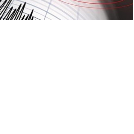
A
A
+
-
tindeki depreme ilişkin valilikten açıklama geldi.
andaşların panik yaşamasına sebep oldu.
lamasında, bölgede olumsuz bir durum tespit edilmediğini,