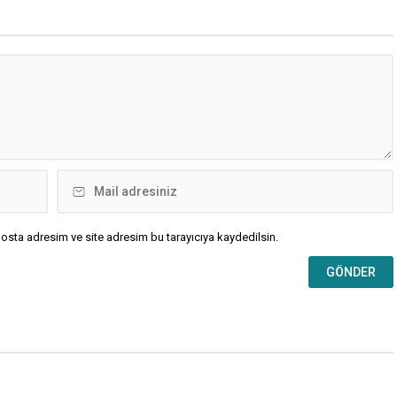
upası’na dönüş vurgusu
grubunun gerçekleştirdiği fiyat
en, Vincenzo Montella’nın
ayarlamasının hemen ardından,
dünya sahnesinde etki
British American Tobacco (BAT) da
a hazır” olarak
zam kararı aldı. Tekel Bayileri
irildi. A Milli Takım’ın yıldızı
Yardımlaşma...
r gösterildi. The...
osta adresim ve site adresim bu tarayıcıya kaydedilsin.