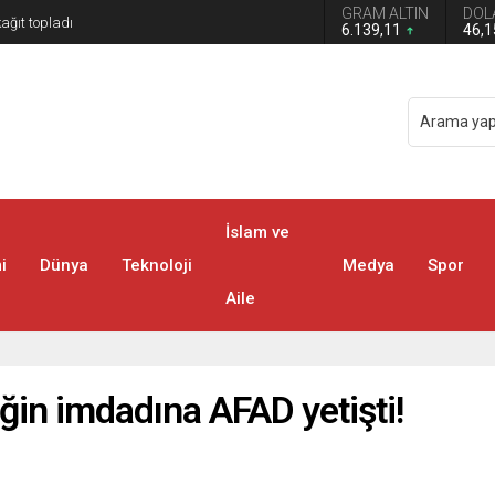
GRAM ALTIN
DOL
6.139,11
46,
İslam ve
i
Dünya
Teknoloji
Medya
Spor
Aile
ğin imdadına AFAD yetişti!