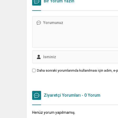
muhalefetsiz, ana muhalefet
Bir Yorum Yazın
Dünya K
gündemsiz kalmamalıdır. Bir an
yapılırk
önce anlaşın, kurultay kararı alın,
takımı “
sorunun kaynağı değil, çözümün
yaratmay
adresi olun. Türkiye’yi...
değerlend
Arda Güle
Daha sonraki yorumlarımda kullanılması için adım, e-p
Ziyaretçi Yorumları - 0 Yorum
Henüz yorum yapılmamış.