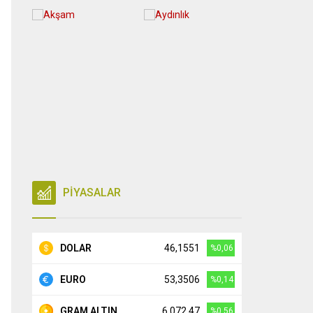
PİYASALAR
DOLAR
46,1551
%0,06
EURO
53,3506
%0,14
GRAM ALTIN
6.072,47
%0,56