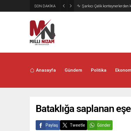
SON DAKİKA
İran 2 ülkeyi birden vurdu
Anasayfa
Gündem
Politika
Ekonom
Bataklığa saplanan eşe
Paylaş
Tweetle
Gönder