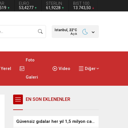
AR
EURO
STERLİN
BIST 100
1519
53,4277
61,9228
13.743,50
İstanbul,
22
°C
Açık
Foto
Yerel
Video
Diğer
Galeri
EN SON EKLENENLER
Güvensiz gıdalar her yıl 1,5 milyon can alıyor