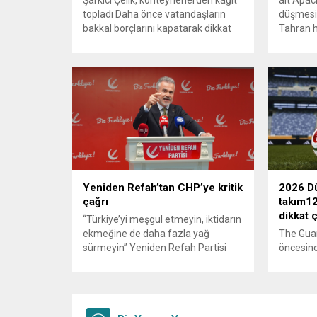
Şarkıcı Çelik, konteynerlerden kağıt
ait Apach
topladı Daha önce vatandaşların
düşmesi
bakkal borçlarını kapatarak dikkat
Tahran h
çeken ünlü şarkıcı Çelik, bu sefer
tırmand
bambaşka bir harekete imza attı.
gerekçes
Çelik, Samsun’un İlkadım ilçesinde
savunma 
çöpten kağıt toplayarak geçimini
vurmasın
sağlayan Serpil Hanım’a destek
Bahreyn
oldu. Çelik, sokaklardaki
askeri üs
konteynerlerden kağıt topladı. Ünlü
karşılık 
şarkıcı Çelik, Samsun’un İlkadım
saldırısı
ilçesinde çöpten kağıt toplayarak...
duyurdu..
Yeniden Refah’tan CHP’ye kritik
2026 Dü
çağrı
takım12
dikkat 
“Türkiye’yi meşgul etmeyin, iktidarın
ekmeğine de daha fazla yağ
The Gua
sürmeyin” Yeniden Refah Partisi
öncesind
Genel Başkan Yardımcısı ve Parti
takımlar
Sözcüsü Suat Kılıç, CHP’de yaşanan
kapsamlı
‘mutlak butlan’ krizine ilişkin yaptığı
Rehberde
açıklamada, “Türkiye ana
üçüncülü