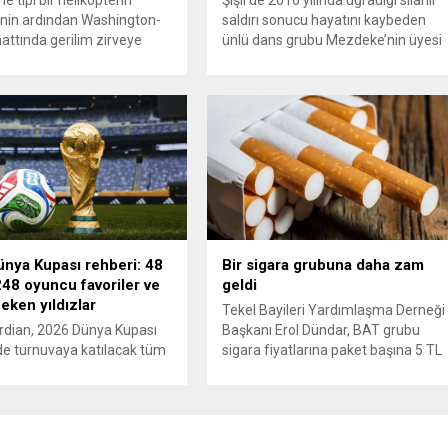
e tipi bir helikopterin
Şişli’de 2016 yılında uğradığı silahlı
nin ardından Washington-
saldırı sonucu hayatını kaybeden
attında gerilim zirveye
ünlü dans grubu Mezdeke’nin üyesi
ı. ABD’nin “meşru müdafaa”
Aynur Kanbur cinayeti, 10 yıl sonra
iyle İran’daki hava
aydınlatıldı. 4 bin saatlik güvenlik
sistemleri ve radarları
kamerası görüntüsünü ve bin 700
a, İran Devrim Muhafızları
Akbil kaydını inceleyen Cinayet Büro
 ve Ürdün’deki Amerikan
ekipleri, cinayeti işlediğini itiraf eden
lerini hedef alarak sert
maktulün akrabası Bülent G. ile
verdi. Tahran, yeni bir ABD
azmettirici olduğu öne sürülen 2...
na anında yanıt verileceğini
..
nya Kupası rehberi: 48
Bir sigara grubuna daha zam
48 oyuncu favoriler ve
geldi
çeken yıldızlar
Tekel Bayileri Yardımlaşma Derneği
rdian, 2026 Dünya Kupası
Başkanı Erol Dündar, BAT grubu
e turnuvaya katılacak tüm
sigara fiyatlarına paket başına 5 TL
 ve 1248 oyuncu için
artış uygulandığını ve yeni fiyat
 bir rehber yayımladı.
listesinin 5 Haziran 2026 itibarıyla
 Türkiye için 2002’deki
yürürlüğe girdiğini açıkladı. Sektörü
ğün ardından 22 yıl sonra
önde gelen üreticilerinden JTI