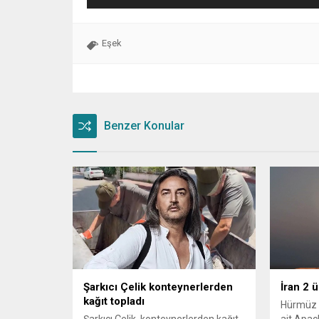
Eşek
Benzer Konular
Şarkıcı Çelik konteynerlerden
İran 2 
kağıt topladı
Hürmüz 