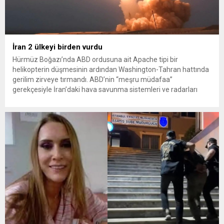
İran 2 ülkeyi birden vurdu
Hürmüz Boğazı’nda ABD ordusuna ait Apache tipi bir
helikopterin düşmesinin ardından Washington-Tahran hattında
gerilim zirveye tırmandı. ABD’nin “meşru müdafaa”
gerekçesiyle İran’daki hava savunma sistemleri ve radarları
vurmasına, İran Devrim Muhafızları Bahreyn ve Ürdün’deki
Amerikan askeri üslerini hedef alarak sert karşılık verdi. Tahran,
yeni bir ABD saldırısına anında yanıt verileceğini duyurdu....