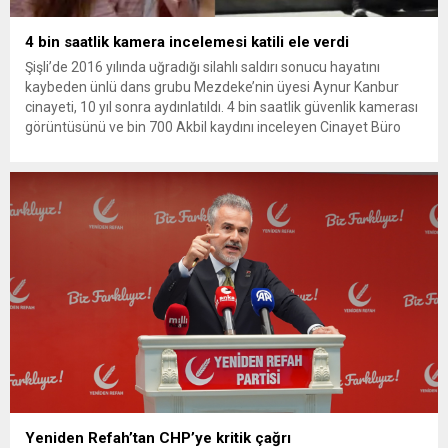
4 bin saatlik kamera incelemesi katili ele verdi
Şişli’de 2016 yılında uğradığı silahlı saldırı sonucu hayatını
kaybeden ünlü dans grubu Mezdeke’nin üyesi Aynur Kanbur
cinayeti, 10 yıl sonra aydınlatıldı. 4 bin saatlik güvenlik kamerası
görüntüsünü ve bin 700 Akbil kaydını inceleyen Cinayet Büro
ekipleri, cinayeti işlediğini itiraf eden maktulün akrabası Bülent
G. ile azmettirici olduğu öne sürülen 2...
Yeniden Refah’tan CHP’ye kritik çağrı