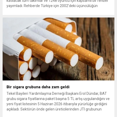
katılacak tüm takımlar ve 1248 oyuncu için kapsamlı bir rehber
yayımladı. Rehberde Türkiye için 2002’deki üçüncülüğün
ardından 22 yıl sonra Dünya Kupası’na dönüş vurgusu
yapılırken, Vincenzo Montella’nın takımı “dünya sahnesinde etki
yaratmaya hazır” olarak değerlendirildi. A Milli Takım’ın yıldızı
Arda Güler gösterildi. The...
Bir sigara grubuna daha zam geldi
Tekel Bayileri Yardımlaşma Derneği Başkanı Erol Dündar, BAT
grubu sigara fiyatlarına paket başına 5 TL artış uygulandığını ve
yeni fiyat listesinin 5 Haziran 2026 itibarıyla yürürlüğe girdiğini
açıkladı. Sektörün önde gelen üreticilerinden JTI grubunun
gerçekleştirdiği fiyat ayarlamasının hemen ardından, British