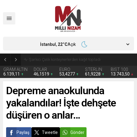
İstanbul,
22
°C
Açık
İran 2 ülkeyi birden vurdu
GRAM ALTIN
DOLAR
EURO
STERLİN
BIST 100
6.139,11
46,1519
53,4277
61,9228
13.743,50
Depreme anaokulunda
yakalandılar! İşte dehşete
düşüren o anlar…
Paylaş
Tweetle
Gönder