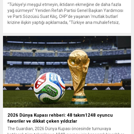
“Türkiye’yi meşgul etmeyin, iktidarın ekmeğine de daha fazla
yağ sürmeyin” Yeniden Refah Partisi Genel Başkan Yardımcısı
ve Parti Sözcüsü Suat Kılıç, CHP’de yaşanan ‘mutlak butlan’
krizine ilişkin yaptığı açıklamada, “Türkiye ana muhalefetsiz,
ana muhalefet gündemsiz kalmamalıdır. Bir an önce anlaşın,
kurultay kararı alın, sorunun kaynağı değil, çözümün adresi
olun. Türkiye’yi...
2026 Dünya Kupası rehberi: 48 takım1248 oyuncu
favoriler ve dikkat çeken yıldızlar
The Guardian, 2026 Dünya Kupası öncesinde turnuvaya