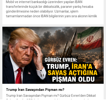
Mobil ve internet bankacılığı üzerinden yapılan IBAN
transferlerinde küçük bir dikkatsizlik, paranın yanlış hesaba
gönderilmesine neden olabiliyor. Uzmanlar, işlem
tamamlanmadan önce IBAN bilgilerinin yanı sıra alıcının kimlik
bilgilerinin de mutlaka kontrol edilmesini öneriyor. Günlük
bankacılık işlemlerinin önemli bir bölümünü oluşturan para
transferlerinde, özellikle IBAN’ın yanlış yazılması veya alıcı
bilgilerinin kontrol...
Trump İran Savaşından Pişman mı?
Trump İran Savaşından Pişman mı? Gürbüz Evren’den Dikkat
Çeken Analiz ABD ile İran arasındaki savaş devam ederken,
ABD Başkanı Donald Trump’ın çatışmayı sona erdirme arayışları