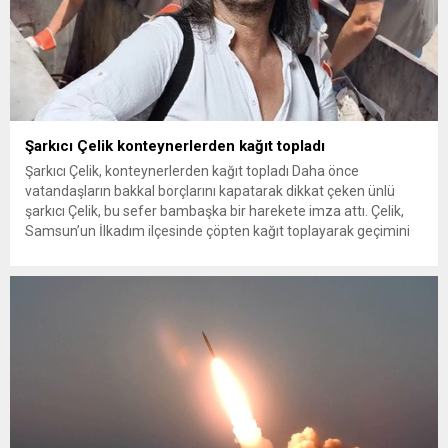
Şarkıcı Çelik konteynerlerden kağıt topladı
Şarkıcı Çelik, konteynerlerden kağıt topladı Daha önce
vatandaşların bakkal borçlarını kapatarak dikkat çeken ünlü
şarkıcı Çelik, bu sefer bambaşka bir harekete imza attı. Çelik,
Samsun’un İlkadım ilçesinde çöpten kağıt toplayarak geçimini
sağlayan Serpil Hanım’a destek oldu. Çelik, sokaklardaki
konteynerlerden kağıt topladı. Ünlü şarkıcı Çelik, Samsun’un
İlkadım ilçesinde çöpten kağıt toplayarak...