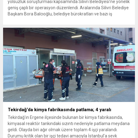
yolsuzluk soruşturması kapsamında Silivri Belediyesi’ne yönelik
geniş çaplı bir operasyon düzenlendi. Aralarında Silivri Belediye
Başkanı Bora Balcıoğlu, belediye bürokratları ve bazı iş
insanlarının da bulunduğu çok sayıda kişi hakkında gözaltı kararı
uygulandı. Emniyet güçlerinin belediye binasındaki teknik
inceleme ve arama çalışmaları devam ediyor. İstanbul’da...
Tekirdağ’da kimya fabrikasında patlama; 4 yaralı
Tekirdağ’ın Ergene ilçesinde bulunan bir kimya fabrikasında,
kimyasal reaktör tankındaki sızıntı nedeniyle patlama meydana
geldi. Olayda biri ağır olmak üzere toplam 4 işçi yaralandı.
Durumu kritik olan bir işçi tedavi amacıyla İstanbul’a sevk