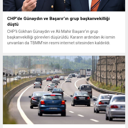
CHP’de Günaydın ve Başarır’ın grup başkanvekilliği
düştü
CHP’li Gökhan Günaydın ve Ali Mahir Başarır’ın grup
başkanvekilliği görevleri düşürüldü. Kararın ardından iki ismin
unvanları da TBMM’nin resmi internet sitesinden kaldırıldı.
Günaydın, ilk açıklamasında “Olmayan MYK’nın verdiği
hukuksuz bir karardır” dedi. CHP’den tedbirli olarak kesin
çıkarma cezası uygulanmak üzere Yüksek Disiplin Kurulu’na
(YDK) sevk edilen ve partideki tüm görevlerinden...