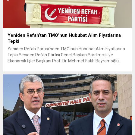
Yeniden Refah’tan TMO’nun Hububat Alım Fiyatlarına
Tepki
Yeniden Refah Partisi’nden TMO’nun Hububat Alım Fiyatlarına
Tepki Yeniden Refah Partisi Genel Başkan Yardımcısı ve
Ekonomik İşler Başkanı Prof. Dr. Mehmet Fatih Bayramoğlu,
Toprak Mahsulleri Ofisi’nin (TMO) açıkladığı hububat alım
fiyatlarına ilişkin yazılı bir açıklama yaptı. Bayramoğlu, açıklanan
fiyatların çiftçinin artan maliyetlerini karşılamaktan uzak
olduğunu savunarak fiyatların yeniden değerlendirilmesi
çağrısında...