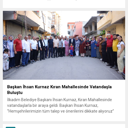
edilirken, bölgede AFAD ve KBRN ekipleri tarafından geniş çaplı
güvenlik ve sızıntı incelemesi başlatıldı. Tekirdağ’ın Ergene
ilçesine...
Başkan İhsan Kurnaz Kıran Mahallesinde Vatandaşla
Buluştu
İlkadım Belediye Başkanı İhsan Kurnaz, Kıran Mahallesinde
vatandaşlarla bir araya geldi. Başkan İhsan Kurnaz,
“Hemşehrilerimizin tüm talep ve önerilerini dikkate alıyoruz”
dedi. İlkadım Belediye Başkanı İhsan Kurnaz, mahalle ziyaretleri
kapsamında Kıran Mahallesini ziyaret etti. Mahalle sakinleriyle