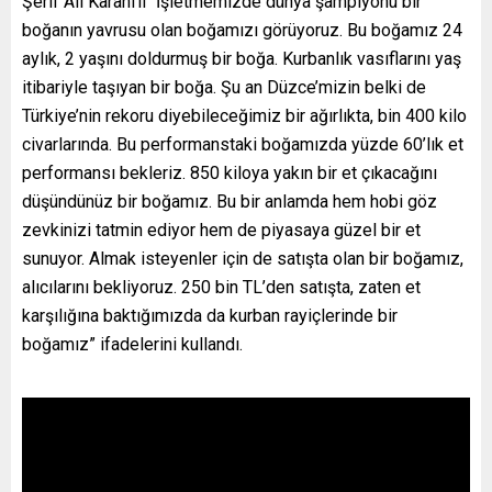
Şerif Ali Karanfil “İşletmemizde dünya şampiyonu bir
boğanın yavrusu olan boğamızı görüyoruz. Bu boğamız 24
aylık, 2 yaşını doldurmuş bir boğa. Kurbanlık vasıflarını yaş
itibariyle taşıyan bir boğa. Şu an Düzce’mizin belki de
Türkiye’nin rekoru diyebileceğimiz bir ağırlıkta, bin 400 kilo
civarlarında. Bu performanstaki boğamızda yüzde 60’lık et
performansı bekleriz. 850 kiloya yakın bir et çıkacağını
düşündünüz bir boğamız. Bu bir anlamda hem hobi göz
zevkinizi tatmin ediyor hem de piyasaya güzel bir et
sunuyor. Almak isteyenler için de satışta olan bir boğamız,
alıcılarını bekliyoruz. 250 bin TL’den satışta, zaten et
karşılığına baktığımızda da kurban rayiçlerinde bir
boğamız” ifadelerini kullandı.