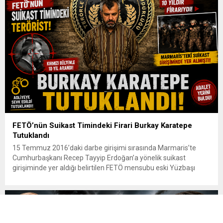
başvurular 31 Ağustos tarihinde sona eriyor. Hak sahiplerine 72
aya varan...
FETÖ’nün Suikast Timindeki Firari Burkay Karatepe
Tutuklandı
15 Temmuz 2016’daki darbe girişimi sırasında Marmaris’te
Cumhurbaşkanı Recep Tayyip Erdoğan’a yönelik suikast
girişiminde yer aldığı belirtilen FETÖ mensubu eski Yüzbaşı
Burkay Karatepe, çıkarıldığı mahkemece tutuklandı. Yaklaşık 10
yıldır firari olan ve kırmızı bültenle aranan Karatepe, geçtiğimiz
günlerde Afyonkarahisar’da düzenlenen operasyonla
yakalanmıştı. Emniyet Genel Müdürlüğü İstihbarat Başkanlığı
koordinasyonunda yürütülen çalışmalar...