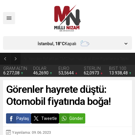
İstanbul,
18
°C
Kapalı
CHP’de Günaydın ve Başarır’ın grup başkanvekilliği düştü
GRAM ALTIN
DOLAR
EURO
STERLİN
BIST 100
6.277,08
46,2690
53,5644
62,0973
13.938,48
Görenler hayrete düştü:
Otomobil fiyatında boğa!
Paylaş
Tweetle
Gönder
Yayınlama: 09.06.2023