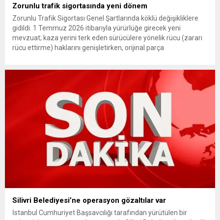
Zorunlu trafik sigortasında yeni dönem
Zorunlu Trafik Sigortası Genel Şartlarında köklü değişikliklere
gidildi. 1 Temmuz 2026 itibarıyla yürürlüğe girecek yeni
mevzuat; kaza yerini terk eden sürücülere yönelik rücu (zararı
rücu ettirme) haklarını genişletirken, orijinal parça
kullanımındaki yaş sınırını kaldırıyor ve değer kaybı
ödemelerinde hak sahibinin başvuru şartını otomatik hale
getiriyor. Hazine Müsteşarlığına bağlı ilgili kurumlarca...
Silivri Belediyesi’ne operasyon gözaltılar var
İstanbul Cumhuriyet Başsavcılığı tarafından yürütülen bir