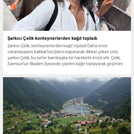
Şarkıcı Çelik konteynerlerden kağıt topladı
Şarkıcı Çelik, konteynerlerden kağıt topladı Daha önce
vatandaşların bakkal borçlarını kapatarak dikkat çeken ünlü
şarkıcı Çelik, bu sefer bambaşka bir harekete imza attı. Çelik,
Samsun’un İlkadım ilçesinde çöpten kağıt toplayarak geçimini
sağlayan Serpil Hanım’a destek oldu. Çelik, sokaklardaki
konteynerlerden kağıt topladı. Ünlü şarkıcı Çelik, Samsun’un
İlkadım ilçesinde çöpten kağıt toplayarak...