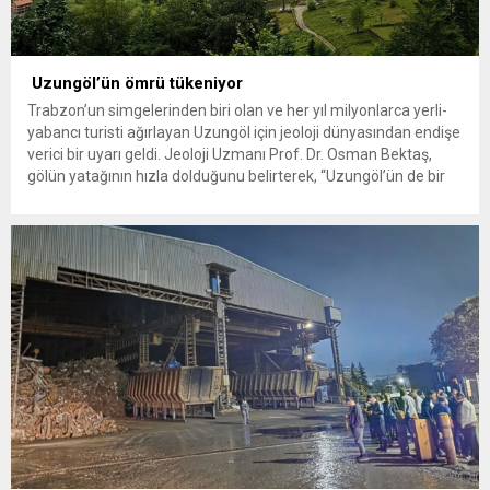
Uzungöl’ün ömrü tükeniyor
Trabzon’un simgelerinden biri olan ve her yıl milyonlarca yerli-
yabancı turisti ağırlayan Uzungöl için jeoloji dünyasından endişe
verici bir uyarı geldi. Jeoloji Uzmanı Prof. Dr. Osman Bektaş,
gölün yatağının hızla dolduğunu belirterek, “Uzungöl’ün de bir
ömrü var,” dedi ve bölgedeki ‘karasallaşma’ (topraklaşma)
tehlikesine dikkat çekti. Doğal güzelliğiyle Karadeniz turizminin
lokomotifi konumunda...