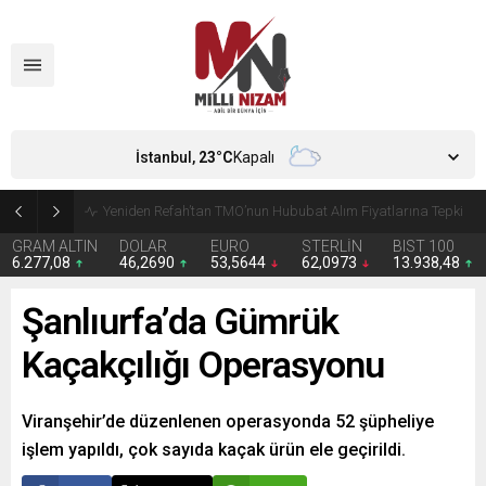
İstanbul,
23
°C
Kapalı
CHP’de Günaydın ve Başarır’ın grup başkanvekilliği düştü
GRAM ALTIN
DOLAR
EURO
STERLİN
BIST 100
6.277,08
46,2690
53,5644
62,0973
13.938,48
Şanlıurfa’da Gümrük
Kaçakçılığı Operasyonu
Viranşehir’de düzenlenen operasyonda 52 şüpheliye
işlem yapıldı, çok sayıda kaçak ürün ele geçirildi.