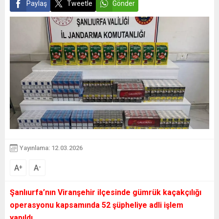
Paylaş
Tweetle
Gönder
Yayınlama: 12.03.2026
A
A
+
-
Şanlıurfa’nın Viranşehir ilçesinde gümrük kaçakçılığı
operasyonu kapsamında 52 şüpheliye adli işlem
yapıldı.