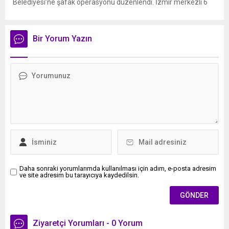
Belediyesi’ne şafak operasyonu düzenlendi. İzmir merkezli 6
ilde eş zamanlı gerçekleştirilen operasyonlarda, aralarında
mevcut CHP’li Buca Belediye Başkanı Görkem Duman’ın da
bulunduğu 62 şüpheli hakkında gözaltı kararı verildi. İzmir
Bir Yorum Yazın
Cumhuriyet Başsavcılığı’nın koordinasyonunda yürütülen teknik
ve fiziki takibin ardından,...
Daha sonraki yorumlarımda kullanılması için adım, e-posta adresim
ve site adresim bu tarayıcıya kaydedilsin.
Ziyaretçi Yorumları - 0 Yorum