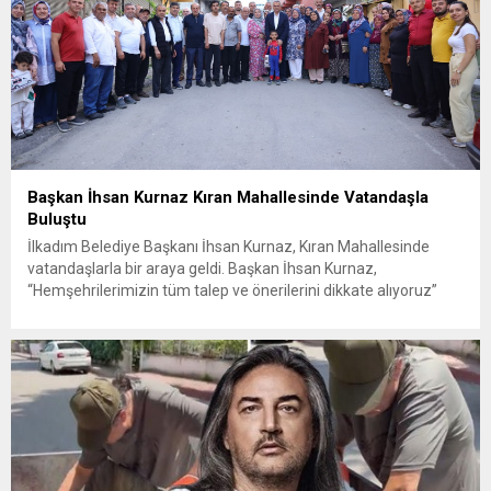
Başkan İhsan Kurnaz Kıran Mahallesinde Vatandaşla
Buluştu
İlkadım Belediye Başkanı İhsan Kurnaz, Kıran Mahallesinde
vatandaşlarla bir araya geldi. Başkan İhsan Kurnaz,
“Hemşehrilerimizin tüm talep ve önerilerini dikkate alıyoruz”
dedi. İlkadım Belediye Başkanı İhsan Kurnaz, mahalle ziyaretleri
kapsamında Kıran Mahallesini ziyaret etti. Mahalle sakinleriyle
sohbet eden, onların talep ve önerileri dinleyen Başkan İhsan
Kurnaz, gelen taleplerin çözümü için...