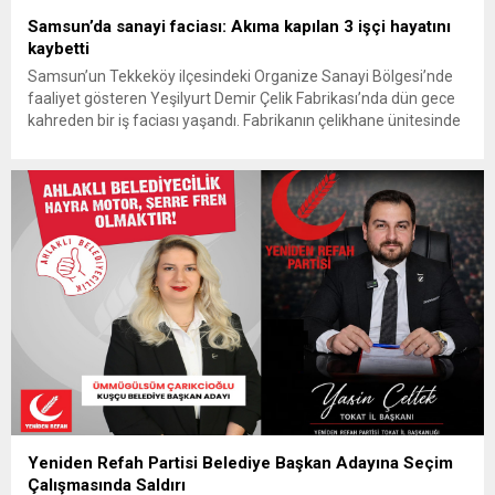
Samsun’da sanayi faciası: Akıma kapılan 3 işçi hayatını
kaybetti
Samsun’un Tekkeköy ilçesindeki Organize Sanayi Bölgesi’nde
faaliyet gösteren Yeşilyurt Demir Çelik Fabrikası’nda dün gece
kahreden bir iş faciası yaşandı. Fabrikanın çelikhane ünitesinde
meydana gelen olayda, yüksek voltajlı elektrik akımına kapılan
40’lı yaşlardaki 3 işçi olay yerinde yaşamını yitirdi. Bölgede adli
ve idari soruşturma başlatılırken, acı haber kenti yasa boğdu.
Samsun...
Yeniden Refah Partisi Belediye Başkan Adayına Seçim
Çalışmasında Saldırı