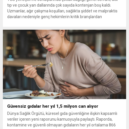
tıp ve çocuk yan dallarında çok sayıda kontenjan boş kaldı.
Uzmanlar, ağır çalışma koşulları, sağlıkta şiddet ve malpraktis
davaları nedeniyle genç hekimlerin kritik branşlardan
uzaklaştığını belirterek, ‘Bu gidişle çocuk doktoru bulmakta
zorlanacağız’ diyor. Tıpta Uzmanlık Eğitimi Giriş Sınavı (TUS)
yerleştirme sonuçları, sağlık...
Güvensiz gıdalar her yıl 1,5 milyon can alıyor
Dünya Sağlık Örgütü, küresel gıda güvenliğine ilişkin kapsamlı
veriler içeren yeni raporunu kamuoyuyla paylaştı. Raporda,
kontamine ve güvenli olmayan gıdaların her yıl ortalama 866