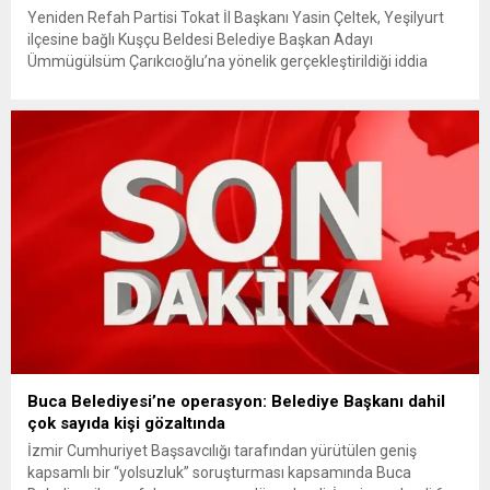
Yeniden Refah Partisi Tokat İl Başkanı Yasin Çeltek, Yeşilyurt
ilçesine bağlı Kuşçu Beldesi Belediye Başkan Adayı
Ümmügülsüm Çarıkcıoğlu’na yönelik gerçekleştirildiği iddia
edilen saldırıya sert tepki gösterdi. Çeltek, seçim çalışmaları
sırasında kadın adayın üzerine araç sürüldüğünü ve ardından
tehdit ile hakarete maruz kaldığını belirterek olayın takipçisi
olacaklarını açıkladı. Seçim Otobüsünün Yanında...
Buca Belediyesi’ne operasyon: Belediye Başkanı dahil
çok sayıda kişi gözaltında
İzmir Cumhuriyet Başsavcılığı tarafından yürütülen geniş
kapsamlı bir “yolsuzluk” soruşturması kapsamında Buca