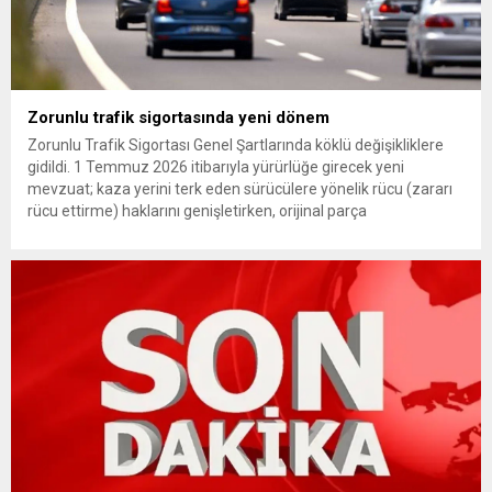
Zorunlu trafik sigortasında yeni dönem
Zorunlu Trafik Sigortası Genel Şartlarında köklü değişikliklere
gidildi. 1 Temmuz 2026 itibarıyla yürürlüğe girecek yeni
mevzuat; kaza yerini terk eden sürücülere yönelik rücu (zararı
rücu ettirme) haklarını genişletirken, orijinal parça
kullanımındaki yaş sınırını kaldırıyor ve değer kaybı
ödemelerinde hak sahibinin başvuru şartını otomatik hale
getiriyor. Hazine Müsteşarlığına bağlı ilgili kurumlarca...