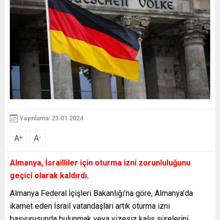
Yayınlama: 23.01.2024
A
A
+
-
Almanya, İsrailliler için oturma izni zorunluluğunu
geçici olarak kaldırdı.
Almanya Federal İçişleri Bakanlığı’na göre, Almanya’da
ikamet eden İsrail vatandaşları artık oturma izni
başvurusunda bulunmak veya vizesiz kalış sürelerini