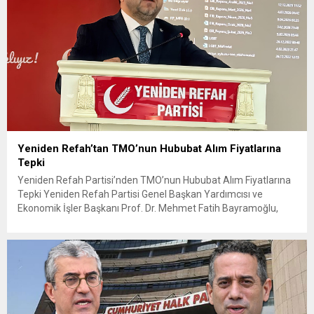
Yeniden Refah’tan TMO’nun Hububat Alım Fiyatlarına
Tepki
Yeniden Refah Partisi’nden TMO’nun Hububat Alım Fiyatlarına
Tepki Yeniden Refah Partisi Genel Başkan Yardımcısı ve
Ekonomik İşler Başkanı Prof. Dr. Mehmet Fatih Bayramoğlu,
Toprak Mahsulleri Ofisi’nin (TMO) açıkladığı hububat alım
fiyatlarına ilişkin yazılı bir açıklama yaptı. Bayramoğlu, açıklanan
fiyatların çiftçinin artan maliyetlerini karşılamaktan uzak
olduğunu savunarak fiyatların yeniden değerlendirilmesi
çağrısında...