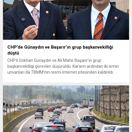
CHP’de Günaydın ve Başarır’ın grup başkanvekilliği
düştü
CHP’li Gökhan Günaydın ve Ali Mahir Başarır’ın grup
başkanvekilliği görevleri düşürüldü. Kararın ardından iki ismin
unvanları da TBMM’nin resmi internet sitesinden kaldırıldı.
Günaydın, ilk açıklamasında “Olmayan MYK’nın verdiği
hukuksuz bir karardır” dedi. CHP’den tedbirli olarak kesin
çıkarma cezası uygulanmak üzere Yüksek Disiplin Kurulu’na
(YDK) sevk edilen ve partideki tüm görevlerinden...