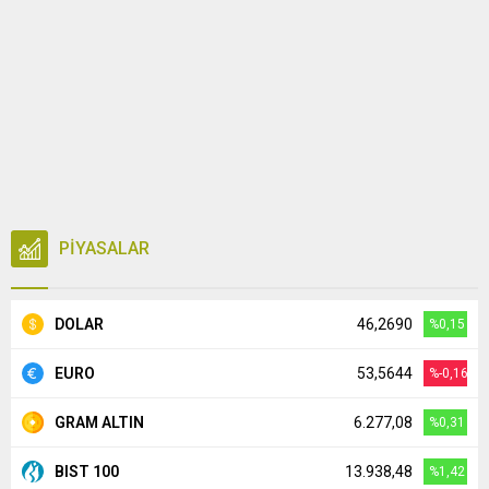
PİYASALAR
DOLAR
46,2690
%0,15
EURO
53,5644
%-0,16
GRAM ALTIN
6.277,08
%0,31
BIST 100
13.938,48
%1,42