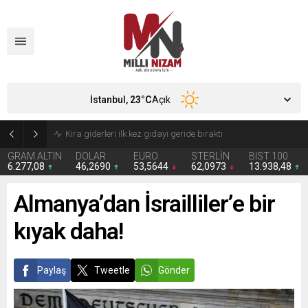
İstanbul,
23
°C
Açık
24 Yıllık Hasret Acı Başladı: Türkiye Avustralya’ya 2-0 Mağlup Oldu
GRAM ALTIN
DOLAR
EURO
STERLİN
BIST 100
6.277,08
46,2690
53,5644
62,0973
13.938,48
Almanya’dan İsrailliler’e bir
kıyak daha!
Paylaş
Tweetle
Gönder