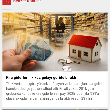
Benzer Konular
Kira giderleri ilk kez gıdayı geride bıraktı
TÜİK verilerine göre yüksek enflasyon ve kira artışları, dar gelirli
hanelerin bütçe yapısını altüst etti. En alt yüzde 20’lik gelir
grubunda konut ve kira giderlerinin payı 2025 itibarıyla %39’a
ulaşarak gıda harcamalarını geride bıraktı ve son 23 yılın
zirvesine çıktı. Türkiye’de yaşanan yüksek enflasyon ve hız
kazanan kira artışları, düşük...