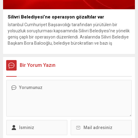
Silivri Belediyesi’ne operasyon gözaltılar var
İstanbul Cumhuriyet Başsavcılığı tarafından yürütülen bir
yolsuzluk soruşturması kapsamında Silivri Belediyesi’ne yönelik
geniş çaplı bir operasyon düzenlendi. Aralarında Silivri Belediye
Başkanı Bora Balcıoğlu, belediye bürokratları ve bazı iş
insanlarının da bulunduğu çok sayıda kişi hakkında gözaltı kararı
uygulandı. Emniyet güçlerinin belediye binasındaki teknik
inceleme ve arama çalışmaları devam ediyor. İstanbul’da...
Bir Yorum Yazın