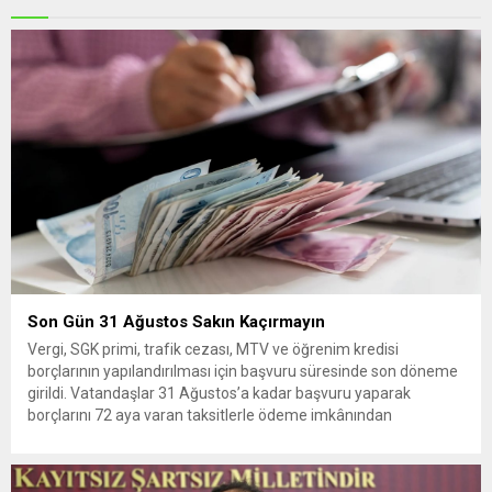
Son Gün 31 Ağustos Sakın Kaçırmayın
Vergi, SGK primi, trafik cezası, MTV ve öğrenim kredisi
borçlarının yapılandırılması için başvuru süresinde son döneme
girildi. Vatandaşlar 31 Ağustos’a kadar başvuru yaparak
borçlarını 72 aya varan taksitlerle ödeme imkânından
yararlanabilecek. Kamu alacaklarının yeniden
yapılandırılmasına olanak tanıyan düzenleme kapsamında
başvurular 31 Ağustos tarihinde sona eriyor. Hak sahiplerine 72