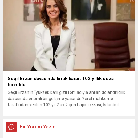
Başkanı Özkan...
Seçil Erzan davasında kritik karar: 102 yıllık ceza
bozuldu
Seçil Erzan’ın “yüksek karlı gizli fon” adıyla anılan dolandırıcılık
davasında önemli bir gelişme yaşandı. Yerel mahkeme
tarafından verilen 102 yıl 2 ay 2 gün hapis cezası, İstanbul
Bölge Adliye Mahkemesi tarafından bozulurken, dosya yeniden
görülmek üzere mahkemeye gönderildi. Kararla birlikte Erzan
ve diğer sanıklar için yargı süreci baştan başlayacak.
Bir Yorum Yazın
Kamuoyunda...