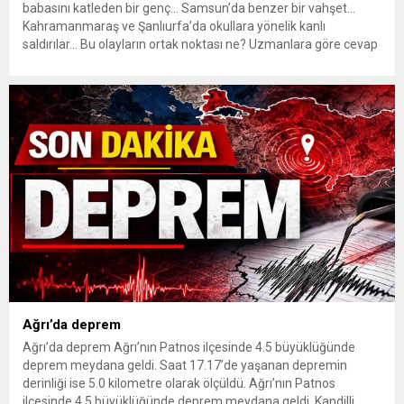
babasını katleden bir genç… Samsun’da benzer bir vahşet…
Kahramanmaraş ve Şanlıurfa’da okullara yönelik kanlı
saldırılar… Bu olayların ortak noktası ne? Uzmanlara göre cevap
ürkütücü: Sentetik uyuşturucuların gölgesinde büyüyen bir
nesil. ŞİDDETİN ARKASINDAKİ KARANLIK GÜÇ Türkiye son
dönemde akıl almaz aile içi cinayetler ve toplu...
Ağrı’da deprem
Ağrı’da deprem Ağrı’nın Patnos ilçesinde 4.5 büyüklüğünde
deprem meydana geldi. Saat 17.17’de yaşanan depremin
derinliği ise 5.0 kilometre olarak ölçüldü. Ağrı’nın Patnos
ilçesinde 4.5 büyüklüğünde deprem meydana geldi. Kandilli