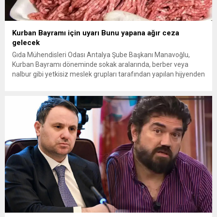
Kurban Bayramı için uyarı Bunu yapana ağır ceza
gelecek
Gıda Mühendisleri Odası Antalya Şube Başkanı Manavoğlu,
Kurban Bayramı döneminde sokak aralarında, berber veya
nalbur gibi yetkisiz meslek grupları tarafından yapılan hijyenden
uzak kıyma çekimlerine karşı vatandaşları uyardı. Manavoğlu,
kurallara uymayanlara uygulanacak toplam para cezasının 79
bin lirayı geçtiğini hatırlattı. Yaklaşan Kurban Bayramı
öncesinde, kurban etlerinin işlenmesi ve muhafazası
süreçlerine...