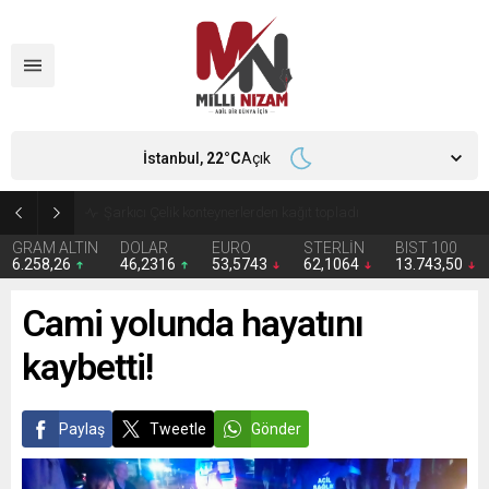
İstanbul,
22
°C
Açık
İran 2 ülkeyi birden vurdu
GRAM ALTIN
DOLAR
EURO
STERLİN
BIST 100
6.258,26
46,2316
53,5743
62,1064
13.743,50
Cami yolunda hayatını
kaybetti!
Paylaş
Tweetle
Gönder