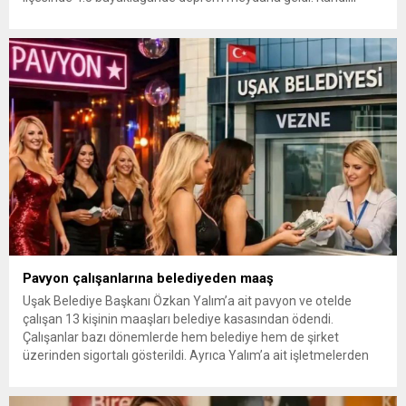
Rasathanesi ve Deprem Araştırma Enstitüsü, sarsıntının yerin 5
kilometre derinliğinde gerçekleştiğini bildirdi.Bir diğer açıklama
da Afet ve Acil Durum Yönetimi Başkanlığı’dan...
Pavyon çalışanlarına belediyeden maaş
Uşak Belediye Başkanı Özkan Yalım’a ait pavyon ve otelde
çalışan 13 kişinin maaşları belediye kasasından ödendi.
Çalışanlar bazı dönemlerde hem belediye hem de şirket
üzerinden sigortalı gösterildi. Ayrıca Yalım’a ait işletmelerden
elde edilen bir hard diskte 254 müstehcen görüntü tespit edildi.
Yolsuzluk ve rüşvet soruşturması kapsamında Uşak Belediye