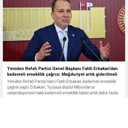
aya varan...
Yeniden Refah Partisi Genel Başkanı Fatih Erbakan’dan
kademeli emeklilik çağrısı: Mağduriyet artık giderilmeli
Yeniden Refah Partisi lideri Fatih Erbakan, kademeli emeklilik
çağrısı yaptı. Erbakan, “İş başa düştü! Milyonlarca
vatandaşımızın haklı kademeli emeklilik talebi artık daha fazla
ertelenmemelidir” dedi Yeniden Refah Partisi Genel Başkanı
Fatih Erbakan, milyonlarca vatandaşın kademeli emeklilik
talebinin daha fazla ertelenmemesi gerektiğini belirterek, “Bir
günlük fark nedeniyle oluşan 17 yıllık emeklilik...