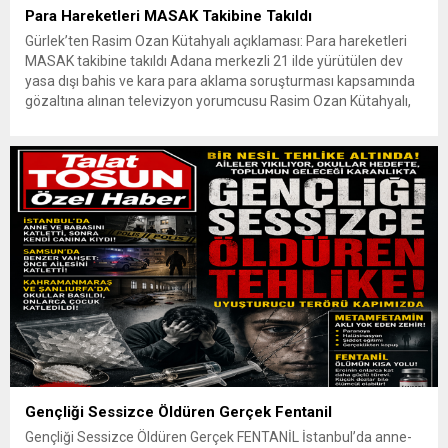
Para Hareketleri MASAK Takibine Takıldı
Gürlek’ten Rasim Ozan Kütahyalı açıklaması: Para hareketleri
MASAK takibine takıldı Adana merkezli 21 ilde yürütülen dev
yasa dışı bahis ve kara para aklama soruşturması kapsamında
gözaltına alınan televizyon yorumcusu Rasim Ozan Kütahyalı,
çıkarıldığı mahkemece tutuklanarak cezaevine gönderildi.
Adalet Bakanı Gürlek, Kütahyalı’nın finansal ağının MASAK
takibine takıldığını açıkladı. Adana Cumhuriyet Başsavcılığı’nın...
Gençliği Sessizce Öldüren Gerçek Fentanil
Gençliği Sessizce Öldüren Gerçek FENTANİL İstanbul’da anne-