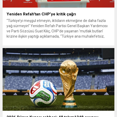
Yeniden Refah’tan CHP’ye kritik çağrı
“Türkiye’yi meşgul etmeyin, iktidarın ekmeğine de daha fazla
yağ sürmeyin” Yeniden Refah Partisi Genel Başkan Yardımcısı
ve Parti Sözcüsü Suat Kılıç, CHP’de yaşanan ‘mutlak butlan’
krizine ilişkin yaptığı açıklamada, “Türkiye ana muhalefetsiz,
ana muhalefet gündemsiz kalmamalıdır. Bir an önce anlaşın,
kurultay kararı alın, sorunun kaynağı değil, çözümün adresi
olun. Türkiye’yi...