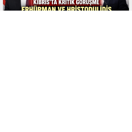
Kıbrıs’ta Kritik Görüşme: Erhürman ile Hristodulidis 26
Ağustos’ta Yeniden Masaya Oturacak
Kıbrıs’ta çözüm arayışları kapsamında yeni bir diplomatik
görüşmenin tarihi belli oldu. KKTC Cumhurbaşkanı Tufan
Erhürman ile Güney Kıbrıs Rum Yönetimi lideri Nikos
Hristodulidis, 26 Ağustos 2026 Çarşamba günü Birleşmiş
Milletler gözetiminde yeniden bir araya gelecek. Görüşmenin
saat 16.00’da yapılması planlanıyor. Yeni görüşme, BM Genel
Sekreteri António Guterres’in temmuz ayının sonunda...