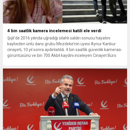
4 bin saatlik kamera incelemesi katili ele verdi
Şişli’de 2016 yılında uğradığı silahlı saldırı sonucu hayatını
kaybeden ünlü dans grubu Mezdeke’nin üyesi Aynur Kanbur
cinayeti, 10 yıl sonra aydınlatıldı. 4 bin saatlik güvenlik kamerası
görüntüsünü ve bin 700 Akbil kaydını inceleyen Cinayet Büro
ekipleri, cinayeti işlediğini itiraf eden maktulün akrabası Bülent
G. ile azmettirici olduğu öne sürülen 2...