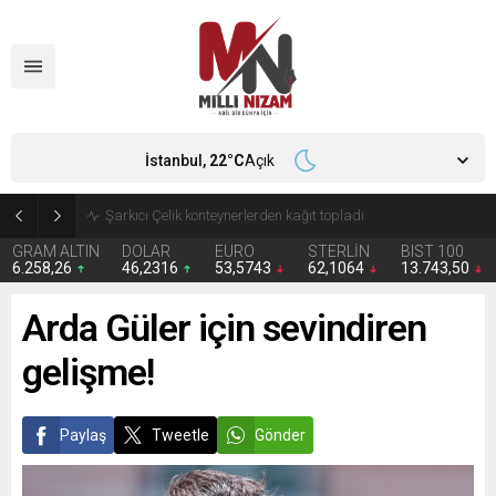
İstanbul,
22
°C
Açık
İran 2 ülkeyi birden vurdu
GRAM ALTIN
DOLAR
EURO
STERLİN
BIST 100
6.258,26
46,2316
53,5743
62,1064
13.743,50
Arda Güler için sevindiren
gelişme!
Paylaş
Tweetle
Gönder