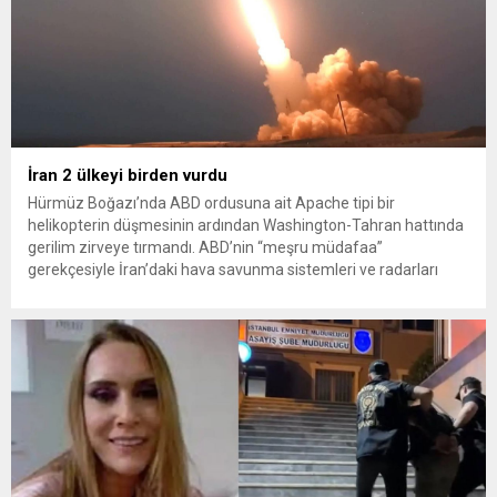
İran 2 ülkeyi birden vurdu
Hürmüz Boğazı’nda ABD ordusuna ait Apache tipi bir
helikopterin düşmesinin ardından Washington-Tahran hattında
gerilim zirveye tırmandı. ABD’nin “meşru müdafaa”
gerekçesiyle İran’daki hava savunma sistemleri ve radarları
vurmasına, İran Devrim Muhafızları Bahreyn ve Ürdün’deki
Amerikan askeri üslerini hedef alarak sert karşılık verdi. Tahran,
yeni bir ABD saldırısına anında yanıt verileceğini duyurdu....