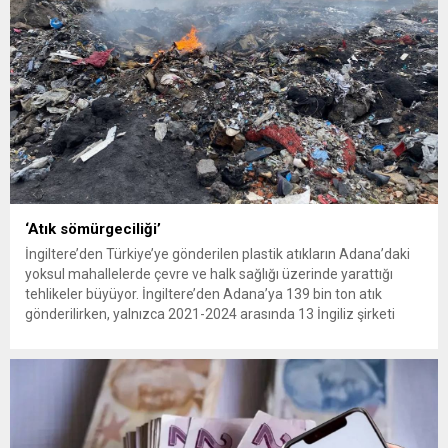
‘Atık sömürgeciliği’
İngiltere’den Türkiye’ye gönderilen plastik atıkların Adana’daki
yoksul mahallelerde çevre ve halk sağlığı üzerinde yarattığı
tehlikeler büyüyor. İngiltere’den Adana’ya 139 bin ton atık
gönderilirken, yalnızca 2021-2024 arasında 13 İngiliz şirketi
Kemal Deniz geri dönüşüm bölgesine 545 sevkiyatla 52 bin ton
plastik atık taşıdı. Sulama kanallarında mikroplastik tespit
edilirken çiftçiler hava, su...