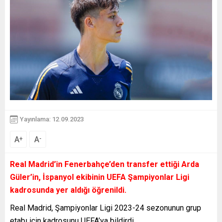
Yayınlama: 12.09.2023
A
A
+
-
Real Madrid’in Fenerbahçe’den transfer ettiği Arda
Güler’in, İspanyol ekibinin UEFA Şampiyonlar Ligi
kadrosunda yer aldığı öğrenildi.
Real Madrid, Şampiyonlar Ligi 2023-24 sezonunun grup
etabı için kadrosunu UEFA’ya bildirdi.