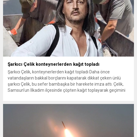
Şarkıcı Çelik konteynerlerden kağıt topladı
Şarkıcı Çelik, konteynerlerden kağıt topladı Daha önce
vatandaşların bakkal borçlarını kapatarak dikkat çeken ünlü
şarkıcı Çelik, bu sefer bambaşka bir harekete imza attı. Çelik,
Samsun’un İlkadım ilçesinde çöpten kağıt toplayarak geçimini
sağlayan Serpil Hanım’a destek oldu. Çelik, sokaklardaki
konteynerlerden kağıt topladı. Ünlü şarkıcı Çelik, Samsun’un
İlkadım ilçesinde çöpten kağıt toplayarak...