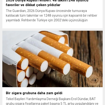
2026 Dünya Kupası rehberi: 48 takım1248 oyuncu
favoriler ve dikkat çeken yıldızlar
The Guardian, 2026 Dünya Kupası öncesinde turnuvaya
katılacak tüm takımlar ve 1248 oyuncu için kapsamlı bir rehber
yayımladı. Rehberde Türkiye için 2002’deki üçüncülüğün
ardından 22 yıl sonra Dünya Kupası’na dönüş vurgusu
yapılırken, Vincenzo Montella’nın takımı “dünya sahnesinde etki
yaratmaya hazır” olarak değerlendirildi. A Milli Takım’ın yıldızı
Arda Güler gösterildi. The...
Bir sigara grubuna daha zam geldi
Tekel Bayileri Yardımlaşma Derneği Başkanı Erol Dündar, BAT
grubu sigara fiyatlarına paket başına 5 TL artış uygulandığını ve