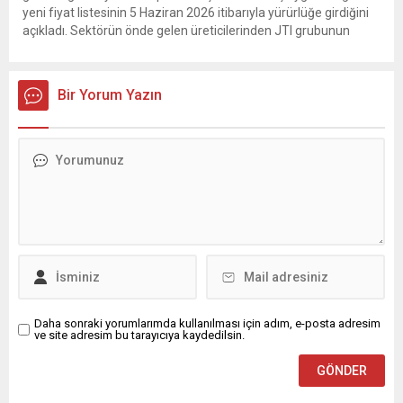
yeni fiyat listesinin 5 Haziran 2026 itibarıyla yürürlüğe girdiğini
açıkladı. Sektörün önde gelen üreticilerinden JTI grubunun
gerçekleştirdiği fiyat ayarlamasının hemen ardından, British
American Tobacco (BAT) da zam kararı aldı. Tekel Bayileri
Yardımlaşma...
Bir Yorum Yazın
Daha sonraki yorumlarımda kullanılması için adım, e-posta adresim
ve site adresim bu tarayıcıya kaydedilsin.