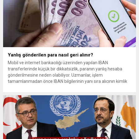
Yanlış gönderilen para nasıl geri alınır?
Mobil ve internet bankacılığı üzerinden yapılan IBAN
transferlerinde küçük bir dikkatsizlik, paranın yanlış hesaba
gönderilmesine neden olabiliyor. Uzmanlar, işlem
tamamlanmadan önce IBAN bilgilerinin yanı sıra alıcının kimlik
bilgilerinin de mutlaka kontrol edilmesini öneriyor. Günlük
bankacılık işlemlerinin önemli bir bölümünü oluşturan para
transferlerinde, özellikle IBAN’ın yanlış yazılması veya alıcı
bilgilerinin kontrol...