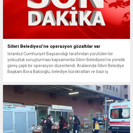
Silivri Belediyesi’ne operasyon gözaltılar var
İstanbul Cumhuriyet Başsavcılığı tarafından yürütülen bir
yolsuzluk soruşturması kapsamında Silivri Belediyesi’ne yönelik
geniş çaplı bir operasyon düzenlendi. Aralarında Silivri Belediye
Başkanı Bora Balcıoğlu, belediye bürokratları ve bazı iş
insanlarının da bulunduğu çok sayıda kişi hakkında gözaltı kararı
uygulandı. Emniyet güçlerinin belediye binasındaki teknik
inceleme ve arama çalışmaları devam ediyor. İstanbul’da...