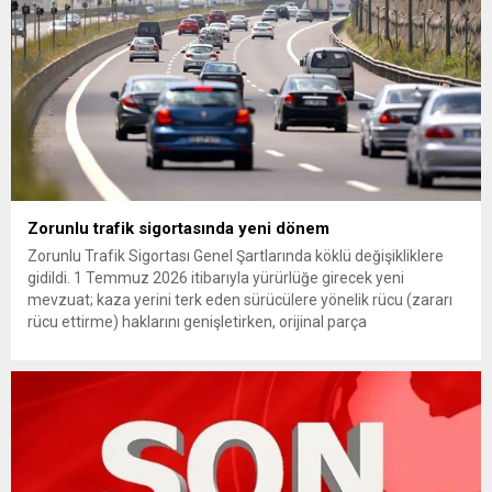
Zorunlu trafik sigortasında yeni dönem
Zorunlu Trafik Sigortası Genel Şartlarında köklü değişikliklere
gidildi. 1 Temmuz 2026 itibarıyla yürürlüğe girecek yeni
mevzuat; kaza yerini terk eden sürücülere yönelik rücu (zararı
rücu ettirme) haklarını genişletirken, orijinal parça
kullanımındaki yaş sınırını kaldırıyor ve değer kaybı
ödemelerinde hak sahibinin başvuru şartını otomatik hale
getiriyor. Hazine Müsteşarlığına bağlı ilgili kurumlarca...