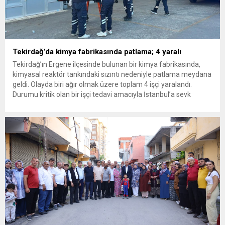
Tekirdağ’da kimya fabrikasında patlama; 4 yaralı
Tekirdağ’ın Ergene ilçesinde bulunan bir kimya fabrikasında,
kimyasal reaktör tankındaki sızıntı nedeniyle patlama meydana
geldi. Olayda biri ağır olmak üzere toplam 4 işçi yaralandı.
Durumu kritik olan bir işçi tedavi amacıyla İstanbul’a sevk
edilirken, bölgede AFAD ve KBRN ekipleri tarafından geniş çaplı
güvenlik ve sızıntı incelemesi başlatıldı. Tekirdağ’ın Ergene
ilçesine...