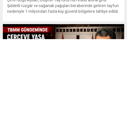
Çin’in doğu kıyıları, Dolphin Tayfunu’nun etkisi altına girdi.
Şiddetli rüzgâr ve sağanak yağışları beraberinde getiren tayfun
nedeniyle 1 milyondan fazla kişi güvenli bölgelere tahliye edildi.
Ulaşımda ciddi aksamalar yaşanırken yetkililer sel, su baskını ve
toprak kayması riskine karşı uyarılarını sürdürüyor. Dolphin, 9
Ağustos Pazar günü Çin’in doğu kıyılarında karaya ulaştı....
MHP’li Feti Yıldız’dan Çerçeve Yasa Mesajı: “Bugün
Tarihi Bir Gün”
TBMM Genel Kurulu’nda bugün görüşülmesi beklenen Millî
Dayanışma ve Toplumsal Bütünleşmenin Güçlendirilmesine
Dair Kanun Teklifi öncesinde MHP’den açıklama geldi. MHP