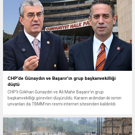
fiyatların çiftçinin artan maliyetlerini karşılamaktan uzak
olduğunu savunarak fiyatların yeniden değerlendirilmesi
çağrısında...
CHP’de Günaydın ve Başarır’ın grup başkanvekilliği
düştü
CHP’li Gökhan Günaydın ve Ali Mahir Başarır’ın grup
başkanvekilliği görevleri düşürüldü. Kararın ardından iki ismin
unvanları da TBMM’nin resmi internet sitesinden kaldırıldı.
Günaydın, ilk açıklamasında “Olmayan MYK’nın verdiği
hukuksuz bir karardır” dedi. CHP’den tedbirli olarak kesin
çıkarma cezası uygulanmak üzere Yüksek Disiplin Kurulu’na
(YDK) sevk edilen ve partideki tüm görevlerinden...