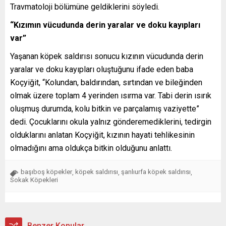
Travmatoloji bölümüne geldiklerini söyledi.
“Kızımın vücudunda derin yaralar ve doku kayıpları
var”
Yaşanan köpek saldırısı sonucu kızının vücudunda derin
yaralar ve doku kayıpları oluştuğunu ifade eden baba
Koçyiğit, “Kolundan, baldırından, sırtından ve bileğinden
olmak üzere toplam 4 yerinden ısırma var. Tabi derin ısırık
oluşmuş durumda, kolu bitkin ve parçalamış vaziyette”
dedi. Çocuklarını okula yalnız gönderemediklerini, tedirgin
olduklarını anlatan Koçyiğit, kızının hayati tehlikesinin
olmadığını ama oldukça bitkin olduğunu anlattı.
başıboş köpekler
köpek saldırısı
şanlıurfa köpek saldırısı
,
,
,
Sokak Köpekleri
Benzer Konular