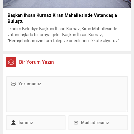
Başkan İhsan Kurnaz Kıran Mahallesinde Vatandaşla
Buluştu
İlkadım Belediye Başkanı İhsan Kurnaz, Kıran Mahallesinde
vatandaşlarla bir araya geldi. Başkan İhsan Kurnaz,
“Hemşehrilerimizin tüm talep ve önerilerini dikkate alıyoruz”
dedi. İlkadım Belediye Başkanı İhsan Kurnaz, mahalle ziyaretleri
kapsamında Kıran Mahallesini ziyaret etti. Mahalle sakinleriyle
sohbet eden, onların talep ve önerileri dinleyen Başkan İhsan
Bir Yorum Yazın
Kurnaz, gelen taleplerin çözümü için...