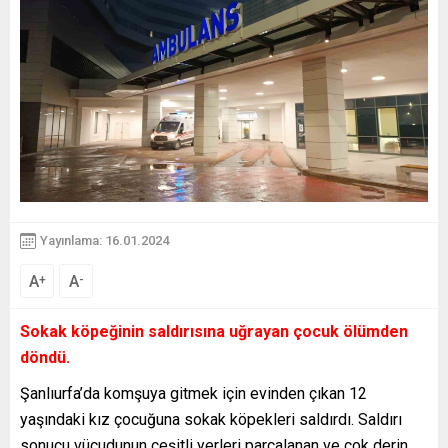
Yayınlama: 16.01.2024
A
A
+
-
Sokak köpeğinin saldırısına uğrayan çocuk ölümden
döndü.
Şanlıurfa’da komşuya gitmek için evinden çıkan 12
yaşındaki kız çocuğuna sokak köpekleri saldırdı. Saldırı
sonucu vücudunun çeşitli yerleri parçalanan ve çok derin