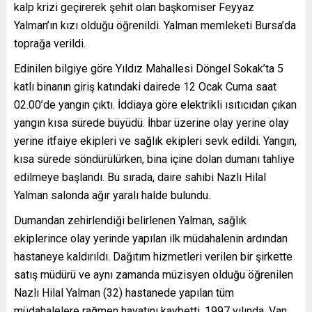
kalp krizi geçirerek şehit olan başkomiser Feyyaz
Yalman’ın kızı olduğu öğrenildi. Yalman memleketi Bursa’da
toprağa verildi.
Edinilen bilgiye göre Yıldız Mahallesi Döngel Sokak’ta 5
katlı binanın giriş katındaki dairede 12 Ocak Cuma saat
02.00’de yangın çıktı. İddiaya göre elektrikli ısıtıcıdan çıkan
yangın kısa sürede büyüdü. İhbar üzerine olay yerine olay
yerine itfaiye ekipleri ve sağlık ekipleri sevk edildi. Yangın,
kısa sürede söndürülürken, bina içine dolan dumanı tahliye
edilmeye başlandı. Bu sırada, daire sahibi Nazlı Hilal
Yalman salonda ağır yaralı halde bulundu.
Dumandan zehirlendiği belirlenen Yalman, sağlık
ekiplerince olay yerinde yapılan ilk müdahalenin ardından
hastaneye kaldırıldı. Dağıtım hizmetleri verilen bir şirkette
satış müdürü ve aynı zamanda müzisyen olduğu öğrenilen
Nazlı Hilal Yalman (32) hastanede yapılan tüm
müdahalelere rağmen hayatını kaybetti. 1997 yılında, Van