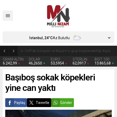
İstanbul,
24
°C
Az Bulutlu
CHP’de Günaydın ve Başarır’ın grup başkanvekilliği düştü
GRAM ALTIN
DOLAR
EURO
STERLİN
BIST 100
6.242,99
46,2650
53,5954
62,0917
13.865,68
Başıboş sokak köpekleri
yine can yaktı
Paylaş
Tweetle
Gönder