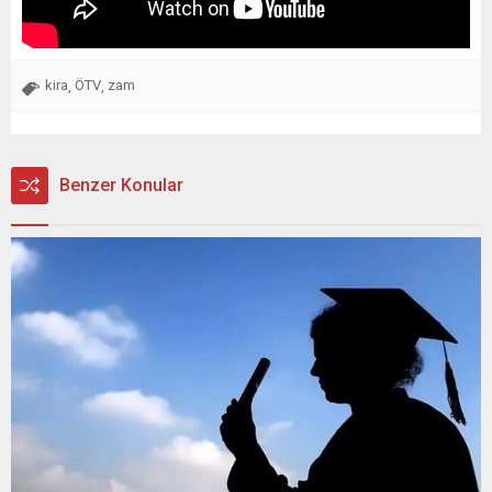
kira
ÖTV
zam
,
,
Benzer Konular