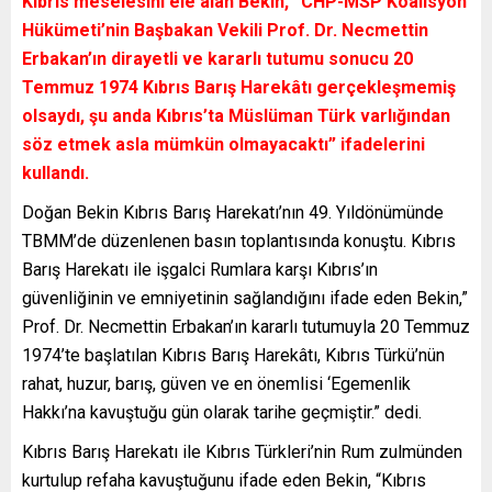
Kıbrıs meselesini ele alan Bekin, ”CHP-MSP Koalisyon
Hükümeti’nin Başbakan Vekili Prof. Dr. Necmettin
Erbakan’ın dirayetli ve kararlı tutumu sonucu 20
Temmuz 1974 Kıbrıs Barış Harekâtı gerçekleşmemiş
olsaydı, şu anda Kıbrıs’ta Müslüman Türk varlığından
söz etmek asla mümkün olmayacaktı” ifadelerini
kullandı.
Doğan Bekin Kıbrıs Barış Harekatı’nın 49. Yıldönümünde
TBMM’de düzenlenen basın toplantısında konuştu. Kıbrıs
Barış Harekatı ile işgalci Rumlara karşı Kıbrıs’ın
güvenliğinin ve emniyetinin sağlandığını ifade eden Bekin,”
Prof. Dr. Necmettin Erbakan’ın kararlı tutumuyla 20 Temmuz
1974’te başlatılan Kıbrıs Barış Harekâtı, Kıbrıs Türkü’nün
rahat, huzur, barış, güven ve en önemlisi ‘Egemenlik
Hakkı’na kavuştuğu gün olarak tarihe geçmiştir.” dedi.
Kıbrıs Barış Harekatı ile Kıbrıs Türkleri’nin Rum zulmünden
kurtulup refaha kavuştuğunu ifade eden Bekin, “Kıbrıs