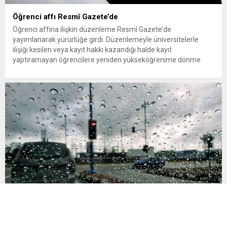
Öğrenci affı Resmî Gazete’de
Öğrenci affına ilişkin düzenleme Resmî Gazete’de
yayımlanarak yürürlüğe girdi. Düzenlemeyle üniversitelerle
ilişiği kesilen veya kayıt hakkı kazandığı halde kayıt
yaptıramayan öğrencilere yeniden yükseköğrenime dönme
imkânı tanındı. Peki öğrenci affından kimler yararlanabilecek,
başvurular ne zaman ve nereye yapılacak? Üniversitelerle ilişiği
kesilen öğrencilere yeniden öğrenim hakkı tanıyan “öğrenci
affı” düzenlemesi böylece resmen...
Yağışlar kuvvetleniyor: 5 il için sel uyarısı