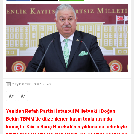
Yayınlama: 18.07.2023
A
A
+
-
Yeniden Refah Partisi İstanbul Milletvekili Doğan
Bekin TBMM’de düzenlenen basın toplantısında
konuştu. Kıbrıs Barış Harekâtı’nın yıldönümü sebebiyle