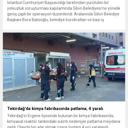
İstanbul Cumhuriyet Başsavcılığı tarafından yürütülen bir
yolsuzluk soruşturması kapsamında Silivri Belediyesi’ne yönelik
geniş çaplı bir operasyon düzenlendi. Aralarında Silivri Belediye
Başkanı Bora Balcıoğlu, belediye bürokratları ve bazı iş
insanlarının da bulunduğu çok sayıda kişi hakkında gözaltı kararı
uygulandı. Emniyet güçlerinin belediye binasındaki teknik
inceleme ve arama çalışmaları devam ediyor. İstanbul’da...
Tekirdağ’da kimya fabrikasında patlama; 4 yaralı
Tekirdağ’ın Ergene ilçesinde bulunan bir kimya fabrikasında,
kimyasal reaktör tankındaki sızıntı nedeniyle patlama meydana
geldi. Olayda biri ağır olmak üzere toplam 4 işçi yaralandı.