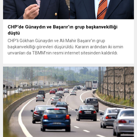
CHP’de Günaydın ve Başarır’ın grup başkanvekilliği
düştü
CHP’li Gökhan Günaydın ve Ali Mahir Başarır’ın grup
başkanvekilliği görevleri düşürüldü. Kararın ardından iki ismin
unvanları da TBMM’nin resmi internet sitesinden kaldırıldı.
Günaydın, ilk açıklamasında “Olmayan MYK’nın verdiği
hukuksuz bir karardır” dedi. CHP’den tedbirli olarak kesin
çıkarma cezası uygulanmak üzere Yüksek Disiplin Kurulu’na
(YDK) sevk edilen ve partideki tüm görevlerinden...