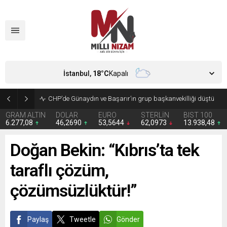
İstanbul,
18
°C
Kapalı
CHP’de Günaydın ve Başarır’ın grup başkanvekilliği düştü
GRAM ALTIN
DOLAR
EURO
STERLİN
BIST 100
6.277,08
46,2690
53,5644
62,0973
13.938,48
Doğan Bekin: “Kıbrıs’ta tek
taraflı çözüm,
çözümsüzlüktür!”
Paylaş
Tweetle
Gönder