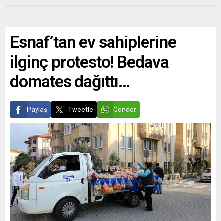
Esnaf’tan ev sahiplerine
ilginç protesto! Bedava
domates dağıttı…
Paylaş
Tweetle
Gönder