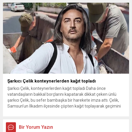
kapsamında Kıran Mahallesini ziyaret etti. Mahalle sakinleriyle
sohbet eden, onların talep ve önerileri dinleyen Başkan İhsan
Kurnaz, gelen taleplerin çözümü için...
Şarkıcı Çelik konteynerlerden kağıt topladı
Şarkıcı Çelik, konteynerlerden kağıt topladı Daha önce
vatandaşların bakkal borçlarını kapatarak dikkat çeken ünlü
şarkıcı Çelik, bu sefer bambaşka bir harekete imza attı. Çelik,
Samsun’un İlkadım ilçesinde çöpten kağıt toplayarak geçimini
sağlayan Serpil Hanım’a destek oldu. Çelik, sokaklardaki
konteynerlerden kağıt topladı. Ünlü şarkıcı Çelik, Samsun’un
İlkadım ilçesinde çöpten kağıt toplayarak...
Bir Yorum Yazın