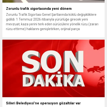
Zorunlu trafik sigortasında yeni dönem
Zorunlu Trafik Sigortası Genel Şartlarında köklü değişikliklere
gidildi. 1 Temmuz 2026 itibarıyla yürürlüğe girecek yeni
mevzuat; kaza yerini terk eden sürücülere yönelik rücu (zararı
rücu ettirme) haklarını genişletirken, orijinal parça
kullanımındaki yaş sınırını kaldırıyor ve değer kaybı
ödemelerinde hak sahibinin başvuru şartını otomatik hale
getiriyor. Hazine Müsteşarlığına bağlı ilgili kurumlarca...
Silivri Belediyesi’ne operasyon gözaltılar var