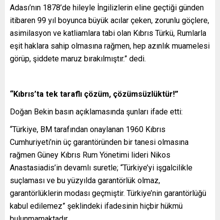
Adası’nın 1878’de hileyle İngilizlerin eline geçtiği günden
itibaren 99 yıl boyunca büyük acılar çeken, zorunlu göçlere,
asimilasyon ve katliamlara tabi olan Kıbrıs Türkü, Rumlarla
eşit haklara sahip olmasına rağmen, hep azınlık muamelesi
görüp, şiddete maruz bırakılmıştır.” dedi.
“Kıbrıs’ta tek taraflı çözüm, çözümsüzlüktür!”
Doğan Bekin basın açıklamasında şunları ifade etti:
“Türkiye, BM tarafından onaylanan 1960 Kıbrıs
Cumhuriyeti’nin üç garantöründen bir tanesi olmasına
rağmen Güney Kıbrıs Rum Yönetimi lideri Nikos
Anastasiadis’in devamlı suretle; “Türkiye’yi işgalcilikle
suçlaması ve bu yüzyılda garantörlük olmaz,
garantörlüklerin modası geçmiştir. Türkiye’nin garantörlüğü
kabul edilemez” şeklindeki ifadesinin hiçbir hükmü
bulunmamaktadır.