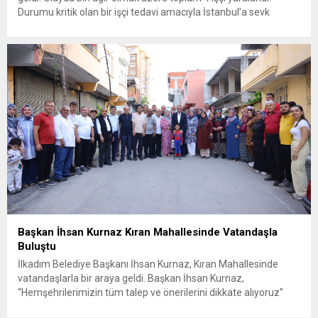
Durumu kritik olan bir işçi tedavi amacıyla İstanbul’a sevk
edilirken, bölgede AFAD ve KBRN ekipleri tarafından geniş çaplı
güvenlik ve sızıntı incelemesi başlatıldı. Tekirdağ’ın Ergene
ilçesine...
Başkan İhsan Kurnaz Kıran Mahallesinde Vatandaşla
Buluştu
İlkadım Belediye Başkanı İhsan Kurnaz, Kıran Mahallesinde
vatandaşlarla bir araya geldi. Başkan İhsan Kurnaz,
“Hemşehrilerimizin tüm talep ve önerilerini dikkate alıyoruz”
dedi. İlkadım Belediye Başkanı İhsan Kurnaz, mahalle ziyaretleri