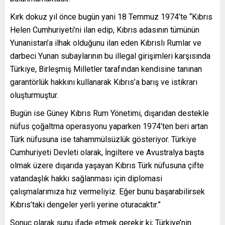
Kırk dokuz yıl önce bugün yani 18 Temmuz 1974’te “Kıbrıs
Helen Cumhuriyeti’ni ilan edip, Kıbrıs adasının tümünün
Yunanistan’a ilhak olduğunu ilan eden Kıbrıslı Rumlar ve
darbeci Yunan subaylarının bu illegal girişimleri karşısında
Türkiye, Birleşmiş Milletler tarafından kendisine tanınan
garantörlük hakkını kullanarak Kıbrıs’a barış ve istikrarı
oluşturmuştur.
Bugün ise Güney Kıbrıs Rum Yönetimi, dışarıdan destekle
nüfus çoğaltma operasyonu yaparken 1974’ten beri artan
Türk nüfusuna ise tahammülsüzlük gösteriyor. Türkiye
Cumhuriyeti Devleti olarak, İngiltere ve Avustralya başta
olmak üzere dışarıda yaşayan Kıbrıs Türk nüfusuna çifte
vatandaşlık hakkı sağlanması için diplomasi
çalışmalarımıza hız vermeliyiz. Eğer bunu başarabilirsek
Kıbrıs’taki dengeler yerli yerine oturacaktır.”
Sonuç olarak şunu ifade etmek gerekir ki; Türkiye’nin