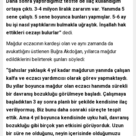
Daha sonra yaptırdığımız testte de ilaç kullandığım
ortaya çıktı. 3-4 milyon liralık zararım var. Yanımda 5
sene çalıştı. 5 sene boyunca bunları yapmışlar. 5-6 ay
bu işi nasıl yaptıklarını bulmakla uğraştık. İnşallah hak
ettikleri cezayı bulurlar”
dedi.
Mağdur eczacının kardeşi olan ve aynı zamanda da
avukatlığını üstlenen Buğra Akdoğan, yıllarca mağdur
edildiklerini belirterek şunları söyledi:
“Şahıslar yaklaşık 4 yıl kadar mağdurun yanında çalışan
kalfa ve eczacı yardımcısı olarak görev yapmaktaydı.
Bu yıllar boyunca mağdur olan eczacı hanımda sürekli
bir davranış bozukluğu görülmeye başladı. Çalışmaya
başladıktan 3 ay sonra planlı bir şekilde kendisine ilaç
veriliyormuş. Biz bunu daha sonraki süreçte tespit
ettik. Ama 4 yıl boyunca kendisinde uyku hali, davranış
bozukluğu gibi birçok yan etkisini görüyorduk. Uzun
bir süre ne olduğunu, neyin içerisinde olduğumuzu