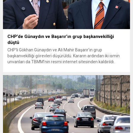
CHP’de Günaydın ve Başarır’ın grup başkanvekilliği
düştü
CHP’li Gökhan Günaydın ve Ali Mahir Başarır’ın grup
başkanvekilliği görevleri düşürüldü. Kararın ardından iki ismin
unvanları da TBMM’nin resmi internet sitesinden kaldırıldı.
Günaydın, ilk açıklamasında “Olmayan MYK’nın verdiği
hukuksuz bir karardır” dedi. CHP’den tedbirli olarak kesin
çıkarma cezası uygulanmak üzere Yüksek Disiplin Kurulu’na
(YDK) sevk edilen ve partideki tüm görevlerinden...