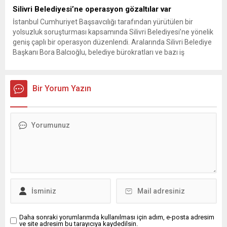
Silivri Belediyesi’ne operasyon gözaltılar var
İstanbul Cumhuriyet Başsavcılığı tarafından yürütülen bir
yolsuzluk soruşturması kapsamında Silivri Belediyesi’ne yönelik
geniş çaplı bir operasyon düzenlendi. Aralarında Silivri Belediye
Başkanı Bora Balcıoğlu, belediye bürokratları ve bazı iş
insanlarının da bulunduğu çok sayıda kişi hakkında gözaltı kararı
uygulandı. Emniyet güçlerinin belediye binasındaki teknik
inceleme ve arama çalışmaları devam ediyor. İstanbul’da...
Bir Yorum Yazın
Daha sonraki yorumlarımda kullanılması için adım, e-posta adresim
ve site adresim bu tarayıcıya kaydedilsin.