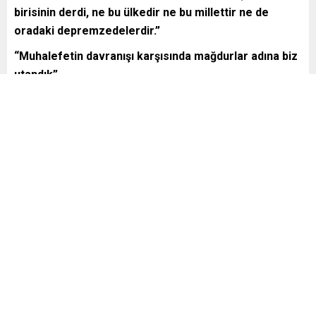
birisinin derdi, ne bu ülkedir ne bu millettir ne de
oradaki depremzedelerdir.”
“Muhalefetin davranışı karşısında mağdurlar adına biz
utandık”
Cumhurbaşkanı Recep Tayyip Erdoğan, bir yılda yıkılan
şehirleri yeniden ayağa kaldırmanın peşinde olduklarını,
muhalefetin derdinin ise başkalarının emeğinin üzerine
konmak olduğunu dile getirdi.
Ortaya çıkan tablonun bile tek başına, kimin nerede
durduğunu, kimin ufkunun ve çapının ne olduğunu
gösterdiğini belirten Erdoğan,
“Ortada fol yok yumurta
yokken bunların kendilerini kaptırdıkları ihtiras
rüzgarları, sergiledikleri kibir, takındıkları bencilce
tavır karşısında insanlık adına, oradaki mazlumlar ve
mağdurlar adına biz utandık. Bakalım ilerleyen
günlerde daha neler görecek, neler duyacak, ne tür