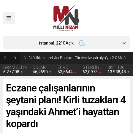
İstanbul,
22
°C
Açık
24 Yıllık Hasret Acı Başladı: Türkiye Avustralya’ya 2-0 Mağlup Oldu
GRAM ALTIN
DOLAR
EURO
STERLİN
BIST 100
6.277,08
46,2690
53,5644
62,0973
13.938,48
Eczane çalışanlarının
şeytani planı! Kirli tuzakları 4
yaşındaki Ahmet’i hayattan
kopardı