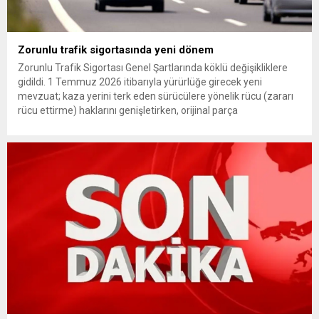
Zorunlu trafik sigortasında yeni dönem
Zorunlu Trafik Sigortası Genel Şartlarında köklü değişikliklere
gidildi. 1 Temmuz 2026 itibarıyla yürürlüğe girecek yeni
mevzuat; kaza yerini terk eden sürücülere yönelik rücu (zararı
rücu ettirme) haklarını genişletirken, orijinal parça
kullanımındaki yaş sınırını kaldırıyor ve değer kaybı
ödemelerinde hak sahibinin başvuru şartını otomatik hale
getiriyor. Hazine Müsteşarlığına bağlı ilgili kurumlarca...