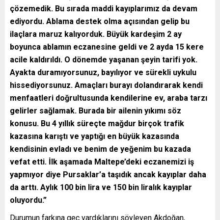
çözemedik. Bu sırada maddi kayıplarımız da devam
ediyordu. Ablama destek olma açısından gelip bu
ilaçlara maruz kalıyorduk. Büyük kardeşim 2 ay
boyunca ablamın eczanesine geldi ve 2 ayda 15 kere
acile kaldırıldı. O dönemde yaşanan şeyin tarifi yok.
Ayakta duramıyorsunuz, bayılıyor ve sürekli uykulu
hissediyorsunuz. Amaçları burayı dolandırarak kendi
menfaatleri doğrultusunda kendilerine ev, araba tarzı
gelirler sağlamak. Burada bir ailenin yıkımı söz
konusu. Bu 4 yıllık süreçte mağdur birçok trafik
kazasına karıştı ve yaptığı en büyük kazasında
kendisinin evladı ve benim de yeğenim bu kazada
vefat etti. İlk aşamada Maltepe’deki eczanemizi iş
yapmıyor diye Pursaklar’a taşıdık ancak kayıplar daha
da arttı. Aylık 100 bin lira ve 150 bin liralık kayıplar
oluyordu.”
Durumun farkına geç vardıklarını söyleyen Akdoğan,