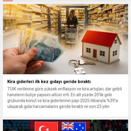
Kira giderleri ilk kez gıdayı geride bıraktı
TÜİK verilerine göre yüksek enflasyon ve kira artışları, dar gelirli
hanelerin bütçe yapısını altüst etti. En alt yüzde 20’lik gelir
grubunda konut ve kira giderlerinin payı 2025 itibarıyla %39’a
ulaşarak gıda harcamalarını geride bıraktı ve son 23 yılın
zirvesine çıktı. Türkiye’de yaşanan yüksek enflasyon ve hız
kazanan kira artışları, düşük...