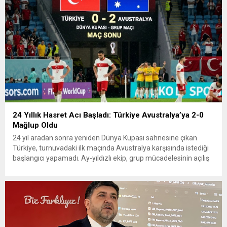
24 Yıllık Hasret Acı Başladı: Türkiye Avustralya’ya 2-0
Mağlup Oldu
24 yıl aradan sonra yeniden Dünya Kupası sahnesine çıkan
Türkiye, turnuvadaki ilk maçında Avustralya karşısında istediği
başlangıcı yapamadı. Ay-yıldızlı ekip, grup mücadelesinin açılış
karşılaşmasında rakibine 2-0 mağlup olarak Dünya Kupası
serüvenine puansız başladı. Karşılaşmanın ilk dakikalarından
itibaren iki takım da kontrollü bir oyun sergilerken, Avustralya
özellikle hızlı hücumlarla etkili olmaya...