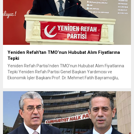
Yeniden Refah’tan TMO’nun Hububat Alım Fiyatlarına
Tepki
Yeniden Refah Partisi’nden TMO’nun Hububat Alım Fiyatlarına
Tepki Yeniden Refah Partisi Genel Başkan Yardımcısı ve
Ekonomik İşler Başkanı Prof. Dr. Mehmet Fatih Bayramoğlu,
Toprak Mahsulleri Ofisi’nin (TMO) açıkladığı hububat alım
fiyatlarına ilişkin yazılı bir açıklama yaptı. Bayramoğlu, açıklanan
fiyatların çiftçinin artan maliyetlerini karşılamaktan uzak
olduğunu savunarak fiyatların yeniden değerlendirilmesi
çağrısında...