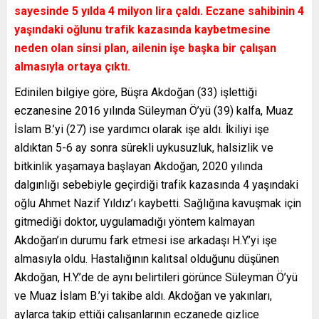
sayesinde 5 yılda 4 milyon lira çaldı. Eczane sahibinin 4
yaşındaki oğlunu trafik kazasında kaybetmesine
neden olan sinsi plan, ailenin işe başka bir çalışan
almasıyla ortaya çıktı.
Edinilen bilgiye göre, Büşra Akdoğan (33) işlettiği
eczanesine 2016 yılında Süleyman Ö’yü (39) kalfa, Muaz
İslam B.’yi (27) ise yardımcı olarak işe aldı. İkiliyi işe
aldıktan 5-6 ay sonra sürekli uykusuzluk, halsizlik ve
bitkinlik yaşamaya başlayan Akdoğan, 2020 yılında
dalgınlığı sebebiyle geçirdiği trafik kazasında 4 yaşındaki
oğlu Ahmet Nazif Yıldız’ı kaybetti. Sağlığına kavuşmak için
gitmediği doktor, uygulamadığı yöntem kalmayan
Akdoğan’ın durumu fark etmesi ise arkadaşı H.Y.’yi işe
almasıyla oldu. Hastalığının kalıtsal olduğunu düşünen
Akdoğan, H.Y.’de de aynı belirtileri görünce Süleyman Ö’yü
ve Muaz İslam B.’yi takibe aldı. Akdoğan ve yakınları,
aylarca takip ettiği çalışanlarının eczanede gizlice