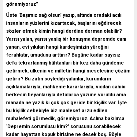
göremiyoruz”
Üste ‘Başımız sağ olsun’ yazıp, altında oradaki acılı
insanların yüzlerini kızartacak, başlarını eğdirecek
sözler etmek kimin hangi derdine derman olabilir?
Yarısı yalan, yarısı yanlış bir konuşma depremde canı
yanan, evi yıkılan hangi kardeşimizin yüreğini
ferahlatır, umudunu arttırır? Bugüne kadar sayısız
defa tekrarlanmış bühtanları bir kez daha gündeme
getirmek, ülkenin ve milletin hangi meselesine çözüm
getirir? Bu zatın söylediği yalanlar, kurumların
açıklamalarıyla, mahkeme kararlarıyla, vicdan sahibi
herkesin beyanlarıyla defalarca yüzüne vuruldu ama
manada ne yazık ki çok çok geride bir kişilik var. İşte
bu kişilik sebebiyle biz maalesef arzu edilen
muhalefeti görmedik, göremiyoruz. Aslına bakılırsa
‘Depremin sorumlusu kim?’ sorusunu sorabilecek
kadar hayattan kopuk birisine ne desek boş. Böyle