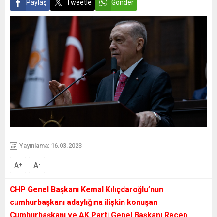
Paylaş
Tweetle
Gönder
Yayınlama: 16.03.2023
A
A
+
-
CHP Genel Başkanı Kemal Kılıçdaroğlu’nun
cumhurbaşkanı adaylığına ilişkin konuşan
Cumhurbaşkanı ve AK Parti Genel Başkanı Recep