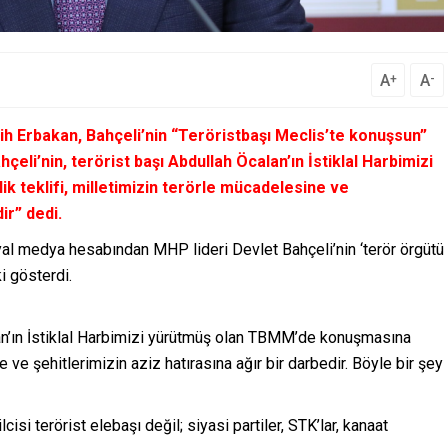
A
A
+
-
ih Erbakan, Bahçeli’nin “Teröristbaşı Meclis’te konuşsun”
eli’nin, terörist başı Abdullah Öcalan’ın İstiklal Harbimizi
teklifi, milletimizin terörle mücadelesine ve
ir” dedi.
syal medya hesabından MHP lideri Devlet Bahçeli’nin ‘terör örgütü
i gösterdi.
alan’ın İstiklal Harbimizi yürütmüş olan TBMM’de konuşmasına
e ve şehitlerimizin aziz hatırasına ağır bir darbedir. Böyle bir şey
isi terörist elebaşı değil; siyasi partiler, STK’lar, kanaat