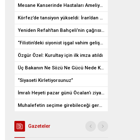
Mesane Kanserinde Hastaları Ameliyattan Kurtaran İlaç
Körfez’de tansiyon yükseldi: İran’dan ABD üslerine misilleme
Yeniden Refah’tan Bahçeli’nin çağrısına destek
“Filistin’deki siyonist işgal vahim gelişmelere gebe”
Özgür Özel: Kurultay için ilk imza atıldı
Üç Bakanın Ne Sözü Ne Gücü Nede Kudreti Yetmedi
“Siyaseti Kirletiyorsunuz”
İmralı Heyeti pazar günü Öcalan’ı ziyaret edecek
Muhalefetin seçime girebileceği gerçek bir alan kalmayabilir
Gazeteler