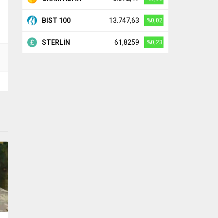
BIST 100
13.747,63
%0,02
STERLİN
61,8259
%0,23