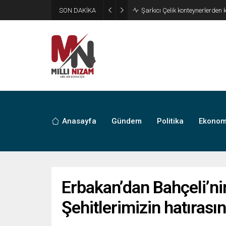
SON DAKİKA
İran 2 ülkeyi birden vurdu
Anasayfa
Gündem
Politika
Ekonom
Erbakan’dan Bahçeli’nin 
Şehitlerimizin hatırasın