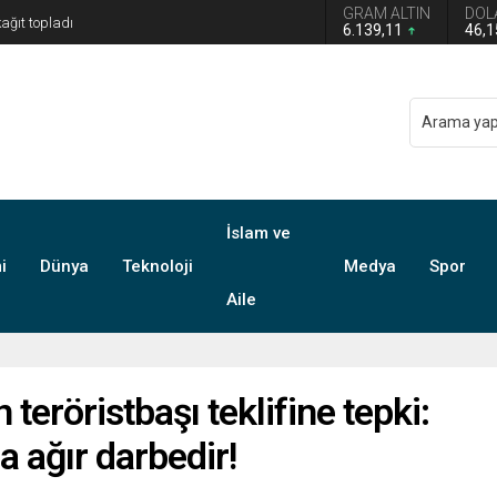
GRAM ALTIN
DOL
6.139,11
46,
İslam ve
i
Dünya
Teknoloji
Medya
Spor
Aile
teröristbaşı teklifine tepki:
a ağır darbedir!