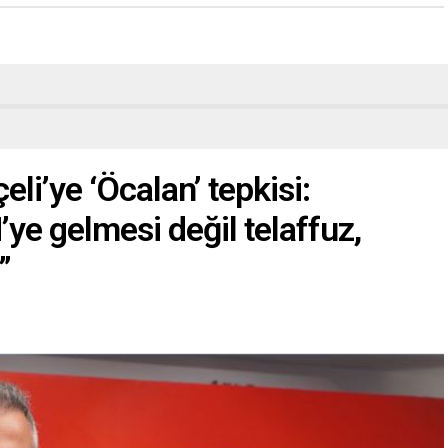
li’ye ‘Öcalan’ tepkisi:
ye gelmesi değil telaffuz,
”