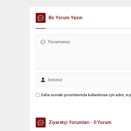
kamerası görüntüsünü ve bin 700
‘mutlak b
Akbil kaydını inceleyen Cinayet Büro
açıklama
ekipleri, cinayeti işlediğini itiraf eden
Bir Yorum Yazın
muhalef
maktulün akrabası Bülent G. ile
gündemsi
azmettirici olduğu öne sürülen 2...
önce anla
sorunun 
adresi ol
Daha sonraki yorumlarımda kullanılması için adım, e-p
Ziyaretçi Yorumları - 0 Yorum