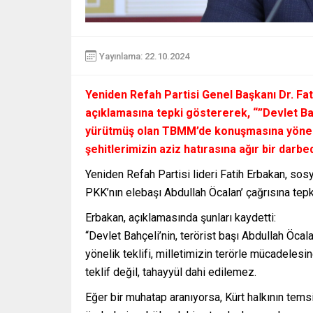
Yayınlama: 22.10.2024
Yeniden Refah Partisi Genel Başkanı Dr. Fat
açıklamasına tepki göstererek, “”Devlet Bahç
yürütmüş olan TBMM’de konuşmasına yönelik 
şehitlerimizin aziz hatırasına ağır bir darbed
Yeniden Refah Partisi lideri Fatih Erbakan, so
PKK’nın elebaşı Abdullah Öcalan’ çağrısına tepk
Erbakan, açıklamasında şunları kaydetti:
“Devlet Bahçeli’nin, terörist başı Abdullah Öc
yönelik teklifi, milletimizin terörle mücadelesin
teklif değil, tahayyül dahi edilemez.
Eğer bir muhatap aranıyorsa, Kürt halkının temsilc