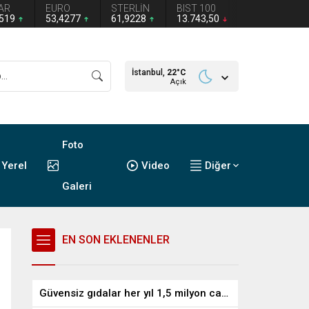
AR
EURO
STERLİN
BIST 100
1519
53,4277
61,9228
13.743,50
İstanbul,
22
°C
Açık
Foto
Yerel
Video
Diğer
Galeri
EN SON EKLENENLER
Güvensiz gıdalar her yıl 1,5 milyon can alıyor