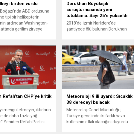
ülkeyi birden vurdu
Dorukhan Büyükışık
soruşturmasında yeni
Boğazı’nda ABD ordusuna
tutuklama: Sayı 25’e yükseldi
e tipi bir helikopterin
nin ardından Washington-
2018’de İzmir Narlıdere’de
attında gerilim zirveye
şantiyede ölü bulunan Dorukhan
ı. ABD’nin “meşru müdafaa”
Büyükışık dosyasına ilişkin
iyle İran’daki hava
soruşturmada tutuklamalar
sistemleri ve radarları
artmaya devam ediyor. Son olarak
a, İran Devrim Muhafızları
Olay Yeri İnceleme Büro Amiri
 ve Ürdün’deki Amerikan
Atakan Kaçar’ın da tutuklanmasıyla
lerini hedef alarak sert
dosyadaki tutuklu sayısı 25’e
verdi. Tahran, yeni bir ABD
yükseldi. İzmir’in Narlıdere ilçesinde
na anında yanıt verileceğini
2018 yılında şantiyede ölü bulunan
..
Dorukhan Büyükışık’a ilişkin yeniden
açılan soruşturmada tutuklamalar
genişliyor. Son olarak dönemin...
 Refah’tan CHP’ye kritik
Meteoroloji 9 ili uyardı: Sıcaklık
38 dereceyi bulacak
’yi meşgul etmeyin, iktidarın
Meteoroloji Genel Müdürlüğü,
e de daha fazla yağ
Türkiye genelinde iki farklı hava
” Yeniden Refah Partisi
kütlesinin etkili olacağını duyurdu.
şkan Yardımcısı ve Parti
Yapılan son değerlendirmelere göre
Suat Kılıç, CHP’de yaşanan
bugün öğleden sonra aralarında