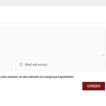
utlan’ krizine ilişkin yaptığı
Ankara’nın bir kesiminin de
da, “Türkiye ana
bulunduğu 30 ilde yerel sağanak
etsiz, ana muhalefet
yağış geçişleri beklenirken; Ege ve
z kalmamalıdır. Bir an
Güneydoğu Anadolu bölgelerindeki
şın, kurultay kararı alın,
9 ilde ise hava sıcaklıkları mevsim
kaynağı değil, çözümün
normallerinin üzerine çıkarak yaz
un. Türkiye’yi...
değerlerine ulaşacak. Ayrıca...
osta adresim ve site adresim bu tarayıcıya kaydedilsin.