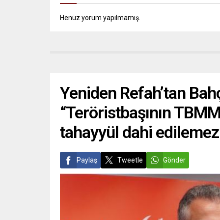
Henüz yorum yapılmamış.
Yeniden Refah’tan Bahçe
“Teröristbaşının TBMM’
tahayyül dahi edilemez
Paylaş
Tweetle
Gönder