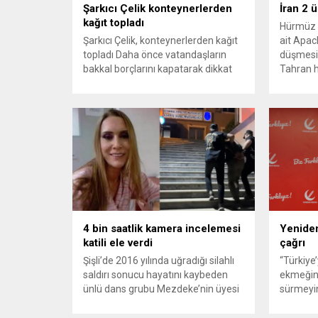
Şarkıcı Çelik konteynerlerden
İran 2 
kağıt topladı
Hürmüz 
Şarkıcı Çelik, konteynerlerden kağıt
ait Apach
topladı Daha önce vatandaşların
düşmesi
bakkal borçlarını kapatarak dikkat
Tahran h
çeken ünlü şarkıcı Çelik, bu sefer
tırmand
bambaşka bir harekete imza attı.
gerekçes
Çelik, Samsun’un İlkadım ilçesinde
savunma 
çöpten kağıt toplayarak geçimini
vurmasın
sağlayan Serpil Hanım’a destek
Bahreyn
oldu. Çelik, sokaklardaki
askeri üs
konteynerlerden kağıt topladı. Ünlü
karşılık 
şarkıcı Çelik, Samsun’un İlkadım
saldırısı
ilçesinde çöpten kağıt toplayarak...
duyurdu..
4 bin saatlik kamera incelemesi
Yeniden
katili ele verdi
çağrı
Şişli’de 2016 yılında uğradığı silahlı
“Türkiye
saldırı sonucu hayatını kaybeden
ekmeğin
ünlü dans grubu Mezdeke’nin üyesi
sürmeyin
Aynur Kanbur cinayeti, 10 yıl sonra
Genel Ba
aydınlatıldı. 4 bin saatlik güvenlik
Sözcüsü 