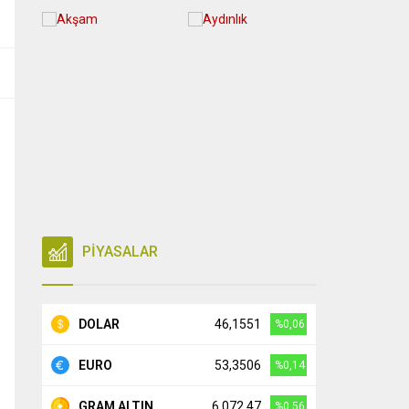
PİYASALAR
DOLAR
46,1551
%0,06
EURO
53,3506
%0,14
GRAM ALTIN
6.072,47
%0,56