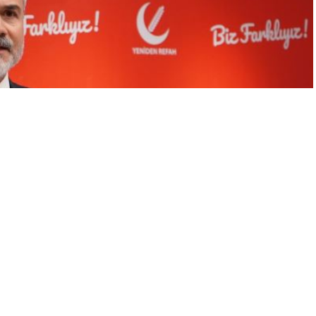
A
A
+
-
ı Suat Kılıç, MHP lideri Bahçeli’nin ‘Öcalan’ çağrısına