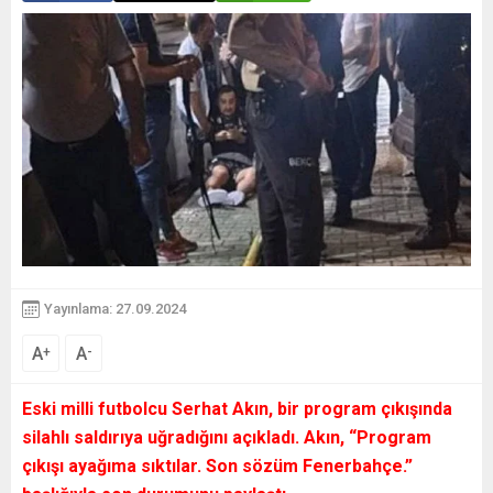
Yayınlama: 27.09.2024
A
A
+
-
Eski milli futbolcu Serhat Akın, bir program çıkışında
silahlı saldırıya uğradığını açıkladı. Akın, “Program
çıkışı ayağıma sıktılar. Son sözüm Fenerbahçe.”