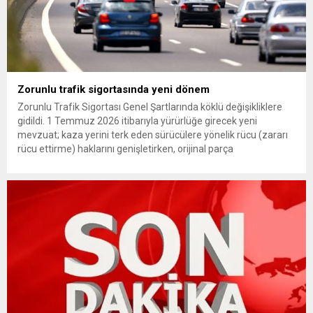
Zorunlu trafik sigortasında yeni dönem
Zorunlu Trafik Sigortası Genel Şartlarında köklü değişikliklere
gidildi. 1 Temmuz 2026 itibarıyla yürürlüğe girecek yeni
mevzuat; kaza yerini terk eden sürücülere yönelik rücu (zararı
rücu ettirme) haklarını genişletirken, orijinal parça
kullanımındaki yaş sınırını kaldırıyor ve değer kaybı
ödemelerinde hak sahibinin başvuru şartını otomatik hale
getiriyor. Hazine Müsteşarlığına bağlı ilgili kurumlarca...