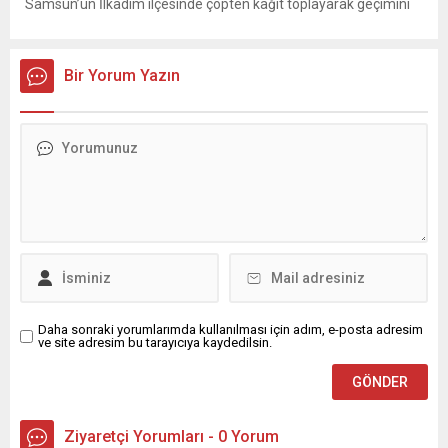
Samsun’un İlkadım ilçesinde çöpten kağıt toplayarak geçimini
sağlayan Serpil Hanım’a destek oldu. Çelik, sokaklardaki
konteynerlerden kağıt topladı. Ünlü şarkıcı Çelik, Samsun’un
İlkadım ilçesinde çöpten kağıt toplayarak...
Bir Yorum Yazın
Daha sonraki yorumlarımda kullanılması için adım, e-posta adresim
ve site adresim bu tarayıcıya kaydedilsin.
Ziyaretçi Yorumları - 0 Yorum