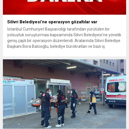
Silivri Belediyesi’ne operasyon gözaltılar var
İstanbul Cumhuriyet Başsavcılığı tarafından yürütülen bir
yolsuzluk soruşturması kapsamında Silivri Belediyesi’ne yönelik
geniş çaplı bir operasyon düzenlendi. Aralarında Silivri Belediye
Başkanı Bora Balcıoğlu, belediye bürokratları ve bazı iş
insanlarının da bulunduğu çok sayıda kişi hakkında gözaltı kararı
uygulandı. Emniyet güçlerinin belediye binasındaki teknik
inceleme ve arama çalışmaları devam ediyor. İstanbul’da...