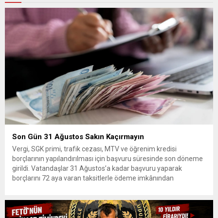
Son Gün 31 Ağustos Sakın Kaçırmayın
Vergi, SGK primi, trafik cezası, MTV ve öğrenim kredisi
borçlarının yapılandırılması için başvuru süresinde son döneme
girildi. Vatandaşlar 31 Ağustos’a kadar başvuru yaparak
borçlarını 72 aya varan taksitlerle ödeme imkânından
yararlanabilecek. Kamu alacaklarının yeniden
yapılandırılmasına olanak tanıyan düzenleme kapsamında
başvurular 31 Ağustos tarihinde sona eriyor. Hak sahiplerine 72
aya varan...