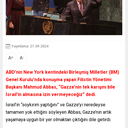
Yayınlama: 27.09.2024
A
A
+
-
ABD’nin New York kentindeki Birleşmiş Milletler (BM)
Genel Kurulu’nda konuşma yapan Filistin Yönetimi
Başkanı Mahmud Abbas, “Gazze’nin tek karışını bile
İsrail’in almasına izin vermeyeceğiz” dedi.
İsrail’in “soykırım yaptığını” ve Gazze’yi neredeyse
tamamen yok ettiğini söyleyen Abbas, Gazze’nin artık
yaşamaya uygun bir yer olmaktan çıktığını dile getirdi.