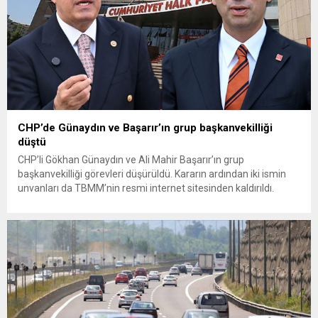
CHP’de Günaydın ve Başarır’ın grup başkanvekilliği
düştü
CHP’li Gökhan Günaydın ve Ali Mahir Başarır’ın grup
başkanvekilliği görevleri düşürüldü. Kararın ardından iki ismin
unvanları da TBMM’nin resmi internet sitesinden kaldırıldı.
Günaydın, ilk açıklamasında “Olmayan MYK’nın verdiği
hukuksuz bir karardır” dedi. CHP’den tedbirli olarak kesin
çıkarma cezası uygulanmak üzere Yüksek Disiplin Kurulu’na
(YDK) sevk edilen ve partideki tüm görevlerinden...