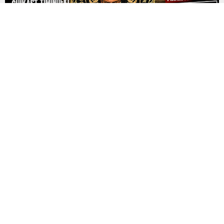
FETÖ’nün Suikast Timindeki Firari Burkay Karatepe
Tutuklandı
15 Temmuz 2016’daki darbe girişimi sırasında Marmaris’te
Cumhurbaşkanı Recep Tayyip Erdoğan’a yönelik suikast
girişiminde yer aldığı belirtilen FETÖ mensubu eski Yüzbaşı
Burkay Karatepe, çıkarıldığı mahkemece tutuklandı. Yaklaşık 10
yıldır firari olan ve kırmızı bültenle aranan Karatepe, geçtiğimiz
günlerde Afyonkarahisar’da düzenlenen operasyonla
yakalanmıştı. Emniyet Genel Müdürlüğü İstihbarat Başkanlığı
koordinasyonunda yürütülen çalışmalar...