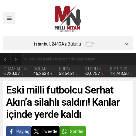
İstanbul,
24
°C
Az Bulutlu
Zorunlu trafik sigortasında yeni dönem
GRAM ALTIN
DOLAR
EURO
STERLİN
BIST 100
6.220,07
46,2633
53,5461
62,0757
13.743,50
Eski milli futbolcu Serhat
Akın’a silahlı saldırı! Kanlar
içinde yerde kaldı
Paylaş
Tweetle
Gönder