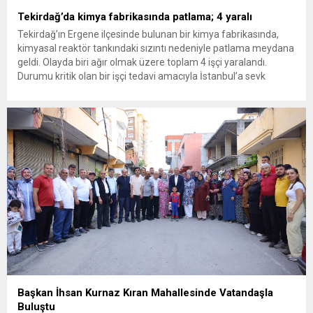
Tekirdağ’da kimya fabrikasında patlama; 4 yaralı
Tekirdağ’ın Ergene ilçesinde bulunan bir kimya fabrikasında,
kimyasal reaktör tankındaki sızıntı nedeniyle patlama meydana
geldi. Olayda biri ağır olmak üzere toplam 4 işçi yaralandı.
Durumu kritik olan bir işçi tedavi amacıyla İstanbul’a sevk
edilirken, bölgede AFAD ve KBRN ekipleri tarafından geniş çaplı
güvenlik ve sızıntı incelemesi başlatıldı. Tekirdağ’ın Ergene
ilçesine...
Başkan İhsan Kurnaz Kıran Mahallesinde Vatandaşla
Buluştu