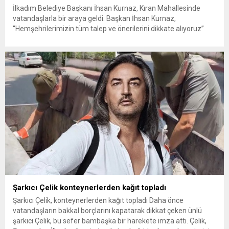
İlkadım Belediye Başkanı İhsan Kurnaz, Kıran Mahallesinde
vatandaşlarla bir araya geldi. Başkan İhsan Kurnaz,
“Hemşehrilerimizin tüm talep ve önerilerini dikkate alıyoruz”
dedi. İlkadım Belediye Başkanı İhsan Kurnaz, mahalle ziyaretleri
kapsamında Kıran Mahallesini ziyaret etti. Mahalle sakinleriyle
sohbet eden, onların talep ve önerileri dinleyen Başkan İhsan
Kurnaz, gelen taleplerin çözümü için...
Şarkıcı Çelik konteynerlerden kağıt topladı
Şarkıcı Çelik, konteynerlerden kağıt topladı Daha önce
vatandaşların bakkal borçlarını kapatarak dikkat çeken ünlü
şarkıcı Çelik, bu sefer bambaşka bir harekete imza attı. Çelik,