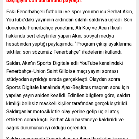
başlığıyla son durumunu paylaştı.
Eski Fenerbahçeli futbolcu ve spor yorumcusu Serhat Akın,
YouTube’daki yayınının ardından silahlı saldırıya uğradı. Son
dönemde Fenerbahçe yönetimi, Ali Koç ve Acun Ilıcalı
hakkında sert eleştiriler yapan Akın, sosyal medya
hesabından yaptığı paylaşımda, “Program çıkışı ayaklarıma
sıktılar, son sözümüz Fenerbahçe” ifadelerini kullandı.
Saldırı, Akın’ın Sports Digitale adlı YouTube kanalındaki
Fenerbahçe-Union Saint Gilloise maçı yayını sonrası
stüdyodan ayrıldığı sırada gerçekleşti. Olaydan sonra
Sports Digitale kanalında Ajax-Beşiktaş maçının sonu için
yapılan yayın aniden kesildi. Edinilen bilgilere göre, saldırı
kimliği belirsiz maskeli kişiler tarafından gerçekleştirildi.
Saldırganlar motosikletle olay yerine gelip üç el ateş
ettikten sonra kaçtı. Serhat Akın hastaneye kaldırıldı ve
sağlık durumunun iyi olduğu öğrenildi.
Saldırı sonrasında Fenerbahçe ve Acun Ilıcalı’dan kınama