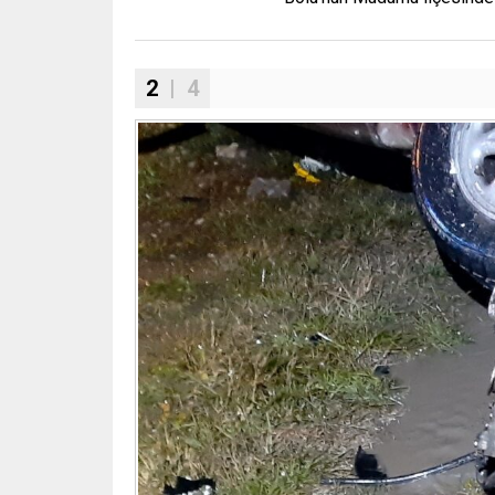
2
| 4