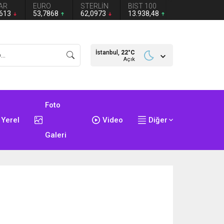
AR
EURO
STERLİN
BIST 100
2613
53,7868
62,0973
13.938,48
İstanbul,
22
°C
Açık
Foto
Yerel
Video
Diğer
Galeri