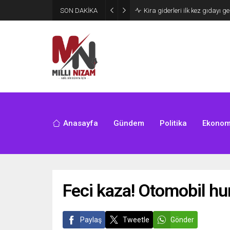
SON DAKİKA
24 Yıllık Hasret Acı Başladı:
Anasayfa
Gündem
Politika
Ekonom
Feci kaza! Otomobil hur
Paylaş
Tweetle
Gönder