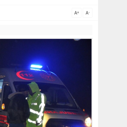
A
A
+
-