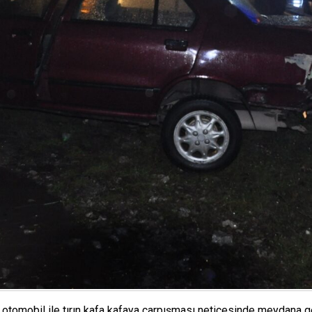
otomobil ile tırın kafa kafaya çarpışması neticesinde meydana ge