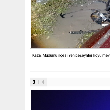
Kaza, Mudurnu ilçesi Yeniceşeyhler köyü mevkii
3
| 4