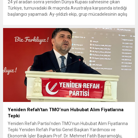
24 yıl aradan sonra yeniden Dünya Kupası sahnesine çıkan
Türkiye, turnuvadaki ilk maçında Avustralya karşısında istediği
başlangıcı yapamadı. Ay-yıldızlı ekip, grup mücadelesinin açılış
karşılaşmasında rakibine 2-0 mağlup olarak Dünya Kupası
serüvenine puansız başladı. Karşılaşmanın ilk dakikalarından
itibaren iki takım da kontrollü bir oyun sergilerken, Avustralya
özellikle hızlı hücumlarla etkili olmaya...
Yeniden Refah’tan TMO’nun Hububat Alım Fiyatlarına
Tepki
Yeniden Refah Partisi’nden TMO’nun Hububat Alım Fiyatlarına
Tepki Yeniden Refah Partisi Genel Başkan Yardımcısı ve
Ekonomik İşler Başkanı Prof. Dr. Mehmet Fatih Bayramoğlu,