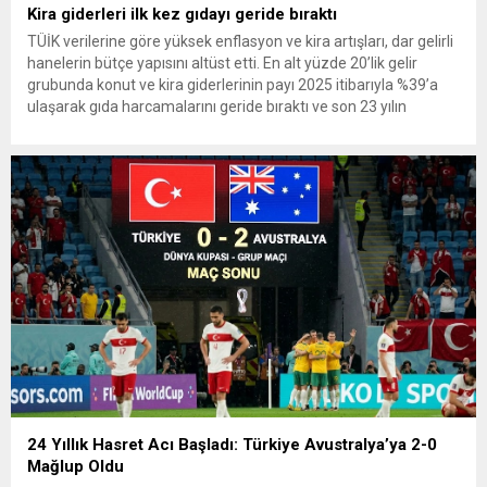
Kira giderleri ilk kez gıdayı geride bıraktı
TÜİK verilerine göre yüksek enflasyon ve kira artışları, dar gelirli
hanelerin bütçe yapısını altüst etti. En alt yüzde 20’lik gelir
grubunda konut ve kira giderlerinin payı 2025 itibarıyla %39’a
ulaşarak gıda harcamalarını geride bıraktı ve son 23 yılın
zirvesine çıktı. Türkiye’de yaşanan yüksek enflasyon ve hız
kazanan kira artışları, düşük...
24 Yıllık Hasret Acı Başladı: Türkiye Avustralya’ya 2-0
Mağlup Oldu