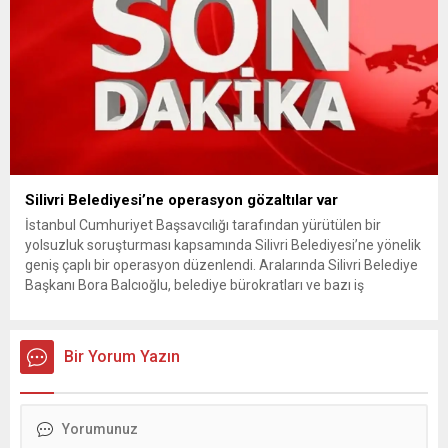
Silivri Belediyesi’ne operasyon gözaltılar var
İstanbul Cumhuriyet Başsavcılığı tarafından yürütülen bir
yolsuzluk soruşturması kapsamında Silivri Belediyesi’ne yönelik
geniş çaplı bir operasyon düzenlendi. Aralarında Silivri Belediye
Başkanı Bora Balcıoğlu, belediye bürokratları ve bazı iş
insanlarının da bulunduğu çok sayıda kişi hakkında gözaltı kararı
uygulandı. Emniyet güçlerinin belediye binasındaki teknik
inceleme ve arama çalışmaları devam ediyor. İstanbul’da...
Bir Yorum Yazın