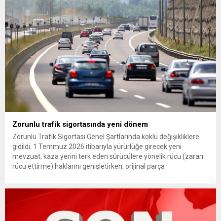
çıkarma cezası uygulanmak üzere Yüksek Disiplin Kurulu’na
(YDK) sevk edilen ve partideki tüm görevlerinden...
Zorunlu trafik sigortasında yeni dönem
Zorunlu Trafik Sigortası Genel Şartlarında köklü değişikliklere
gidildi. 1 Temmuz 2026 itibarıyla yürürlüğe girecek yeni
mevzuat; kaza yerini terk eden sürücülere yönelik rücu (zararı
rücu ettirme) haklarını genişletirken, orijinal parça
kullanımındaki yaş sınırını kaldırıyor ve değer kaybı
ödemelerinde hak sahibinin başvuru şartını otomatik hale
getiriyor. Hazine Müsteşarlığına bağlı ilgili kurumlarca...