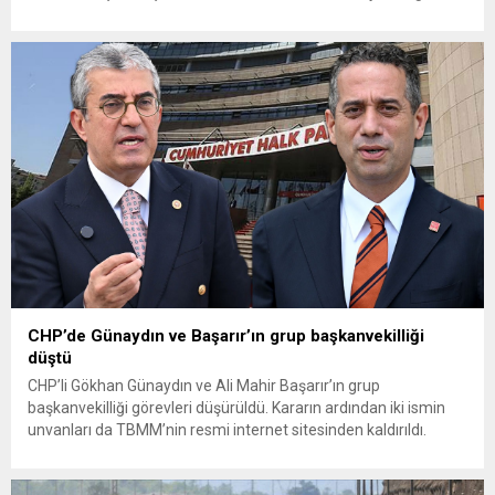
Toprak Mahsulleri Ofisi’nin (TMO) açıkladığı hububat alım
fiyatlarına ilişkin yazılı bir açıklama yaptı. Bayramoğlu, açıklanan
fiyatların çiftçinin artan maliyetlerini karşılamaktan uzak
olduğunu savunarak fiyatların yeniden değerlendirilmesi
çağrısında...
CHP’de Günaydın ve Başarır’ın grup başkanvekilliği
düştü
CHP’li Gökhan Günaydın ve Ali Mahir Başarır’ın grup
başkanvekilliği görevleri düşürüldü. Kararın ardından iki ismin
unvanları da TBMM’nin resmi internet sitesinden kaldırıldı.
Günaydın, ilk açıklamasında “Olmayan MYK’nın verdiği
hukuksuz bir karardır” dedi. CHP’den tedbirli olarak kesin