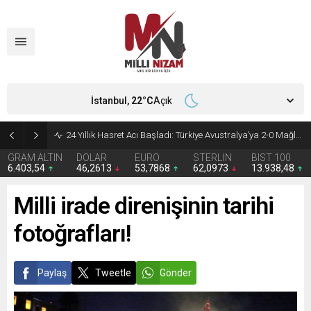
İstanbul,
22
°C
Açık
24 Yıllık Hasret Acı Başladı: Türkiye Avustralya’ya 2-0 Mağlup Oldu
GRAM ALTIN
DOLAR
EURO
STERLİN
BIST 100
6.403,54
46,2613
53,7868
62,0973
13.938,48
Milli irade direnişinin tarihi
fotoğrafları!
Paylaş
Tweetle
Gönder