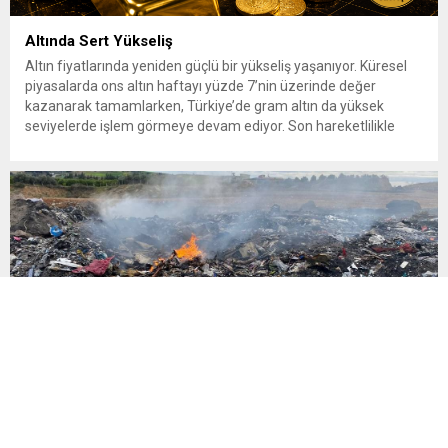
Altında Sert Yükseliş
Altın fiyatlarında yeniden güçlü bir yükseliş yaşanıyor. Küresel
piyasalarda ons altın haftayı yüzde 7’nin üzerinde değer
kazanarak tamamlarken, Türkiye’de gram altın da yüksek
seviyelerde işlem görmeye devam ediyor. Son hareketlilikle
birlikte yatırımcıların gözü yeniden güvenli liman olarak görülen
altına çevrildi. 7 Ağustos 2026’da spot altın yüzde 2,3
yükselerek 4 bin...
‘Atık sömürgeciliği’