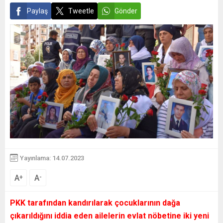
Paylaş
Tweetle
Gönder
Yayınlama: 14.07.2023
A
A
+
-
PKK tarafından kandırılarak çocuklarının dağa
çıkarıldığını iddia eden ailelerin evlat nöbetine iki yeni