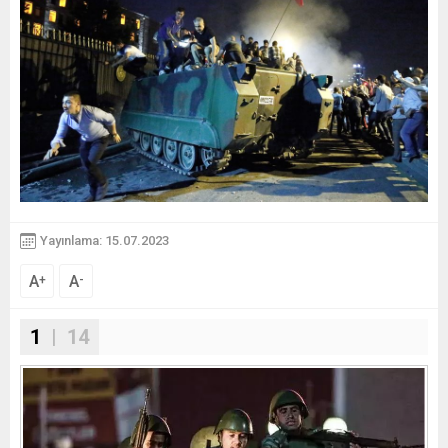
Yayınlama: 15.07.2023
A
A
+
-
1
| 14