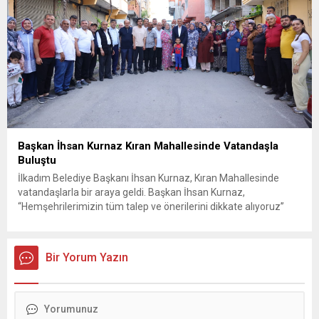
Başkan İhsan Kurnaz Kıran Mahallesinde Vatandaşla
Buluştu
İlkadım Belediye Başkanı İhsan Kurnaz, Kıran Mahallesinde
vatandaşlarla bir araya geldi. Başkan İhsan Kurnaz,
“Hemşehrilerimizin tüm talep ve önerilerini dikkate alıyoruz”
dedi. İlkadım Belediye Başkanı İhsan Kurnaz, mahalle ziyaretleri
kapsamında Kıran Mahallesini ziyaret etti. Mahalle sakinleriyle
sohbet eden, onların talep ve önerileri dinleyen Başkan İhsan
Bir Yorum Yazın
Kurnaz, gelen taleplerin çözümü için...