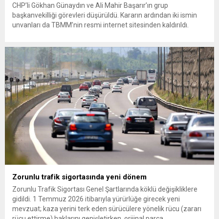
CHP’li Gökhan Günaydın ve Ali Mahir Başarır’ın grup
başkanvekilliği görevleri düşürüldü. Kararın ardından iki ismin
unvanları da TBMM’nin resmi internet sitesinden kaldırıldı.
Günaydın, ilk açıklamasında “Olmayan MYK’nın verdiği
hukuksuz bir karardır” dedi. CHP’den tedbirli olarak kesin
çıkarma cezası uygulanmak üzere Yüksek Disiplin Kurulu’na
(YDK) sevk edilen ve partideki tüm görevlerinden...
Zorunlu trafik sigortasında yeni dönem
Zorunlu Trafik Sigortası Genel Şartlarında köklü değişikliklere
gidildi. 1 Temmuz 2026 itibarıyla yürürlüğe girecek yeni
mevzuat; kaza yerini terk eden sürücülere yönelik rücu (zararı
rücu ettirme) haklarını genişletirken, orijinal parça