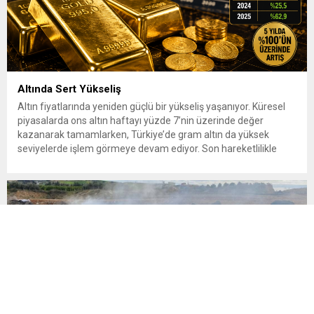
Altında Sert Yükseliş
Altın fiyatlarında yeniden güçlü bir yükseliş yaşanıyor. Küresel
piyasalarda ons altın haftayı yüzde 7’nin üzerinde değer
kazanarak tamamlarken, Türkiye’de gram altın da yüksek
seviyelerde işlem görmeye devam ediyor. Son hareketlilikle
birlikte yatırımcıların gözü yeniden güvenli liman olarak görülen
altına çevrildi. 7 Ağustos 2026’da spot altın yüzde 2,3
yükselerek 4 bin...