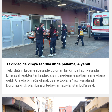
inceleme ve arama çalışmaları devam ediyor. İstanbul’da...
Tekirdağ’da kimya fabrikasında patlama; 4 yaralı
Tekirdağ’ın Ergene ilçesinde bulunan bir kimya fabrikasında,
kimyasal reaktör tankındaki sızıntı nedeniyle patlama meydana
geldi. Olayda biri ağır olmak üzere toplam 4 işçi yaralandı.
Durumu kritik olan bir işçi tedavi amacıyla İstanbul’a sevk
edilirken, bölgede AFAD ve KBRN ekipleri tarafından geniş çaplı
güvenlik ve sızıntı incelemesi başlatıldı. Tekirdağ’ın Ergene
ilçesine...