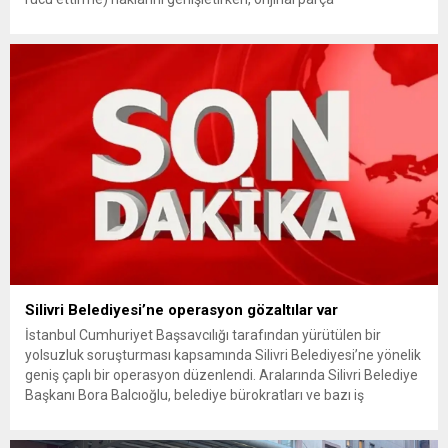
kullanımındaki yaş sınırını kaldırıyor ve değer kaybı
ödemelerinde hak sahibinin başvuru şartını otomatik hale
getiriyor. Hazine Müsteşarlığına bağlı ilgili kurumlarca...
Silivri Belediyesi’ne operasyon gözaltılar var
İstanbul Cumhuriyet Başsavcılığı tarafından yürütülen bir
yolsuzluk soruşturması kapsamında Silivri Belediyesi’ne yönelik
geniş çaplı bir operasyon düzenlendi. Aralarında Silivri Belediye
Başkanı Bora Balcıoğlu, belediye bürokratları ve bazı iş
insanlarının da bulunduğu çok sayıda kişi hakkında gözaltı kararı
uygulandı. Emniyet güçlerinin belediye binasındaki teknik