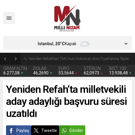
İstanbul,
20
°C
Kapalı
CHP’de Günaydın ve Başarır’ın grup başkanvekilliği düştü
GRAM ALTIN
DOLAR
EURO
STERLİN
BIST 100
6.277,08
46,2690
53,5644
62,0973
13.938,48
Yeniden Refah’ta milletvekili
aday adaylığı başvuru süresi
uzatıldı
Paylaş
Tweetle
Gönder