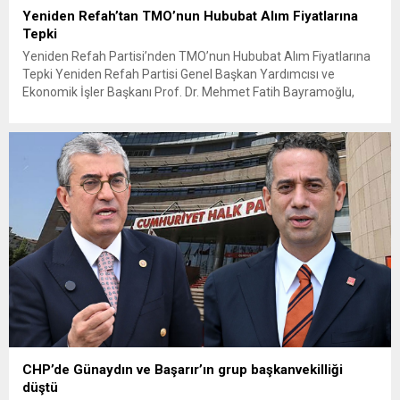
Yeniden Refah’tan TMO’nun Hububat Alım Fiyatlarına
Tepki
Yeniden Refah Partisi’nden TMO’nun Hububat Alım Fiyatlarına
Tepki Yeniden Refah Partisi Genel Başkan Yardımcısı ve
Ekonomik İşler Başkanı Prof. Dr. Mehmet Fatih Bayramoğlu,
Toprak Mahsulleri Ofisi’nin (TMO) açıkladığı hububat alım
fiyatlarına ilişkin yazılı bir açıklama yaptı. Bayramoğlu, açıklanan
fiyatların çiftçinin artan maliyetlerini karşılamaktan uzak
olduğunu savunarak fiyatların yeniden değerlendirilmesi
çağrısında...
CHP’de Günaydın ve Başarır’ın grup başkanvekilliği
düştü