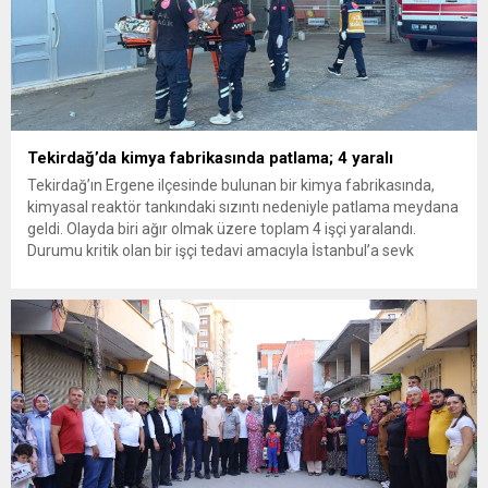
Tekirdağ’da kimya fabrikasında patlama; 4 yaralı
Tekirdağ’ın Ergene ilçesinde bulunan bir kimya fabrikasında,
kimyasal reaktör tankındaki sızıntı nedeniyle patlama meydana
geldi. Olayda biri ağır olmak üzere toplam 4 işçi yaralandı.
Durumu kritik olan bir işçi tedavi amacıyla İstanbul’a sevk
edilirken, bölgede AFAD ve KBRN ekipleri tarafından geniş çaplı
güvenlik ve sızıntı incelemesi başlatıldı. Tekirdağ’ın Ergene
ilçesine...