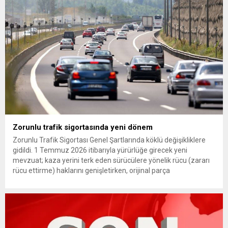
(YDK) sevk edilen ve partideki tüm görevlerinden...
Zorunlu trafik sigortasında yeni dönem
Zorunlu Trafik Sigortası Genel Şartlarında köklü değişikliklere
gidildi. 1 Temmuz 2026 itibarıyla yürürlüğe girecek yeni
mevzuat; kaza yerini terk eden sürücülere yönelik rücu (zararı
rücu ettirme) haklarını genişletirken, orijinal parça
kullanımındaki yaş sınırını kaldırıyor ve değer kaybı
ödemelerinde hak sahibinin başvuru şartını otomatik hale
getiriyor. Hazine Müsteşarlığına bağlı ilgili kurumlarca...