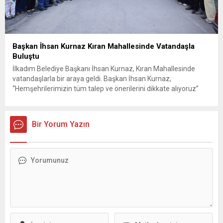
Başkan İhsan Kurnaz Kıran Mahallesinde Vatandaşla
Buluştu
İlkadım Belediye Başkanı İhsan Kurnaz, Kıran Mahallesinde
vatandaşlarla bir araya geldi. Başkan İhsan Kurnaz,
“Hemşehrilerimizin tüm talep ve önerilerini dikkate alıyoruz”
dedi. İlkadım Belediye Başkanı İhsan Kurnaz, mahalle ziyaretleri
kapsamında Kıran Mahallesini ziyaret etti. Mahalle sakinleriyle
sohbet eden, onların talep ve önerileri dinleyen Başkan İhsan
Bir Yorum Yazın
Kurnaz, gelen taleplerin çözümü için...