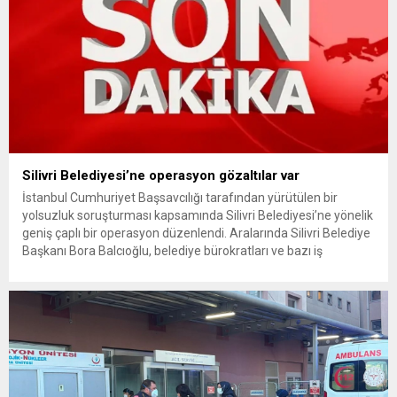
Silivri Belediyesi’ne operasyon gözaltılar var
İstanbul Cumhuriyet Başsavcılığı tarafından yürütülen bir
yolsuzluk soruşturması kapsamında Silivri Belediyesi’ne yönelik
geniş çaplı bir operasyon düzenlendi. Aralarında Silivri Belediye
Başkanı Bora Balcıoğlu, belediye bürokratları ve bazı iş
insanlarının da bulunduğu çok sayıda kişi hakkında gözaltı kararı
uygulandı. Emniyet güçlerinin belediye binasındaki teknik
inceleme ve arama çalışmaları devam ediyor. İstanbul’da...