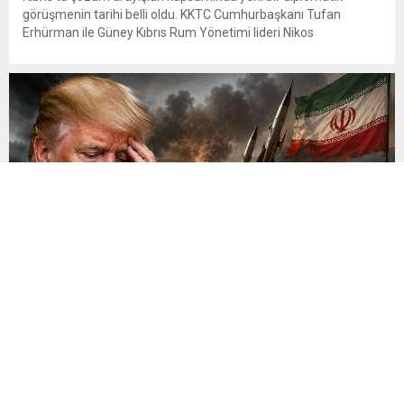
görüşmenin tarihi belli oldu. KKTC Cumhurbaşkanı Tufan
Erhürman ile Güney Kıbrıs Rum Yönetimi lideri Nikos
Hristodulidis, 26 Ağustos 2026 Çarşamba günü Birleşmiş
Milletler gözetiminde yeniden bir araya gelecek. Görüşmenin
saat 16.00’da yapılması planlanıyor. Yeni görüşme, BM Genel
Sekreteri António Guterres’in temmuz ayının sonunda...
Trump İran Savaşından Pişman mı?
Trump İran Savaşından Pişman mı? Gürbüz Evren’den Dikkat
Çeken Analiz ABD ile İran arasındaki savaş devam ederken,
ABD Başkanı Donald Trump’ın çatışmayı sona erdirme arayışları
ve Washington yönetimi üzerindeki siyasi baskı yeniden