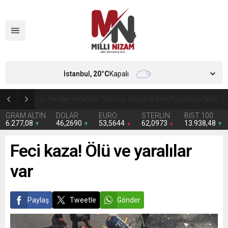
İstanbul,
20
°C
Kapalı
CHP’de Günaydın ve Başarır’ın grup başkanvekilliği düştü
GRAM ALTIN
DOLAR
EURO
STERLİN
BIST 100
6.277,08
46,2690
53,5644
62,0973
13.938,48
Feci kaza! Ölü ve yaralılar
var
Paylaş
Tweetle
Gönder