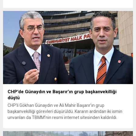
Toprak Mahsulleri Ofisi’nin (TMO) açıkladığı hububat alım
fiyatlarına ilişkin yazılı bir açıklama yaptı. Bayramoğlu, açıklanan
fiyatların çiftçinin artan maliyetlerini karşılamaktan uzak
olduğunu savunarak fiyatların yeniden değerlendirilmesi
çağrısında...
CHP’de Günaydın ve Başarır’ın grup başkanvekilliği
düştü
CHP’li Gökhan Günaydın ve Ali Mahir Başarır’ın grup
başkanvekilliği görevleri düşürüldü. Kararın ardından iki ismin
unvanları da TBMM’nin resmi internet sitesinden kaldırıldı.
Günaydın, ilk açıklamasında “Olmayan MYK’nın verdiği
hukuksuz bir karardır” dedi. CHP’den tedbirli olarak kesin
çıkarma cezası uygulanmak üzere Yüksek Disiplin Kurulu’na