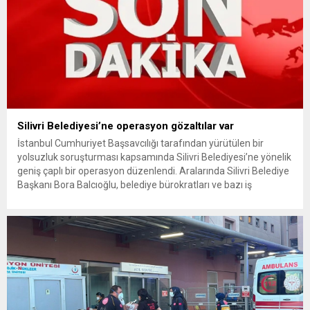
Silivri Belediyesi’ne operasyon gözaltılar var
İstanbul Cumhuriyet Başsavcılığı tarafından yürütülen bir
yolsuzluk soruşturması kapsamında Silivri Belediyesi’ne yönelik
geniş çaplı bir operasyon düzenlendi. Aralarında Silivri Belediye
Başkanı Bora Balcıoğlu, belediye bürokratları ve bazı iş
insanlarının da bulunduğu çok sayıda kişi hakkında gözaltı kararı
uygulandı. Emniyet güçlerinin belediye binasındaki teknik
inceleme ve arama çalışmaları devam ediyor. İstanbul’da...