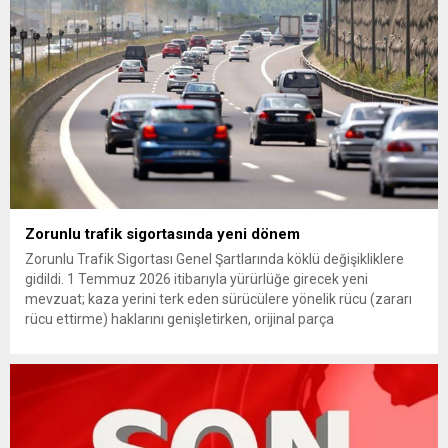
(YDK) sevk edilen ve partideki tüm görevlerinden...
Zorunlu trafik sigortasında yeni dönem
Zorunlu Trafik Sigortası Genel Şartlarında köklü değişikliklere
gidildi. 1 Temmuz 2026 itibarıyla yürürlüğe girecek yeni
mevzuat; kaza yerini terk eden sürücülere yönelik rücu (zararı
rücu ettirme) haklarını genişletirken, orijinal parça
kullanımındaki yaş sınırını kaldırıyor ve değer kaybı
ödemelerinde hak sahibinin başvuru şartını otomatik hale
getiriyor. Hazine Müsteşarlığına bağlı ilgili kurumlarca...