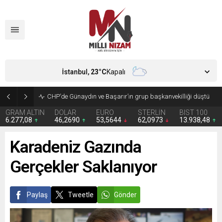
İstanbul,
23
°C
Kapalı
CHP’de Günaydın ve Başarır’ın grup başkanvekilliği düştü
GRAM ALTIN
DOLAR
EURO
STERLİN
BIST 100
6.277,08
46,2690
53,5644
62,0973
13.938,48
Karadeniz Gazında
Gerçekler Saklanıyor
Paylaş
Tweetle
Gönder