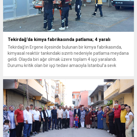
Tekirdağ’da kimya fabrikasında patlama; 4 yaralı
Tekirdağ’ın Ergene ilçesinde bulunan bir kimya fabrikasında,
kimyasal reaktör tankındaki sızıntı nedeniyle patlama meydana
geldi. Olayda biri ağır olmak üzere toplam 4 işçi yaralandı.
Durumu kritik olan bir işçi tedavi amacıyla İstanbul’a sevk
edilirken, bölgede AFAD ve KBRN ekipleri tarafından geniş çaplı
güvenlik ve sızıntı incelemesi başlatıldı. Tekirdağ’ın Ergene
ilçesine...