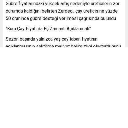
Gübre fiyatlarındaki yüksek artış nedeniyle üreticilerin zor
durumda kaldığını belirten Zerdeci, çay üreticisine yüzde
50 oranında gübre desteği verilmesi çağrısında bulundu.
“Kuru Çay Fiyatı da Eş Zamanlı Açıklanmalı”
Sezon başında yalnızca yaş çay taban fiyatının
açıklanmasının sektörde maliyet belirsizliği oluşturduğunu
ifade eden Zerdeci, kuru çay fiyatlarının da aynı dönemde
açıklanması gerektiğini söyledi.
Kuru çay fiyatlarının geç açıklanmasının özel sektörü
zararına satış yapmaya zorladığını belirten Zerdeci, bunun
sonucunda üreticiden düşük fiyatla yaş çay alımının
arttığını kaydetti. Bu durumun ÇAYKUR’u da olumsuz
etkilediğini ifade etti.
“Çayda Adil Fiyat ve Güçlü Destek Şart”
Çayın yalnızca bir tarım ürünü olmadığını belirten Zerdeci,