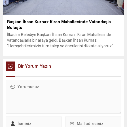
Başkan İhsan Kurnaz Kıran Mahallesinde Vatandaşla
Buluştu
İlkadım Belediye Başkanı İhsan Kurnaz, Kıran Mahallesinde
vatandaşlarla bir araya geldi. Başkan İhsan Kurnaz,
“Hemşehrilerimizin tüm talep ve önerilerini dikkate alıyoruz”
dedi. İlkadım Belediye Başkanı İhsan Kurnaz, mahalle ziyaretleri
kapsamında Kıran Mahallesini ziyaret etti. Mahalle sakinleriyle
sohbet eden, onların talep ve önerileri dinleyen Başkan İhsan
Bir Yorum Yazın
Kurnaz, gelen taleplerin çözümü için...