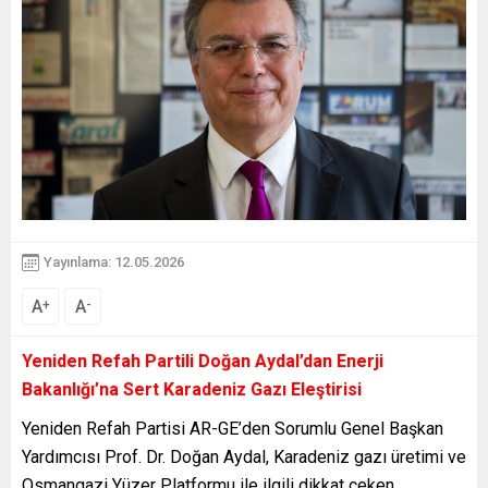
Yayınlama: 12.05.2026
A
A
+
-
Yeniden Refah Partili Doğan Aydal’dan Enerji
Bakanlığı’na Sert Karadeniz Gazı Eleştirisi
Yeniden Refah Partisi AR-GE’den Sorumlu Genel Başkan
Yardımcısı Prof. Dr. Doğan Aydal, Karadeniz gazı üretimi ve
Osmangazi Yüzer Platformu ile ilgili dikkat çeken