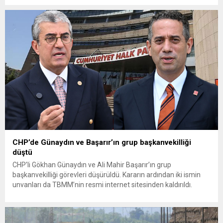
fiyatlarına ilişkin yazılı bir açıklama yaptı. Bayramoğlu, açıklanan
fiyatların çiftçinin artan maliyetlerini karşılamaktan uzak
olduğunu savunarak fiyatların yeniden değerlendirilmesi
çağrısında...
CHP’de Günaydın ve Başarır’ın grup başkanvekilliği
düştü
CHP’li Gökhan Günaydın ve Ali Mahir Başarır’ın grup
başkanvekilliği görevleri düşürüldü. Kararın ardından iki ismin
unvanları da TBMM’nin resmi internet sitesinden kaldırıldı.
Günaydın, ilk açıklamasında “Olmayan MYK’nın verdiği
hukuksuz bir karardır” dedi. CHP’den tedbirli olarak kesin
çıkarma cezası uygulanmak üzere Yüksek Disiplin Kurulu’na