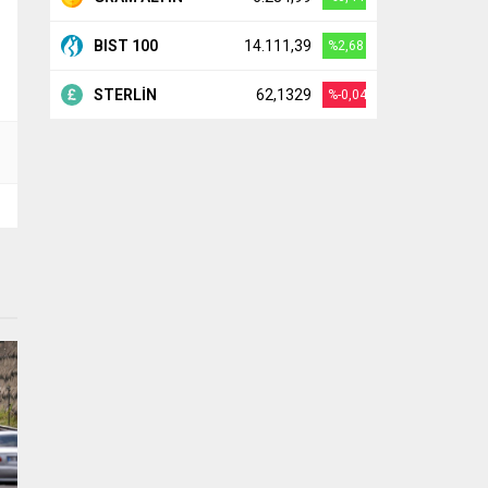
BIST 100
14.111,39
%2,68
STERLİN
62,1329
%-0,04