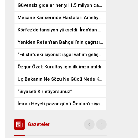
Güvensiz gıdalar her yıl 1,5 milyon can alıyor
Mesane Kanserinde Hastaları Ameliyattan Kurtaran İlaç
Körfez’de tansiyon yükseldi: İran’dan ABD üslerine misilleme
Yeniden Refah’tan Bahçeli’nin çağrısına destek
“Filistin’deki siyonist işgal vahim gelişmelere gebe”
Özgür Özel: Kurultay için ilk imza atıldı
Üç Bakanın Ne Sözü Ne Gücü Nede Kudreti Yetmedi
“Siyaseti Kirletiyorsunuz”
İmralı Heyeti pazar günü Öcalan’ı ziyaret edecek
Gazeteler