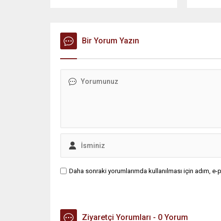
Belediyesi’ne yönelik geniş çaplı bir
nedeniyl
operasyon düzenlendi. Aralarında
Olayda b
Silivri Belediye Başkanı Bora
4 işçi ya
Balcıoğlu, belediye bürokratları ve
bir işçi 
bazı iş insanlarının da bulunduğu
Bir Yorum Yazın
sevk edi
çok sayıda kişi hakkında gözaltı
KBRN eki
kararı uygulandı. Emniyet güçlerinin
güvenlik 
belediye binasındaki teknik
başlatıld
inceleme ve arama çalışmaları
ilçesine..
devam ediyor. İstanbul’da...
Daha sonraki yorumlarımda kullanılması için adım, e-p
Ziyaretçi Yorumları - 0 Yorum