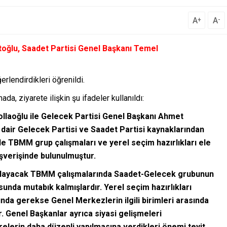
A
A
+
-
oğlu, Saadet Partisi Genel Başkanı Temel
erlendirdikleri öğrenildi.
da, ziyarete ilişkin şu ifadeler kullanıldı:
llaoğlu ile Gelecek Partisi Genel Başkanı Ahmet
 dair Gelecek Partisi ve Saadet Partisi kaynaklarından
nde TBMM grup çalışmaları ve yerel seçim hazırlıkları ele
lışverişinde bulunulmuştur.
şlayacak TBMM çalışmalarında Saadet-Gelecek grubunun
usunda mutabık kalmışlardır. Yerel seçim hazırlıkları
ında gerekse Genel Merkezlerin ilgili birimleri arasında
r. Genel Başkanlar ayrıca siyasi gelişmeleri
elerin daha düzenli yapılmasına verdikleri önemi teyit