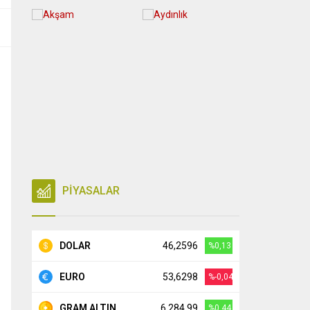
PİYASALAR
DOLAR
46,2596
%0,13
EURO
53,6298
%-0,04
GRAM ALTIN
6.284,99
%0,44