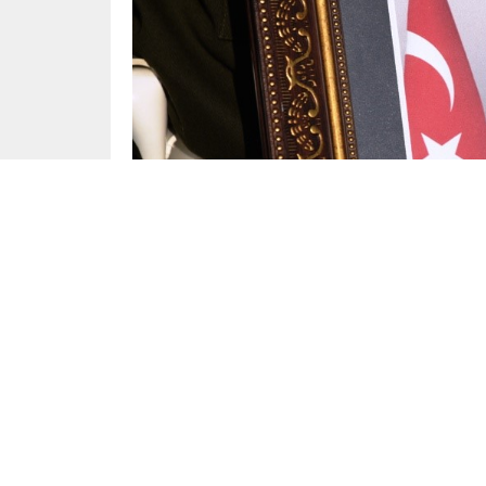
Yayınlama: 28.08.2023
Pençe-Kilit Harekatı bölgesinde şehit olan 
memleketi Bitlis’te düzenlenen törenle son
Şehit Bünyamin Barlık için Bitlis İl Jandarma K