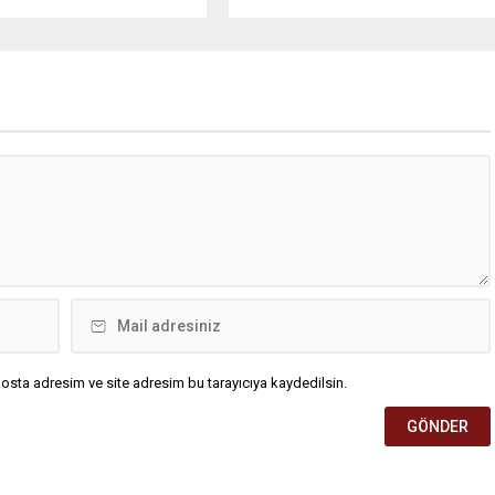
e patlama meydana geldi.
vatandaşlarla bir araya geldi.
iri ağır olmak üzere toplam
Başkan İhsan Kurnaz,
ralandı. Durumu kritik olan
“Hemşehrilerimizin tüm talep ve
tedavi amacıyla İstanbul’a
önerilerini dikkate alıyoruz” dedi.
lirken, bölgede AFAD ve
İlkadım Belediye Başkanı İhsan
pleri tarafından geniş çaplı
Kurnaz, mahalle ziyaretleri
ve sızıntı incelemesi
kapsamında Kıran Mahallesini
ı. Tekirdağ’ın Ergene
ziyaret etti. Mahalle sakinleriyle
.
sohbet eden, onların talep ve
önerileri dinleyen Başkan İhsan
Kurnaz, gelen taleplerin çözümü
için...
osta adresim ve site adresim bu tarayıcıya kaydedilsin.