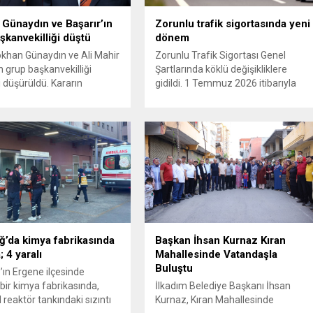
Günaydın ve Başarır’ın
Zorunlu trafik sigortasında yeni
şkanvekilliği düştü
dönem
ökhan Günaydın ve Ali Mahir
Zorunlu Trafik Sigortası Genel
n grup başkanvekilliği
Şartlarında köklü değişikliklere
i düşürüldü. Kararın
gidildi. 1 Temmuz 2026 itibarıyla
 iki ismin unvanları da
yürürlüğe girecek yeni mevzuat;
 resmi internet sitesinden
kaza yerini terk eden sürücülere
. Günaydın, ilk
yönelik rücu (zararı rücu ettirme)
asında “Olmayan MYK’nın
haklarını genişletirken, orijinal parça
ukuksuz bir karardır” dedi.
kullanımındaki yaş sınırını kaldırıyor
tedbirli olarak kesin
ve değer kaybı ödemelerinde hak
 cezası uygulanmak üzere
sahibinin başvuru şartını otomatik
isiplin Kurulu’na (YDK) sevk
hale getiriyor. Hazine
e partideki tüm
Müsteşarlığına bağlı ilgili
nden...
kurumlarca...
ğ’da kimya fabrikasında
Başkan İhsan Kurnaz Kıran
 4 yaralı
Mahallesinde Vatandaşla
Buluştu
’ın Ergene ilçesinde
bir kimya fabrikasında,
İlkadım Belediye Başkanı İhsan
 reaktör tankındaki sızıntı
Kurnaz, Kıran Mahallesinde