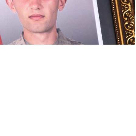
A
A
+
-
Piyade Sözleşmeli Er Bünyamin Barlık’ın cenazesi,
 yolculuğuna uğurlandı.
omutanlığı’nda tören düzenlendi. Cenaze aracı ile İl Jandarma