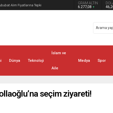
GRAM ALTIN
DOL
n grup başkanvekilliği düştü
6.277,08
46,
İslam ve
i
Dünya
Teknoloji
Medya
Spor
Aile
laoğlu’na seçim ziyareti!