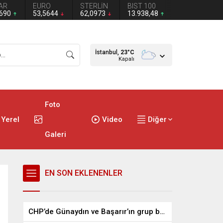
AR
EURO
STERLİN
BIST 100
2690
53,5644
62,0973
13.938,48
İstanbul,
23
°C
Kapalı
Foto
Yerel
Video
Diğer
Galeri
EN SON EKLENENLER
CHP’de Günaydın ve Başarır’ın grup başkanvekilliği düştü