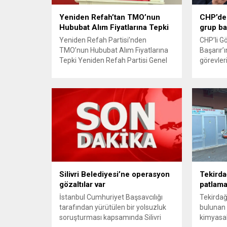
Yeniden Refah’tan TMO’nun
CHP’de 
Hububat Alım Fiyatlarına Tepki
grup ba
Yeniden Refah Partisi’nden
CHP’li G
TMO’nun Hububat Alım Fiyatlarına
Başarır’ı
Tepki Yeniden Refah Partisi Genel
görevler
Başkan Yardımcısı ve Ekonomik
ardından
İşler Başkanı Prof. Dr. Mehmet Fatih
TBMM’nin
Bayramoğlu, Toprak Mahsulleri
kaldırıldı
Ofisi’nin (TMO) açıkladığı hububat
açıklam
alım fiyatlarına ilişkin yazılı bir
verdiği h
açıklama yaptı. Bayramoğlu,
CHP’den 
açıklanan fiyatların çiftçinin artan
çıkarma
maliyetlerini karşılamaktan uzak
Yüksek D
olduğunu savunarak fiyatların
edilen v
yeniden değerlendirilmesi
görevleri
çağrısında...
Silivri Belediyesi’ne operasyon
Tekirda
gözaltılar var
patlama;
İstanbul Cumhuriyet Başsavcılığı
Tekirdağ
tarafından yürütülen bir yolsuzluk
bulunan 
soruşturması kapsamında Silivri
kimyasal