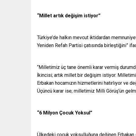
“Millet artık değişim istiyor”
Türkiye’de halkın mevcut iktidardan memnuniyets
Yeniden Refah Partisi çatısında birleştiğini” if
“Milletimiz üç tane önemli karar vermiş durumdad
İkincisi; artık millet bir değişim istiyor. Millet
Erbakan hocamızın hizmetlerini hatırlıyor ve de
Üçüncü karar ise; milletimiz Milli Görüş’ün gelm
“6 Milyon Çocuk Yoksul”
Ülkedeki çocuk yoksulluğuna değinen Erbakan ş