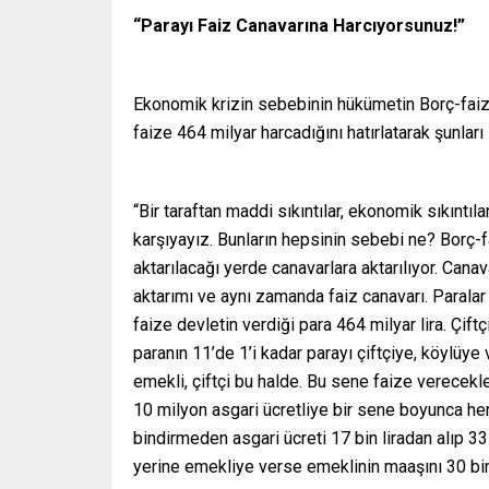
“Parayı Faiz Canavarına Harcıyorsunuz!”
Ekonomik krizin sebebinin hükümetin Borç-faiz-
faize 464 milyar harcadığını hatırlatarak şunları
“Bir taraftan maddi sıkıntılar, ekonomik sıkıntıl
karşıyayız. Bunların hepsinin sebebi ne? Borç-
aktarılacağı yerde canavarlara aktarılıyor. Cana
aktarımı ve aynı zamanda faiz canavarı. Paralar b
faize devletin verdiği para 464 milyar lira. Çif
paranın 11’de 1’i kadar parayı çiftçiye, köylüye
emekli, çiftçi bu halde. Bu sene faize verecekle
10 milyon asgari ücretliye bir sene boyunca her 
bindirmeden asgari ücreti 17 bin liradan alıp 3
yerine emekliye verse emeklinin maaşını 30 bin l