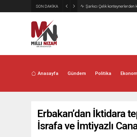
SON DAKİKA
İran 2 ülkeyi birden vurdu
Anasayfa
Gündem
Politika
Ekonom
Erbakan’dan İktidara tep
İsrafa ve İmtiyazlı Cana