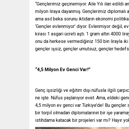
“Gençlerimiz geçinemiyor. Aile Yılı ilan edild
milyon liraya dayanmış. Gençlerimiz diplomalı 
ama asıl beka sorunu iktidarın ekonomi politika
‘Gençler evlenmiyor’ diyor. Evlenmiyor değil, 
kirası 1 asgari ücreti aştı. 1 gram altın 4000 lir
onu da herkese vermediğiniz 150 bin lirayla iki
gençler işsiz, gençler umutsuz, gençler hedefs
“4,5 Milyon Ev Genci Var!”
Genç işsizliği ve eğitim dışı nüfusla ilgili çarp
ne işte. Nüfus yaşlanıyor evet. Ama, eldeki gen
4,5 milyon ev genci var Türkiye’de! Bu gençle
bir torpil olmadan diplomalarının bir işe yaram
istihdama katacak bir projeleri var mı? Hayır yok