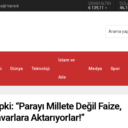
GRAM ALTIN
DOL
6.139,11
46,
İslam ve
i
Dünya
Teknoloji
Medya
Spor
Aile
ki: “Parayı Millete Değil Faize,
varlara Aktarıyorlar!”