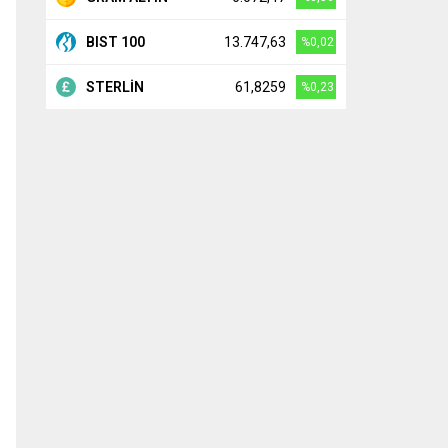
BIST 100
13.747,63
%0,02
STERLİN
61,8259
%0,23