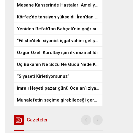
Mesane Kanserinde Hastaları Ameliyattan Kurtaran İlaç
Körfez’de tansiyon yükseldi: İran’dan ABD üslerine misilleme
Yeniden Refah’tan Bahçeli’nin çağrısına destek
“Filistin’deki siyonist işgal vahim gelişmelere gebe”
Özgür Özel: Kurultay için ilk imza atıldı
Üç Bakanın Ne Sözü Ne Gücü Nede Kudreti Yetmedi
“Siyaseti Kirletiyorsunuz”
İmralı Heyeti pazar günü Öcalan’ı ziyaret edecek
Muhalefetin seçime girebileceği gerçek bir alan kalmayabilir
Gazeteler