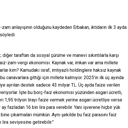
zam anlayışının olduğunu kaydeden Erbakan, iktidarın ilk 3 ayda
 söyledi:
ar; diğer taraftan da sosyal çürüme ve manevi sıkıntılarla karşı
faiz-zam-vergi ekonomisi. Kaynak var, imkan var ama millete
varlar kim? Kamudaki israf, imtiyazlı holdinglere haksız kaynak
u canavarlara gittiği için millete kalmıyor. 2025’in ilk üç ayında
tçiye ayrılan destek sadece 43 milyar TL. Üç ayda faize verilen
 veriyorlar. İşte bu borç-faiz ekonomisi yüzünden asgari ücretli,
ri 1,95 trilyon lirayı faize vermek yerine asgari ücretliye verse
ay fazladan 16 bin lira para verebilir. Yani işverene hiçbir yük
3 bine çıkarmaları mümkün. Aynı şekilde bu faiz parasını faiz
ira seviyesine getirebilir.”