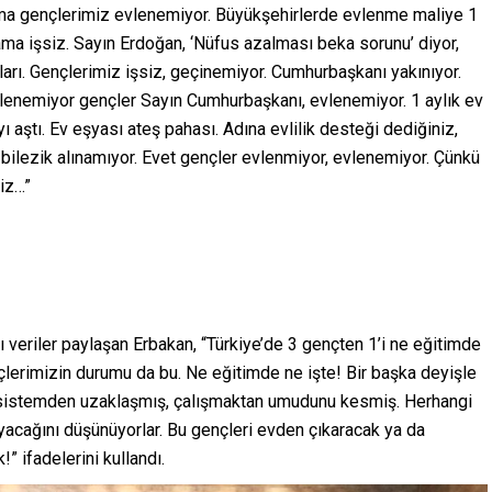
i ama gençlerimiz evlenemiyor. Büyükşehirlerde evlenme maliye 1
ama işsiz. Sayın Erdoğan, ‘Nüfus azalması beka sorunu’ diyor,
ları. Gençlerimiz işsiz, geçinemiyor. Cumhurbaşkanı yakınıyor.
evlenemiyor gençler Sayın Cumhurbaşkanı, evlenemiyor. 1 aylık ev
ayı aştı. Ev eşyası ateş pahası. Adına evlilik desteği dediğiniz,
 bilezik alınamıyor. Evet gençler evlenmiyor, evlenemiyor. Çünkü
iz…”
ıcı veriler paylaşan Erbakan, “Türkiye’de 3 gençten 1’i ne eğitimde
çlerimizin durumu da bu. Ne eğitimde ne işte! Bir başka deyişle
r sistemden uzaklaşmış, çalışmaktan umudunu kesmiş. Herhangi
ayacağını düşünüyorlar. Bu gençleri evden çıkaracak ya da
!” ifadelerini kullandı.