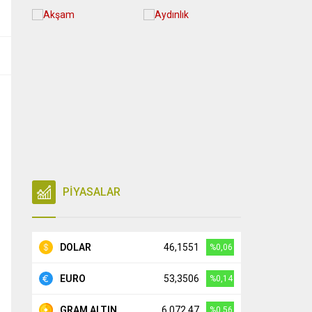
PİYASALAR
DOLAR
46,1551
%0,06
EURO
53,3506
%0,14
GRAM ALTIN
6.072,47
%0,56