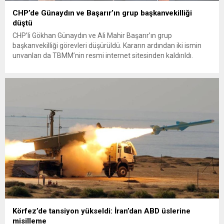
CHP’de Günaydın ve Başarır’ın grup başkanvekilliği
düştü
CHP’li Gökhan Günaydın ve Ali Mahir Başarır’ın grup
başkanvekilliği görevleri düşürüldü. Kararın ardından iki ismin
unvanları da TBMM’nin resmi internet sitesinden kaldırıldı.
Günaydın, ilk açıklamasında “Olmayan MYK’nın verdiği
hukuksuz bir karardır” dedi. CHP’den tedbirli olarak kesin
çıkarma cezası uygulanmak üzere Yüksek Disiplin Kurulu’na
(YDK) sevk edilen ve partideki tüm görevlerinden...
Körfez’de tansiyon yükseldi: İran’dan ABD üslerine
misilleme