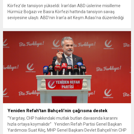
Körfez’de tansiyon yükseldi: İran’dan ABD üslerine misilleme
Hürmüz Boğazı ve Basra Körfezi hattında tansiyon savaş
seviyesine ulaştı. ABD’nin İran’a ait Keşm Adası’na düzenlediği
hava saldırısına misilleme yapan İran Devrim Muhafızları
Ordusu, Kuveyt ve Bahreyn’de Amerikan askerlerinin konuşlu
olduğu stratejik üsleri ve ABD 5. Filo Karargâhı’nu füze ve
kamikaze insansız hava...
Yeniden Refah’tan Bahçeli’nin çağrısına destek
“Yargıtay, CHP hakkındaki mutlak butlan davasında kararını
hızla ortaya koymalıdır” Yeniden Refah Partisi Genel Başkan
Yardımcısı Suat Kılıç, MHP Genel Başkanı Devlet Bahçeli’nin CHP