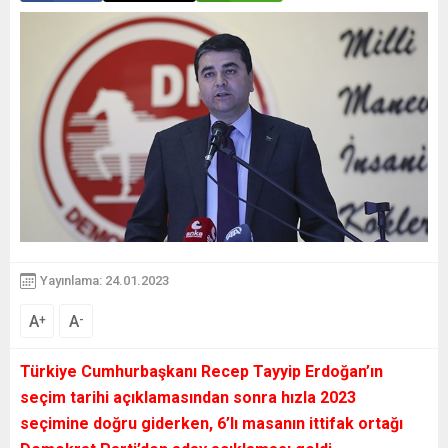
Yayınlama: 24.01.2023
A
A
+
-
Türkiye Cumhurbaşkanı Recep Tayyip Erdoğan’ın
seçim tarihi açıklamasından sonra hızla 2023
seçimine doğru giderken, 6’lı masanın ittifak ortağı