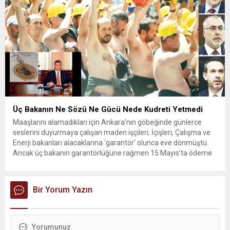
Üç Bakanın Ne Sözü Ne Gücü Nede Kudreti Yetmedi
Maaşlarını alamadıkları için Ankara’nın göbeğinde günlerce
seslerini duyurmaya çalışan maden işçileri; İçişleri, Çalışma ve
Enerji bakanları alacaklarına ‘garantör’ olunca eve dönmüştü.
Ancak üç bakanın garantörlüğüne rağmen 15 Mayıs’ta ödeme
sözü veren patron sözünü tutmadı. İşçiler haklarını almak için
yeniden eylem yapma kararı aldı. Yıldızlar SSS Holding
bünyesindeki Doruk Madencilik’te çalışan...
Bir Yorum Yazın