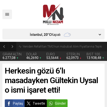
İstanbul,
20
°C
Kapalı
CHP’de Günaydın ve Başarır’ın grup başkanvekilliği düştü
GRAM ALTIN
DOLAR
EURO
STERLİN
BIST 100
6.277,08
46,2690
53,5644
62,0973
13.938,48
Herkesin gözü 6’lı
masadayken Gültekin Uysal
o ismi işaret etti!
Paylaş
Tweetle
Gönder