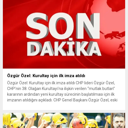
belirtti. Gazze’de işgalin genişletildiği iddiası Bekin,
Netanyahu’nun Kanal 12...
Özgür Özel: Kurultay için ilk imza atıldı
Özgür Özel: Kurultay için ilk imza atıldı CHP lideri Özgür Özel,
CHP’nin 38. Olağan Kurultayı’na ilişkin verilen “mutlak butlan”
kararının ardından yeni kurultay sürecinin başlatılması için ilk
imzanın atıldığını açıkladı. CHP Genel Başkanı Özgür Özel, eski
CHP Mersin Milletvekili Yusuf Fevzi Arıcı için TBMM’de
düzenlenen cenaze töreninin ardından yaptığı açıklamada,...