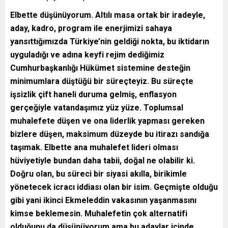
Elbette düşünüyorum. Altılı masa ortak bir iradeyle,
aday, kadro, program ile enerjimizi sahaya
yansıttığımızda Türkiye’nin geldiği nokta, bu iktidarın
uyguladığı ve adına keyfi rejim dediğimiz
Cumhurbaşkanlığı Hükümet sistemine desteğin
minimumlara düştüğü bir süreçteyiz. Bu süreçte
işsizlik çift haneli duruma gelmiş, enflasyon
gerçeğiyle vatandaşımız yüz yüze. Toplumsal
muhalefete düşen ve ona liderlik yapması gereken
bizlere düşen, maksimum düzeyde bu itirazı sandığa
taşımak. Elbette ana muhalefet lideri olması
hüviyetiyle bundan daha tabii, doğal ne olabilir ki.
Doğru olan, bu süreci bir siyasi akılla, birikimle
yönetecek icracı iddiası olan bir isim. Geçmişte olduğu
gibi yani ikinci Ekmeleddin vakasının yaşanmasını
kimse beklemesin. Muhalefetin çok alternatifi
olduğunu da düşünüyorum ama bu adaylar içinde