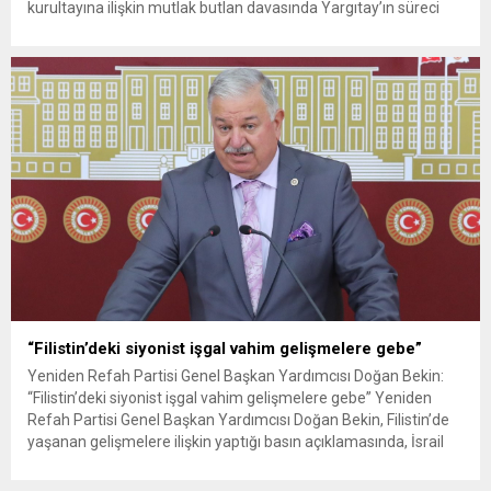
kurultayına ilişkin mutlak butlan davasında Yargıtay’ın süreci
hızlandırması yönündeki çağrısına destek vererek, “Yargıtay,
CHP hakkındaki mutlak butlan davasında kararını hızla ortaya
koymalıdır. Son nokta neyse...
“Filistin’deki siyonist işgal vahim gelişmelere gebe”
Yeniden Refah Partisi Genel Başkan Yardımcısı Doğan Bekin:
“Filistin’deki siyonist işgal vahim gelişmelere gebe” Yeniden
Refah Partisi Genel Başkan Yardımcısı Doğan Bekin, Filistin’de
yaşanan gelişmelere ilişkin yaptığı basın açıklamasında, İsrail
Başbakanı Netanyahu’nun son açıklamalarının Gazze’deki
işgalin genişletilmesine yönelik planları ortaya koyduğunu