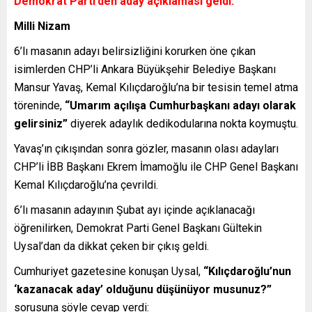
Demokrat Parti’den aday açıklaması geldi.
Milli Nizam
6’lı masanın adayı belirsizliğini korurken öne çıkan
isimlerden CHP’li Ankara Büyükşehir Belediye Başkanı
Mansur Yavaş, Kemal Kılıçdaroğlu’na bir tesisin temel atma
töreninde,
“Umarım açılışa Cumhurbaşkanı adayı olarak
gelirsiniz”
diyerek adaylık dedikodularına nokta koymuştu.
Yavaş’ın çıkışından sonra gözler, masanın olası adayları
CHP’li İBB Başkanı Ekrem İmamoğlu ile CHP Genel Başkanı
Kemal Kılıçdaroğlu’na çevrildi.
6’lı masanın adayının Şubat ayı içinde açıklanacağı
öğrenilirken, Demokrat Parti Genel Başkanı Gültekin
Uysal’dan da dikkat çeken bir çıkış geldi.
Cumhuriyet gazetesine konuşan Uysal,
“Kılıçdaroğlu’nun
‘kazanacak aday’ olduğunu düşünüyor musunuz?”
sorusuna şöyle cevap verdi: