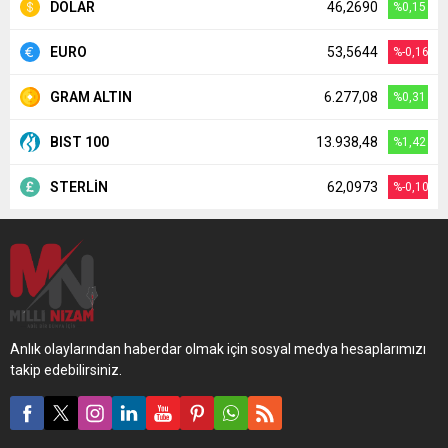
DOLAR
46,2690
%0,15
EURO
53,5644
%-0,16
GRAM ALTIN
6.277,08
%0,31
BIST 100
13.938,48
%1,42
STERLİN
62,0973
%-0,10
Anlık olaylarından haberdar olmak için sosyal medya hesaplarımızı
takip edebilirsiniz.