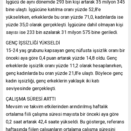
İşgücü de aynı dönemde 293 bin kişi artarak 35 milyon 345
bine ulaştı. İşgücüne katılma oranı yüzde 52,8’e
yükselirken, erkeklerde bu oran yüzde 71,0, kadınlarda ise
yüzde 35,0 olarak gerçekleşti. İşgücüne dahil olmayan kişi
sayısı ise 233 bin azalarak 31 milyon 575 bine geriledi.
GENÇ İŞSİZLİĞİ YÜKSELDİ
15-24 yaş grubunu kapsayan genç nüfusta işsizlik oranı bir
önceki aya göre 0,4 puan artarak yüzde 14,8 oldu. Genç
erkeklerde işsizlik oranı yüzde 11,2 olarak hesaplanırken,
genç kadınlarda bu oran yüzde 21,8’e ulaştı. Böylece genç
kadın işsizliği, genç erkeklerin yaklaşık iki katı
seviyesinde gerçekleşti.
ÇALIŞMA SÜRESİ ARTTI
Mevsim ve takvim etkilerinden arındırılmış haftalık
ortalama fiili çalışma süresi mayısta bir önceki aya göre
0,2 saat artarak 42,4 saate yükseldi. Bu gösterge, referans
haftasında fiilen çalışanların ortalama çalışma süresini