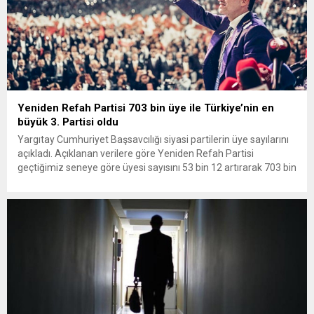
Yeniden Refah Partisi 703 bin üye ile Türkiye’nin en
büyük 3. Partisi oldu
Yargıtay Cumhuriyet Başsavcılığı siyasi partilerin üye sayılarını
açıkladı. Açıklanan verilere göre Yeniden Refah Partisi
geçtiğimiz seneye göre üyesi sayısını 53 bin 12 artırarak 703 bin
85 üye ile en çok üyesi olan üçüncü parti oldu. Genel Başkan Dr.
Fatih Erbakan’ın liderliğinde girdiği son iki seçimde siyasette
belirleyici parti olan Yeniden...