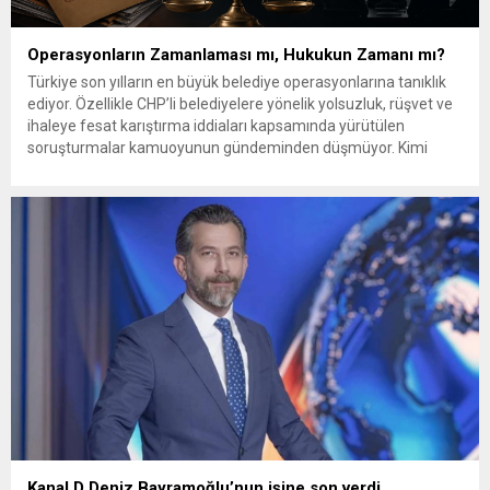
Operasyonların Zamanlaması mı, Hukukun Zamanı mı?
Türkiye son yılların en büyük belediye operasyonlarına tanıklık
ediyor. Özellikle CHP’li belediyelere yönelik yolsuzluk, rüşvet ve
ihaleye fesat karıştırma iddiaları kapsamında yürütülen
soruşturmalar kamuoyunun gündeminden düşmüyor. Kimi
belediye başkanları tutuklanıyor, kimileri görevden
uzaklaştırılıyor, dosyalar her geçen gün büyüyor. Ancak
toplumun önemli bir kesiminin aklında, yüksek sesle dile
getirilmese de giderek...
Kanal D Deniz Bayramoğlu’nun işine son verdi