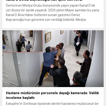
Demirören Medya Grubu bünyesinde yayın yapan Kanal D’de
üst düzey bir ayrılık yaşandı. 2020 yılının Mayıs ayından bu yana
Kanal D Ana Haber bültenini sunan gazeteci Deniz
Bayramoğlu’nun görevine son verildiği bildirildi. Medya
sektöründe ulusal yayın yapan kuruluşlardan Kanal D’de ana
haber sunuculuğu düzeyinde bir görev değişimi gerçekleşti.
MedyaRadar’ın haberine...
Hastane müdürünün personele dayağı kamerada: Valilik
inceleme başlattı
Eskişehir’in Sivrihisar ilçesinde devlet hastanesi müdürünün bir