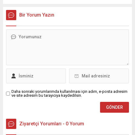
basın açıklaması yaptı. Bekin, söz konusu belgenin eski BM
Genel Sekreteri Kofi Annan döneminde hazırlanan Annan
Bir Yorum Yazın
Planı’nı hatırlattığını belirterek, Türkiye’nin...
Daha sonraki yorumlarımda kullanılması için adım, e-posta adresim
ve site adresim bu tarayıcıya kaydedilsin.
Ziyaretçi Yorumları - 0 Yorum