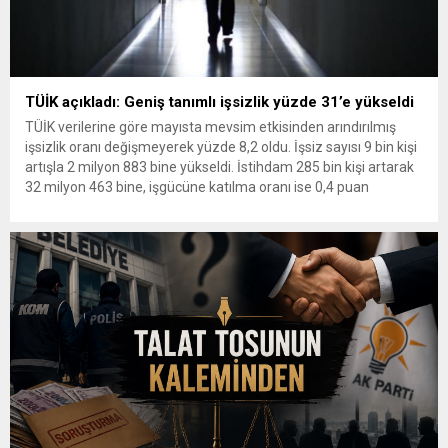
TÜİK açıkladı: Geniş tanımlı işsizlik yüzde 31’e yükseldi
TÜİK verilerine göre mayısta mevsim etkisinden arındırılmış
işsizlik oranı değişmeyerek yüzde 8,2 oldu. İşsiz sayısı 9 bin kişi
artışla 2 milyon 883 bine yükseldi. İstihdam 285 bin kişi artarak
32 milyon 463 bine, işgücüne katılma oranı ise 0,4 puan
yükselerek yüzde 52,8’e çıktı. Genç nüfusta işsizlik yüzde
14,8’e, geniş tanımlı...