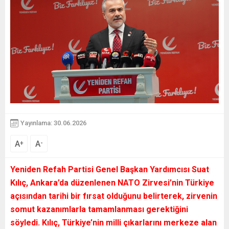
Yayınlama: 30.06.2026
A
A
+
-
Yeniden Refah Partisi Genel Başkan Yardımcısı Suat
Kılıç, Ankara’da düzenlenen NATO Zirvesi’nin Türkiye
açısından tarihi bir fırsat olduğunu belirterek, zirvenin
somut kazanımlarla tamamlanması gerektiğini
söyledi. Kılıç, Türkiye’nin milli çıkarlarını merkeze alan