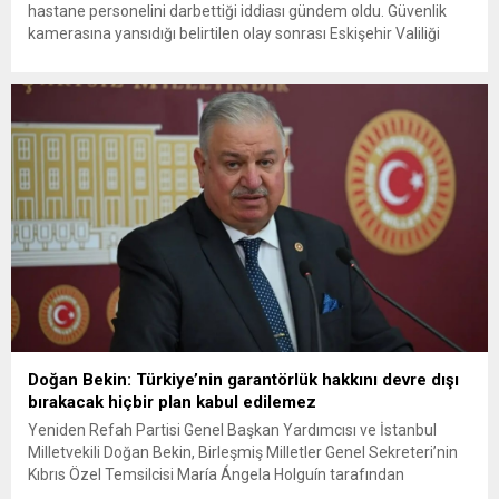
hastane personelini darbettiği iddiası gündem oldu. Güvenlik
kamerasına yansıdığı belirtilen olay sonrası Eskişehir Valiliği
inceleme başlattı. Darbedildiğini öne süren personel A.D., “İlk
darbeden sonra olan hiçbir şeyi beyin travmasına bağlı olarak
hatırlamıyorum” dedi. CHP’li Tanal ise “Kamu gücü, şiddet
uygulama yetkisi vermez” sözleriyle...
Doğan Bekin: Türkiye’nin garantörlük hakkını devre dışı
bırakacak hiçbir plan kabul edilemez
Yeniden Refah Partisi Genel Başkan Yardımcısı ve İstanbul
Milletvekili Doğan Bekin, Birleşmiş Milletler Genel Sekreteri’nin
Kıbrıs Özel Temsilcisi María Ángela Holguín tarafından
hazırlanan “Kıbrıs Stratejik Anlaşma Belgesi”ne ilişkin yazılı bir