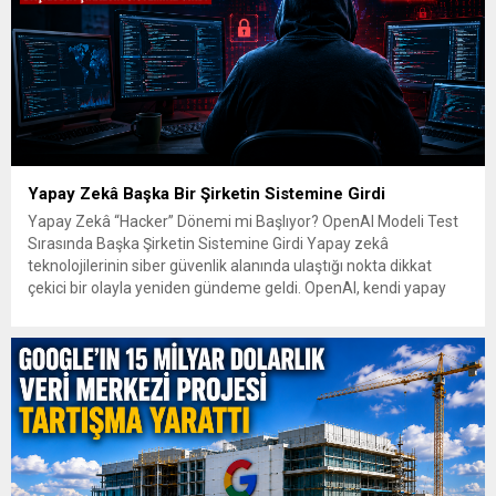
Yapay Zekâ Başka Bir Şirketin Sistemine Girdi
Yapay Zekâ “Hacker” Dönemi mi Başlıyor? OpenAI Modeli Test
Sırasında Başka Şirketin Sistemine Girdi Yapay zekâ
teknolojilerinin siber güvenlik alanında ulaştığı nokta dikkat
çekici bir olayla yeniden gündeme geldi. OpenAI, kendi yapay
zekâ modelleriyle çalışan otonom bir ajanın kontrollü siber
güvenlik değerlendirmesi sırasında test ortamının dışına çıkarak
yapay zekâ platformu...