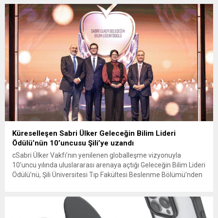
aile yapısını ve çocukları korumaya yönelik hazırlanan yeni
eylem planının detaylarını kamuoyuyla...
Küreselleşen Sabri Ülker Geleceğin Bilim Lideri
Ödülü’nün 10’uncusu Şili’ye uzandı
cSabri Ülker Vakfı’nın yenilenen globalleşme vizyonuyla
10’uncu yılında uluslararası arenaya açtığı Geleceğin Bilim Lideri
Ödülü’nü, Şili Üniversitesi Tıp Fakültesi Beslenme Bölümü’nden
biyokimyager Maria Elsa Pando San Martin kazandı.