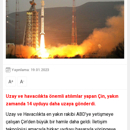
Yayınlama: 19.01.2023
A
A
+
-
Uzay ve havacılıkta önemli atılımlar yapan Çin, yakın
zamanda 14 uyduyu daha uzaya gönderdi.
Uzay ve Havacılıkta en yakın rakibi ABD’ye yetişmeye
çalışan Çin’den büyük bir hamle daha geldi. İletişim
teknolojisi amacıyla birkaç uyduyu başarıyla yörüngeye