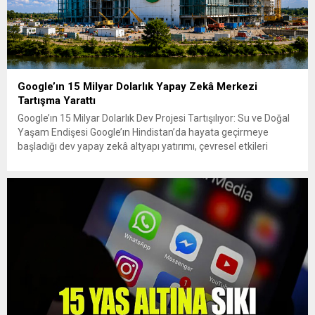
Google’ın 15 Milyar Dolarlık Yapay Zekâ Merkezi
Tartışma Yarattı
Google’ın 15 Milyar Dolarlık Dev Projesi Tartışılıyor: Su ve Doğal
Yaşam Endişesi Google’ın Hindistan’da hayata geçirmeye
başladığı dev yapay zekâ altyapı yatırımı, çevresel etkileri
nedeniyle tartışmaların odağına yerleşti. Şirketin
Visakhapatnam’da kuracağı AI merkezi için planlanan yaklaşık
15 milyar dolarlık yatırım, Google’ın Hindistan’daki bugüne
kadarki en büyük yatırımı niteliğinde. Google, projeyi...