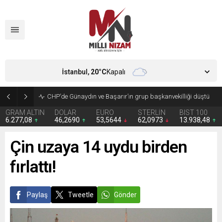
İstanbul,
20
°C
Kapalı
CHP’de Günaydın ve Başarır’ın grup başkanvekilliği düştü
GRAM ALTIN
DOLAR
EURO
STERLİN
BIST 100
6.277,08
46,2690
53,5644
62,0973
13.938,48
Çin uzaya 14 uydu birden
fırlattı!
Paylaş
Tweetle
Gönder