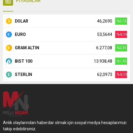
PİYASALAR
DOLAR
46,2690
%0,15
EURO
53,5644
%-0,16
GRAM ALTIN
6.277,08
%0,31
BIST 100
13.938,48
%1,42
STERLİN
62,0973
%-0,10
Anlık olaylarından haberdar olmak için sosyal medya hesaplarımızı
takip edebilirsiniz.