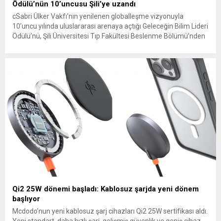
Ödülü’nün 10’uncusu Şili’ye uzandı
cSabri Ülker Vakfı’nın yenilenen globalleşme vizyonuyla
10’uncu yılında uluslararası arenaya açtığı Geleceğin Bilim Lideri
Ödülü’nü, Şili Üniversitesi Tıp Fakültesi Beslenme Bölümü’nden
biyokimyager Maria Elsa Pando San Martin kazandı.
Qi2 25W dönemi başladı: Kablosuz şarjda yeni dönem
başlıyor
Mcdodo’nun yeni kablosuz şarj cihazları Qi2 25W sertifikası aldı.