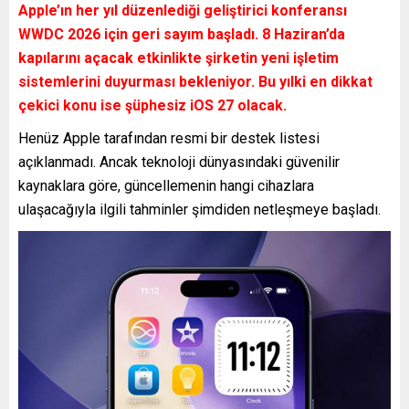
Apple’ın her yıl düzenlediği geliştirici konferansı
WWDC 2026 için geri sayım başladı. 8 Haziran’da
kapılarını açacak etkinlikte şirketin yeni işletim
sistemlerini duyurması bekleniyor. Bu yılki en dikkat
çekici konu ise şüphesiz iOS 27 olacak.
Henüz Apple tarafından resmi bir destek listesi
açıklanmadı. Ancak teknoloji dünyasındaki güvenilir
kaynaklara göre, güncellemenin hangi cihazlara
ulaşacağıyla ilgili tahminler şimdiden netleşmeye başladı.