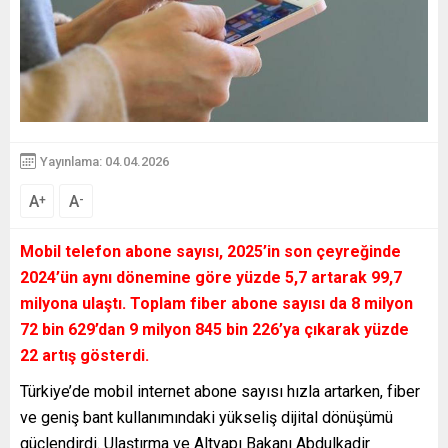
Yayınlama: 04.04.2026
A
A
+
-
Mobil telefon abone sayısı, 2025’in son çeyreğinde
2024’ün aynı dönemine göre yüzde 5,7 artarak 99,7
milyona ulaştı. Toplam fiber abone sayısı da 8 milyon
72 bin 629’dan 9 milyon 845 bin 226’ya çıkarak yüzde
22 artış gösterdi.
Türkiye’de mobil internet abone sayısı hızla artarken, fiber
ve geniş bant kullanımındaki yükseliş dijital dönüşümü
güçlendirdi. Ulaştırma ve Altyapı Bakanı Abdulkadir