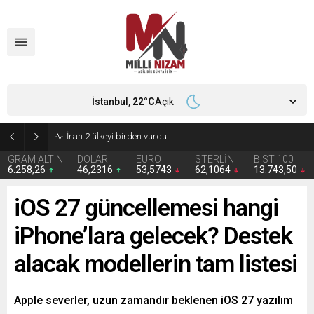
İstanbul,
22
°C
Açık
İran 2 ülkeyi birden vurdu
GRAM ALTIN
DOLAR
EURO
STERLİN
BIST 100
6.258,26
46,2316
53,5743
62,1064
13.743,50
iOS 27 güncellemesi hangi
iPhone’lara gelecek? Destek
alacak modellerin tam listesi
Apple severler, uzun zamandır beklenen iOS 27 yazılım