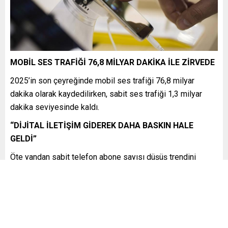
MOBİL SES TRAFİĞİ 76,8 MİLYAR DAKİKA İLE ZİRVEDE
2025’in son çeyreğinde mobil ses trafiği 76,8 milyar
dakika olarak kaydedilirken, sabit ses trafiği 1,3 milyar
dakika seviyesinde kaldı.
“DİJİTAL İLETİŞİM GİDEREK DAHA BASKIN HALE
GELDİ”
Öte yandan sabit telefon abone sayısı düşüş trendini
sürdürerek 8,4 milyona geriledi. Veriler, Türkiye’de mobil ve
dijital iletişimin giderek daha baskın hale geldiğini ortaya
koydu.
KAYNAK:
DÜNYA