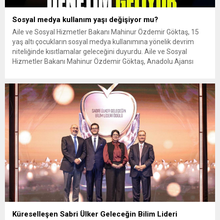
Sosyal medya kullanım yaşı değişiyor mu?
Aile ve Sosyal Hizmetler Bakanı Mahinur Özdemir Göktaş, 15
yaş altı çocukların sosyal medya kullanımına yönelik devrim
niteliğinde kısıtlamalar geleceğini duyurdu. Aile ve Sosyal
Hizmetler Bakanı Mahinur Özdemir Göktaş, Anadolu Ajansı
Editör Masası programında yaptığı açıklamalarda, dijital çağda
aile yapısını ve çocukları korumaya yönelik hazırlanan yeni
eylem planının detaylarını kamuoyuyla...
Küreselleşen Sabri Ülker Geleceğin Bilim Lideri