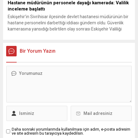
Hastane müdürünün personele dayağı kamerada: Valilik
inceleme başlattı
Eskişehir’in Sivrihisar ilçesinde devlet hastanesi müdürünün bir
hastane personelini darbettiği iddiası gündem oldu. Güvenlik
kamerasına yansıdığı belirtilen olay sonrası Eskişehir Valiliği
inceleme başlattı. Darbedildiğini öne süren personel A.D., “İlk
darbeden sonra olan hiçbir şeyi beyin travmasına bağlı olarak
hatırlamıyorum” dedi. CHP’li Tanal ise “Kamu gücü, şiddet
Bir Yorum Yazın
uygulama yetkisi vermez” sözleriyle...
Daha sonraki yorumlarımda kullanılması için adım, e-posta adresim
ve site adresim bu tarayıcıya kaydedilsin.