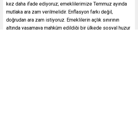
kez daha ifade ediyoruz; emeklilerimize Temmuz ayında
mutlaka ara zam verilmelidir. Enflasyon farkı değil,
doğrudan ara zam istiyoruz. Emeklilerin açlık sınırının
altında yaşamaya mahkûm edildiği bir ülkede sosyal huzur
ve refah sağlanamaz.”
Kabotaj Bayramı Mesajı
“1 Temmuz Kabotaj Bayramı’nı kutluyorum. Kabotaj,
Türkiye’nin denizlerindeki bağımsızlığının ve egemenliğinin
simgesidir. Mavi Vatan’daki haklarımızın temeli kabotajdır.
Ege bir Yunan denizi değil, Adalar Denizi’dir ve Türkiye’nin
egemenlik haklarını da kapsamaktadır.”
CHP’deki Tartışmalar ve Yeni Parti İddiaları
“Cumhuriyet Halk Partisi’nin iç işlerine karışmak istemeyiz
çünkü zaten yeterince karışık bir tablo var. Yeni bir parti