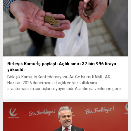
Birleşik Kamu-İş paylaştı Açlık sınırı 37 bin 996 liraya
yükseldi
Birleşik Kamu-İş Konfederasyonu Ar-Ge birimi KAMU-AR,
Haziran 2026 dönemine ait açlık ve yoksulluk sınırı
araştırmasının sonuçlarını yayımladı. Araştırma verilerine göre,
dört kişilik bir ailenin aylık açlık sınırı 37 bin 996 liraya, yoksulluk
sınırı ise 116 bin 106 liraya yükseldi. Raporda, hane halkı gelirleri
ile temel yaşam maliyetleri arasındaki oranlara dair...