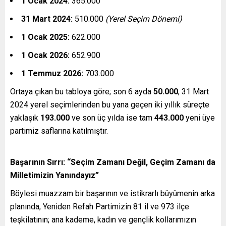
1 Ocak 2024:
365.000
31 Mart 2024:
510.000
(Yerel Seçim Dönemi)
1 Ocak 2025:
622.000
1 Ocak 2026:
652.900
1 Temmuz 2026:
703.000
Ortaya çıkan bu tabloya göre; son 6 ayda
50.000
, 31 Mart
2024 yerel seçimlerinden bu yana geçen iki yıllık süreçte
yaklaşık
193.000
ve son üç yılda ise tam
443.000
yeni üye
partimiz saflarına katılmıştır.
Başarının Sırrı: “Seçim Zamanı Değil, Geçim Zamanı da
Milletimizin Yanındayız”
Böylesi muazzam bir başarının ve istikrarlı büyümenin arka
planında, Yeniden Refah Partimizin 81 il ve 973 ilçe
teşkilatının; ana kademe, kadın ve gençlik kollarımızın