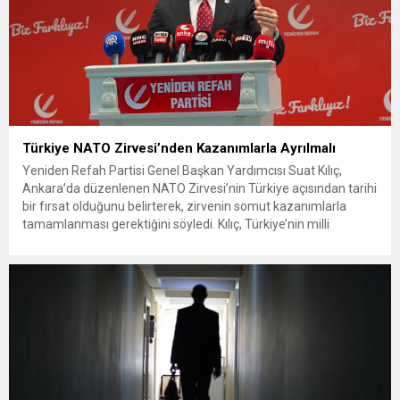
Türkiye NATO Zirvesi’nden Kazanımlarla Ayrılmalı
Yeniden Refah Partisi Genel Başkan Yardımcısı Suat Kılıç,
Ankara’da düzenlenen NATO Zirvesi’nin Türkiye açısından tarihi
bir fırsat olduğunu belirterek, zirvenin somut kazanımlarla
tamamlanması gerektiğini söyledi. Kılıç, Türkiye’nin milli
çıkarlarını merkeze alan güçlü mesajlar verdi. Türkiye, NATO
Zirvesi’nde Veren Değil Alan Taraf Olmalı “Ankara’da
gerçekleştirilen NATO Zirvesi, bölgemizde savaşların devam
ettiği...