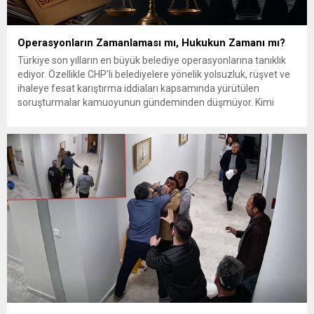
Operasyonların Zamanlaması mı, Hukukun Zamanı mı?
Türkiye son yılların en büyük belediye operasyonlarına tanıklık
ediyor. Özellikle CHP’li belediyelere yönelik yolsuzluk, rüşvet ve
ihaleye fesat karıştırma iddiaları kapsamında yürütülen
soruşturmalar kamuoyunun gündeminden düşmüyor. Kimi
belediye başkanları tutuklanıyor, kimileri görevden
uzaklaştırılıyor, dosyalar her geçen gün büyüyor. Ancak
toplumun önemli bir kesiminin aklında, yüksek sesle dile
getirilmese de giderek...