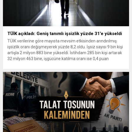
TÜİK açıkladı: Geniş tanımlı işsizlik yüzde 31’e yükseldi
TÜİK verilerine göre mayısta mevsim etkisinden arındırılmış
işsizlik oranı değişmeyerek yüzde 8,2 oldu. İşsiz sayısı 9 bin kişi
artışla 2 milyon 883 bine yükseldi. İstihdam 285 bin kişi artarak
32 milyon 463 bine, işgücüne katılma oranı ise 0,4 puan
yükselerek yüzde 52,8’e çıktı. Genç nüfusta işsizlik yüzde
14,8’e, geniş tanımlı...