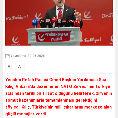
Yayınlama: 30.06.2026
A
A
+
-
Yeniden Refah Partisi Genel Başkan Yardımcısı Suat
Kılıç, Ankara’da düzenlenen NATO Zirvesi’nin Türkiye
açısından tarihi bir fırsat olduğunu belirterek, zirvenin
somut kazanımlarla tamamlanması gerektiğini
söyledi. Kılıç, Türkiye’nin milli çıkarlarını merkeze alan
güçlü mesajlar verdi.