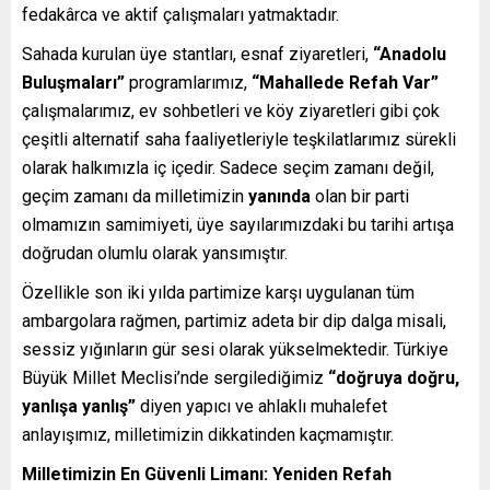
fedakârca ve aktif çalışmaları yatmaktadır.
Sahada kurulan üye stantları, esnaf ziyaretleri,
“Anadolu
Buluşmaları”
programlarımız,
“Mahallede Refah Var”
çalışmalarımız, ev sohbetleri ve köy ziyaretleri gibi çok
çeşitli alternatif saha faaliyetleriyle teşkilatlarımız sürekli
olarak halkımızla iç içedir. Sadece seçim zamanı değil,
geçim zamanı da milletimizin
yanında
olan bir parti
olmamızın samimiyeti, üye sayılarımızdaki bu tarihi artışa
doğrudan olumlu olarak yansımıştır.
Özellikle son iki yılda partimize karşı uygulanan tüm
ambargolara rağmen, partimiz adeta bir dip dalga misali,
sessiz yığınların gür sesi olarak yükselmektedir. Türkiye
Büyük Millet Meclisi’nde sergilediğimiz
“doğruya doğru,
yanlışa yanlış”
diyen yapıcı ve ahlaklı muhalefet
anlayışımız, milletimizin dikkatinden kaçmamıştır.
Milletimizin En Güvenli Limanı: Yeniden Refah