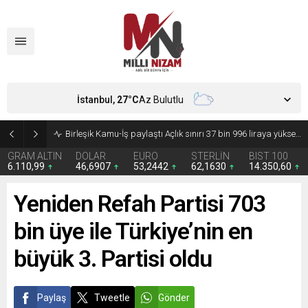
İstanbul,
27
°C
Az Bulutlu
Birleşik Kamu-İş paylaştı Açlık sınırı 37 bin 996 liraya yükseldi
GRAM ALTIN
DOLAR
EURO
STERLİN
BIST 100
6.110,99
46,6907
53,2442
62,1630
14.350,60
Yeniden Refah Partisi 703
bin üye ile Türkiye’nin en
büyük 3. Partisi oldu
Paylaş
Tweetle
Gönder