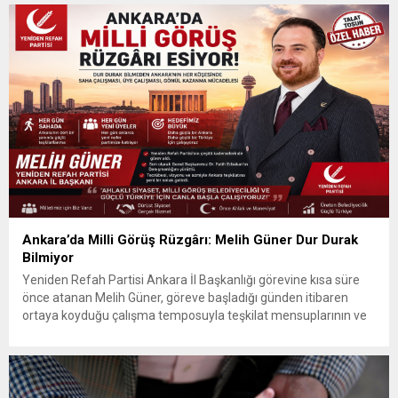
Ankara’da Milli Görüş Rüzgârı: Melih Güner Dur Durak
Bilmiyor
Yeniden Refah Partisi Ankara İl Başkanlığı görevine kısa süre
önce atanan Melih Güner, göreve başladığı günden itibaren
ortaya koyduğu çalışma temposuyla teşkilat mensuplarının ve
vatandaşların takdirini kazanıyor. Adeta gece gündüz demeden
çalışan Güner, Ankara’nın dört bir yanında sürdürdüğü yoğun
saha faaliyetleriyle Milli Görüş sancağını daha da yükseklere
taşımak için mücadele...