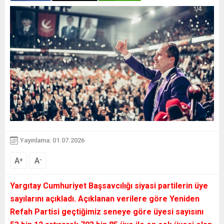
Yayınlama: 01.07.2026
A
A
+
-
Yargıtay Cumhuriyet Başsavcılığı siyasi partilerin üye
sayılarını açıkladı. Açıklanan verilere göre Yeniden
Refah Partisi geçtiğimiz seneye göre üyesi sayısını