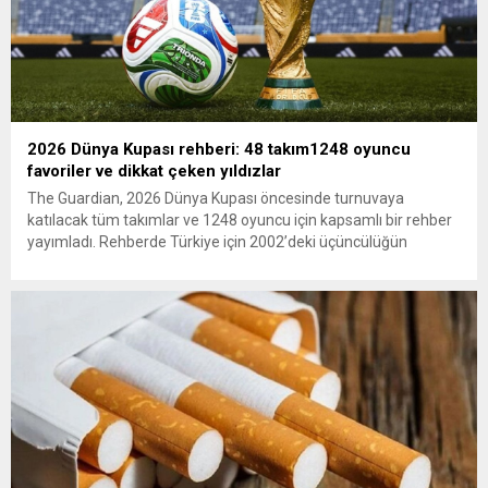
2026 Dünya Kupası rehberi: 48 takım1248 oyuncu
favoriler ve dikkat çeken yıldızlar
The Guardian, 2026 Dünya Kupası öncesinde turnuvaya
katılacak tüm takımlar ve 1248 oyuncu için kapsamlı bir rehber
yayımladı. Rehberde Türkiye için 2002’deki üçüncülüğün
ardından 22 yıl sonra Dünya Kupası’na dönüş vurgusu
yapılırken, Vincenzo Montella’nın takımı “dünya sahnesinde etki
yaratmaya hazır” olarak değerlendirildi. A Milli Takım’ın yıldızı
Arda Güler gösterildi. The...