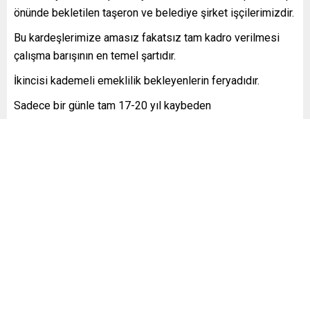
önünde bekletilen taşeron ve belediye şirket işçilerimizdir.
Bu kardeşlerimize amasız fakatsız tam kadro verilmesi
çalışma barışının en temel şartıdır.
İkincisi kademeli emeklilik bekleyenlerin feryadıdır.
Sadece bir günle tam 17-20 yıl kaybeden
vatandaşlarımızın hakkını gasp etmek aklına da vicdanına
sığmaz.
Bu bir lütuf değil, anayasal bir eşitlik talebidir.
Üçüncüsü çocuk yaşta tezgah başında ter döken,
ekonominin yükünü sırtlayan staj ve çıraklık mağdurlarıdır.
Fiilen çalışılan sigorta primi yatırılan o günlerin emeklilik
başlangıcı sayılmaması emeğin inkarıdır.
Bu mağduriyetler dosyasını kapatmak, bu helalleşmeyi
sağlamak meclisimizin onur borcudur. Gelin bu