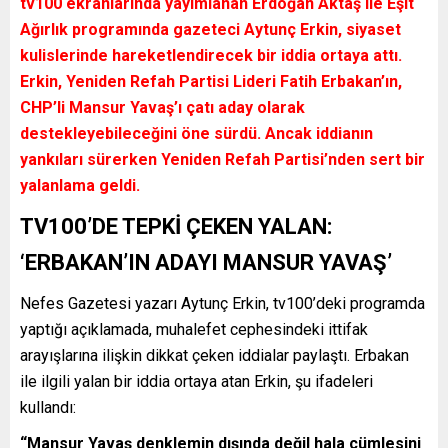
tv100 ekranlarında yayımlanan Erdoğan Aktaş ile Eşit
Ağırlık programında gazeteci Aytunç Erkin, siyaset
kulislerinde hareketlendirecek bir iddia ortaya attı.
Erkin, Yeniden Refah Partisi Lideri Fatih Erbakan’ın,
CHP’li Mansur Yavaş’ı çatı aday olarak
destekleyebileceğini öne sürdü. Ancak iddianın
yankıları sürerken Yeniden Refah Partisi’nden sert bir
yalanlama geldi.
TV100’DE TEPKİ ÇEKEN YALAN:
‘ERBAKAN’IN ADAYI MANSUR YAVAŞ’
Nefes Gazetesi yazarı Aytunç Erkin, tv100’deki programda
yaptığı açıklamada, muhalefet cephesindeki ittifak
arayışlarına ilişkin dikkat çeken iddialar paylaştı. Erbakan
ile ilgili yalan bir iddia ortaya atan Erkin, şu ifadeleri
kullandı:
“Mansur Yavaş denklemin dışında değil hala cümlesini