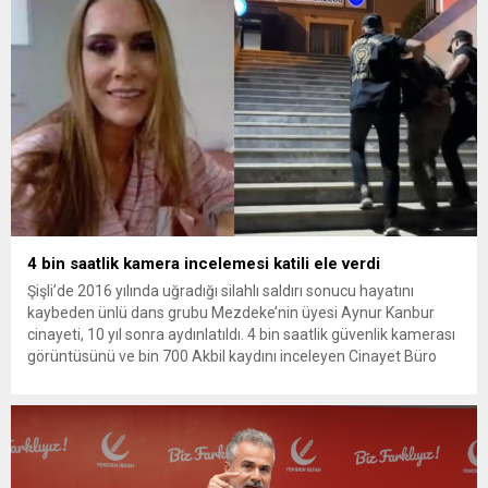
4 bin saatlik kamera incelemesi katili ele verdi
Şişli’de 2016 yılında uğradığı silahlı saldırı sonucu hayatını
kaybeden ünlü dans grubu Mezdeke’nin üyesi Aynur Kanbur
cinayeti, 10 yıl sonra aydınlatıldı. 4 bin saatlik güvenlik kamerası
görüntüsünü ve bin 700 Akbil kaydını inceleyen Cinayet Büro
ekipleri, cinayeti işlediğini itiraf eden maktulün akrabası Bülent
G. ile azmettirici olduğu öne sürülen 2...