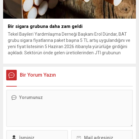
Bir sigara grubuna daha zam geldi
Tekel Bayileri Yardımlaşma Derneği Başkanı Erol Dündar, BAT
grubu sigara fiyatlarına paket başına 5 TL artış uygulandığını ve
yeni fiyat listesinin 5 Haziran 2026 itibarıyla yürürlüğe girdiğini
açıkladı. Sektörün önde gelen üreticilerinden JTI grubunun
gerçekleştirdiği fiyat ayarlamasının hemen ardından, British
American Tobacco (BAT) da zam kararı aldı. Tekel Bayileri
Yardımlaşma...
Bir Yorum Yazın