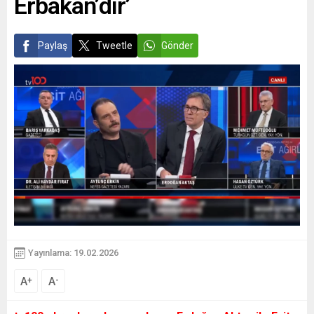
Erbakan’dır’
Paylaş
Tweetle
Gönder
Yayınlama: 19.02.2026
A
A
+
-