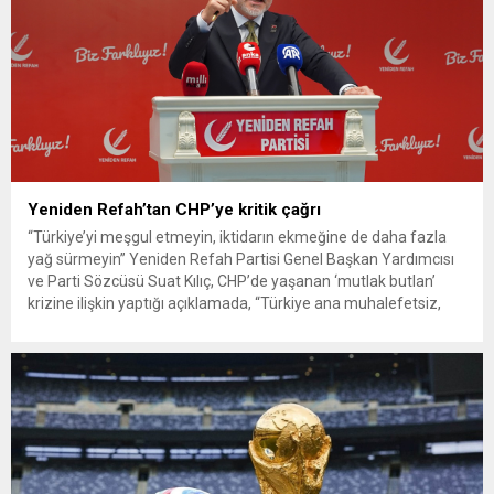
Yeniden Refah’tan CHP’ye kritik çağrı
“Türkiye’yi meşgul etmeyin, iktidarın ekmeğine de daha fazla
yağ sürmeyin” Yeniden Refah Partisi Genel Başkan Yardımcısı
ve Parti Sözcüsü Suat Kılıç, CHP’de yaşanan ‘mutlak butlan’
krizine ilişkin yaptığı açıklamada, “Türkiye ana muhalefetsiz,
ana muhalefet gündemsiz kalmamalıdır. Bir an önce anlaşın,
kurultay kararı alın, sorunun kaynağı değil, çözümün adresi
olun. Türkiye’yi...