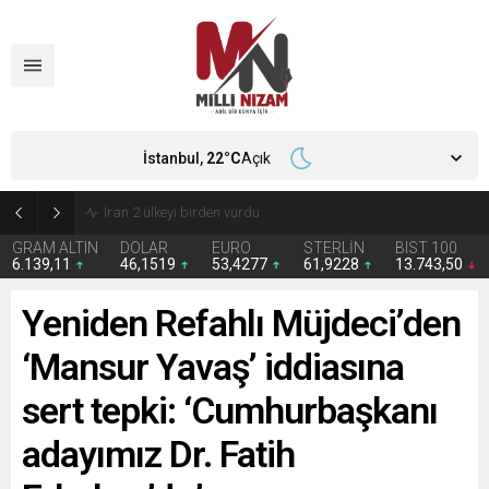
İstanbul,
22
°C
Açık
İran 2 ülkeyi birden vurdu
GRAM ALTIN
DOLAR
EURO
STERLİN
BIST 100
6.139,11
46,1519
53,4277
61,9228
13.743,50
Yeniden Refahlı Müjdeci’den
‘Mansur Yavaş’ iddiasına
sert tepki: ‘Cumhurbaşkanı
adayımız Dr. Fatih