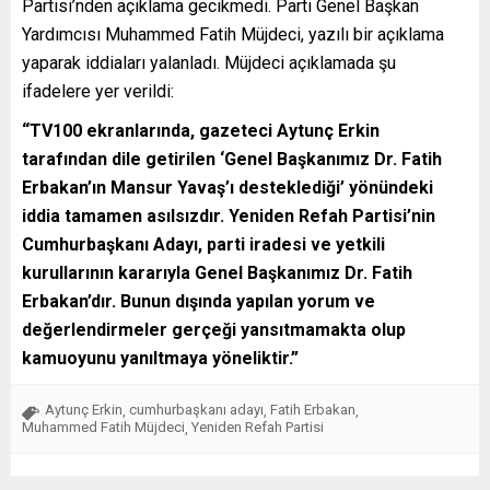
Partisi’nden açıklama gecikmedi. Parti Genel Başkan
Yardımcısı Muhammed Fatih Müjdeci, yazılı bir açıklama
yaparak iddiaları yalanladı. Müjdeci açıklamada şu
ifadelere yer verildi:
“TV100 ekranlarında, gazeteci Aytunç Erkin
tarafından dile getirilen ‘Genel Başkanımız Dr. Fatih
Erbakan’ın Mansur Yavaş’ı desteklediği’ yönündeki
iddia tamamen asılsızdır. Yeniden Refah Partisi’nin
Cumhurbaşkanı Adayı, parti iradesi ve yetkili
kurullarının kararıyla Genel Başkanımız Dr. Fatih
Erbakan’dır. Bunun dışında yapılan yorum ve
değerlendirmeler gerçeği yansıtmamakta olup
kamuoyunu yanıltmaya yöneliktir.”
Aytunç Erkin
cumhurbaşkanı adayı
Fatih Erbakan
,
,
,
Muhammed Fatih Müjdeci
Yeniden Refah Partisi
,