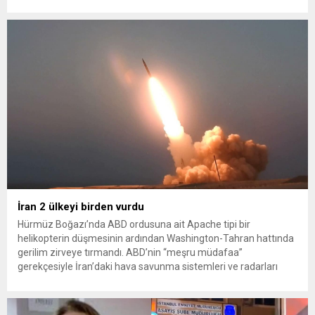
sağlayan Serpil Hanım’a destek oldu. Çelik, sokaklardaki
konteynerlerden kağıt topladı. Ünlü şarkıcı Çelik, Samsun’un
İlkadım ilçesinde çöpten kağıt toplayarak...
İran 2 ülkeyi birden vurdu
Hürmüz Boğazı’nda ABD ordusuna ait Apache tipi bir
helikopterin düşmesinin ardından Washington-Tahran hattında
gerilim zirveye tırmandı. ABD’nin “meşru müdafaa”
gerekçesiyle İran’daki hava savunma sistemleri ve radarları
vurmasına, İran Devrim Muhafızları Bahreyn ve Ürdün’deki
Amerikan askeri üslerini hedef alarak sert karşılık verdi. Tahran,
yeni bir ABD saldırısına anında yanıt verileceğini duyurdu....