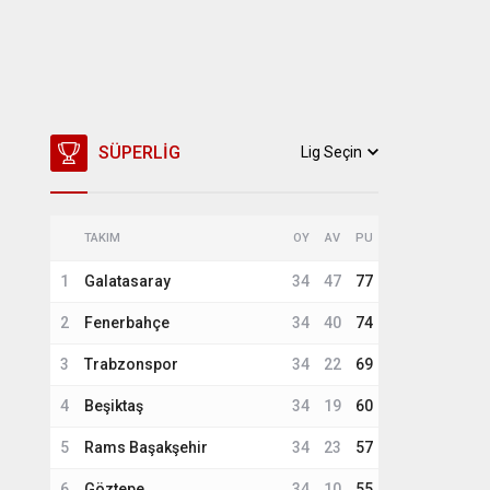
SÜPERLIG
Lig Seçin
TAKIM
OY
AV
PU
1
Galatasaray
34
47
77
2
Fenerbahçe
34
40
74
3
Trabzonspor
34
22
69
4
Beşiktaş
34
19
60
5
Rams Başakşehir
34
23
57
6
Göztepe
34
10
55