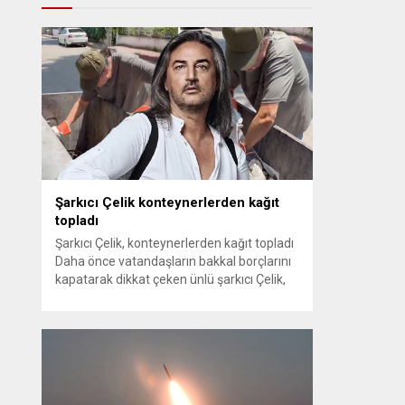
Şarkıcı Çelik konteynerlerden kağıt
topladı
Şarkıcı Çelik, konteynerlerden kağıt topladı
Daha önce vatandaşların bakkal borçlarını
kapatarak dikkat çeken ünlü şarkıcı Çelik,
bu sefer bambaşka bir harekete imza attı.
Çelik, Samsun’un İlkadım ilçesinde çöpten
kağıt toplayarak geçimini sağlayan Serpil
Hanım’a destek oldu. Çelik, sokaklardaki
konteynerlerden kağıt topladı. Ünlü şarkıcı
Çelik, Samsun’un İlkadım ilçesinde çöpten