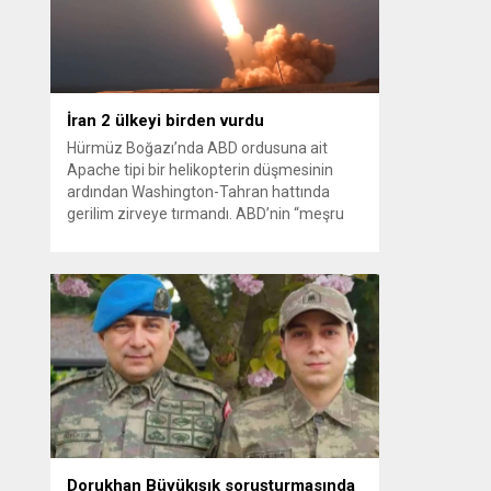
kağıt toplayarak...
İran 2 ülkeyi birden vurdu
Hürmüz Boğazı’nda ABD ordusuna ait
Apache tipi bir helikopterin düşmesinin
ardından Washington-Tahran hattında
gerilim zirveye tırmandı. ABD’nin “meşru
müdafaa” gerekçesiyle İran’daki hava
savunma sistemleri ve radarları
vurmasına, İran Devrim Muhafızları
Bahreyn ve Ürdün’deki Amerikan askeri
üslerini hedef alarak sert karşılık verdi.
Tahran, yeni bir ABD saldırısına anında
yanıt verileceğini duyurdu....
Dorukhan Büyükışık soruşturmasında