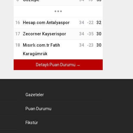
16
Hesap.com Antalyaspor
34
-22
32
17
Zecorner Kayserispor
34
-35
30
18
Mısırlı.com.tr Fatih
34
-23
30
Karagümrük
Detaylı Puan Durumu →
Gazeteler
Puan Durumu
Fikstür