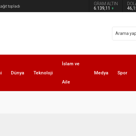
GRAM ALTIN
DOL
6.139,11
46,
İslam ve
i
Dünya
Teknoloji
Medya
Spor
Aile