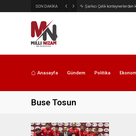
SON DAKİKA
İran 2 ülkeyi birden vurdu
Anasayfa
Gündem
Politika
Ekonom
Buse Tosun