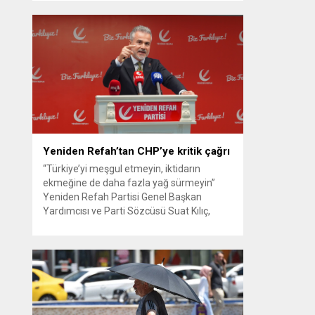
güvenlik kamerası görüntüsünü ve bin 700
Akbil kaydını inceleyen Cinayet Büro
ekipleri, cinayeti işlediğini itiraf eden
maktulün akrabası Bülent G. ile azmettirici
olduğu öne sürülen 2...
Yeniden Refah’tan CHP’ye kritik çağrı
“Türkiye’yi meşgul etmeyin, iktidarın
ekmeğine de daha fazla yağ sürmeyin”
Yeniden Refah Partisi Genel Başkan
Yardımcısı ve Parti Sözcüsü Suat Kılıç,
CHP’de yaşanan ‘mutlak butlan’ krizine
ilişkin yaptığı açıklamada, “Türkiye ana
muhalefetsiz, ana muhalefet gündemsiz
kalmamalıdır. Bir an önce anlaşın, kurultay
kararı alın, sorunun kaynağı değil, çözümün
adresi olun. Türkiye’yi...