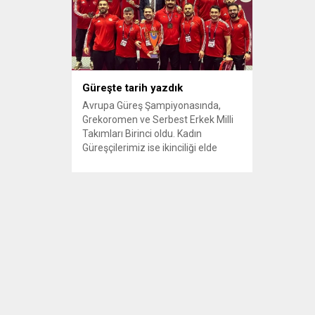
Güreşte tarih yazdık
Avrupa Güreş Şampiyonasında,
Grekoromen ve Serbest Erkek Milli
Takımları Birinci oldu. Kadın
Güreşçilerimiz ise ikinciliği elde
etti.d – Avrupa Şampiyonası’nda
milli güreşçiler tarih yazdı – Takım
halinde çifte şampiyonluk, bir
ikincilik – 7 altın, 6 gümüş, 4 bronz,
toplamda 17 madalyaBÜKREŞ (İHA)
– 12-18 Şubat tarihleri arasında
Romanya’nın Bükreş kentinde...