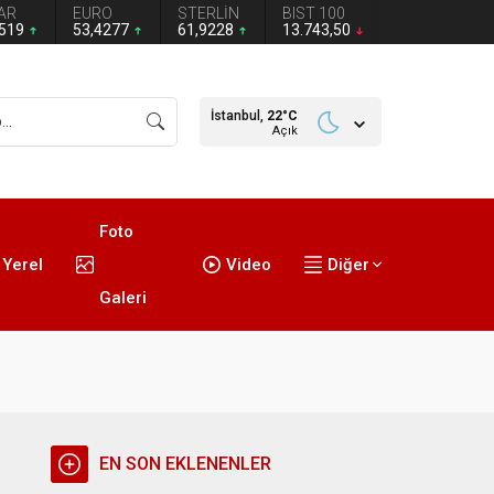
AR
EURO
STERLİN
BIST 100
1519
53,4277
61,9228
13.743,50
İstanbul,
22
°C
Açık
Foto
Yerel
Video
Diğer
Galeri
EN SON EKLENENLER