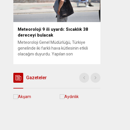
Meteoroloji 9 ili uyardı: Sıcaklık 38
dereceyi bulacak
Meteoroloji Genel Müdürlüğü, Türkiye
genelinde iki farklı hava kütlesinin etkili
olacağını duyurdu. Yapılan son
değerlendirmelere göre bugün öğleden
sonra aralarında Ankara’nın bir kesiminin
de bulunduğu 30 ilde yerel sağanak yağış
geçişleri beklenirken; Ege ve Güneydoğu
Gazeteler
Anadolu bölgelerindeki 9 ilde ise hava
sıcaklıkları mevsim normallerinin üzerine
çıkarak yaz değerlerine ulaşacak. Ayrıca...