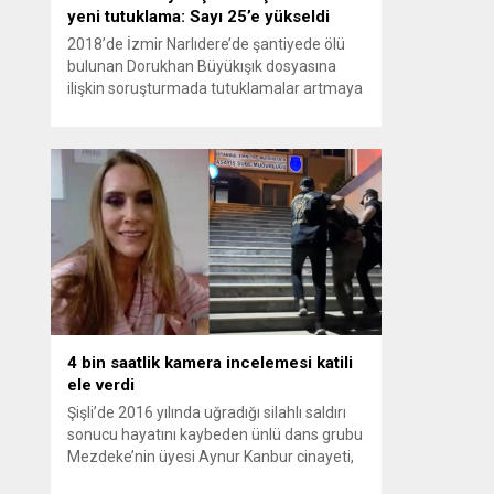
yeni tutuklama: Sayı 25’e yükseldi
2018’de İzmir Narlıdere’de şantiyede ölü
bulunan Dorukhan Büyükışık dosyasına
ilişkin soruşturmada tutuklamalar artmaya
devam ediyor. Son olarak Olay Yeri
İnceleme Büro Amiri Atakan Kaçar’ın da
tutuklanmasıyla dosyadaki tutuklu sayısı
25’e yükseldi. İzmir’in Narlıdere ilçesinde
2018 yılında şantiyede ölü bulunan
Dorukhan Büyükışık’a ilişkin yeniden açılan
soruşturmada tutuklamalar genişliyor. Son
olarak dönemin...
4 bin saatlik kamera incelemesi katili
ele verdi
Şişli’de 2016 yılında uğradığı silahlı saldırı
sonucu hayatını kaybeden ünlü dans grubu
Mezdeke’nin üyesi Aynur Kanbur cinayeti,
10 yıl sonra aydınlatıldı. 4 bin saatlik